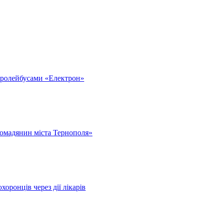
тролейбусами «Електрон»
омадянин міста Тернополя»
оронців через дії лікарів