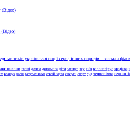
 (Відео)
 (Відео)
ставників української нації серед інших народів – зазнали фіаск
олос новини
зсу
гроші
дитина
допомога
діти
загинув
київ
коронавірус
крадіжка
тернопі
тернопілля
суд
нт
розшук
росія
рятувальники
сергій надал
смерть
спорт