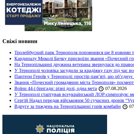
Свіжі новини
Тролейбусний парк Тернополя поповнився ще 8 новими 
Кардиналу Миколі Бичку присвоїли звання «Почесний гр
На Тернопільщині дружина ветерана звернулася до правоох
У Тернополі чоловіка засудили за крадіжку газу під час в
Пантеон Героїв у Тернополі: простір пам’яті, що об’єднує
Звання «Почесний громадянин міста Тернополя» посмерт
Воїни 44-ї бригади: різні долі, одна мета
07.08.2026
У Тернополі стартував всеукраїнський ЛОР-симпозіум: ме
Сергій Надал передав військовим 50 сучасних дронів “Vyr
Вдруге за тиждень на Тернопільщині горів комбайн
07