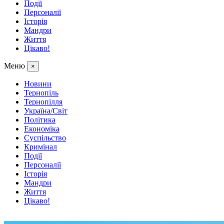
Події
Персоналії
Історія
Мандри
Життя
Цікаво!
Меню
×
Новини
Тернопіль
Тернопілля
Україна/Світ
Політика
Економіка
Суспільство
Кримінал
Події
Персоналії
Історія
Мандри
Життя
Цікаво!