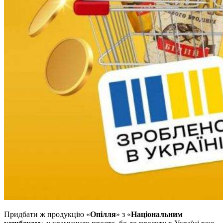
Придбати ж продукцію «
Опілля
» з «
Національним