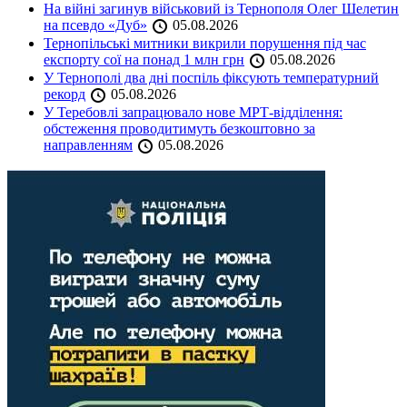
На війні загинув військовий із Тернополя Олег Шелетин
на псевдо «Дуб»
05.08.2026
Тернопільські митники викрили порушення під час
експорту сої на понад 1 млн грн
05.08.2026
У Тернополі два дні поспіль фіксують температурний
рекорд
05.08.2026
У Теребовлі запрацювало нове МРТ-відділення:
обстеження проводитимуть безкоштовно за
направленням
05.08.2026