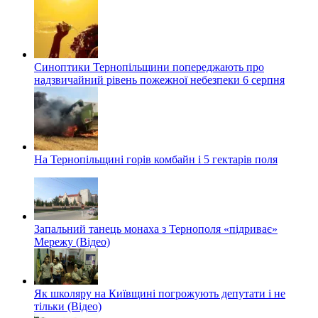
Синоптики Тернопільщини попереджають про
надзвичайний рівень пожежної небезпеки 6 серпня
На Тернопільщині горів комбайн і 5 гектарів поля
Запальний танець монаха з Тернополя «підриває»
Мережу (Відео)
Як школяру на Київщині погрожують депутати і не
тільки (Відео)