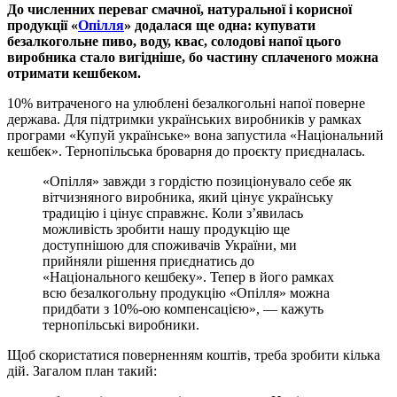
До численних переваг смачної, натуральної і корисної
продукції «
Опілля
» додалася ще одна: купувати
безалкогольне пиво, воду, квас, солодові напої цього
виробника стало вигідніше, бо частину сплаченого можна
отримати кешбеком.
10% витраченого на улюблені безалкогольні напої поверне
держава. Для підтримки українських виробників у рамках
програми «Купуй українське» вона запустила «Національний
кешбек». Тернопільська броварня до проєкту приєдналась.
«Опілля» завжди з гордістю позиціонувало себе як
вітчизняного виробника, який цінує українську
традицію і цінує справжнє. Коли з’явилась
можливість зробити нашу продукцію ще
доступнішою для споживачів України, ми
прийняли рішення приєднатись до
«Національного кешбеку». Тепер в його рамках
всю безалкогольну продукцію «Опілля» можна
придбати з 10%-ою компенсацією», — кажуть
тернопільські виробники.
Щоб скористатися поверненням коштів, треба зробити кілька
дій. Загалом план такий: