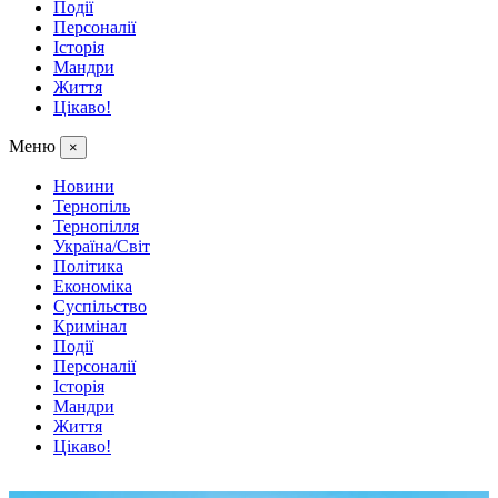
Події
Персоналії
Історія
Мандри
Життя
Цікаво!
Меню
×
Новини
Тернопіль
Тернопілля
Україна/Світ
Політика
Економіка
Суспільство
Кримінал
Події
Персоналії
Історія
Мандри
Життя
Цікаво!