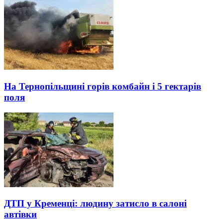
На Тернопільщині горів комбайн і 5 гектарів
поля
ДТП у Кременці: людину затисло в салоні
автівки