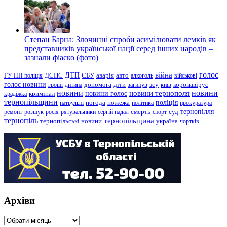
Степан Барна: Злочинні спроби асимілювати лемків як
представників української нації серед інших народів –
зазнали фіаско (фото)
голос
війна
ДТП
ГУ НП поліція
ДСНС
СБУ
аварія
авто
алкоголь
військові
голос новини
зсу
гроші
дитина
допомога
діти
загинув
київ
коронавірус
новини
новини тернополя
новини
новини голос
кримінал
крадіжка
тернопільщини
поліція
патрульні
погода
пожежа
політика
прокуратура
тернопілля
суд
ремонт
розшук
росія
рятувальники
сергій надал
смерть
спорт
тернопіль
тернопільщина
україна
тернопільські новини
чортків
Архіви
Архіви