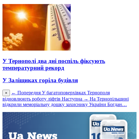
У Тернополі два дні поспіль фіксують
температурний рекорд
У Заліщиках горіла будівля
← Попередня
У багатоповерхівках Тернополя
×
відновлюють роботу ліфтів
Наступна →
На Тернопільщині
відкрили меморіальну дошку захиснику України Богдан…