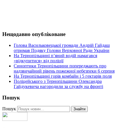
Нещодавно опубліковане
Голова Васильковецької громади Андрій Гайдаш
отримав Подяку Голови Верховної Ради України
На Тернопільщині п’яний водій намагався
«відкупитися» від поліції
Синоптики Тернопільщини попереджають про
надзвичайний рівень пожежної небезпеки 6 серпня
На Тернопільщині горів комбайн і 5 гектарів поля
Поліцейського з Тернопільщини Олександра
Гайдукевича нагородили за службу на фронті
Пошук
Пошук
Знайти