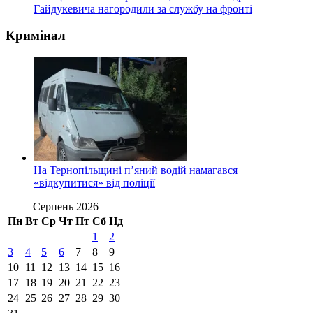
Гайдукевича нагородили за службу на фронті
Кримінал
На Тернопільщині п’яний водій намагався
«відкупитися» від поліції
Серпень 2026
Пн
Вт
Ср
Чт
Пт
Сб
Нд
1
2
3
4
5
6
7
8
9
10
11
12
13
14
15
16
17
18
19
20
21
22
23
24
25
26
27
28
29
30