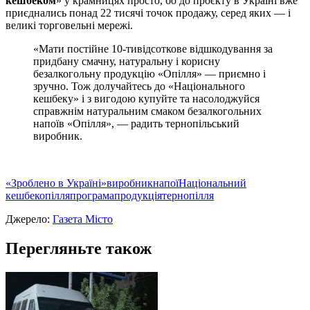
кешбеком
» у крамницях просто, бо до проєкту в Україні вже
приєднались понад 22 тисячі точок продажу, серед яких — і
великі торговельні мережі.
«Мати постійне 10-тивідсоткове відшкодування за
придбану смачну, натуральну і корисну
безалкогольну продукцію «Опілля» — приємно і
зручно. Тож долучайтесь до «Національного
кешбеку» і з вигодою купуйте та насолоджуйся
справжнім натуральним смаком безалкогольних
напоїв «Опілля», — радить тернопільський
виробник.
«Зроблено в Україні»
виробник
напої
Національний
кешбек
опілля
програма
продукція
тернопілля
Джерело:
Газета Місто
Перегляньте також