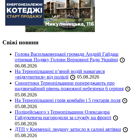
Свіжі новини
Голова Васильковецької громади Андрій Гайдаш
отримав Подяку Голови Верховної Ради України
06.08.2026
На Тернопільщині п’яний водій намагався
«відкупитися» від поліції
05.08.2026
Синоптики Тернопільщини попереджають про
надзвичайний рівень пожежної небезпеки 6 серпня
05.08.2026
На Тернопільщині горів комбайн і 5 гектарів поля
05.08.2026
Поліцейського з Тернопільщини Олександра
Гайдукевича нагородили за службу на фронті
05.08.2026
ДТП у Кременці: людину затисло в салоні автівки
05.08.2026