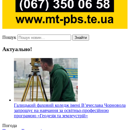
Пошук
Знайти
Актуально!
Галицький фаховий коледж імені В’ячеслава Чорновола
запрошує на навчання за освітньо-професійною
програмою «Геодезія та землеустрій»
Погода