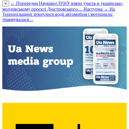
← Попередня
Науковці ЗУНУ взяли участь в українсько-
×
молдовському проєкті Дністровського…
Наступна →
На
Тернопільщині зіткнулися водії автомобіля і мотоцикла:
травмувалася…