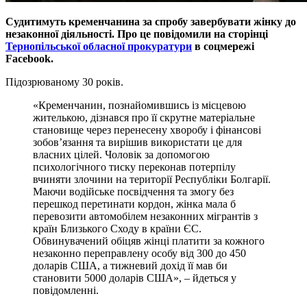
Судитимуть кременчанина за спробу завербувати жінку до
незаконної діяльності. Про це повідомили на сторінці
Тернопільської обласної прокуратури
в соцмережі
Facebook
.
Підозрюваному 30 років.
«Кременчанин, познайомившись із місцевою
жителькою, дізнався про її скрутне матеріальне
становище через перенесену хворобу і фінансові
зобов’язання та вирішив використати це для
власних цілей. Чоловік за допомогою
психологічного тиску переконав потерпілу
вчиняти злочини на території Республіки Болгарії.
Маючи водійське посвідчення та змогу без
перешкод перетинати кордон, жінка мала б
перевозити автомобілем незаконних мігрантів з
країн Близького Сходу в кpaїни ЄС.
Обвинувачений обіцяв жінці платити за кожного
незаконно переправлену особу від 300 до 450
доларів США, а тижневий дохід її мав би
становити 5000 доларів США», – йдеться у
повідомленні.