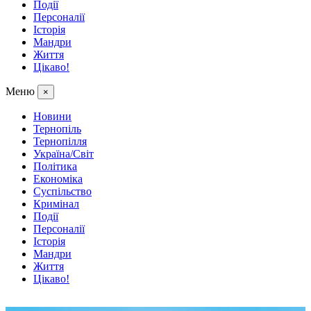
Події
Персоналії
Історія
Мандри
Життя
Цікаво!
Меню
×
Новини
Тернопіль
Тернопілля
Україна/Світ
Політика
Економіка
Суспільство
Кримінал
Події
Персоналії
Історія
Мандри
Життя
Цікаво!