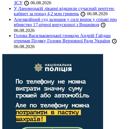
ЗСУ
06.08.2026
У Лановецькій лікарні відкрили сучасний рентген-
кабінет за понад 4,2 млн гривень
06.08.2026
Апеляційний суд залишив у силі вирок у справі про
вбивство 17-річної випускниці з Вишнівця
06.08.2026
Голова Васильковецької громади Андрій Гайдаш
отримав Подяку Голови Верховної Ради України
06.08.2026