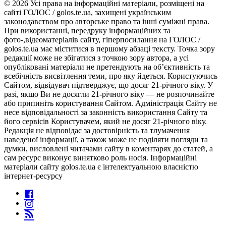
© 2026 Усі права на інформаційні матеріали, розміщені на
сайті ГОЛОС / golos.te.ua, захищені українським
законодавством про авторське право та інші суміжні права.
При використанні, передруку інформаційних та
фото-,відеоматеріалів сайту, гіперпосилання на ГОЛОС /
golos.te.ua має міститися в першому абзаці тексту. Точка зору
редакції може не збігатися з точкою зору автора, а усі
опубліковані матеріали не претендують на об’єктивність та
всебічність висвітлення теми, про яку йдеться. Користуючись
Сайтом, відвідувач підтверджує, що досяг 21-річного віку. У
разі, якщо Ви не досягли 21-річного віку — не розпочинайте
або припиніть користування Сайтом. Адміністрація Сайту не
несе відповідальності за законність використання Сайту та
його сервісів Користувачем, який не досяг 21-річного віку.
Редакція не відповідає за достовірність та тлумачення
наведеної інформації, а також може не поділяти погляди та
думки, висловлені читачами сайту в коментарях до статей, а
сам ресурс виконує винятково роль носія. Інформаційні
матеріали сайту golos.te.ua є інтелектуальною власністю
інтернет-ресурсу