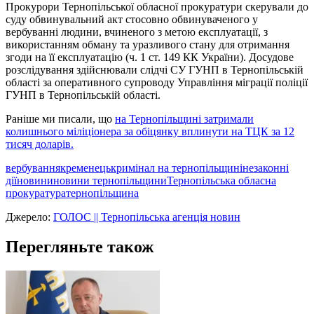
Прокурори Тернопільської обласної прокуратури скерували до
суду обвинувальний акт стосовно обвинуваченого у
вербуванні людини, вчиненого з метою експлуатації, з
використанням обману та уразливого стану для отримання
згоди на її експлуатацію (ч. 1 ст. 149 КК України). Досудове
розслідування здійснювали слідчі СУ ГУНП в Тернопільській
області за оперативного супроводу Управління міграції поліції
ГУНП в Тернопільській області.
Раніше ми писали, що
на Тернопільщині затримали
колишнього міліціонера за обіцянку вплинути на ТЦК за 12
тисяч доларів.
вербування
кременець
кримінал на тернопільщині
незаконні
дії
новини
новини тернопільщини
Тернопільська обласна
прокуратура
тернопільщина
Джерело:
ГОЛОС || Тернопільська агенція новин
Перегляньте також