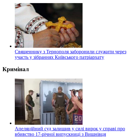
Священнику з Тернополя заборонили служити через
участь у зібраннях Київського патріархату
Кримінал
Апеляційний суд залишив у силі вирок у справі про
вбивство 17-річної випускниці з Вишнівця