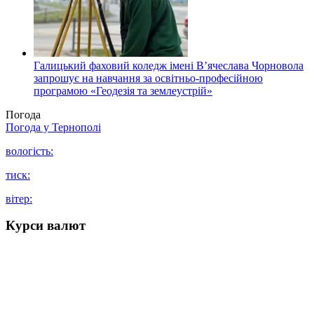
Галицький фаховий коледж імені В’ячеслава Чорновола
запрошує на навчання за освітньо-професійною
програмою «Геодезія та землеустрій»
Погода
Погода у
Тернополі
вологість:
тиск:
вітер:
Курси валют