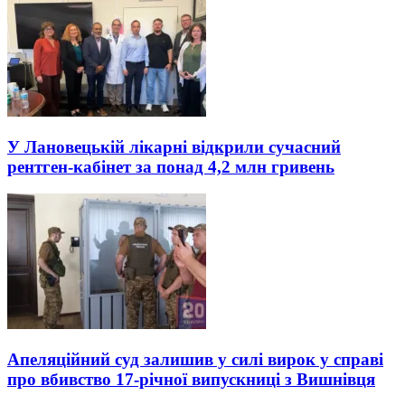
У Лановецькій лікарні відкрили сучасний
рентген-кабінет за понад 4,2 млн гривень
Апеляційний суд залишив у силі вирок у справі
про вбивство 17-річної випускниці з Вишнівця