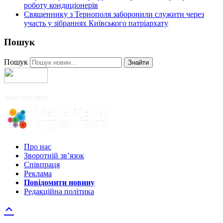
роботу кондиціонерів
Священнику з Тернополя заборонили служити через
участь у зібраннях Київського патріархату
Пошук
Пошук
Знайти
Про нас
Зворотній зв’язок
Співпраця
Реклама
Повідомити новину
Редакційна політика