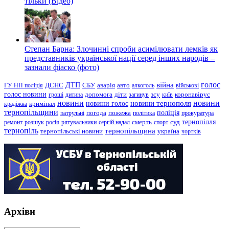
тільки (Відео)
Степан Барна: Злочинні спроби асимілювати лемків як
представників української нації серед інших народів –
зазнали фіаско (фото)
голос
війна
ДТП
ГУ НП поліція
ДСНС
СБУ
аварія
авто
алкоголь
військові
голос новини
зсу
гроші
дитина
допомога
діти
загинув
київ
коронавірус
новини
новини тернополя
новини
новини голос
кримінал
крадіжка
тернопільщини
поліція
патрульні
погода
пожежа
політика
прокуратура
тернопілля
суд
ремонт
розшук
росія
рятувальники
сергій надал
смерть
спорт
тернопіль
тернопільщина
україна
тернопільські новини
чортків
Архіви