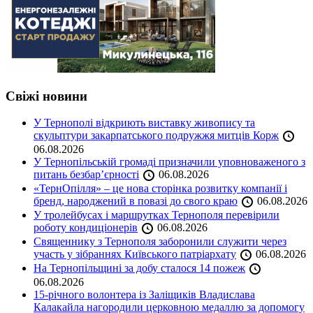
Свіжі новини
У Тернополі відкриють виставку живопису та
скульптури закарпатського подружжя митців Корж
06.08.2026
У Тернопільській громаді призначили уповноваженого з
питань безбар’єрності
06.08.2026
«ТернОпілля» – це нова сторінка розвитку компанії і
бренд, народжений в повазі до свого краю
06.08.2026
У тролейбусах і маршрутках Тернополя перевірили
роботу кондиціонерів
06.08.2026
Священнику з Тернополя заборонили служити через
участь у зібраннях Київського патріархату
06.08.2026
На Тернопільщині за добу сталося 14 пожеж
06.08.2026
15-річного волонтера із Заліщиків Владислава
Калакайла нагородили церковною медаллю за допомогу