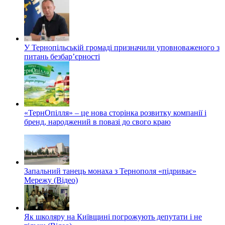
У Тернопільській громаді призначили уповноваженого з
питань безбар’єрності
«ТернОпілля» – це нова сторінка розвитку компанії і
бренд, народжений в повазі до свого краю
Запальний танець монаха з Тернополя «підриває»
Мережу (Відео)
Як школяру на Київщині погрожують депутати і не