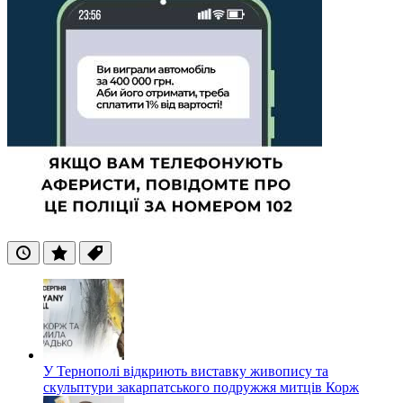
Останні
Популярні
Теги
У Тернополі відкриють виставку живопису та
скульптури закарпатського подружжя митців Корж