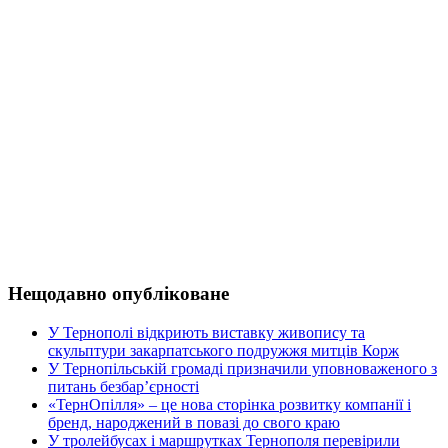
Нещодавно опубліковане
У Тернополі відкриють виставку живопису та
скульптури закарпатського подружжя митців Корж
У Тернопільській громаді призначили уповноваженого з
питань безбар’єрності
«ТернОпілля» – це нова сторінка розвитку компанії і
бренд, народжений в повазі до свого краю
У тролейбусах і маршрутках Тернополя перевірили