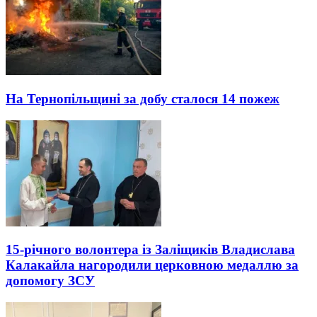
На Тернопільщині за добу сталося 14 пожеж
15-річного волонтера із Заліщиків Владислава
Калакайла нагородили церковною медаллю за
допомогу ЗСУ