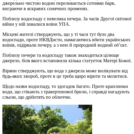
джерельно чистою водою переливається сотнями барв,
виграючи в яскравих сонячних променях.
Поблизу водоспаду є невелика печера. За часів Другої світової
війни у ній ховалися воїни УПА.
Місцеві жителі стверджують, що у ті часи тут було два
водоспади, проте НКВДисти, намагаючись вбити українських
воїнів, підірвали печеру, а з нею й природний водний об’єкт.
Поблизу печери та водоспаду також знаходиться цілюще
джерело, біля якого встановили кілька статуеток Матері Божої.
Віряни стверджують, що вода з джерела може вилікувати від
будь-яких хвороб, проте в це треба щиро вірити та молитися.
Щодо назви водоспаду, то здогадок багато. Проте краплинки
води, що стікають з травертинової брили, і справді нагадують
сльози, що дріботять по обличчю.