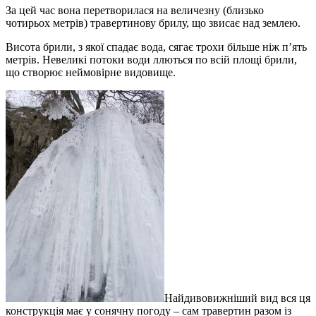
За цей час вона перетворилася на величезну (близько
чотирьох метрів) травертинову брилу, що звисає над землею.
Висота брили, з якої спадає вода, сягає трохи більше ніж п’ять
метрів. Невеликі потоки води ллються по всій площі брили,
що створює неймовірне видовище.
Найдивовижніший вид вся ця
конструкція має у сонячну погоду – сам травертин разом із