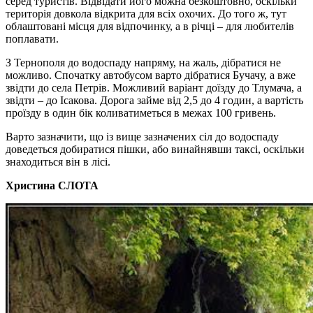
серед туристів. Відвідати його можна безкоштовно, оскільки
територія довкола відкрита для всіх охочих. До того ж, тут
облаштовані місця для відпочинку, а в річці – для любителів
поплавати.
З Тернополя до водоспаду напряму, на жаль, дібратися не
можливо. Спочатку автобусом варто дібратися Бучачу, а вже
звідти до села Петрів. Можливий варіант доїзду до Тлумача, а
звідти – до Ісакова. Дорога займе від 2,5 до 4 годин, а вартість
проїзду в один бік коливатиметься в межах 100 гривень.
Варто зазначити, що із вище зазначених сіл до водоспаду
доведеться добиратися пішки, або винайнявши таксі, оскільки
знаходиться він в лісі.
Христина СЛОТА