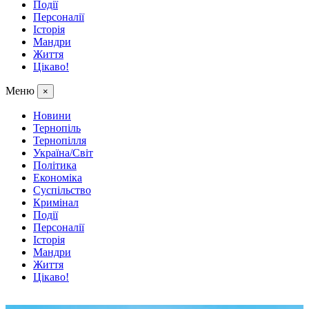
Події
Персоналії
Історія
Мандри
Життя
Цікаво!
Меню
×
Новини
Тернопіль
Тернопілля
Україна/Світ
Політика
Економіка
Суспільство
Кримінал
Події
Персоналії
Історія
Мандри
Життя
Цікаво!