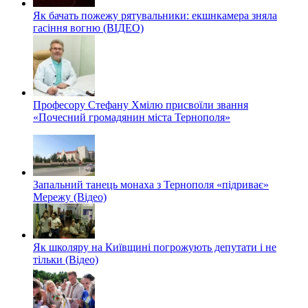
Як бачать пожежу рятувальники: екшнкамера зняла
гасіння вогню (ВІДЕО)
Професору Стефану Хмілю присвоїли звання
«Почесний громадянин міста Тернополя»
Запальний танець монаха з Тернополя «підриває»
Мережу (Відео)
Як школяру на Київщині погрожують депутати і не
тільки (Відео)