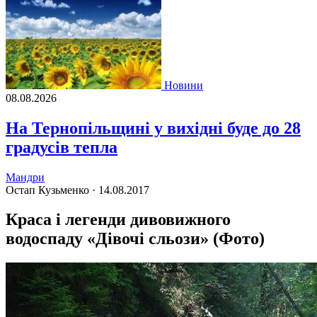
Новини
08.08.2026
На Тернопільщині у вихідні буде до 28
градусів тепла
Мандри
Остап Кузьменко ·
14.08.2017
Краса і легенди дивовижного
водоспаду «Дівочі сльози» (Фото)