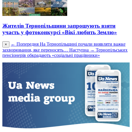
Жителів Тернопільщини запрошують взяти
участь у фотоконкурсі «Вікі любить Землю»
← Попередня
На Тернопільщині почали виявляти важке
×
захворювання, яке переносять…
Наступна →
Тернопільських
пенсіонерів обкрадають «соціальні працівники»