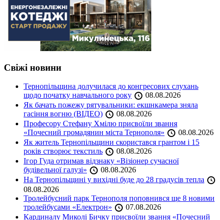
Свіжі новини
Тернопільщина долучилася до конгресових слухань
щодо початку навчального року
08.08.2026
Як бачать пожежу рятувальники: екшнкамера зняла
гасіння вогню (ВІДЕО)
08.08.2026
Професору Стефану Хмілю присвоїли звання
«Почесний громадянин міста Тернополя»
08.08.2026
Як житель Тернопільщини скористався грантом і 15
років створює текстиль
08.08.2026
Ігор Гуда отримав відзнаку «Візіонер сучасної
будівельної галузі»
08.08.2026
На Тернопільщині у вихідні буде до 28 градусів тепла
08.08.2026
Тролейбусний парк Тернополя поповнився ще 8 новими
тролейбусами «Електрон»
07.08.2026
Кардиналу Миколі Бичку присвоїли звання «Почесний