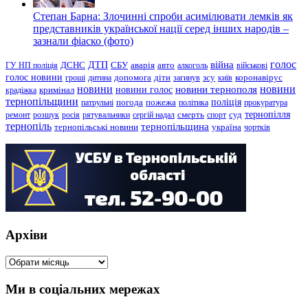
Степан Барна: Злочинні спроби асимілювати лемків як
представників української нації серед інших народів –
зазнали фіаско (фото)
голос
війна
ДТП
ГУ НП поліція
ДСНС
СБУ
аварія
авто
алкоголь
військові
голос новини
зсу
гроші
дитина
допомога
діти
загинув
київ
коронавірус
новини
новини тернополя
новини
новини голос
кримінал
крадіжка
тернопільщини
поліція
патрульні
погода
пожежа
політика
прокуратура
тернопілля
суд
ремонт
розшук
росія
рятувальники
сергій надал
смерть
спорт
тернопіль
тернопільщина
україна
тернопільські новини
чортків
Архіви
Архіви
Ми в соціальних мережах