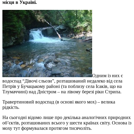
місця в Україні.
Одним із них є
водоспад “Дівочі сльози”, розташований недалеко від села
Петрів у Бучацькому районі (та поблизу села Ісаків, що на
Тлумаччині) над Дністром – на лівому березі ріки Стрипа.
Травертиновий водоспад (в основі якого мох) – велика
рідкість.
На сьогодні відомо лише про декілька аналогічних природних
об’єктів, розташованих всього у шести країнах світу. Основа із
моху тут формувалася протягом тисячоліть.