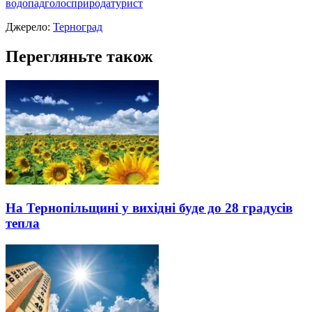
водопад
голос
природа
турист
Джерело:
Терноград
Перегляньте також
На Тернопільщині у вихідні буде до 28 градусів
тепла