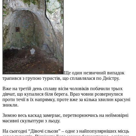
Ще один незвичний випадок
трапився з групою туристів, що сплавлялася по Дністру.
Вже на третій день сплаву вісім чоловіків побачили трьох
дівчат, що купалися біля берега. Враз човни розвернулися
проти течії в їх напрямку, проте вже за кілька хвилин красуні
зникли.
Зимою весь каскад замерзає, перетворюючись на неймовірні
масивні скульптури з льоду.
На сьогодні “Дівочі сльози” – одне з найпопулярніших місць