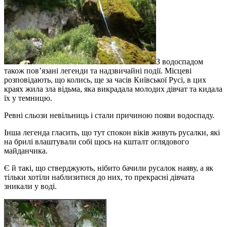
З водоспадом
також пов’язані легенди та надзвичайні події. Місцеві
розповідають, що колись, ще за часів Київської Русі, в цих
краях жила зла відьма, яка викрадала молодих дівчат та кидала
їх у темницю.
Ревні сльози невільниць і стали причиною появи водоспаду.
Інша легенда гласить, що тут спокон віків живуть русалки, які
на брилі влаштували собі щось на кшталт оглядового
майданчика.
Є й такі, що стверджують, нібито бачили русалок наяву, а як
тільки хотіли наблизитися до них, то прекрасні дівчата
зникали у воді.