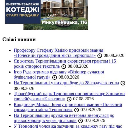
Свіжі новини
Професору Стефану Хмілю присвоїли звання
«Почесний громадянин міста Тернополя»
08.08.2026
Як житель Тернопільщини скористався грантом і 15
років створює текстиль
08.08.2026
Ігор Гуда отримав відзнаку «Візіонер сучасної
будівельної галузі»
08.08.2026
На Тернопільщині у вихідні буде до 28 градусів тепла
08.08.2026
Тролейбусний парк Тернополя поповнився ще 8 новими
тролейбусами «Електрон»
07.08.2026
Кардиналу Миколі Бичку присвоїли звання «Почесний
громадянин міста Тернополя»
07.08.2026
На Тернопільщині дружина ветерана звернулася до
правоохоронців через дії лікарів
07.08.2026
У Тернополі чоловіка засудили за крадіжку газу під час