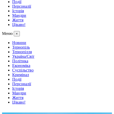
Події
Персоналії
Історія
Мандри
Життя
Цікаво!
Меню
×
Новини
Тернопіль
Тернопілля
Україна/Світ
Політика
Економіка
Суспільство
Кримінал
Події
Персоналії
Історія
Мандри
Життя
Цікаво!