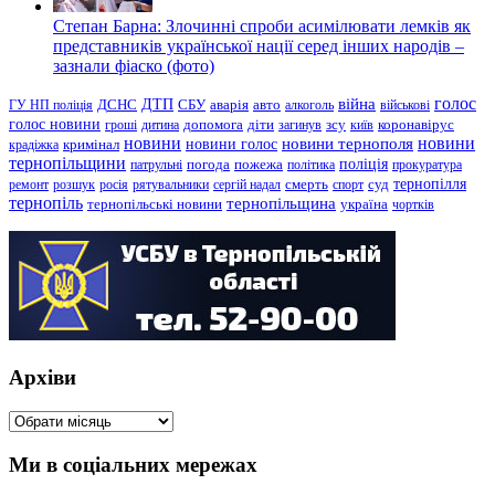
Степан Барна: Злочинні спроби асимілювати лемків як
представників української нації серед інших народів –
зазнали фіаско (фото)
голос
війна
ДТП
ГУ НП поліція
ДСНС
СБУ
аварія
авто
алкоголь
військові
голос новини
зсу
гроші
дитина
допомога
діти
загинув
київ
коронавірус
новини
новини тернополя
новини
новини голос
кримінал
крадіжка
тернопільщини
поліція
патрульні
погода
пожежа
політика
прокуратура
тернопілля
суд
ремонт
розшук
росія
рятувальники
сергій надал
смерть
спорт
тернопіль
тернопільщина
україна
тернопільські новини
чортків
Архіви
Архіви
Ми в соціальних мережах