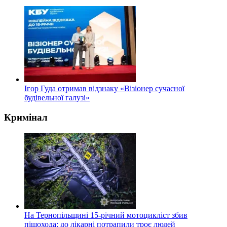
Ігор Гуда отримав відзнаку «Візіонер сучасної
будівельної галузі»
Кримінал
На Тернопільщині 15-річний мотоцикліст збив
пішохода: до лікарні потрапили троє людей