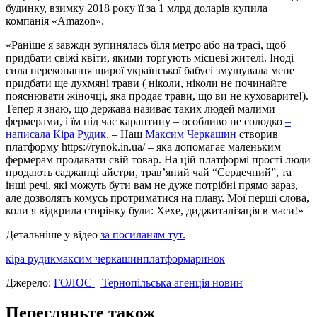
будинку, взимку 2018 року її за 1 млрд доларів купила
компанія «Amazon».
«Раніше я завжди зупинялась біля метро або на трасі, щоб
придбати свіжі квіти, якими торгують місцеві жителі. Іноді
сила переконання щирої української бабусі змушувала мене
придбати ще духмяні трави ( ніколи, ніколи не починайте
пояснювати жіночці, яка продає трави, що ви не куховарите!).
Тепер я знаю, що держава називає таких людей малими
фермерами, і їм під час карантину – особливо не солодко
–
написала Кіра Рудик
. – Наш
Максим Черкашин
створив
платформу https://rynok.in.ua/ – яка допомагає маленьким
фермерам продавати свій товар. На цій платформі прості люди
продають саджанці айстри, трав’яний чай “Сердечний”, та
інші речі, які можуть бути вам не дуже потрібні прямо зараз,
але дозволять комусь протриматися на плаву. Мої перші слова,
коли я відкрила сторінку були: Хехе, диджиталізація в маси!»
Детальніше у відео
за посиланям тут.
кіра рудик
максим черкашин
платформа
ринок
Джерело:
ГОЛОС || Тернопільська агенція новин
Перегляньте також