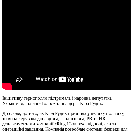
Ініціативу тернополян підтримала і народна депутатка
України від партії «Голос» та її лідер – Кіра Рудик.
До слова, до того, як Кіра Рудик прийшла у велику політику,
то вона керувала дослідним, фінансовим, PR та HR
департаментами компанії «Ring Ukraine» і відповідала за
операційні завдання. Компанія розробляє системи безпеки для