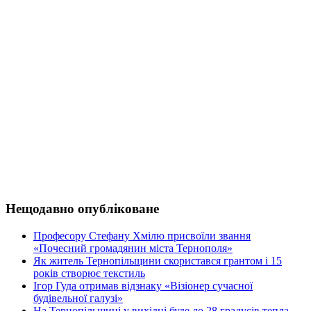
Нещодавно опубліковане
Професору Стефану Хмілю присвоїли звання
«Почесний громадянин міста Тернополя»
Як житель Тернопільщини скористався грантом і 15
років створює текстиль
Ігор Гуда отримав відзнаку «Візіонер сучасної
будівельної галузі»
На Тернопільщині у вихідні буде до 28 градусів тепла