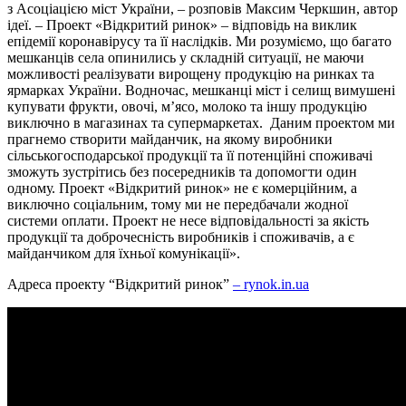
з Асоціацією міст України, – розповів Максим Черкшин, автор
ідеї. – Проект «Відкритий ринок» – відповідь на виклик
епідемії коронавірусу та її наслідків. Ми розуміємо, що багато
мешканців села опинились у складній ситуації, не маючи
можливості реалізувати вирощену продукцію на ринках та
ярмарках України. Водночас, мешканці міст і селищ вимушені
купувати фрукти, овочі, м’ясо, молоко та іншу продукцію
виключно в магазинах та супермаркетах.
Даним проектом ми
прагнемо створити майданчик, на якому виробники
сільськогосподарської продукції та її потенційні споживачі
зможуть зустрітись без посередників та допомогти один
одному. Проект «Відкритий ринок» не є комерційним, а
виключно соціальним, тому ми не передбачали жодної
системи оплати. Проект не несе відповідальності за якість
продукції та доброчесність виробників і споживачів, а є
майданчиком для їхньої комунікації».
Адреса проекту “Відкритий ринок”
– rynok.in.ua