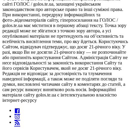
сайті ГОЛОС / golos.te.ua, захищені українським
законодавством про авторське право та інші суміжні права.
При використанні, передруку інформаційних та
фото-,відеоматеріалів сайту, гіперпосилання на ГОЛОС /
golos.te.ua має міститися в першому абзаці тексту. Точка зору
редакції може не збігатися з точкою зору автора, а усі
опубліковані матеріали не претендують на об’єктивність та
всебічність висвітлення теми, про яку йдеться. Користуючись
Сайтом, відвідувач підтверджує, що досяг 21-річного віку. У
разі, якщо Ви не досягли 21-річного віку — не розпочинайте
або припиніть користування Сайтом. Адміністрація Сайту не
несе відповідальності за законність використання Сайту та
його сервісів Користувачем, який не досяг 21-річного віку.
Редакція не відповідає за достовірність та тлумачення
наведеної інформації, а також може не поділяти погляди та
думки, висловлені читачами сайту в коментарях до статей, а
сам ресурс виконує винятково роль носія. Інформаційні
матеріали сайту golos.te.ua є інтелектуальною власністю
інтернет-ресурсу