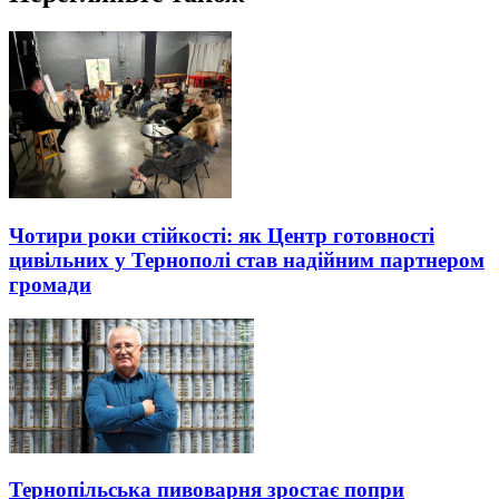
Чотири роки стійкості: як Центр готовності
цивільних у Тернополі став надійним партнером
громади
Тернопільська пивоварня зростає попри