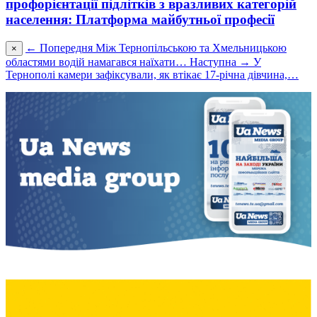
профорієнтації підлітків з вразливих категорій
населення: Платформа майбутньої професії
← Попередня
Між Тернопільською та Хмельницькою
×
областями водій намагався наїхати…
Наступна →
У
Тернополі камери зафіксували, як втікає 17-річна дівчина,…