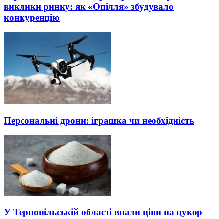
виклики ринку: як «Опілля» збудувало
конкуренцію
Персональні дрони: іграшка чи необхідність
У Тернопільській області впали ціни на цукор