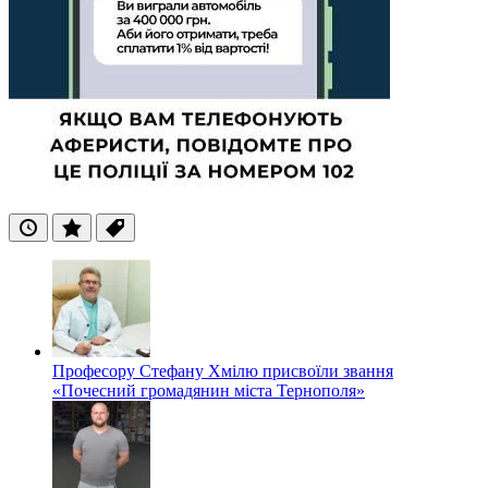
Останні
Популярні
Теги
Професору Стефану Хмілю присвоїли звання
«Почесний громадянин міста Тернополя»