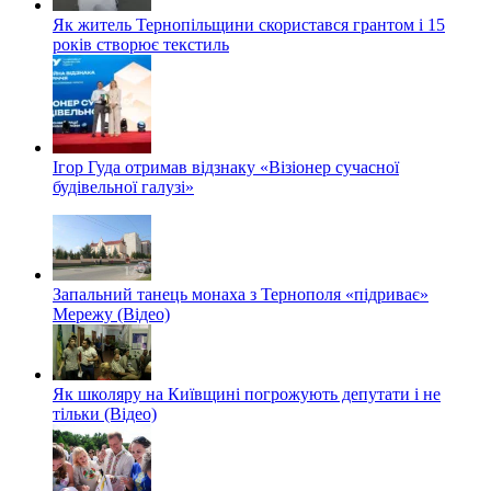
Як житель Тернопільщини скористався грантом і 15
років створює текстиль
Ігор Гуда отримав відзнаку «Візіонер сучасної
будівельної галузі»
Запальний танець монаха з Тернополя «підриває»
Мережу (Відео)
Як школяру на Київщині погрожують депутати і не
тільки (Відео)