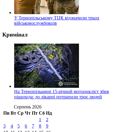
У Тернопільському ТЦК відзначили трьох
військовослужбовців
Кримінал
На Тернопільщині 15-річний мотоцикліст збив
пішохода: до лікарні потрапили троє людей
Серпень 2026
Пн
Вт
Ср
Чт
Пт
Сб
Нд
1
2
3
4
5
6
7
8
9