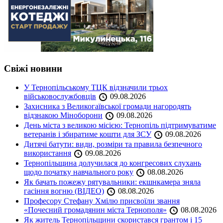
Свіжі новини
У Тернопільському ТЦК відзначили трьох
військовослужбовців
09.08.2026
Захисника з Великогаївської громади нагородять
відзнакою Міноборони
09.08.2026
День міста з великою місією: Тернопіль підтримуватиме
ветеранів і збиратиме кошти для ЗСУ
09.08.2026
Дитячі батути: види, розміри та правила безпечного
використання
09.08.2026
Тернопільщина долучилася до конгресових слухань
щодо початку навчального року
08.08.2026
Як бачать пожежу рятувальники: екшнкамера зняла
гасіння вогню (ВІДЕО)
08.08.2026
Професору Стефану Хмілю присвоїли звання
«Почесний громадянин міста Тернополя»
08.08.2026
Як житель Тернопільщини скористався грантом і 15