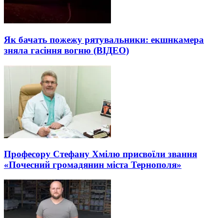
Як бачать пожежу рятувальники: екшнкамера
зняла гасіння вогню (ВІДЕО)
Професору Стефану Хмілю присвоїли звання
«Почесний громадянин міста Тернополя»