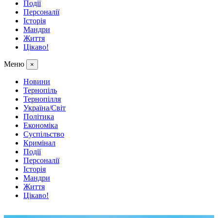
Події
Персоналії
Історія
Мандри
Життя
Цікаво!
Меню
×
Новини
Тернопіль
Тернопілля
Україна/Світ
Політика
Економіка
Суспільство
Кримінал
Події
Персоналії
Історія
Мандри
Життя
Цікаво!