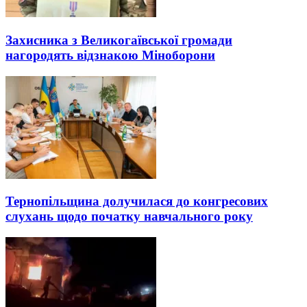
Захисника з Великогаївської громади
нагородять відзнакою Міноборони
Тернопільщина долучилася до конгресових
слухань щодо початку навчального року