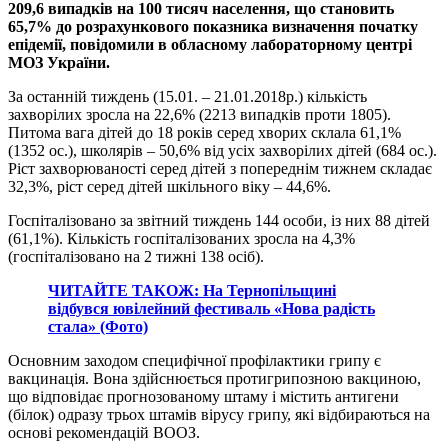
209,6 випадків на 100 тисяч населення, що становить
65,7% до розрахункового показника визначення початку
епідемії, повідомили в обласному лабораторному центрі
МОЗ України.
За останній тиждень (15.01. – 21.01.2018р.) кількість
захворілих зросла на 22,6% (2213 випадків проти 1805).
Питома вага дітей до 18 років серед хворих склала 61,1%
(1352 ос.), школярів – 50,6% від усіх захворілих дітей (684 ос.).
Ріст захворюваності серед дітей з попереднім тижнем складає
32,3%, ріст серед дітей шкільного віку – 44,6%.
Госпіталізовано за звітний тиждень 144 особи, із них 88 дітей
(61,1%). Кількість госпіталізованих зросла на 4,3%
(госпіталізовано на 2 тижні 138 осіб).
ЧИТАЙТЕ ТАКОЖ: На Тернопільщині
відбувся ювілейний фестиваль «Нова радість
стала» (Фото)
Основним заходом специфічної профілактики грипу є
вакцинація. Вона здійснюється протигрипозною вакциною,
що відповідає прогнозованому штаму і містить антигени
(білок) одразу трьох штамів вірусу грипу, які відбираються на
основі рекомендацій ВООЗ.