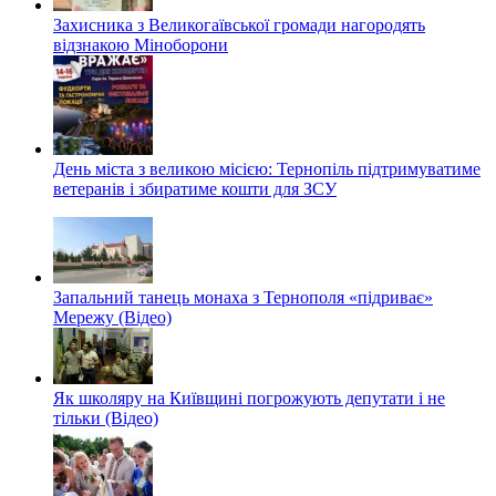
Захисника з Великогаївської громади нагородять
відзнакою Міноборони
День міста з великою місією: Тернопіль підтримуватиме
ветеранів і збиратиме кошти для ЗСУ
Запальний танець монаха з Тернополя «підриває»
Мережу (Відео)
Як школяру на Київщині погрожують депутати і не
тільки (Відео)