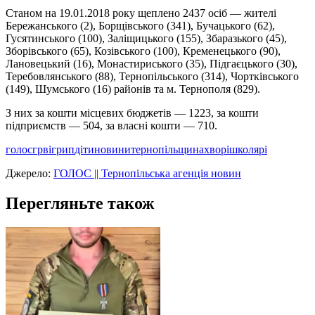
Станом на 19.01.2018 року щеплено 2437 осіб ― жителі
Бережанського (2), Борщівського (341), Бучацького (62),
Гусятинського (100), Заліщицького (155), Збаразького (45),
Зборівського (65), Козівського (100), Кременецького (90),
Лановецький (16), Монастириського (35), Підгаєцького (30),
Теребовлянського (88), Тернопільського (314), Чортківського
(149), Шумського (16) районів та м. Тернополя (829).
З них за кошти місцевих бюджетів ― 1223, за кошти
підприємств ― 504, за власні кошти ― 710.
голос
грві
грип
діти
новини
тернопільщина
хворі
школярі
Джерело:
ГОЛОС || Тернопільська агенція новин
Перегляньте також