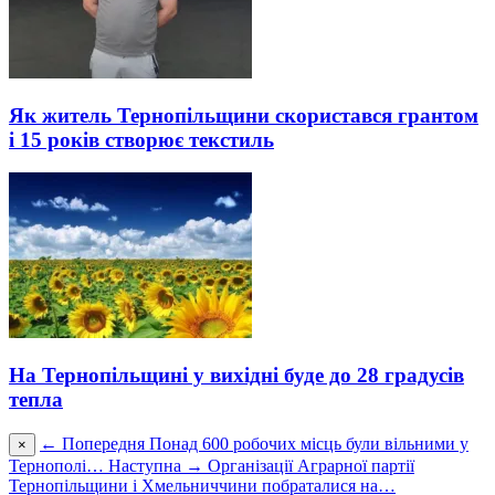
Як житель Тернопільщини скористався грантом
і 15 років створює текстиль
На Тернопільщині у вихідні буде до 28 градусів
тепла
← Попередня
Понад 600 робочих місць були вільними у
×
Тернополі…
Наступна →
Організації Аграрної партії
Тернопільщини і Хмельниччини побраталися на…