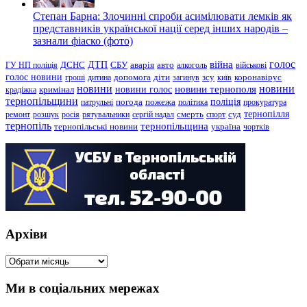
Степан Барна: Злочинні спроби асимілювати лемків як
представників української нації серед інших народів –
зазнали фіаско (фото)
голос
війна
ДТП
ГУ НП поліція
ДСНС
СБУ
аварія
авто
алкоголь
військові
голос новини
зсу
гроші
дитина
допомога
діти
загинув
київ
коронавірус
новини
новини тернополя
новини
новини голос
кримінал
крадіжка
тернопільщини
поліція
патрульні
погода
пожежа
політика
прокуратура
тернопілля
суд
ремонт
розшук
росія
рятувальники
сергій надал
смерть
спорт
тернопіль
тернопільщина
україна
тернопільські новини
чортків
Архіви
Архіви
Ми в соціальних мережах