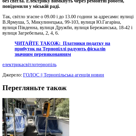
без світла. Електрику вимкнуть через ремонтні роботи,
повідомили у міській раді.
Так, світло згасне о 09.00 і до 13.00 години за адресами: вулиці
В.Ярмуша, 5, Микулинецька, 99-103, вулиця Ю.Гагаріна,
вулиця Південна, вулиця Дружби, вулиця Бережанська, 18-42 і
вулиця Загребельна, 2, 4, 6.
ЧИТАЙТЕ ТАКОЖ: Платники податку на
прибуток на Тернопіллі радують фіскалів
значним перевиконанням
електрика
світло
тернопіль
Джерело:
ГОЛОС || Тернопільська агенція новин
Перегляньте також