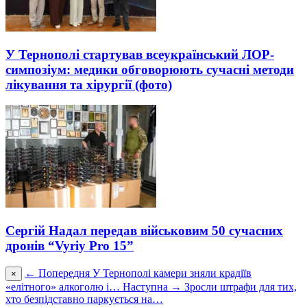
У Тернополі стартував всеукраїнський ЛОР-
симпозіум: медики обговорюють сучасні методи
лікування та хірургії (фото)
Сергій Надал передав військовим 50 сучасних
дронів “Vyriy Pro 15”
← Попередня
У Тернополі камери зняли крадіїв
×
«елітного» алкоголю і…
Наступна →
Зросли штрафи для тих,
хто безпідставно паркується на…