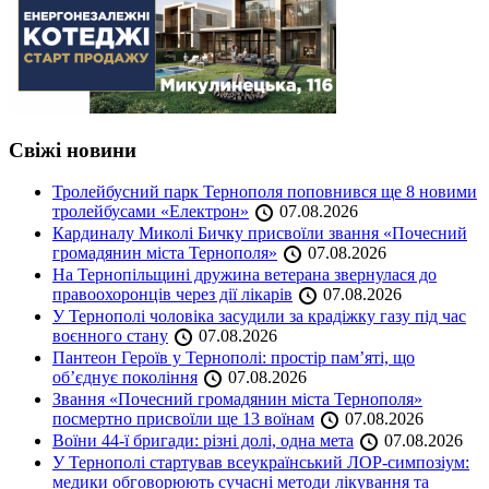
Свіжі новини
Тролейбусний парк Тернополя поповнився ще 8 новими
тролейбусами «Електрон»
07.08.2026
Кардиналу Миколі Бичку присвоїли звання «Почесний
громадянин міста Тернополя»
07.08.2026
На Тернопільщині дружина ветерана звернулася до
правоохоронців через дії лікарів
07.08.2026
У Тернополі чоловіка засудили за крадіжку газу під час
воєнного стану
07.08.2026
Пантеон Героїв у Тернополі: простір пам’яті, що
об’єднує покоління
07.08.2026
Звання «Почесний громадянин міста Тернополя»
посмертно присвоїли ще 13 воїнам
07.08.2026
Воїни 44-ї бригади: різні долі, одна мета
07.08.2026
У Тернополі стартував всеукраїнський ЛОР-симпозіум:
медики обговорюють сучасні методи лікування та