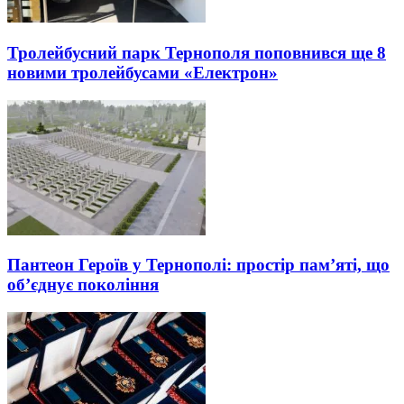
Тролейбусний парк Тернополя поповнився ще 8
новими тролейбусами «Електрон»
Пантеон Героїв у Тернополі: простір пам’яті, що
об’єднує покоління