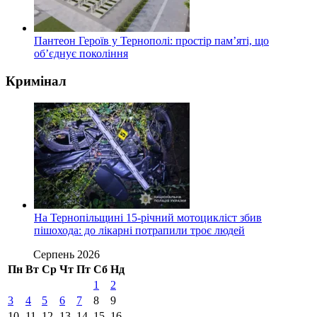
Пантеон Героїв у Тернополі: простір пам’яті, що
об’єднує покоління
Кримінал
На Тернопільщині 15-річний мотоцикліст збив
пішохода: до лікарні потрапили троє людей
Серпень 2026
Пн
Вт
Ср
Чт
Пт
Сб
Нд
1
2
3
4
5
6
7
8
9
10
11
12
13
14
15
16