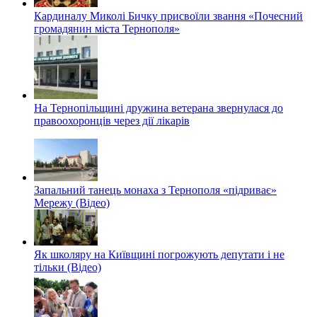
Кардиналу Миколі Бичку присвоїли звання «Почесний
громадянин міста Тернополя»
На Тернопільщині дружина ветерана звернулася до
правоохоронців через дії лікарів
Запальний танець монаха з Тернополя «підриває»
Мережу (Відео)
Як школяру на Київщині погрожують депутати і не
тільки (Відео)