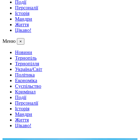
Події
Персоналії
Історія
Мандри
Життя
Цікаво!
Меню
×
Новини
Тернопіль
Тернопілля
Україна/Світ
Політика
Економіка
Суспільство
Кримінал
Події
Персоналії
Історія
Мандри
Життя
Цікаво!