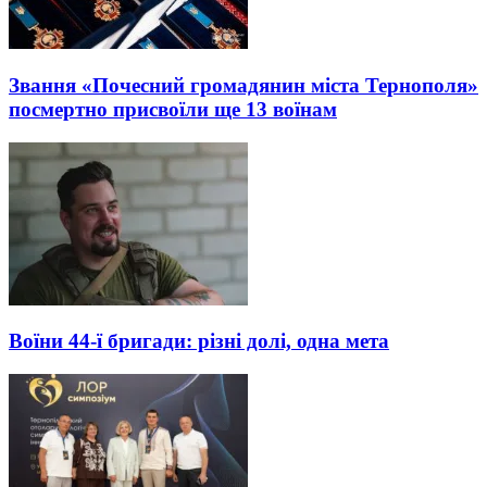
Звання «Почесний громадянин міста Тернополя»
посмертно присвоїли ще 13 воїнам
Воїни 44-ї бригади: різні долі, одна мета