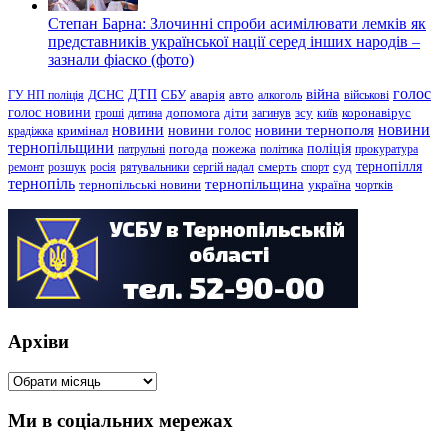
Степан Барна: Злочинні спроби асимілювати лемків як
представників української нації серед інших народів –
зазнали фіаско (фото)
голос
війна
ДТП
ГУ НП поліція
ДСНС
СБУ
аварія
авто
алкоголь
військові
голос новини
зсу
гроші
дитина
допомога
діти
загинув
київ
коронавірус
новини
новини тернополя
новини
новини голос
кримінал
крадіжка
тернопільщини
поліція
патрульні
погода
пожежа
політика
прокуратура
тернопілля
суд
ремонт
розшук
росія
рятувальники
сергій надал
смерть
спорт
тернопіль
тернопільщина
україна
тернопільські новини
чортків
Архіви
Архіви
Ми в соціальних мережах