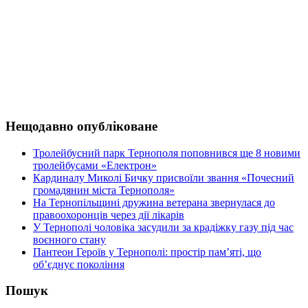
Нещодавно опубліковане
Тролейбусний парк Тернополя поповнився ще 8 новими
тролейбусами «Електрон»
Кардиналу Миколі Бичку присвоїли звання «Почесний
громадянин міста Тернополя»
На Тернопільщині дружина ветерана звернулася до
правоохоронців через дії лікарів
У Тернополі чоловіка засудили за крадіжку газу під час
воєнного стану
Пантеон Героїв у Тернополі: простір пам’яті, що
об’єднує покоління
Пошук