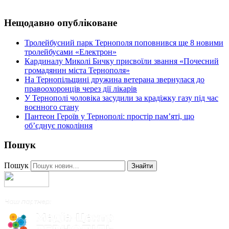
Нещодавно опубліковане
Тролейбусний парк Тернополя поповнився ще 8 новими
тролейбусами «Електрон»
Кардиналу Миколі Бичку присвоїли звання «Почесний
громадянин міста Тернополя»
На Тернопільщині дружина ветерана звернулася до
правоохоронців через дії лікарів
У Тернополі чоловіка засудили за крадіжку газу під час
воєнного стану
Пантеон Героїв у Тернополі: простір пам’яті, що
об’єднує покоління
Пошук
Пошук
Знайти