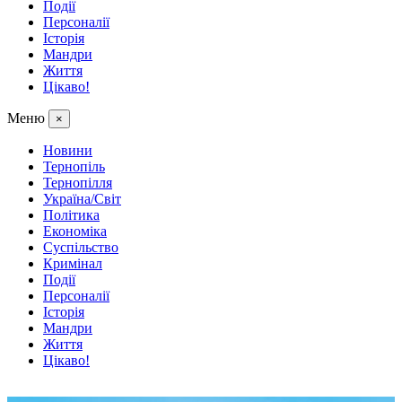
Події
Персоналії
Історія
Мандри
Життя
Цікаво!
Меню
×
Новини
Тернопіль
Тернопілля
Україна/Світ
Політика
Економіка
Суспільство
Кримінал
Події
Персоналії
Історія
Мандри
Життя
Цікаво!