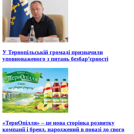
У Тернопільській громаді призначили
уповноваженого з питань безбар’єрності
«ТернОпілля» – це нова сторінка розвитку
компанії і бренд, народжений в повазі до свого