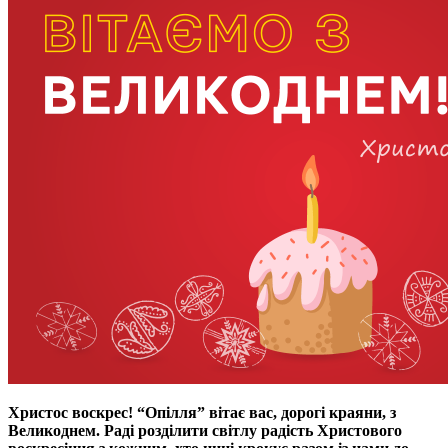
Христос воскрес! “Опілля” вітає вас, дорогі краяни, з
Великоднем. Раді розділити світлу радість Христового