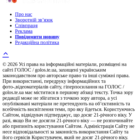
Про нас
Зворотній зв’язок
Співпраця
Реклама
Повідомити новину
Редакційна політика
© 2026 Усі права на інформаційні матеріали, розміщені на
сайті ГОЛОС / golos.te.ua, захищені українським
законодавством про авторське право та інші суміжні права.
При використанні, передруку інформаційних та
фото-,відеоматеріалів сайту, гіперпосилання на ГОЛОС /
golos.te.ua має міститися в першому абзаці тексту. Точка зору
редакції може не збігатися з точкою зору автора, а усі
опубліковані матеріали не претендують на об’єктивність та
всебічність висвітлення теми, про яку йдеться. Користуючись
Сайтом, відвідувач підтверджує, що досяг 21-річного віку. У
разі, якщо Ви не досягли 21-річного віку — не розпочинайте
або припиніть користування Сайтом. Адміністрація Сайту не
несе відповідальності за законність використання Сайту та
його сервісів Користувачем, який не досяг 21-річного віку.