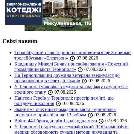
Свіжі новини
Тролейбусний парк Тернополя поповнився ще 8 новими
тролейбусами «Електрон»
07.08.2026
Кардиналу Миколі Бичку присвоїли звання «Почесний
громадянин міста Тернополя»
07.08.2026
На Тернопільщині дружина ветерана звернулася до
правоохоронців через дії лікарів
07.08.2026
У Тернополі чоловіка засудили за крадіжку газу під час
воєнного стану
07.08.2026
Пантеон Героїв у Тернополі: простір пам’яті, що
об’єднує покоління
07.08.2026
Звання «Почесний громадянин міста Тернополя»
посмертно присвоїли ще 13 воїнам
07.08.2026
Воїни 44-ї бригади: різні долі, одна мета
07.08.2026
У Тернополі стартував всеукраїнський ЛОР-симпозіум:
медики обговорюють сучасні методи лікування та