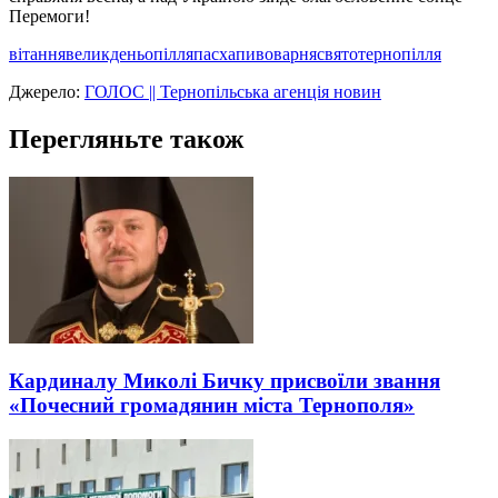
Перемоги!
вітання
великдень
опілля
пасха
пивоварня
свято
тернопілля
Джерело:
ГОЛОС || Тернопільська агенція новин
Перегляньте також
Кардиналу Миколі Бичку присвоїли звання
«Почесний громадянин міста Тернополя»