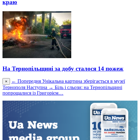
краю
На Тернопільщині за добу сталося 14 пожеж
← Попередня
Унікальна картина зберігається в музеї
×
Тернополя
Наступна →
Біль і сльози: на Тернопільщині
попрощалися із Григорієм…