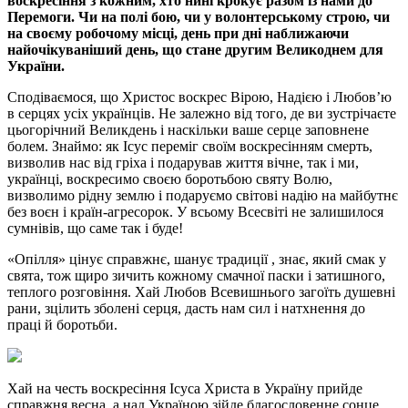
воскресіння з кожним, хто нині крокує разом із нами до
Перемоги. Чи на полі бою, чи у волонтерському строю, чи
на своєму робочому місці, день при дні наближаючи
найочікуваніший день, що стане другим Великоднем для
України.
Сподіваємося, що Христос воскрес Вірою, Надією і Любов’ю
в серцях усіх українців. Не залежно від того, де ви зустрічаєте
цьогорічний Великдень і наскільки ваше серце заповнене
болем. Знаймо: як Ісус переміг своїм воскресінням смерть,
визволив нас від гріха і подарував життя вічне, так і ми,
українці, воскресимо своєю боротьбою святу Волю,
визволимо рідну землю і подаруємо світові надію на майбутнє
без воєн і країн-агресорок. У всьому Всесвіті не залишилося
сумнівів, що саме так і буде!
«Опілля» цінує справжнє, шанує традиції , знає, який смак у
свята, тож щиро зичить кожному смачної паски і затишного,
теплого розговіння. Хай Любов Всевишнього загоїть душевні
рани, зцілить зболені серця, дасть нам сил і натхнення до
праці й боротьби.
Хай на честь воскресіння Ісуса Христа в Україну прийде
справжня весна, а над Україною зійде благословенне сонце