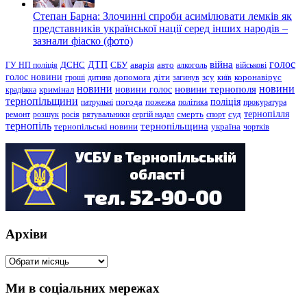
Степан Барна: Злочинні спроби асимілювати лемків як
представників української нації серед інших народів –
зазнали фіаско (фото)
голос
війна
ДТП
ГУ НП поліція
ДСНС
СБУ
аварія
авто
алкоголь
військові
голос новини
зсу
гроші
дитина
допомога
діти
загинув
київ
коронавірус
новини
новини тернополя
новини
новини голос
кримінал
крадіжка
тернопільщини
поліція
патрульні
погода
пожежа
політика
прокуратура
тернопілля
суд
ремонт
розшук
росія
рятувальники
сергій надал
смерть
спорт
тернопіль
тернопільщина
україна
тернопільські новини
чортків
Архіви
Архіви
Ми в соціальних мережах