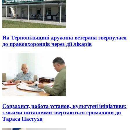
На Тернопільщині дружина ветерана звернулася
до правоохоронців через дії лікарів
Соцзахист, робота установ, культурні ініціативи:
з якими питаннями звертаються громадяни до
Тараса Пастуха