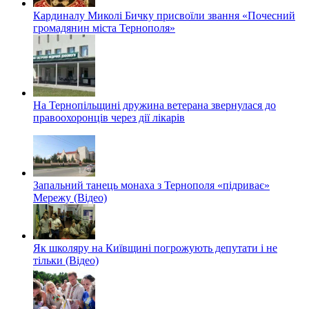
Кардиналу Миколі Бичку присвоїли звання «Почесний
громадянин міста Тернополя»
На Тернопільщині дружина ветерана звернулася до
правоохоронців через дії лікарів
Запальний танець монаха з Тернополя «підриває»
Мережу (Відео)
Як школяру на Київщині погрожують депутати і не
тільки (Відео)