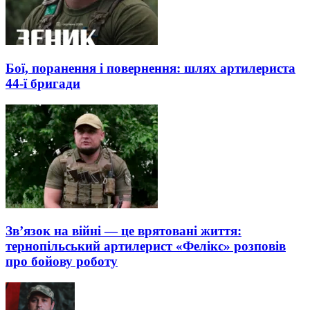
Бої, поранення і повернення: шлях артилериста
44-ї бригади
Зв’язок на війні — це врятовані життя:
тернопільський артилерист «Фелікс» розповів
про бойову роботу