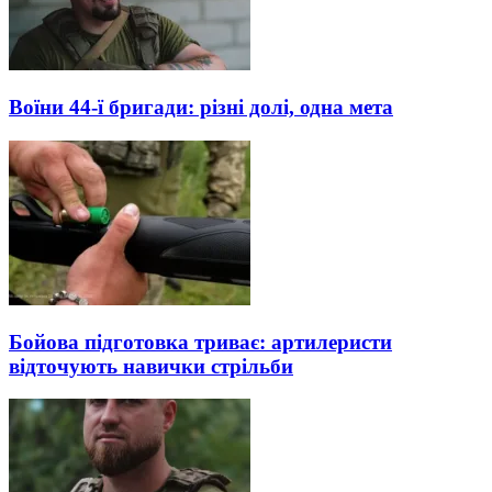
Воїни 44-ї бригади: різні долі, одна мета
Бойова підготовка триває: артилеристи
відточують навички стрільби