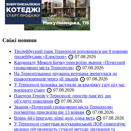
Свіжі новини
Тролейбусний парк Тернополя поповнився ще 8 новими
тролейбусами «Електрон»
07.08.2026
Кардиналу Миколі Бичку присвоїли звання «Почесний
громадянин міста Тернополя»
07.08.2026
На Тернопільщині дружина ветерана звернулася до
правоохоронців через дії лікарів
07.08.2026
У Тернополі чоловіка засудили за крадіжку газу під час
воєнного стану
07.08.2026
Пантеон Героїв у Тернополі: простір пам’яті, що
об’єднує покоління
07.08.2026
Звання «Почесний громадянин міста Тернополя»
посмертно присвоїли ще 13 воїнам
07.08.2026
Воїни 44-ї бригади: різні долі, одна мета
07.08.2026
У Тернополі стартував всеукраїнський ЛОР-симпозіум:
медики обговорюють сучасні методи лікування та