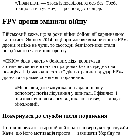
«Люди різні — хтось із досвідом, хтось без. Треба
працювати з усіма», — розповідає офіцер.
FPV-дрони змінили війну
Військовий каже, що за роки війни бойові дії кардинально
змінилися. Якщо у 2014 році про масове використання FPV-
дронів майже не чули, то сьогодні безпілотники стали
невід’ємною частиною фронту.
«СКІФ» брав участь у бойових діях, коригував
артилерійський вогонь та працював безпосередньо на
позиціях. Під час одного з виїздів потрапив під удар FPV-
дрона та отримав осколкові поранення.
«Мене швидко евакуювали, надали першу
допомогу, потім лікування у шпиталі. І фізично, і
психологічно довелося відновлюватися», — згадує
військовий.
Повернувся до служби після поранення
Попри пережите, старший лейтенант повернувся до служби.
Каже, що його мотивація проста — захищати Україну та