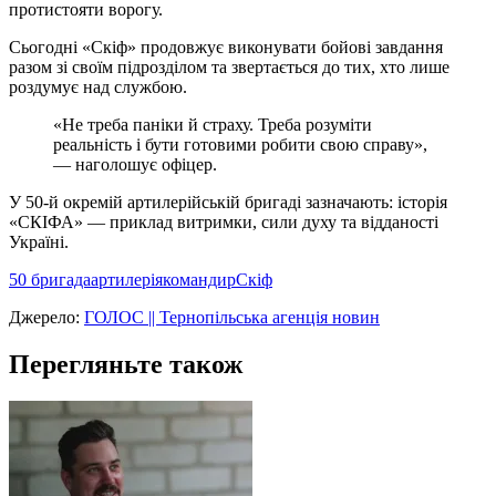
протистояти ворогу.
Сьогодні «Скіф» продовжує виконувати бойові завдання
разом зі своїм підрозділом та звертається до тих, хто лише
роздумує над службою.
«Не треба паніки й страху. Треба розуміти
реальність і бути готовими робити свою справу»,
— наголошує офіцер.
У 50-й окремій артилерійській бригаді зазначають: історія
«СКІФА» — приклад витримки, сили духу та відданості
Україні.
50 бригада
артилерія
командир
Скіф
Джерело:
ГОЛОС || Тернопільська агенція новин
Перегляньте також