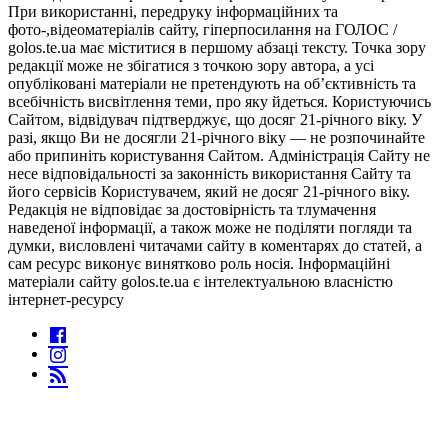
При використанні, передруку інформаційних та
фото-,відеоматеріалів сайту, гіперпосилання на ГОЛОС /
golos.te.ua має міститися в першому абзаці тексту. Точка зору
редакції може не збігатися з точкою зору автора, а усі
опубліковані матеріали не претендують на об’єктивність та
всебічність висвітлення теми, про яку йдеться. Користуючись
Сайтом, відвідувач підтверджує, що досяг 21-річного віку. У
разі, якщо Ви не досягли 21-річного віку — не розпочинайте
або припиніть користування Сайтом. Адміністрація Сайту не
несе відповідальності за законність використання Сайту та
його сервісів Користувачем, який не досяг 21-річного віку.
Редакція не відповідає за достовірність та тлумачення
наведеної інформації, а також може не поділяти погляди та
думки, висловлені читачами сайту в коментарях до статей, а
сам ресурс виконує винятково роль носія. Інформаційні
матеріали сайту golos.te.ua є інтелектуальною власністю
інтернет-ресурсу