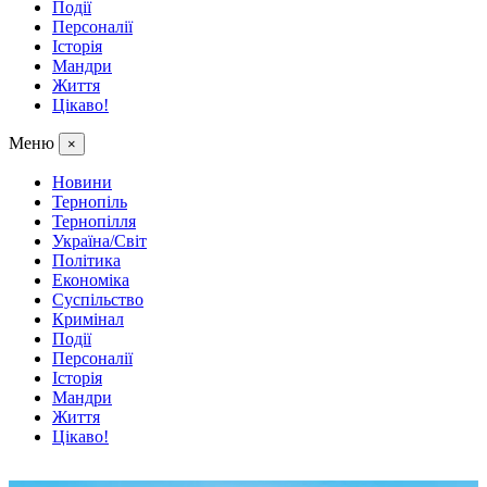
Події
Персоналії
Історія
Мандри
Життя
Цікаво!
Меню
×
Новини
Тернопіль
Тернопілля
Україна/Світ
Політика
Економіка
Суспільство
Кримінал
Події
Персоналії
Історія
Мандри
Життя
Цікаво!