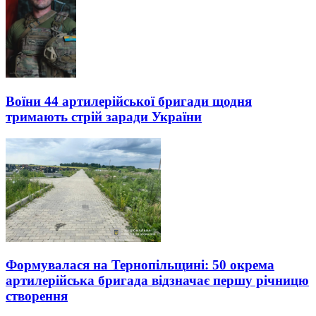
Воїни 44 артилерійської бригади щодня
тримають стрій заради України
Формувалася на Тернопільщині: 50 окрема
артилерійська бригада відзначає першу річницю
створення