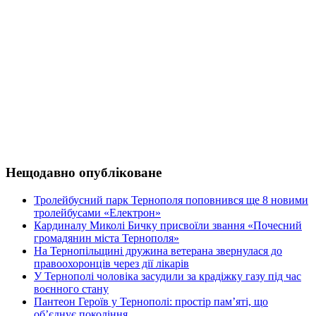
Нещодавно опубліковане
Тролейбусний парк Тернополя поповнився ще 8 новими
тролейбусами «Електрон»
Кардиналу Миколі Бичку присвоїли звання «Почесний
громадянин міста Тернополя»
На Тернопільщині дружина ветерана звернулася до
правоохоронців через дії лікарів
У Тернополі чоловіка засудили за крадіжку газу під час
воєнного стану
Пантеон Героїв у Тернополі: простір пам’яті, що
об’єднує покоління