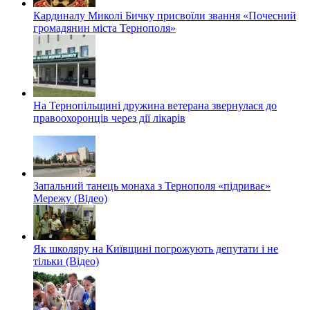
Кардиналу Миколі Бичку присвоїли звання «Почесний
громадянин міста Тернополя»
На Тернопільщині дружина ветерана звернулася до
правоохоронців через дії лікарів
Запальний танець монаха з Тернополя «підриває»
Мережу (Відео)
Як школяру на Київщині погрожують депутати і не
тільки (Відео)