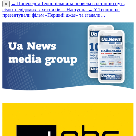
← Попередня
Тернопільщина провела в останню путь
×
сімох невідомих захисників…
Наступна →
У Тернополі
презентували фільм «Перший джаз» та згадали…