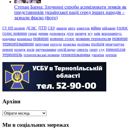
Степан Барна: Злочинні спроби асимілювати лемків як
представників української нації серед інших народів –
зазнали фіаско (фото)
голос
війна
ДТП
ГУ НП поліція
ДСНС
СБУ
аварія
авто
алкоголь
військові
голос новини
зсу
гроші
дитина
допомога
діти
загинув
київ
коронавірус
новини
новини тернополя
новини
новини голос
кримінал
крадіжка
тернопільщини
поліція
патрульні
погода
пожежа
політика
прокуратура
тернопілля
суд
ремонт
розшук
росія
рятувальники
сергій надал
смерть
спорт
тернопіль
тернопільщина
україна
тернопільські новини
чортків
Архіви
Архіви
Ми в соціальних мережах