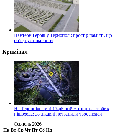
Пантеон Героїв у Тернополі: простір пам’яті, що
об’єднує покоління
Кримінал
На Тернопільщині 15-річний мотоцикліст збив
пішохода: до лікарні потрапили троє людей
Серпень 2026
Пн
Вт
Ср
Чт
Пт
Сб
Нд