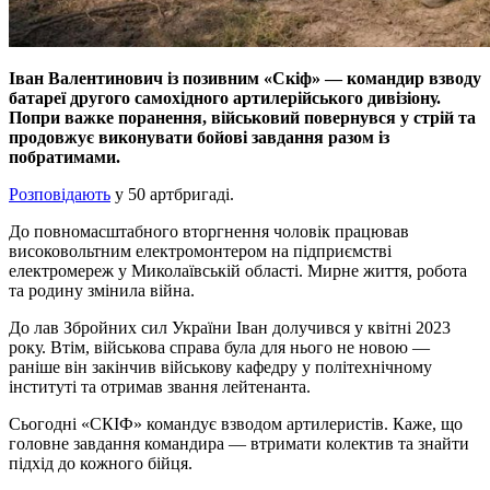
Іван Валентинович із позивним «Скіф» — командир взводу
батареї другого самохідного артилерійського дивізіону.
Попри важке поранення, військовий повернувся у стрій та
продовжує виконувати бойові завдання разом із
побратимами.
Розповідають
у 50 артбригаді.
До повномасштабного вторгнення чоловік працював
високовольтним електромонтером на підприємстві
електромереж у Миколаївській області. Мирне життя, робота
та родину змінила війна.
До лав Збройних сил України Іван долучився у квітні 2023
року. Втім, військова справа була для нього не новою —
раніше він закінчив військову кафедру у політехнічному
інституті та отримав звання лейтенанта.
Сьогодні «СКІФ» командує взводом артилеристів. Каже, що
головне завдання командира — втримати колектив та знайти
підхід до кожного бійця.