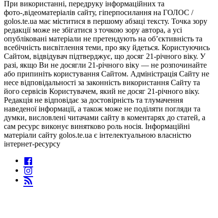
При використанні, передруку інформаційних та
фото-,відеоматеріалів сайту, гіперпосилання на ГОЛОС /
golos.te.ua має міститися в першому абзаці тексту. Точка зору
редакції може не збігатися з точкою зору автора, а усі
опубліковані матеріали не претендують на об’єктивність та
всебічність висвітлення теми, про яку йдеться. Користуючись
Сайтом, відвідувач підтверджує, що досяг 21-річного віку. У
разі, якщо Ви не досягли 21-річного віку — не розпочинайте
або припиніть користування Сайтом. Адміністрація Сайту не
несе відповідальності за законність використання Сайту та
його сервісів Користувачем, який не досяг 21-річного віку.
Редакція не відповідає за достовірність та тлумачення
наведеної інформації, а також може не поділяти погляди та
думки, висловлені читачами сайту в коментарях до статей, а
сам ресурс виконує винятково роль носія. Інформаційні
матеріали сайту golos.te.ua є інтелектуальною власністю
інтернет-ресурсу