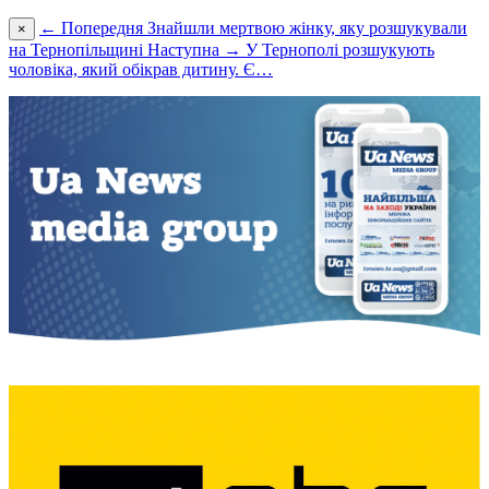
← Попередня
Знайшли мертвою жінку, яку розшукували
×
на Тернопільщині
Наступна →
У Тернополі розшукують
чоловіка, який обікрав дитину. Є…