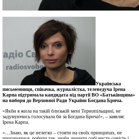
Українська
письменниця, співачка, журналістка, телеведуча Ірена
Карпа підтримала кандидата від партії ВО «Батьківщина»
на вибори до Верховної Ради України Богдана Брича.
«Якби я жила на такій близькій мені Тернопільщині, не
задумуючись голосувала би за Богдана Брича!», – заявляє
Ірена Карпа.
«…Знаю, як це нелегко – стояти на своїх принципах, не
прогинатися, робити так, щоби лишити собі чисту совість і