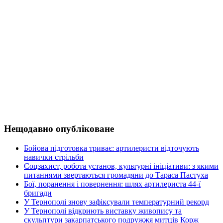
Нещодавно опубліковане
Бойова підготовка триває: артилеристи відточують
навички стрільби
Соцзахист, робота установ, культурні ініціативи: з якими
питаннями звертаються громадяни до Тараса Пастуха
Бої, поранення і повернення: шлях артилериста 44-ї
бригади
У Тернополі знову зафіксували температурний рекорд
У Тернополі відкриють виставку живопису та
скульптури закарпатського подружжя митців Корж