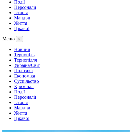
Події
Персоналії
Історія
Мандри
Життя
Цікаво!
Меню
×
Новини
Тернопіль
Тернопілля
Україна/Світ
Політика
Економіка
Суспільство
Кримінал
Події
Персоналії
Історія
Мандри
Життя
Цікаво!