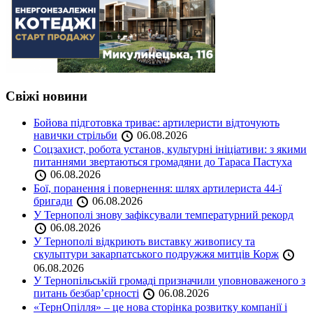
Свіжі новини
Бойова підготовка триває: артилеристи відточують
навички стрільби
06.08.2026
Соцзахист, робота установ, культурні ініціативи: з якими
питаннями звертаються громадяни до Тараса Пастуха
06.08.2026
Бої, поранення і повернення: шлях артилериста 44-ї
бригади
06.08.2026
У Тернополі знову зафіксували температурний рекорд
06.08.2026
У Тернополі відкриють виставку живопису та
скульптури закарпатського подружжя митців Корж
06.08.2026
У Тернопільській громаді призначили уповноваженого з
питань безбар’єрності
06.08.2026
«ТернОпілля» – це нова сторінка розвитку компанії і