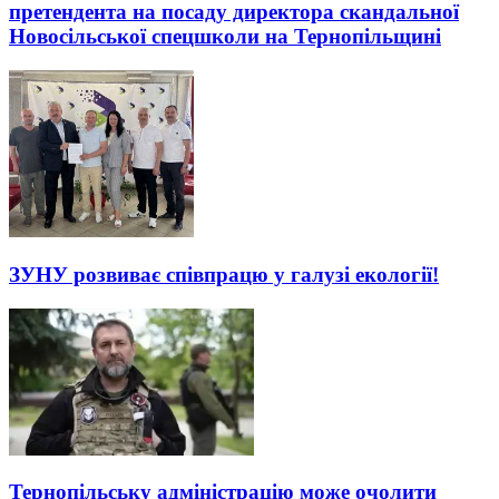
претендента на посаду директора скандальної
Новосільської спецшколи на Тернопільщині
ЗУНУ розвиває співпрацю у галузі екології!
Тернопільську адміністрацію може очолити