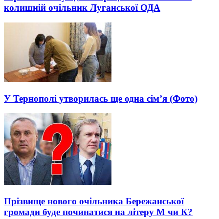
колишній очільник Луганської ОДА
У Тернополі утворилась ще одна сім’я (Фото)
Прізвище нового очільника Бережанської
громади буде починатися на літеру М чи К?