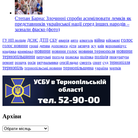
Степан Барна: Злочинні спроби асимілювати лемків як
представників української нації серед інших народів –
зазнали фіаско (фото)
голос
війна
ДТП
ГУ НП поліція
ДСНС
СБУ
аварія
авто
алкоголь
військові
голос новини
зсу
гроші
дитина
допомога
діти
загинув
київ
коронавірус
новини
новини тернополя
новини
новини голос
кримінал
крадіжка
тернопільщини
поліція
патрульні
погода
пожежа
політика
прокуратура
тернопілля
суд
ремонт
розшук
росія
рятувальники
сергій надал
смерть
спорт
тернопіль
тернопільщина
україна
тернопільські новини
чортків
Архіви
Архіви