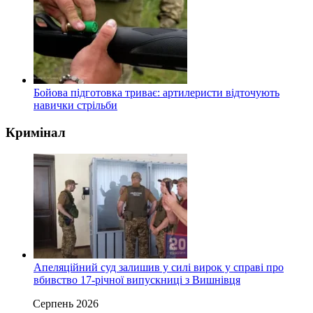
Бойова підготовка триває: артилеристи відточують
навички стрільби
Кримінал
Апеляційний суд залишив у силі вирок у справі про
вбивство 17-річної випускниці з Вишнівця
Серпень 2026