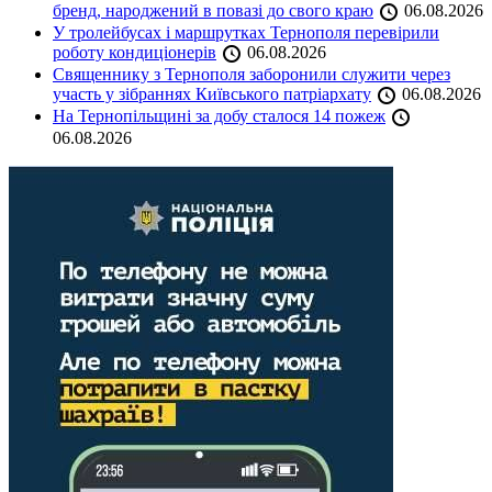
бренд, народжений в повазі до свого краю
06.08.2026
У тролейбусах і маршрутках Тернополя перевірили
роботу кондиціонерів
06.08.2026
Священнику з Тернополя заборонили служити через
участь у зібраннях Київського патріархату
06.08.2026
На Тернопільщині за добу сталося 14 пожеж
06.08.2026