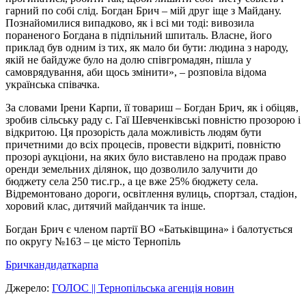
гарний по собі слід. Богдан Брич – мій друг іще з Майдану.
Познайомилися випадково, як і всі ми тоді: вивозила
пораненого Богдана в підпільний шпиталь. Власне, його
приклад був одним із тих, як мало би бути: людина з народу,
якій не байдуже було на долю співгромадян, пішла у
самоврядування, аби щось змінити», – розповіла відома
українська співачка.
За словами Ірени Карпи, її товариш – Богдан Брич, як і обіцяв,
зробив сільську раду с. Гаї Шевченківські повністю прозорою і
відкритою. Ця прозорість дала можливість людям бути
причетними до всіх процесів, провести відкриті, повністю
прозорі аукціони, на яких було виставлено на продаж право
оренди земельних ділянок, що дозволило залучити до
бюджету села 250 тис.гр., а це вже 25% бюджету села.
Відремонтовано дороги, освітлення вулиць, спортзал, стадіон,
хоровий клас, дитячий майданчик та інше.
Богдан Брич є членом партії ВО «Батьківщина» і балотується
по округу №163 – це місто Тернопіль
Брич
кандидат
карпа
Джерело:
ГОЛОС || Тернопільська агенція новин