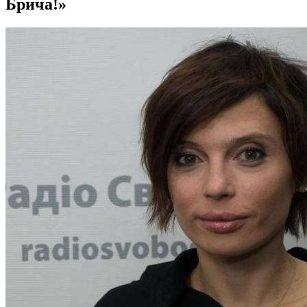
Брича!»