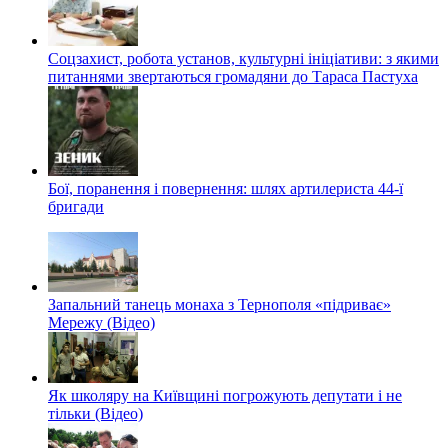
Соцзахист, робота установ, культурні ініціативи: з якими
питаннями звертаються громадяни до Тараса Пастуха
Бої, поранення і повернення: шлях артилериста 44-ї
бригади
Запальний танець монаха з Тернополя «підриває»
Мережу (Відео)
Як школяру на Київщині погрожують депутати і не
тільки (Відео)