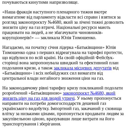
почуваються кинутими напризволяще.
«Наша фракція наступного пленарного тижня вкотре
вимагатиме від парламенту відкласти всі справи і взятися за
розгляд законопроєкту №4680, який за лічені тижні дозволить
знизити ціну на газ втричі. Національні ресурси мають
працювати на людей, а не збагачувати чиновників-
корупціонерів!» — закликала Юлія Тимошенко.
Нагадаємо, на початку січня лідерка «Батьківщини» Юлія
Тимошенко одна з перших відреагувала на тарифні протести,
що відбулися по всій країні. На своїй офіційній Фейсбук-
сторінці вона запропонувала швидкий та ефективний план
подолання кризи, а також
закликала місцевих депутатів
від
«Батьківщини» і всіх небайдужих сил вимагати від
центральної влади негайного зниження ціни на газ.
На законодавчому рівні тарифну кризу покликаний подолати
розроблений «Батьківщиною»
законопроєкт №4680, який
знизить ціну на газ для людей утричі
. У ньому пропонується
направити на потреби домогосподарств дешевий газ
українського видобутку. Імпортний газ, закачаний у сховища
влітку за низькими цінами, пропонується продавати людям за
закупівельною ціною, врахувавши лише витрати на його
транспортування і зберігання.