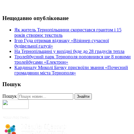
Нещодавно опубліковане
Як житель Тернопільщини скористався грантом і 15
років створює текстиль
Ігор Гуда отримав відзнаку «Візіонер сучасної
будівельної галузі»
На Тернопільщині у вихідні буде до 28 градусів тепла
Тролейбусний парк Тернополя поповнився ще 8 новими
тролейбусами «Електрон»
Кардиналу Миколі Бичку присвоїли звання «Почесний
громадянин міста Тернополя»
Пошук
Пошук
Знайти