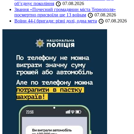
об’єднує покоління
07.08.2026
Звання «Почесний громадянин міста Тернополя»
посмертно присвоїли ще 13 воїнам
07.08.2026
Воїни 44-ї бригади: різні долі, одна мета
07.08.2026