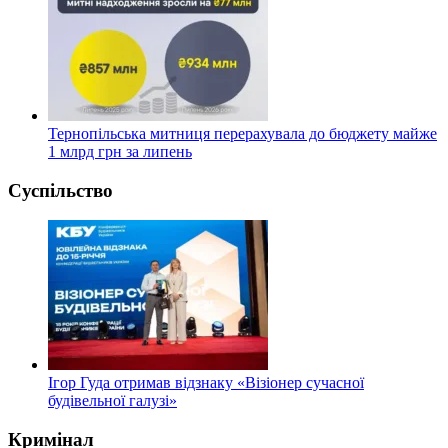
Тернопільська митниця перерахувала до бюджету майже
1 млрд грн за липень
Суспільство
Ігор Гуда отримав відзнаку «Візіонер сучасної
будівельної галузі»
Кримінал