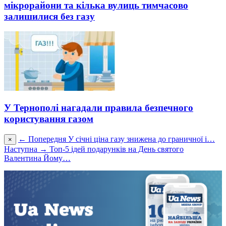
мікрорайони та кілька вулиць тимчасово
залишилися без газу
У Тернополі нагадали правила безпечного
користування газом
← Попередня
У січні ціна газу знижена до граничної і…
×
Наступна →
Топ-5 ідей подарунків на День святого
Валентина Йому…