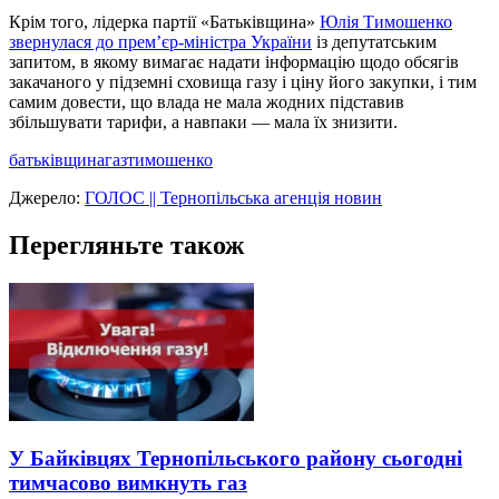
Крім того, лідерка партії «Батьківщина»
Юлія Тимошенко
звернулася до прем’єр-міністра України
із депутатським
запитом, в якому вимагає надати інформацію щодо обсягів
закачаного у підземні сховища газу і ціну його закупки, і тим
самим довести, що влада не мала жодних підставив
збільшувати тарифи, а навпаки — мала їх знизити.
батьківщина
газ
тимошенко
Джерело:
ГОЛОС || Тернопільська агенція новин
Перегляньте також
У Байківцях Тернопільського району сьогодні
тимчасово вимкнуть газ