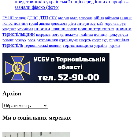
представників української нації серед інших народів –
зазнали фіаско (фото)
голос
війна
ДТП
ГУ НП поліція
ДСНС
СБУ
аварія
авто
алкоголь
військові
голос новини
зсу
гроші
дитина
допомога
діти
загинув
київ
коронавірус
новини
новини тернополя
новини
новини голос
кримінал
крадіжка
тернопільщини
поліція
патрульні
погода
пожежа
політика
прокуратура
тернопілля
суд
ремонт
розшук
росія
рятувальники
сергій надал
смерть
спорт
тернопіль
тернопільщина
україна
тернопільські новини
чортків
Архіви
Архіви
Ми в соціальних мережах