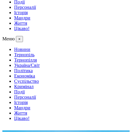
Події
Персоналії
Історія
Мандри
Життя
Цікаво!
Меню
×
Новини
Тернопіль
Тернопілля
Україна/Світ
Політика
Економіка
Суспільство
Кримінал
Події
Персоналії
Історія
Мандри
Життя
Цікаво!