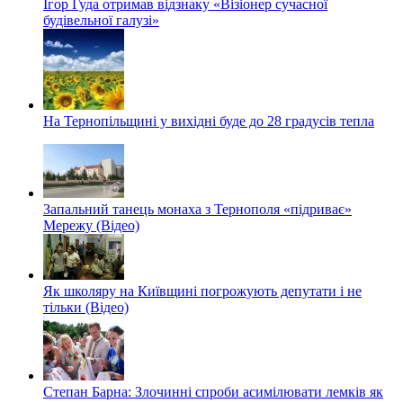
Ігор Гуда отримав відзнаку «Візіонер сучасної
будівельної галузі»
На Тернопільщині у вихідні буде до 28 градусів тепла
Запальний танець монаха з Тернополя «підриває»
Мережу (Відео)
Як школяру на Київщині погрожують депутати і не
тільки (Відео)
Степан Барна: Злочинні спроби асимілювати лемків як