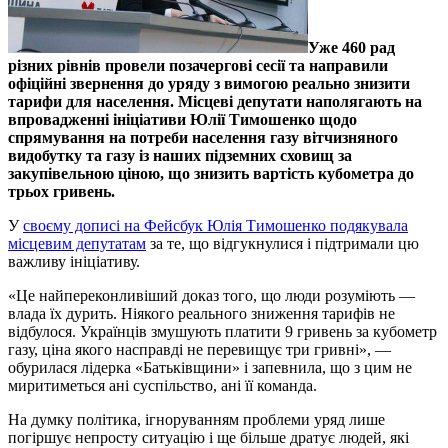
Уже 460 рад
різних рівнів провели позачергові сесії та направили
офіційні звернення до уряду з вимогою реально знизити
тарифи для населення. Місцеві депутати наполягають на
впровадженні ініціативи Юлії Тимошенко щодо
спрямування на потреби населення газу вітчизняного
видобутку та газу із наших підземних сховищ за
закупівельною ціною, що знизить вартість кубометра до
трьох гривень.
У
своєму дописі на Фейсбук Юлія Тимошенко подякувала
місцевим депутатам
за те, що відгукнулися і підтримали цю
важливу ініціативу.
«Це найпереконливіший доказ того, що люди розуміють —
влада їх дурить. Ніякого реального зниження тарифів не
відбулося. Українців змушують платити 9 гривень за кубометр
газу, ціна якого насправді не перевищує три гривні», —
обурилася лідерка «Батьківщини» і запевнила, що з цим не
миритиметься ані суспільство, ані її команда.
На думку політика, ігноруванням проблеми уряд лише
погіршує непросту ситуацію і ще більше дратує людей, які