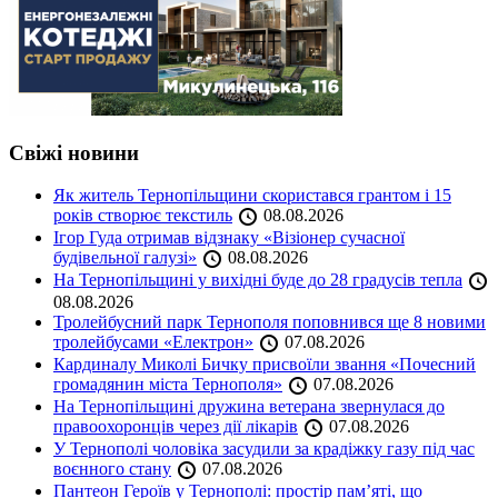
Свіжі новини
Як житель Тернопільщини скористався грантом і 15
років створює текстиль
08.08.2026
Ігор Гуда отримав відзнаку «Візіонер сучасної
будівельної галузі»
08.08.2026
На Тернопільщині у вихідні буде до 28 градусів тепла
08.08.2026
Тролейбусний парк Тернополя поповнився ще 8 новими
тролейбусами «Електрон»
07.08.2026
Кардиналу Миколі Бичку присвоїли звання «Почесний
громадянин міста Тернополя»
07.08.2026
На Тернопільщині дружина ветерана звернулася до
правоохоронців через дії лікарів
07.08.2026
У Тернополі чоловіка засудили за крадіжку газу під час
воєнного стану
07.08.2026
Пантеон Героїв у Тернополі: простір пам’яті, що