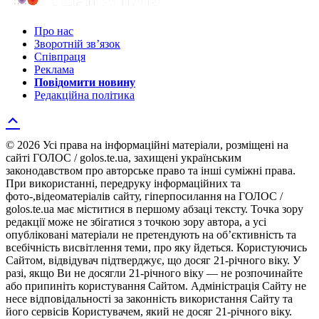
Про нас
Зворотній зв’язок
Співпраця
Реклама
Повідомити новину
Редакційна політика
© 2026 Усі права на інформаційні матеріали, розміщені на
сайті ГОЛОС / golos.te.ua, захищені українським
законодавством про авторське право та інші суміжні права.
При використанні, передруку інформаційних та
фото-,відеоматеріалів сайту, гіперпосилання на ГОЛОС /
golos.te.ua має міститися в першому абзаці тексту. Точка зору
редакції може не збігатися з точкою зору автора, а усі
опубліковані матеріали не претендують на об’єктивність та
всебічність висвітлення теми, про яку йдеться. Користуючись
Сайтом, відвідувач підтверджує, що досяг 21-річного віку. У
разі, якщо Ви не досягли 21-річного віку — не розпочинайте
або припиніть користування Сайтом. Адміністрація Сайту не
несе відповідальності за законність використання Сайту та
його сервісів Користувачем, який не досяг 21-річного віку.