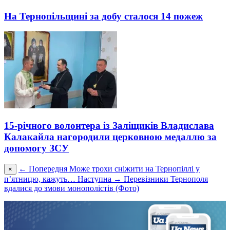
На Тернопільщині за добу сталося 14 пожеж
15-річного волонтера із Заліщиків Владислава
Калакайла нагородили церковною медаллю за
допомогу ЗСУ
← Попередня
Може трохи сніжити на Тернопіллі у
×
п’ятницю, кажуть…
Наступна →
Перевізники Тернополя
вдалися до змови монополістів (Фото)