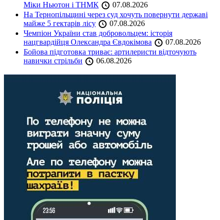
Міки Ньютон і ТНМК
07.08.2026
На Тернопільщині через суд хочуть повернути державі
майже 5 гектарів лісу
07.08.2026
Чемпіон України став добровольцем: історія
нацгвардійця Олександра Євдокімова
07.08.2026
Бойова підготовка триває: артилеристи відточують
навички стрільби
06.08.2026