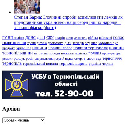
Степан Барна: Злочинні спроби асимілювати лемків як
представників української нації серед інших народів –
зазнали фіаско (фото)
голос
війна
ДТП
ГУ НП поліція
ДСНС
СБУ
аварія
авто
алкоголь
військові
голос новини
зсу
гроші
дитина
допомога
діти
загинув
київ
коронавірус
новини
новини тернополя
новини
новини голос
кримінал
крадіжка
тернопільщини
поліція
патрульні
погода
пожежа
політика
прокуратура
тернопілля
суд
ремонт
розшук
росія
рятувальники
сергій надал
смерть
спорт
тернопіль
тернопільщина
україна
тернопільські новини
чортків
Архіви
Архіви