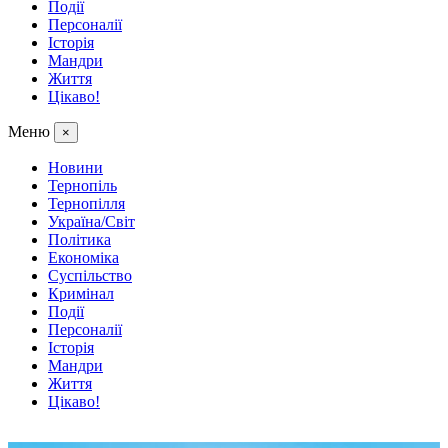
Події
Персоналії
Історія
Мандри
Життя
Цікаво!
Меню
×
Новини
Тернопіль
Тернопілля
Україна/Світ
Політика
Економіка
Суспільство
Кримінал
Події
Персоналії
Історія
Мандри
Життя
Цікаво!