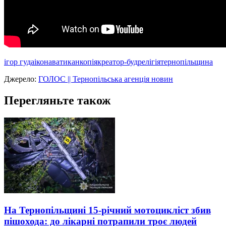
ігор гуда
ікона
ватикан
копія
креатор-буд
релігія
тернопільщина
Джерело:
ГОЛОС || Тернопільська агенція новин
Перегляньте також
На Тернопільщині 15-річний мотоцикліст збив
пішохода: до лікарні потрапили троє людей