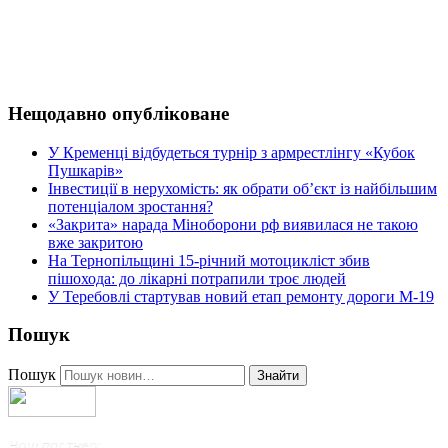
Нещодавно опубліковане
У Кременці відбудеться турнір з армрестлінгу «Кубок
Пушкарів»
Інвестиції в нерухомість: як обрати об’єкт із найбільшим
потенціалом зростання?
«Закрита» нарада Міноборони рф виявилася не такою
вже закритою
На Тернопільщині 15-річний мотоцикліст збив
пішохода: до лікарні потрапили троє людей
У Теребовлі стартував новий етап ремонту дороги М-19
Пошук
Пошук
Знайти