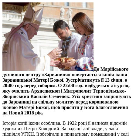
До Марійського
духовного центру «Зарваниця» повертається копія ікони
Зарваницької Матері Божої. Зустрічатимуть її 13 січня, о
20:00 год. перед собором. О 22:00 год. відбудеться літургія,
яку очолить Архиєпископ і Митрополит Тернопільсько-
Зборівський Василій Семенюк. Усіх християн запрошують
до Зарваниці на спільну молитву перед коронованою
іконою Матері Божої, щоб просити у Бога благословення
на Новий 2018 рік.
Історія копії ікони особлива. В 1922 році її написав відомий
художник Петро Холодний. За радянської влади, у часи
підпілля УГКЦ, її зберігали в приватному помешканні у селі