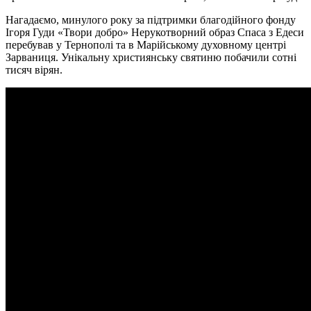
Нагадаємо, минулого року за підтримки благодійного фонду
Ігоря Гуди «Твори добро» Нерукотворний образ Спаса з Едеси
перебував у Тернополі та в Марійському духовному центрі
Зарваниця. Унікальну християнську святиню побачили сотні
тисяч вірян.