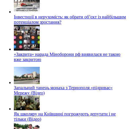
Інвестиції в нерухомість: як обрати об’єкт із найбільшим
потенціалом зростання?
«Закрита» нарада Міноборони рф виявилася не такою
вже закритою
Запальний танець монаха з Тернополя «підриває»
Мережу (Відео)
Як школяру на Київщині погрожують депутати і не
тільки (Відео)