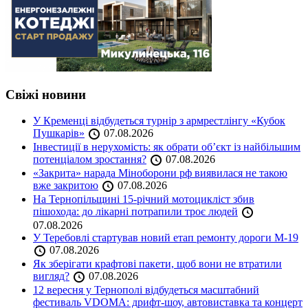
Свіжі новини
У Кременці відбудеться турнір з армрестлінгу «Кубок
Пушкарів»
07.08.2026
Інвестиції в нерухомість: як обрати об’єкт із найбільшим
потенціалом зростання?
07.08.2026
«Закрита» нарада Міноборони рф виявилася не такою
вже закритою
07.08.2026
На Тернопільщині 15-річний мотоцикліст збив
пішохода: до лікарні потрапили троє людей
07.08.2026
У Теребовлі стартував новий етап ремонту дороги М-19
07.08.2026
Як зберігати крафтові пакети, щоб вони не втратили
вигляд?
07.08.2026
12 вересня у Тернополі відбудеться масштабний
фестиваль VDOMA: дрифт-шоу, автовиставка та концерт