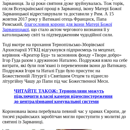
Зарваниця. За ці роки святиня дуже зруйнувалась. Тож торік,
після Всеукраїнської прощі в Зарваниці, ікону Матері Божої
Зарваницької відреставрували та доставили у Рим. А 15
жовтня 2017 року у Ватикані отець Франциск, Папа
Римський,
благословив корони для ікони Матері Божої
Зарваницької
, що стало актом чергового визнання її у
католицькому світі та підтвердженням чудодійної сили.
Тоді вкотре на прохання Тернопільсько-Зборівської
Архиєпархії УГКЦ відгукнувся підприємець та меценат,
керівник «Креатор Буд» та засновник фонду «Твори добро»
Ігор Гуда разом з дружиною Наталею. Подружжя взяло на себе
витрати, які були пов’язані із перевезенням ікони до Ватикану.
Подружжя Ігоря та Наталі Гуди було присутнє на
Божественній Літургії з Святішим Отцем та піднесло
літургійну Чашу до Папи під час Божественної Меси.
ЧИТАЙТЕ ТАКОЖ: Тернополяни можуть
підключити власні камери відеоспостереження
до централізованої комунальної системи
Коронована ікона перебувала певний час у храмах Європи, де
тисячі українських заробітчан могли приступити у молитві до
святині із Зарваниці.