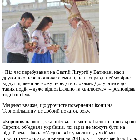
«Під час перебування на Святій Літургії у Ватикані нас з
дружиною переповнювали емоції, це насправді неймовірне
відчуття, яке я не можу передати словами. Долучатись до
таких подій – дуже відповідально та хвилююче», – розповідав
тоді Ігор Гуда.
Меценат вважає, що урочисте повернення ікони на
Тернопільщину, це добрий початок року.
«Коронована ікона, яка побувала в містах Італії та інших країн
Європи, об’єднала українців, які зараз не можуть бути на
рідній землі. Ікона об’єднає всіх у молитві, у якій ми
проситимемо благословення на 2018 рік», – зазначає Ігор Гуда.