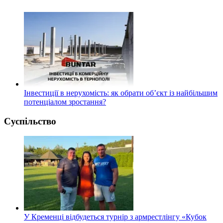
Інвестиції в нерухомість: як обрати об’єкт із найбільшим
потенціалом зростання?
Суспільство
У Кременці відбудеться турнір з армрестлінгу «Кубок