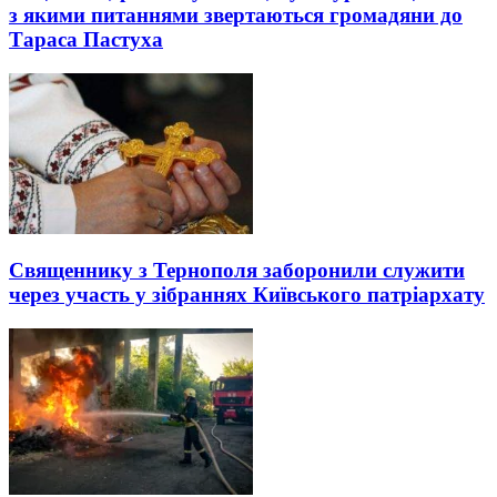
з якими питаннями звертаються громадяни до
Тараса Пастуха
Священнику з Тернополя заборонили служити
через участь у зібраннях Київського патріархату