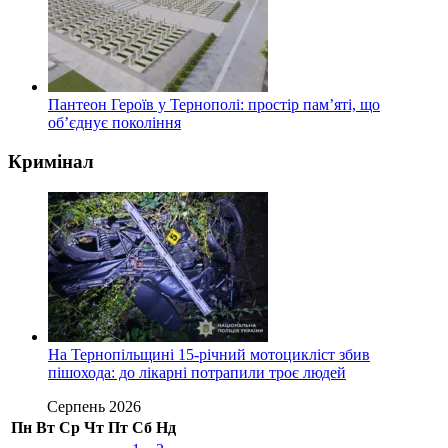
Пантеон Героїв у Тернополі: простір пам’яті, що
об’єднує покоління
Кримінал
На Тернопільщині 15-річний мотоцикліст збив
пішохода: до лікарні потрапили троє людей
Серпень 2026
Пн
Вт
Ср
Чт
Пт
Сб
Нд