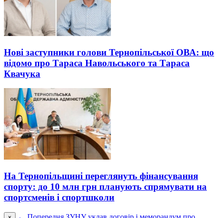
Нові заступники голови Тернопільської ОВА: що
відомо про Тараса Навольського та Тараса
Квачука
На Тернопільщині переглянуть фінансування
спорту: до 10 млн грн планують спрямувати на
спортсменів і спортшколи
← Попередня
ЗУНУ уклав договір і меморандум про
×