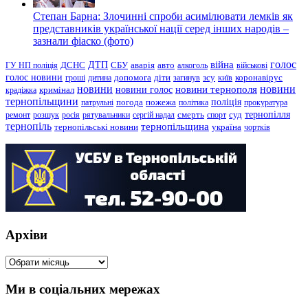
Степан Барна: Злочинні спроби асимілювати лемків як
представників української нації серед інших народів –
зазнали фіаско (фото)
голос
війна
ДТП
ГУ НП поліція
ДСНС
СБУ
аварія
авто
алкоголь
військові
голос новини
зсу
гроші
дитина
допомога
діти
загинув
київ
коронавірус
новини
новини тернополя
новини
новини голос
кримінал
крадіжка
тернопільщини
поліція
патрульні
погода
пожежа
політика
прокуратура
тернопілля
суд
ремонт
розшук
росія
рятувальники
сергій надал
смерть
спорт
тернопіль
тернопільщина
україна
тернопільські новини
чортків
Архіви
Архіви
Ми в соціальних мережах