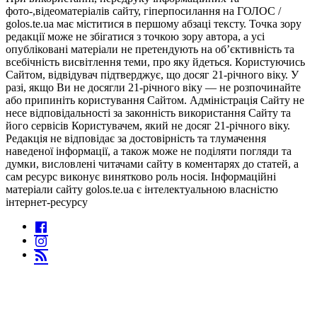
фото-,відеоматеріалів сайту, гіперпосилання на ГОЛОС /
golos.te.ua має міститися в першому абзаці тексту. Точка зору
редакції може не збігатися з точкою зору автора, а усі
опубліковані матеріали не претендують на об’єктивність та
всебічність висвітлення теми, про яку йдеться. Користуючись
Сайтом, відвідувач підтверджує, що досяг 21-річного віку. У
разі, якщо Ви не досягли 21-річного віку — не розпочинайте
або припиніть користування Сайтом. Адміністрація Сайту не
несе відповідальності за законність використання Сайту та
його сервісів Користувачем, який не досяг 21-річного віку.
Редакція не відповідає за достовірність та тлумачення
наведеної інформації, а також може не поділяти погляди та
думки, висловлені читачами сайту в коментарях до статей, а
сам ресурс виконує винятково роль носія. Інформаційні
матеріали сайту golos.te.ua є інтелектуальною власністю
інтернет-ресурсу