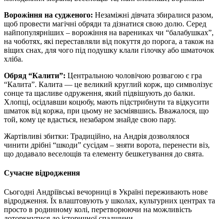
Ворожіння на судженого:
Незаміжні дівчата збиралися разом,
щоб провести магічні обряди та дізнатися свою долю. Серед
найпопулярніших – ворожіння на варениках чи “балабушках”,
на чоботях, які переставляли від покуття до порога, а також на
віщих снах, для чого під подушку клали гілочку або шматочок
хліба.
Обряд “Калити”:
Центральною чоловічою розвагою є гра
“Калита”. Калита — це великий круглий корж, що символізує
сонце та щасливе одруження, який підвішують до балки.
Хлопці, осідлавши коцюбу, мають підстрибнути та відкусити
шматок від коржа, при цьому не засміявшись. Вважалося, що
той, кому це вдасться, незабаром знайде свою пару.
Жартівливі збитки: Традиційно, на Андрія дозволялося
чинити дрібні “шкоди” сусідам – зняти ворота, перенести віз,
що додавало веселощів та елементу бешкетування до свята.
Сучасне відродження
Сьогодні Андріївські вечорниці в Україні переживають нове
відродження. Їх влаштовують у школах, культурних центрах та
просто в родинному колі, перетворюючи на можливість
доторкнутися до історичної спадщини.