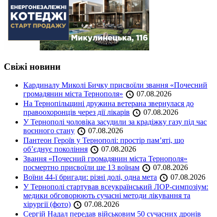
Свіжі новини
Кардиналу Миколі Бичку присвоїли звання «Почесний
громадянин міста Тернополя»
07.08.2026
На Тернопільщині дружина ветерана звернулася до
правоохоронців через дії лікарів
07.08.2026
У Тернополі чоловіка засудили за крадіжку газу під час
воєнного стану
07.08.2026
Пантеон Героїв у Тернополі: простір пам’яті, що
об’єднує покоління
07.08.2026
Звання «Почесний громадянин міста Тернополя»
посмертно присвоїли ще 13 воїнам
07.08.2026
Воїни 44-ї бригади: різні долі, одна мета
07.08.2026
У Тернополі стартував всеукраїнський ЛОР-симпозіум:
медики обговорюють сучасні методи лікування та
хірургії (фото)
07.08.2026
Сергій Надал передав військовим 50 сучасних дронів