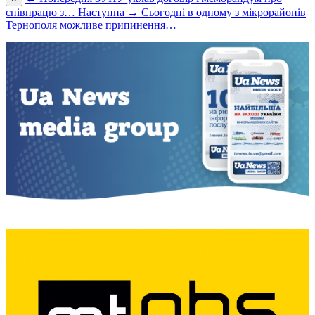
співпрацю з…
Наступна →
Сьогодні в одному з мікрорайонів
Тернополя можливе припинення…