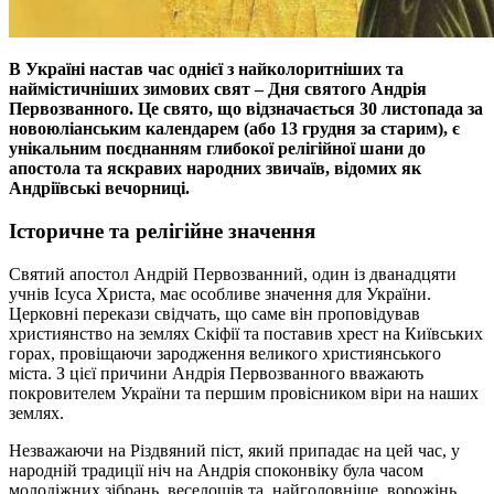
В Україні настав час однієї з найколоритніших та
наймістичніших зимових свят – Дня святого Андрія
Первозванного. Це свято, що відзначається 30 листопада за
новоюліанським календарем (або 13 грудня за старим), є
унікальним поєднанням глибокої релігійної шани до
апостола та яскравих народних звичаїв, відомих як
Андріївські вечорниці.
Історичне та релігійне значення
Святий апостол Андрій Первозванний, один із дванадцяти
учнів Ісуса Христа, має особливе значення для України.
Церковні перекази свідчать, що саме він проповідував
християнство на землях Скіфії та поставив хрест на Київських
горах, провіщаючи зародження великого християнського
міста. З цієї причини Андрія Первозванного вважають
покровителем України та першим провісником віри на наших
землях.
Незважаючи на Різдвяний піст, який припадає на цей час, у
народній традиції ніч на Андрія споконвіку була часом
молодіжних зібрань, веселощів та, найголовніше, ворожінь.