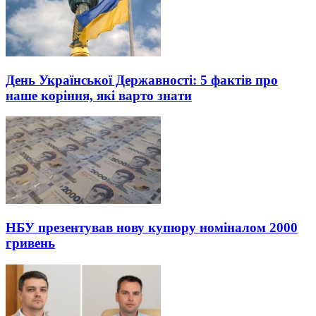
День Української Державності: 5 фактів про
наше коріння, які варто знати
НБУ презентував нову купюру номіналом 2000
гривень