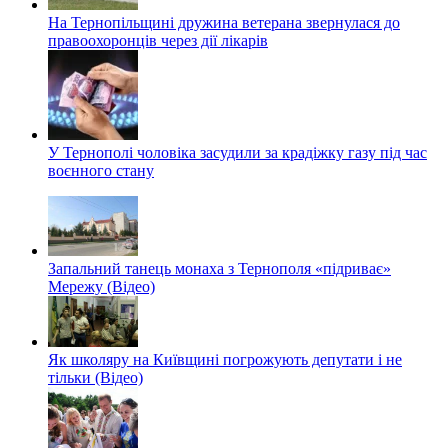
На Тернопільщині дружина ветерана звернулася до
правоохоронців через дії лікарів
У Тернополі чоловіка засудили за крадіжку газу під час
воєнного стану
Запальний танець монаха з Тернополя «підриває»
Мережу (Відео)
Як школяру на Київщині погрожують депутати і не
тільки (Відео)