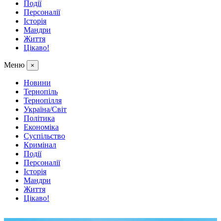
Події
Персоналії
Історія
Мандри
Життя
Цікаво!
Меню
×
Новини
Тернопіль
Тернопілля
Україна/Світ
Політика
Економіка
Суспільство
Кримінал
Події
Персоналії
Історія
Мандри
Життя
Цікаво!