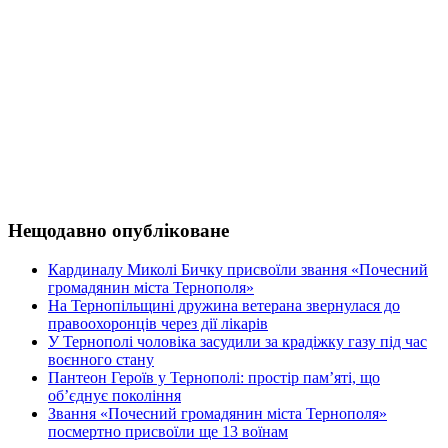
Нещодавно опубліковане
Кардиналу Миколі Бичку присвоїли звання «Почесний
громадянин міста Тернополя»
На Тернопільщині дружина ветерана звернулася до
правоохоронців через дії лікарів
У Тернополі чоловіка засудили за крадіжку газу під час
воєнного стану
Пантеон Героїв у Тернополі: простір пам’яті, що
об’єднує покоління
Звання «Почесний громадянин міста Тернополя»
посмертно присвоїли ще 13 воїнам