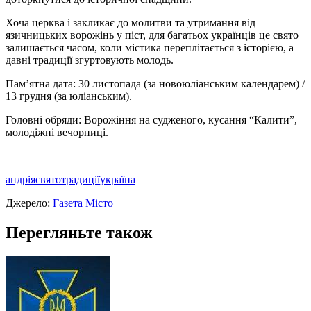
Хоча церква і закликає до молитви та утримання від
язичницьких ворожінь у піст, для багатьох українців це свято
залишається часом, коли містика переплітається з історією, а
давні традиції згуртовують молодь.
Пам’ятна дата: 30 листопада (за новоюліанським календарем) /
13 грудня (за юліанським).
Головні обряди: Ворожіння на судженого, кусання “Калити”,
молодіжні вечорниці.
андрія
свято
традиції
україна
Джерело:
Газета Місто
Перегляньте також