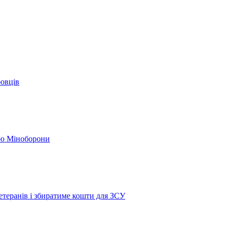
бовців
кою Міноборони
етеранів і збиратиме кошти для ЗСУ