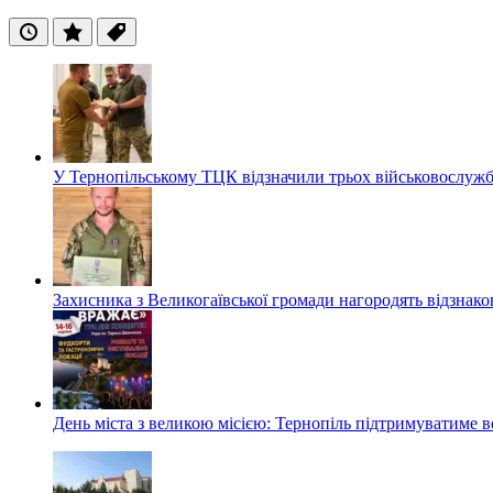
Останні
Популярні
Теги
У Тернопільському ТЦК відзначили трьох військовослуж
Захисника з Великогаївської громади нагородять відзна
День міста з великою місією: Тернопіль підтримуватиме в