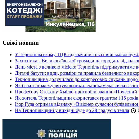
Свіжі новини
У Тернопільському ТЦК відзначили трьох військовослуж
Захисника з Великогаївської громади нагородять відзна
День міста з великою місією: Тернопіль підтримуватиме в
Дитячі батути: види, розміри та правила безпечного вико
Тернопільщина долучилася до конгресових слухань щодо 
Як бачать пожежу рятувальники: екшнкамера зняла гасін
Професору Стефану Хмілю присвоїли звання «Почесний 
Як житель Тернопільщини скористався грантом і 15 років
Ігор Гуда отримав відзнаку «Візіонер сучасної будівельної
На Тернопільщині у вихідні буде до 28 градусів тепла
0