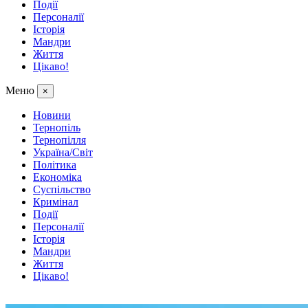
Події
Персоналії
Історія
Мандри
Життя
Цікаво!
Меню
×
Новини
Тернопіль
Тернопілля
Україна/Світ
Політика
Економіка
Суспільство
Кримінал
Події
Персоналії
Історія
Мандри
Життя
Цікаво!