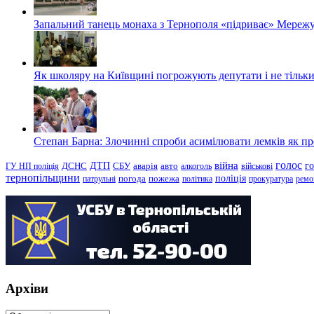
Запальний танець монаха з Тернополя «підриває» Мережу
Як школяру на Київщині погрожують депутати і не тільки
Степан Барна: Злочинні спроби асимілювати лемків як пред
голос
війна
г
ДТП
ГУ НП поліція
ДСНС
СБУ
аварія
авто
алкоголь
військові
тернопільщини
поліція
патрульні
погода
пожежа
політика
прокуратура
ремо
Архіви