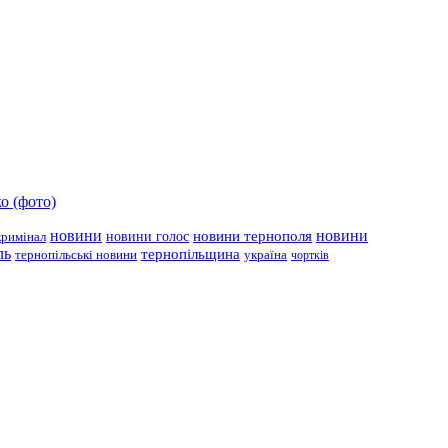
о (фото)
новини
новини тернополя
новини
новини голос
кримінал
ль
тернопільщина
україна
тернопільські новини
чортків