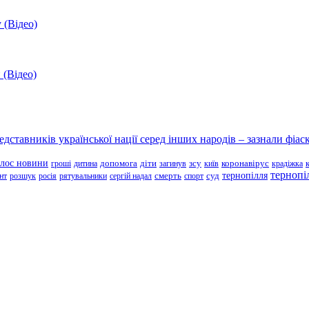
 (Відео)
 (Відео)
ставників української нації серед інших народів – зазнали фіаск
олос новини
зсу
гроші
дитина
допомога
діти
загинув
київ
коронавірус
крадіжка
тернопі
тернопілля
суд
нт
розшук
росія
рятувальники
сергій надал
смерть
спорт