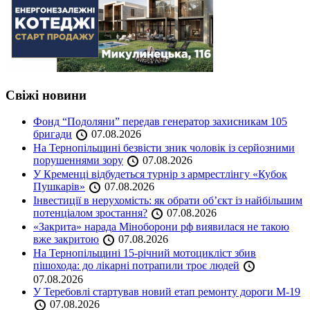
Свіжі новини
Фонд “Подоляни” передав генератор захисникам 105
бригади
07.08.2026
На Тернопільщині безвісти зник чоловік із серйозними
порушеннями зору
07.08.2026
У Кременці відбудеться турнір з армрестлінгу «Кубок
Пушкарів»
07.08.2026
Інвестиції в нерухомість: як обрати об’єкт із найбільшим
потенціалом зростання?
07.08.2026
«Закрита» нарада Міноборони рф виявилася не такою
вже закритою
07.08.2026
На Тернопільщині 15-річний мотоцикліст збив
пішохода: до лікарні потрапили троє людей
07.08.2026
У Теребовлі стартував новий етап ремонту дороги М-19
07.08.2026