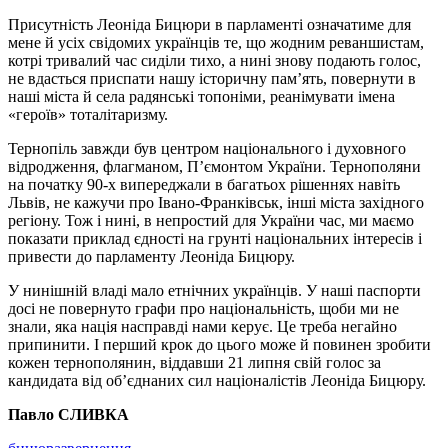
Присутність Леоніда Бицюри в парламенті означатиме для
мене й усіх свідомих українців те, що жодним реваншистам,
котрі тривалий час сиділи тихо, а нині знову подають голос,
не вдасться приспати нашу історичну пам’ять, повернути в
наші міста й села радянські топоніми, реанімувати імена
«героїв» тоталітаризму.
Тернопіль завжди був центром національного і духовного
відродження, флагманом, П’ємонтом України. Тернополяни
на початку 90-х випереджали в багатьох рішеннях навіть
Львів, не кажучи про Івано-Франківськ, інші міста західного
регіону. Тож і нині, в непростий для України час, ми маємо
показати приклад єдності на грунті національних інтересів і
привести до парламенту Леоніда Бицюру.
У нинішній владі мало етнічних українців. У наші паспорти
досі не повернуто графи про національність, щоби ми не
знали, яка нація насправді нами керує. Це треба негайно
припинити. І перший крок до цього може й повинен зробити
кожен тернополянин, віддавши 21 липня свій голос за
кандидата від об’єднаних сил націоналістів Леоніда Бицюру.
Павло СЛИВКА