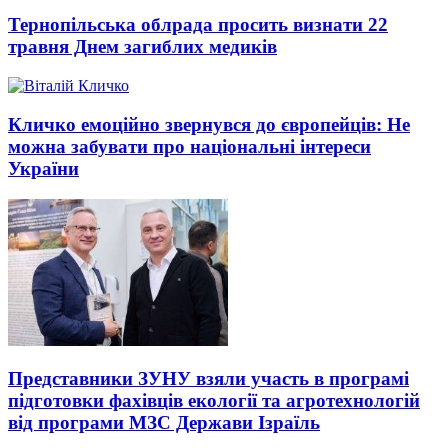
Тернопільська облрада просить визнати 22
травня Днем загиблих медиків
Кличко емоційно звернувся до європейців: Не
можна забувати про національні інтереси
України
Представники ЗУНУ взяли участь в програмі
підготовки фахівців екології та агротехнологій
від програми МЗС Держави Ізраїль