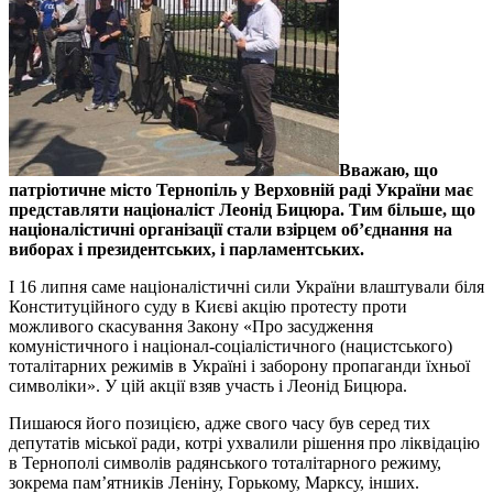
Вважаю, що
патріотичне місто Тернопіль у Верховній раді України має
представляти націоналіст Леонід Бицюра. Тим більше, що
націоналістичні організації стали взірцем об’єднання на
виборах і президентських, і парламентських.
І 16 липня саме націоналістичні сили України влаштували біля
Конституційного суду в Києві акцію протесту проти
можливого скасування Закону «Про засудження
комуністичного і націонал-соціалістичного (нацистського)
тоталітарних режимів в Україні і заборону пропаганди їхньої
символіки». У цій акції взяв участь і Леонід Бицюра.
Пишаюся його позицією, адже свого часу був серед тих
депутатів міської ради, котрі ухвалили рішення про ліквідацію
в Тернополі символів радянського тоталітарного режиму,
зокрема пам’ятників Леніну, Горькому, Марксу, інших.