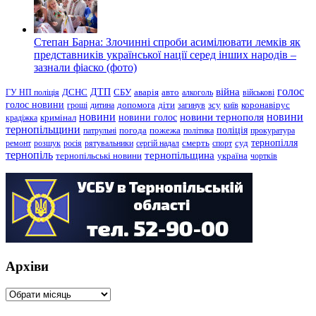
Степан Барна: Злочинні спроби асимілювати лемків як
представників української нації серед інших народів –
зазнали фіаско (фото)
голос
війна
ДТП
ГУ НП поліція
ДСНС
СБУ
аварія
авто
алкоголь
військові
голос новини
зсу
гроші
дитина
допомога
діти
загинув
київ
коронавірус
новини
новини тернополя
новини
новини голос
кримінал
крадіжка
тернопільщини
поліція
патрульні
погода
пожежа
політика
прокуратура
тернопілля
суд
ремонт
розшук
росія
рятувальники
сергій надал
смерть
спорт
тернопіль
тернопільщина
україна
тернопільські новини
чортків
Архіви
Архіви