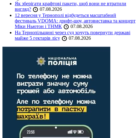
Як зберігати крафтові пакети, щоб вони не втратили
вигляд?
07.08.2026
12 вересня у Тернополі відбудеться масштабний
фестиваль VDOMA: дрифт-шоу, автовиставка та концерт
Міки Ньютон і ТНМК
07.08.2026
На Тернопільщині через суд хочуть повернути державі
майже 5 гектарів лісу
07.08.2026