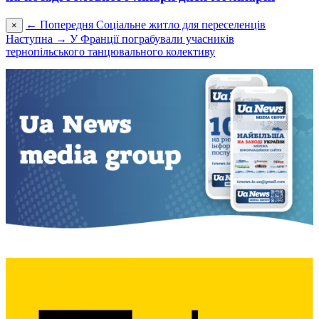
← Попередня
Соціальне житло для переселенців
×
Наступна →
У Франції пограбували учасників
тернопільського танцювального колективу