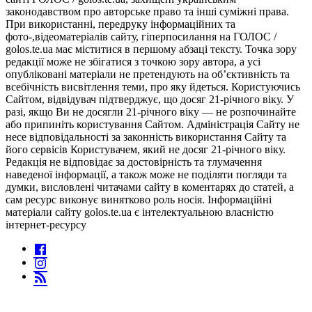
законодавством про авторське право та інші суміжні права.
При використанні, передруку інформаційних та
фото-,відеоматеріалів сайту, гіперпосилання на ГОЛОС /
golos.te.ua має міститися в першому абзаці тексту. Точка зору
редакції може не збігатися з точкою зору автора, а усі
опубліковані матеріали не претендують на об’єктивність та
всебічність висвітлення теми, про яку йдеться. Користуючись
Сайтом, відвідувач підтверджує, що досяг 21-річного віку. У
разі, якщо Ви не досягли 21-річного віку — не розпочинайте
або припиніть користування Сайтом. Адміністрація Сайту не
несе відповідальності за законність використання Сайту та
його сервісів Користувачем, який не досяг 21-річного віку.
Редакція не відповідає за достовірність та тлумачення
наведеної інформації, а також може не поділяти погляди та
думки, висловлені читачами сайту в коментарях до статей, а
сам ресурс виконує винятково роль носія. Інформаційні
матеріали сайту golos.te.ua є інтелектуальною власністю
інтернет-ресурсу