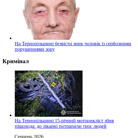
На Тернопільщині безвісти зник чоловік із серйозними
порушеннями зору
Кримінал
На Тернопільщині 15-річний мотоцикліст збив
пішохода: до лікарні потрапили троє людей
Серпень 2026