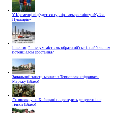
У Кременці відбудеться турнір з армрестлінгу «Кубок
Пушкарів»
Інвестиції в нерухомість: як обрати об’єкт із найбільшим
потенціалом зростання?
Запальний танець монаха з Тернополя «підриває»
Мережу (Відео)
Як школяру на Київщині погрожують депутати і не
тільки (Відео)