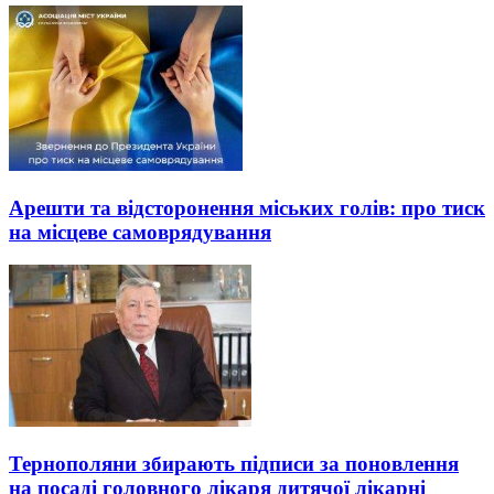
Арешти та відсторонення міських голів: про тиск
на місцеве самоврядування
Тернополяни збирають підписи за поновлення
на посаді головного лікаря дитячої лікарні