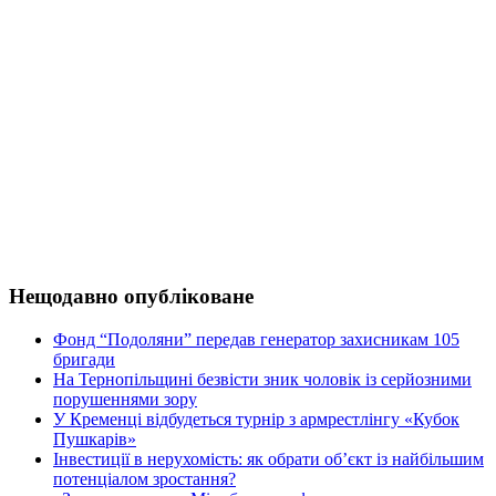
Нещодавно опубліковане
Фонд “Подоляни” передав генератор захисникам 105
бригади
На Тернопільщині безвісти зник чоловік із серйозними
порушеннями зору
У Кременці відбудеться турнір з армрестлінгу «Кубок
Пушкарів»
Інвестиції в нерухомість: як обрати об’єкт із найбільшим
потенціалом зростання?