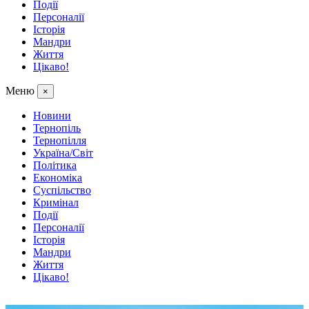
Події
Персоналії
Історія
Мандри
Життя
Цікаво!
Меню
×
Новини
Тернопіль
Тернопілля
Україна/Світ
Політика
Економіка
Суспільство
Кримінал
Події
Персоналії
Історія
Мандри
Життя
Цікаво!