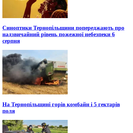
Синоптики Тернопільщини попереджають про
надзвичайний рівень пожежної небезпеки 6
серпня
На Тернопільщині горів комбайн і 5 гектарів
поля