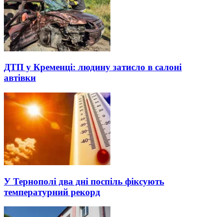
ДТП у Кременці: людину затисло в салоні
автівки
У Тернополі два дні поспіль фіксують
температурний рекорд