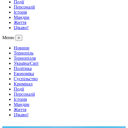
Події
Персоналії
Історія
Мандри
Життя
Цікаво!
Меню
×
Новини
Тернопіль
Тернопілля
Україна/Світ
Політика
Економіка
Суспільство
Кримінал
Події
Персоналії
Історія
Мандри
Життя
Цікаво!