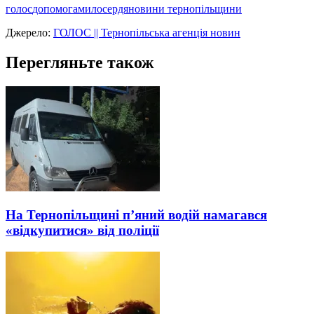
голос
допомога
милосердя
новини тернопільщини
Джерело:
ГОЛОС || Тернопільська агенція новин
Перегляньте також
На Тернопільщині п’яний водій намагався
«відкупитися» від поліції