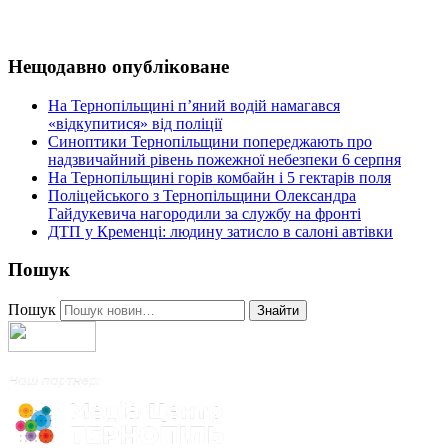
Нещодавно опубліковане
На Тернопільщині п’яний водій намагався
«відкупитися» від поліції
Синоптики Тернопільщини попереджають про
надзвичайний рівень пожежної небезпеки 6 серпня
На Тернопільщині горів комбайн і 5 гектарів поля
Поліцейського з Тернопільщини Олександра
Гайдукевича нагородили за службу на фронті
ДТП у Кременці: людину затисло в салоні автівки
Пошук
Пошук
Знайти