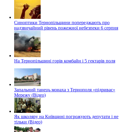
Синоптики Тернопільщини попереджають про
надзвичайний рівень пожежної небезпеки 6 серпня
На Тернопільщині горів комбайн і 5 гектарів поля
Запальний танець монаха з Тернополя «підриває»
Мережу (Відео)
Як школяру на Київщині погрожують депутати і не
тільки (Відео)