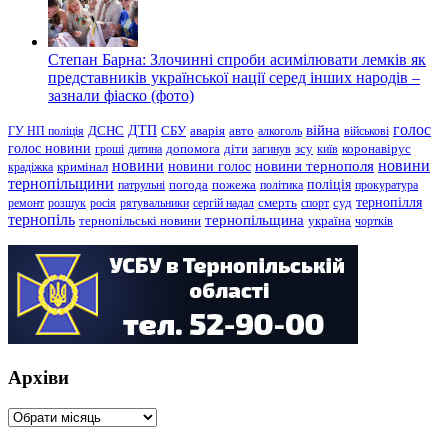
Степан Барна: Злочинні спроби асимілювати лемків як
представників української нації серед інших народів –
зазнали фіаско (фото)
голос
війна
ДТП
ГУ НП поліція
ДСНС
СБУ
аварія
авто
алкоголь
військові
голос новини
зсу
гроші
дитина
допомога
діти
загинув
київ
коронавірус
новини
новини тернополя
новини
новини голос
кримінал
крадіжка
тернопільщини
поліція
патрульні
погода
пожежа
політика
прокуратура
тернопілля
суд
ремонт
розшук
росія
рятувальники
сергій надал
смерть
спорт
тернопіль
тернопільщина
україна
тернопільські новини
чортків
Архіви
Архіви