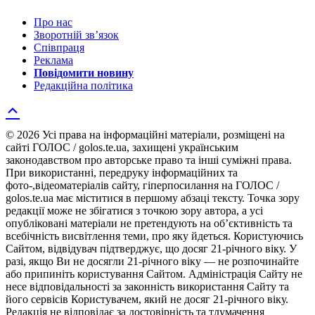
Про нас
Зворотній зв’язок
Співпраця
Реклама
Повідомити новину
Редакційна політика
© 2026 Усі права на інформаційні матеріали, розміщені на
сайті ГОЛОС / golos.te.ua, захищені українським
законодавством про авторське право та інші суміжні права.
При використанні, передруку інформаційних та
фото-,відеоматеріалів сайту, гіперпосилання на ГОЛОС /
golos.te.ua має міститися в першому абзаці тексту. Точка зору
редакції може не збігатися з точкою зору автора, а усі
опубліковані матеріали не претендують на об’єктивність та
всебічність висвітлення теми, про яку йдеться. Користуючись
Сайтом, відвідувач підтверджує, що досяг 21-річного віку. У
разі, якщо Ви не досягли 21-річного віку — не розпочинайте
або припиніть користування Сайтом. Адміністрація Сайту не
несе відповідальності за законність використання Сайту та
його сервісів Користувачем, який не досяг 21-річного віку.
Редакція не відповідає за достовірність та тлумачення