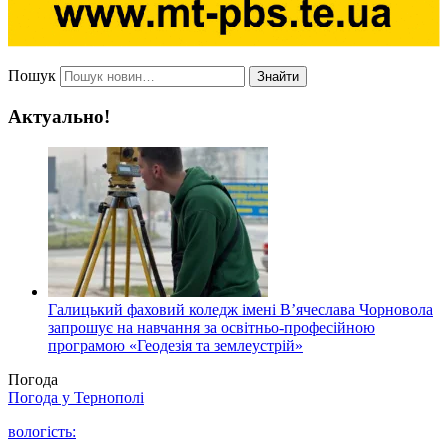
Пошук
Знайти
Актуально!
Галицький фаховий коледж імені В’ячеслава Чорновола
запрошує на навчання за освітньо-професійною
програмою «Геодезія та землеустрій»
Погода
Погода у
Тернополі
вологість: