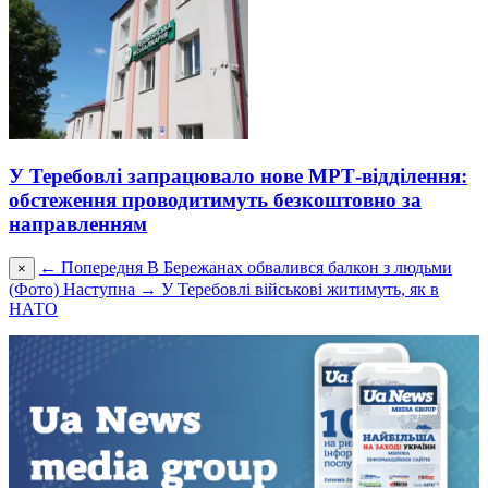
У Теребовлі запрацювало нове МРТ-відділення:
обстеження проводитимуть безкоштовно за
направленням
← Попередня
В Бережанах обвалився балкон з людьми
×
(Фото)
Наступна →
У Теребовлі військові житимуть, як в
НАТО