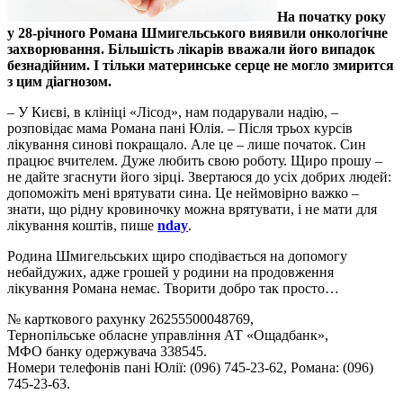
На початку року
у 28-річного Романа Шмигельського виявили онкологічне
захворювання. Більшість лікарів вважали його випадок
безнадійним. І тільки материнське серце не могло змирится
з цим діагнозом.
– У Києві, в клініці «Лісод», нам подарували надію, –
розповідає мама Романа пані Юлія. – Після трьох курсів
лікування синові покращало. Але це – лише початок. Син
працює вчителем. Дуже любить свою роботу. Щиро прошу –
не дайте згаснути його зірці. Звертаюся до усіх добрих людей:
допоможіть мені врятувати сина. Це неймовірно важко –
знати, що рідну кровиночку можна врятувати, і не мати для
лікування коштів, пише
nday
.
Родина Шмигельських щиро сподівається на допомогу
небайдужих, адже грошей у родини на продовження
лікування Романа немає. Творити добро так просто…
№ карткового рахунку 26255500048769,
Тернопільське обласне управління АТ «Ощадбанк»,
МФО банку одержувача 338545.
Номери телефонів пані Юлії: (096) 745-23-62, Романа: (096)
745-23-63.