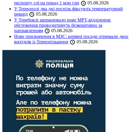
експорту сої на понад 1 млн грн
05.08.2026
У Тернополі два дні поспіль фіксують температурний
рекорд
05.08.2026
У Теребовлі запрацювало нове МРТ-відділення:
обстеження проводитимуть безкоштовно за
направленням
05.08.2026
Нове призначення в МЗС: керівні посади отримали двоє
вихідців із Тернопільщини
05.08.2026