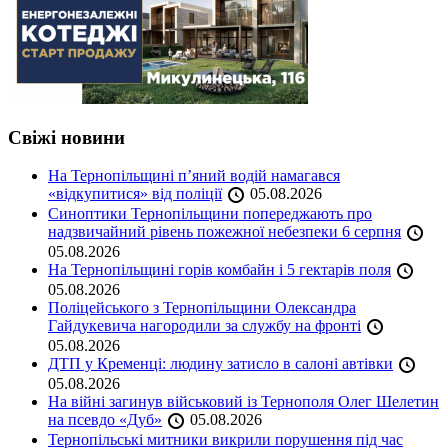
Свіжі новини
На Тернопільщині п’яний водій намагався
«відкупитися» від поліції
05.08.2026
Синоптики Тернопільщини попереджають про
надзвичайний рівень пожежної небезпеки 6 серпня
05.08.2026
На Тернопільщині горів комбайн і 5 гектарів поля
05.08.2026
Поліцейського з Тернопільщини Олександра
Гайдукевича нагородили за службу на фронті
05.08.2026
ДТП у Кременці: людину затисло в салоні автівки
05.08.2026
На війні загинув військовий із Тернополя Олег Шелетин
на псевдо «Дуб»
05.08.2026
Тернопільські митники викрили порушення під час