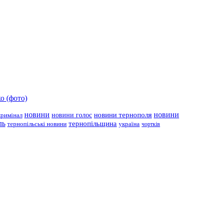
о (фото)
новини
новини тернополя
новини
новини голос
кримінал
ль
тернопільщина
україна
тернопільські новини
чортків