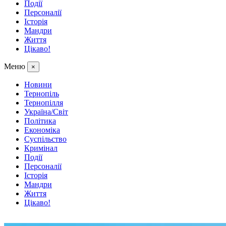
Події
Персоналії
Історія
Мандри
Життя
Цікаво!
Меню
×
Новини
Тернопіль
Тернопілля
Україна/Світ
Політика
Економіка
Суспільство
Кримінал
Події
Персоналії
Історія
Мандри
Життя
Цікаво!