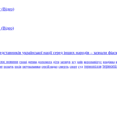
 (Відео)
 (Відео)
ставників української нації серед інших народів – зазнали фіаск
олос новини
зсу
гроші
дитина
допомога
діти
загинув
київ
коронавірус
крадіжка
тернопі
тернопілля
суд
нт
розшук
росія
рятувальники
сергій надал
смерть
спорт