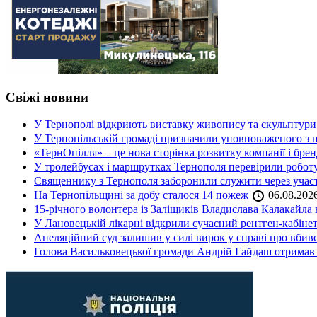
Свіжі новини
У Тернополі відкриють виставку живопису та скульптур
У Тернопільській громаді призначили уповноваженого з п
«ТернОпілля» – це нова сторінка розвитку компанії і бре
У тролейбусах і маршрутках Тернополя перевірили робот
Священнику з Тернополя заборонили служити через участь
На Тернопільщині за добу сталося 14 пожеж
06.08.202
15-річного волонтера із Заліщиків Владислава Калакайл
У Лановецькій лікарні відкрили сучасний рентген-кабінет
Апеляційний суд залишив у силі вирок у справі про вбив
Голова Васильковецької громади Андрій Гайдаш отримав