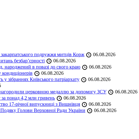
и закарпатського подружжя митців Корж
06.08.2026
итань безбар’єрності
06.08.2026
нд, народжений в повазі до свого краю
06.08.2026
у кондиціонерів
06.08.2026
 у зібраннях Київського патріархату
06.08.2026
6
а нагородили церковною медаллю за допомогу ЗСУ
06.08.2026
 за понад 4,2 млн гривень
06.08.2026
ство 17-річної випускниці з Вишнівця
06.08.2026
 Подяку Голови Верховної Ради України
06.08.2026