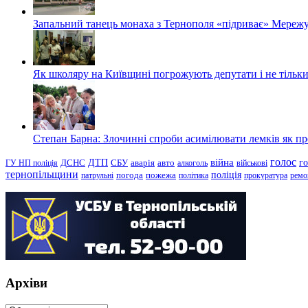
Запальний танець монаха з Тернополя «підриває» Мережу
Як школяру на Київщині погрожують депутати і не тільки
Степан Барна: Злочинні спроби асимілювати лемків як пред
голос
війна
г
ДТП
ГУ НП поліція
ДСНС
СБУ
аварія
авто
алкоголь
військові
тернопільщини
поліція
патрульні
погода
пожежа
політика
прокуратура
ремо
Архіви