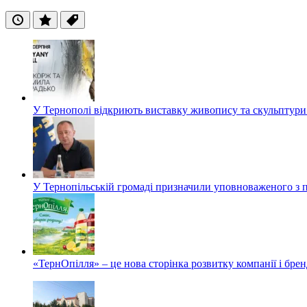
Останні
Популярні
Теги
У Тернополі відкриють виставку живопису та скульптур
У Тернопільській громаді призначили уповноваженого з п
«ТернОпілля» – це нова сторінка розвитку компанії і бре