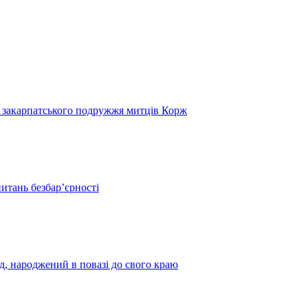
и закарпатського подружжя митців Корж
итань безбар’єрності
нд, народжений в повазі до свого краю