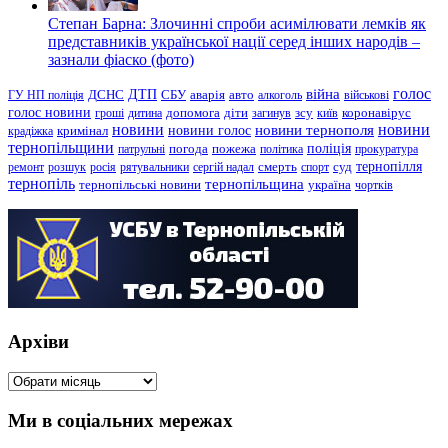
Степан Барна: Злочинні спроби асимілювати лемків як
представників української нації серед інших народів –
зазнали фіаско (фото)
голос
війна
ДТП
ГУ НП поліція
ДСНС
СБУ
аварія
авто
алкоголь
військові
голос новини
зсу
гроші
дитина
допомога
діти
загинув
київ
коронавірус
новини
новини тернополя
новини
новини голос
кримінал
крадіжка
тернопільщини
поліція
патрульні
погода
пожежа
політика
прокуратура
тернопілля
суд
ремонт
розшук
росія
рятувальники
сергій надал
смерть
спорт
тернопіль
тернопільщина
україна
тернопільські новини
чортків
Архіви
Архіви
Ми в соціальних мережах