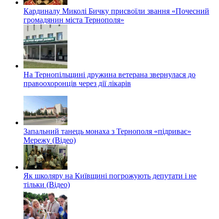
Кардиналу Миколі Бичку присвоїли звання «Почесний
громадянин міста Тернополя»
На Тернопільщині дружина ветерана звернулася до
правоохоронців через дії лікарів
Запальний танець монаха з Тернополя «підриває»
Мережу (Відео)
Як школяру на Київщині погрожують депутати і не
тільки (Відео)