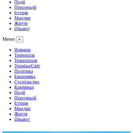
Події
Персоналії
Історія
Мандри
Життя
Цікаво!
Меню
×
Новини
Тернопіль
Тернопілля
Україна/Світ
Політика
Економіка
Суспільство
Кримінал
Події
Персоналії
Історія
Мандри
Життя
Цікаво!