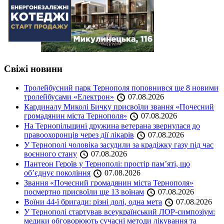
Свіжі новини
Тролейбусний парк Тернополя поповнився ще 8 новими
тролейбусами «Електрон»
07.08.2026
Кардиналу Миколі Бичку присвоїли звання «Почесний
громадянин міста Тернополя»
07.08.2026
На Тернопільщині дружина ветерана звернулася до
правоохоронців через дії лікарів
07.08.2026
У Тернополі чоловіка засудили за крадіжку газу під час
воєнного стану
07.08.2026
Пантеон Героїв у Тернополі: простір пам’яті, що
об’єднує покоління
07.08.2026
Звання «Почесний громадянин міста Тернополя»
посмертно присвоїли ще 13 воїнам
07.08.2026
Воїни 44-ї бригади: різні долі, одна мета
07.08.2026
У Тернополі стартував всеукраїнський ЛОР-симпозіум:
медики обговорюють сучасні методи лікування та