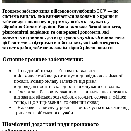
Грошове забезпечення військовослужбовців ЗСУ — це
система виплат, яка визначається законами України й
забезпечує фінансову підтримку осіб, які служать у
Збройних Силах України. Вона включає базові виплати,
різноманітні надбавки та одноразові допомоги, які
залежать від звання, досвіду і умов служби. Основна мета
цієї системи – підтримати військових, які забезпечують
захист країни, забезпечуючи їм гідний рівень оплати.
Основне грошове забезпечення:
– Посадовий оклад — базова ставка, яку
військовослужбовець отримує відповідно до займаної
посади. Розмір окладу залежить від рівня
відповідальності та складності виконуваних завдань.
– Оклад за військовим званням — виплата, що залежить
від звання військовослужбовця (солдат, сержант, офіцер
тощо). Що вище звання, то більший оклад.
– Надбавка за вислугу років — виплачується залежно від
тривалості військової служби.
Щомісячні додаткові види грошового
забезпечення: