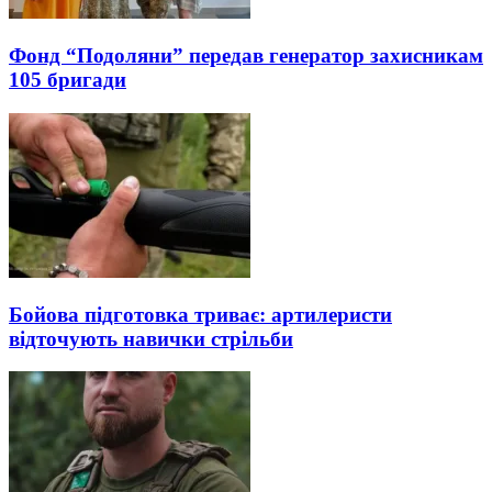
Фонд “Подоляни” передав генератор захисникам
105 бригади
Бойова підготовка триває: артилеристи
відточують навички стрільби