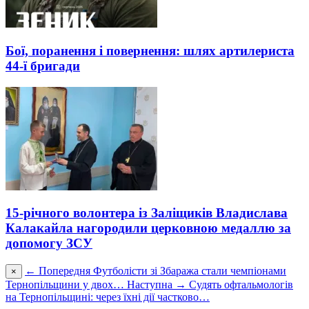
Бої, поранення і повернення: шлях артилериста
44-ї бригади
15-річного волонтера із Заліщиків Владислава
Калакайла нагородили церковною медаллю за
допомогу ЗСУ
← Попередня
Футболісти зі Збаража стали чемпіонами
×
Тернопільщини у двох…
Наступна →
Судять офтальмологів
на Тернопільщині: через їхні дії частково…