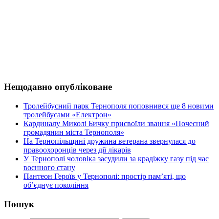
Нещодавно опубліковане
Тролейбусний парк Тернополя поповнився ще 8 новими
тролейбусами «Електрон»
Кардиналу Миколі Бичку присвоїли звання «Почесний
громадянин міста Тернополя»
На Тернопільщині дружина ветерана звернулася до
правоохоронців через дії лікарів
У Тернополі чоловіка засудили за крадіжку газу під час
воєнного стану
Пантеон Героїв у Тернополі: простір пам’яті, що
об’єднує покоління
Пошук