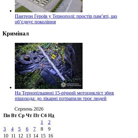
Пантеон Героїв у Тернополі: простір пам’яті, що
об’єднує покоління
Кримінал
На Тернопільщині 15-річний мотоцикліст збив
пішохода: до лікарні потрапили троє людей
Серпень 2026
Пн
Вт
Ср
Чт
Пт
Сб
Нд
1
2
3
4
5
6
7
8
9
10
11
12
13
14
15
16