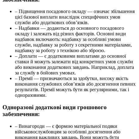
– Підвищення посадового окладу — означає збільшення
цієї базової виплати внаслідок специфічних умов
служби або додаткових обов’язків.
– Надбавки — додаються до основного посадового
окладу і залежать від різних факторів. Основні види
надбавок включають: надбавку за особливі умови
служби, надбавку за роботу з секретними матеріалами,
надбавку за роботу з технікою або зброєю.
– Доплати — є додатковими виплатами до основної
ставки й можуть залежати від конкретних умов служби
або виконання додаткових завдань. Наприклад, доплата
за службу в бойових умовах.
– Премії — призначаються за здобутки, високу якість
виконання службових обов’язків або досягнення певних
результатів. Премії можуть бути як регулярними, так і
одноразовими.
Одноразові додаткові види грошового
забезпечення:
– Винагороди — є формою матеріальної подяки
військовослужбовцям за особливі досягнення або
виконання важливих завдань. Вони можуть бути