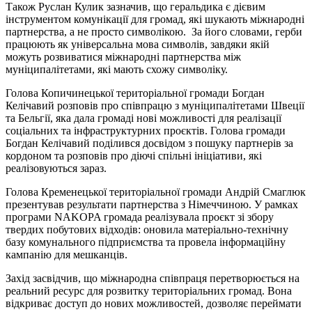
Також Руслан Кулик зазначив, що геральдика є дієвим
інструментом комунікації для громад, які шукають міжнародні
партнерства, а не просто символікою. За його словами, герби
працюють як універсальна мова символів, завдяки якій
можуть розвиватися міжнародні партнерства між
муніципалітетами, які мають схожу символіку.
Голова Копичинецької територіальної громади Богдан
Келічавий розповів про співпрацю з муніципалітетами Швеції
та Бельгії, яка дала громаді нові можливості для реалізації
соціальних та інфраструктурних проєктів. Голова громади
Богдан Келічавий поділився досвідом з пошуку партнерів за
кордоном та розповів про діючі спільні ініціативи, які
реалізовуються зараз.
Голова Кременецької територіальної громади Андрій Смаглюк
презентував результати партнерства з Німеччиною. У рамках
програми NAKOPA громада реалізувала проєкт зі збору
твердих побутових відходів: оновила матеріально-технічну
базу комунального підприємства та провела інформаційну
кампанію для мешканців.
Захід засвідчив, що міжнародна співпраця перетворюється на
реальний ресурс для розвитку територіальних громад. Вона
відкриває доступ до нових можливостей, дозволяє переймати