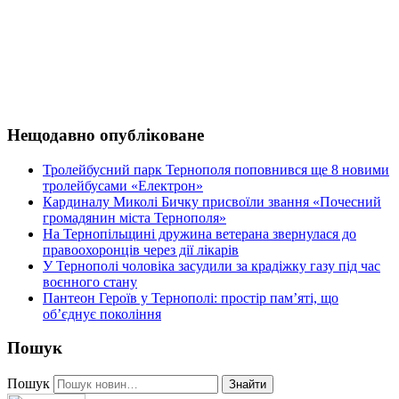
Нещодавно опубліковане
Тролейбусний парк Тернополя поповнився ще 8 новими
тролейбусами «Електрон»
Кардиналу Миколі Бичку присвоїли звання «Почесний
громадянин міста Тернополя»
На Тернопільщині дружина ветерана звернулася до
правоохоронців через дії лікарів
У Тернополі чоловіка засудили за крадіжку газу під час
воєнного стану
Пантеон Героїв у Тернополі: простір пам’яті, що
об’єднує покоління
Пошук
Пошук
Знайти