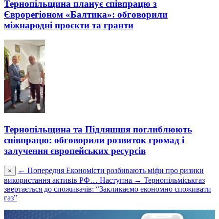
Тернопільщина планує співпрацю з
Єврорегіоном «Балтика»: обговорили
міжнародні проєкти та гранти
Тернопільщина та Підляшшя поглиблюють
співпрацю: обговорили розвиток громад і
залучення європейських ресурсів
← Попередня
Економісти розбивають міфи про ризики
×
використання активів РФ…
Наступна →
Тернопільміськгаз
звертається до споживачів: “Закликаємо економно споживати
газ”