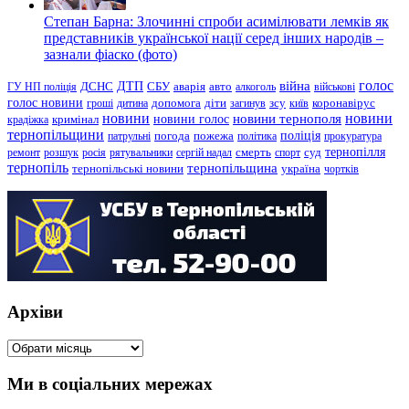
Степан Барна: Злочинні спроби асимілювати лемків як
представників української нації серед інших народів –
зазнали фіаско (фото)
голос
війна
ДТП
ГУ НП поліція
ДСНС
СБУ
аварія
авто
алкоголь
військові
голос новини
зсу
гроші
дитина
допомога
діти
загинув
київ
коронавірус
новини
новини тернополя
новини
новини голос
кримінал
крадіжка
тернопільщини
поліція
патрульні
погода
пожежа
політика
прокуратура
тернопілля
суд
ремонт
розшук
росія
рятувальники
сергій надал
смерть
спорт
тернопіль
тернопільщина
україна
тернопільські новини
чортків
Архіви
Архіви
Ми в соціальних мережах