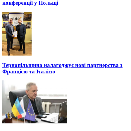
конференції у Польщі
Тернопільщина налагоджує нові партнерства з
Францією та Італією