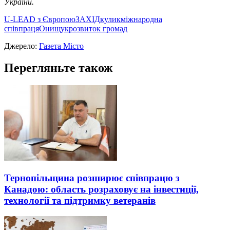
України.
U-LEAD з Європою
ЗАХІД
кулик
міжнародна
співпраця
Онищук
розвиток громад
Джерело:
Газета Місто
Перегляньте також
Тернопільщина розширює співпрацю з
Канадою: область розраховує на інвестиції,
технології та підтримку ветеранів