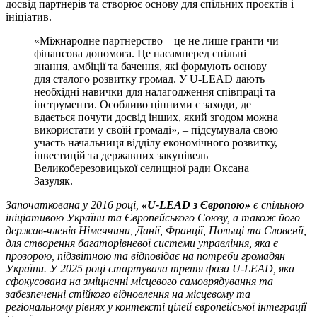
досвід партнерів та створює основу для спільних проєктів і
ініціатив.
«Міжнародне партнерство – це не лише гранти чи
фінансова допомога. Це насамперед спільні
знання, амбіції та бачення, які формують основу
для сталого розвитку громад. У U-LEAD дають
необхідні навички для налагодження співпраці та
інструменти. Особливо цінними є заходи, де
вдається почути досвід інших, який згодом можна
використати у своїй громаді», – підсумувала свою
участь начальниця відділу економічного розвитку,
інвестицій та державних закупівель
Великоберезовицької селищної ради Оксана
Зазуляк.
Започаткована у 2016 році,
«U-LEAD з Європою»
є спільною
ініціативою України та Європейського Союзу, а також його
держав-членів Німеччини, Данії, Франції, Польщі та Словенії,
для створення багаторівневої системи управління, яка є
прозорою, підзвітною та відповідає на потреби громадян
України. У 2025 році стартувала третя фаза U-LEAD, яка
сфокусована на зміцненні місцевого самоврядування та
забезпеченні стійкого відновлення на місцевому та
регіональному рівнях у контексті цілей європейської інтеграції