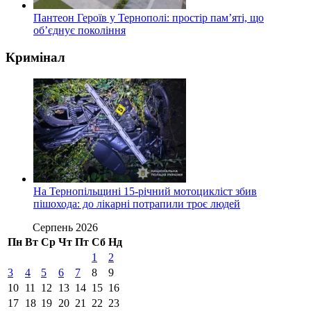
Пантеон Героїв у Тернополі: простір пам’яті, що
об’єднує покоління
Кримінал
На Тернопільщині 15-річний мотоцикліст збив
пішохода: до лікарні потрапили троє людей
Серпень 2026
Пн
Вт
Ср
Чт
Пт
Сб
Нд
1
2
3
4
5
6
7
8
9
10
11
12
13
14
15
16
17
18
19
20
21
22
23