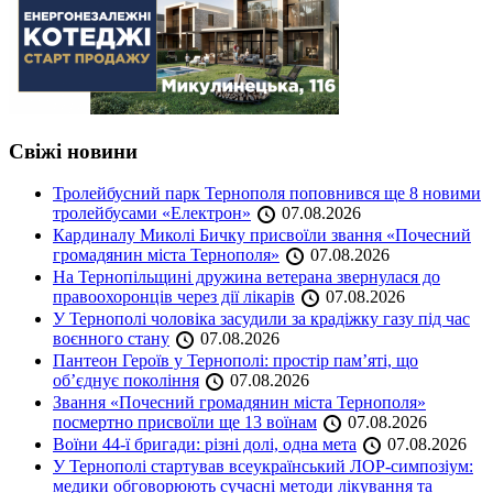
Свіжі новини
Тролейбусний парк Тернополя поповнився ще 8 новими
тролейбусами «Електрон»
07.08.2026
Кардиналу Миколі Бичку присвоїли звання «Почесний
громадянин міста Тернополя»
07.08.2026
На Тернопільщині дружина ветерана звернулася до
правоохоронців через дії лікарів
07.08.2026
У Тернополі чоловіка засудили за крадіжку газу під час
воєнного стану
07.08.2026
Пантеон Героїв у Тернополі: простір пам’яті, що
об’єднує покоління
07.08.2026
Звання «Почесний громадянин міста Тернополя»
посмертно присвоїли ще 13 воїнам
07.08.2026
Воїни 44-ї бригади: різні долі, одна мета
07.08.2026
У Тернополі стартував всеукраїнський ЛОР-симпозіум:
медики обговорюють сучасні методи лікування та