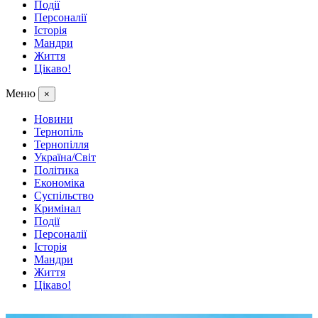
Події
Персоналії
Історія
Мандри
Життя
Цікаво!
Меню
×
Новини
Тернопіль
Тернопілля
Україна/Світ
Політика
Економіка
Суспільство
Кримінал
Події
Персоналії
Історія
Мандри
Життя
Цікаво!