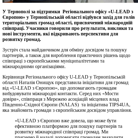
У Тернополі за підтримки Регіонального офісу «U-LEAD з
Європою» у Тернопільській області відбувся захід для голів
територіальних громад області, присвячений міжнародній
співпраці. Учасники говорили про результати, виклики та
нові інструменти, які відкривають перспективи для
розвитку громад.
Зустріч стала майданчиком для обміну досвідом та пошуку
партнерів, а також для вироблення практичних рішень щодо
співпраці з європейськими муніципалітетами та
міжнародними організаціями.
Керівниця Регіонального офісу U-LEAD у Тернопільській
області Наталія Онищук представила ініціативи для громад
від «U-LEAD з Європою», що допомагають громадам
вибудовувати міжнародні контакти. Серед них «Мости
довіри», співпраця з Мережею асоціацій місцевих влад
Південно-Східної Європи (NALAS) та ініціатива TIPS4UA,
яка знайомить громади з європейським досвідом управління.
«U-LEAD з Європою вже довела, що може бути
ефективною платформою для пошуку партнерів та
розвитку міжнародної співпраці громад. Ми
прагнемо й надалі допомагати громадам знаходити