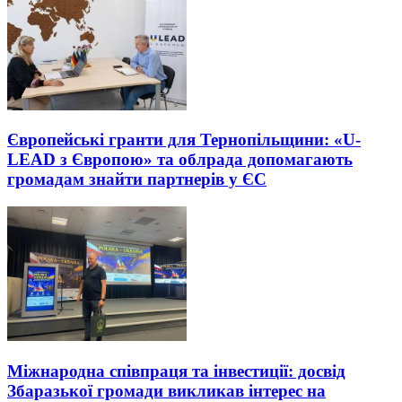
Європейські гранти для Тернопільщини: «U-
LEAD з Європою» та облрада допомагають
громадам знайти партнерів у ЄС
Міжнародна співпраця та інвестиції: досвід
Збаразької громади викликав інтерес на