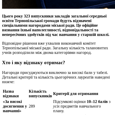
Цього року 323 випускники закладів загальної середньої
освіти Тернопільської громади будуть відзначені
спеціальними нагородами міської ради. Це офіційне
визнання їхньої наполегливості, відповідальності та
непересічних здобутків під час навчання у старшій школі.
Відповідне рішення вже ухвалив виконавчий комітет
Тернопільської міської ради. Загальну кількість талановитих
учнів розподілили між двома категоріями нагород.
Хто і яку відзнаку отримає?
Нагороди присуджуються виключно за високі бали у табелі.
Детальні критерії та кількість цьогорічних лауреатів наведені
нижче:
Назва
Кількість
Критерії для отримання
відзнаки
випускників
«За високі
Підсумкові оцінки
10–12 балів
з
досягнення у
289
усіх
предметів навчального
навчанні»
плану.