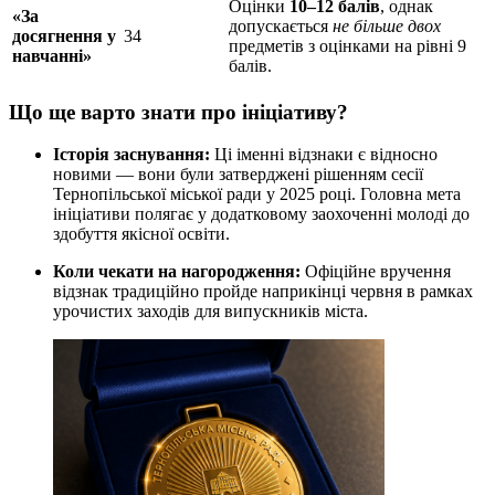
Оцінки
10–12 балів
, однак
«За
допускається
не більше двох
досягнення у
34
предметів з оцінками на рівні 9
навчанні»
балів.
Що ще варто знати про ініціативу?
Історія заснування:
Ці іменні відзнаки є відносно
новими — вони були затверджені рішенням сесії
Тернопільської міської ради у 2025 році. Головна мета
ініціативи полягає у додатковому заохоченні молоді до
здобуття якісної освіти.
Коли чекати на нагородження:
Офіційне вручення
відзнак традиційно пройде наприкінці червня в рамках
урочистих заходів для випускників міста.