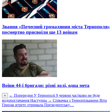
Звання «Почесний громадянин міста Тернополя»
посмертно присвоїли ще 13 воїнам
Воїни 44-ї бригади: різні долі, одна мета
← Попередня
У Тернополі 9 червня частково не буде
×
водопостачання
Наступна →
Співачка з Тернопільщини Віта
Грицак втретє отримала Президентську…