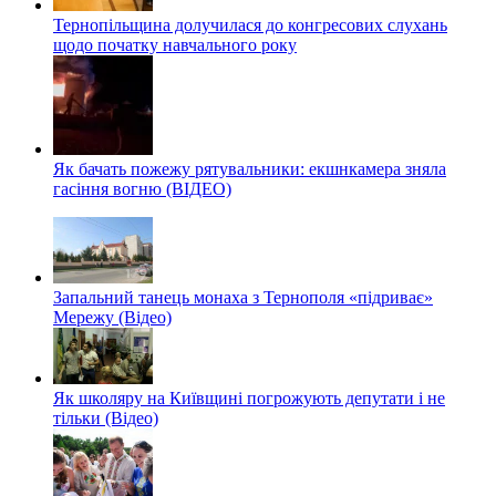
Тернопільщина долучилася до конгресових слухань
щодо початку навчального року
Як бачать пожежу рятувальники: екшнкамера зняла
гасіння вогню (ВІДЕО)
Запальний танець монаха з Тернополя «підриває»
Мережу (Відео)
Як школяру на Київщині погрожують депутати і не
тільки (Відео)