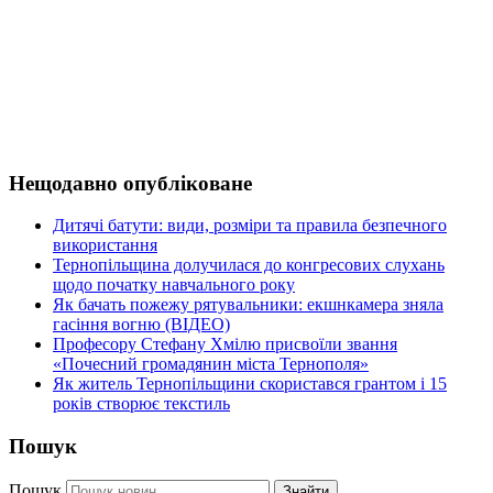
Нещодавно опубліковане
Дитячі батути: види, розміри та правила безпечного
використання
Тернопільщина долучилася до конгресових слухань
щодо початку навчального року
Як бачать пожежу рятувальники: екшнкамера зняла
гасіння вогню (ВІДЕО)
Професору Стефану Хмілю присвоїли звання
«Почесний громадянин міста Тернополя»
Як житель Тернопільщини скористався грантом і 15
років створює текстиль
Пошук
Пошук
Знайти