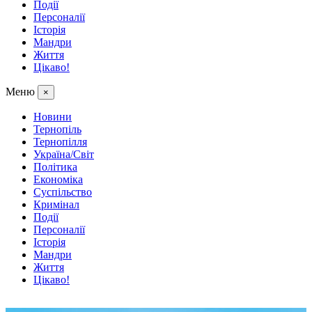
Події
Персоналії
Історія
Мандри
Життя
Цікаво!
Меню
×
Новини
Тернопіль
Тернопілля
Україна/Світ
Політика
Економіка
Суспільство
Кримінал
Події
Персоналії
Історія
Мандри
Життя
Цікаво!