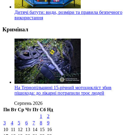
Дитячі батути: види, розміри та правила безпечного
використання
Кримінал
На Тернопільщині 15-річний мотоцикліст збив
пішохода: до лікарні потрапили троє людей
Серпень 2026
Пн
Вт
Ср
Чт
Пт
Сб
Нд
1
2
3
4
5
6
7
8
9
10
11
12
13
14
15
16