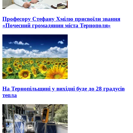
Професору Стефану Хмілю присвоїли звання
«Почесний громадянин міста Тернополя»
На Тернопільщині у вихідні буде до 28 градусів
тепла