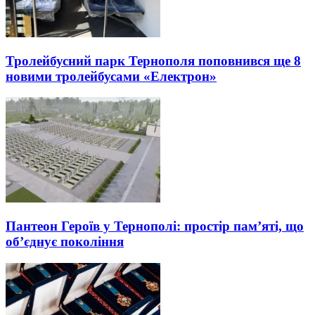
Тролейбусний парк Тернополя поповнився ще 8
новими тролейбусами «Електрон»
Пантеон Героїв у Тернополі: простір пам’яті, що
об’єднує покоління