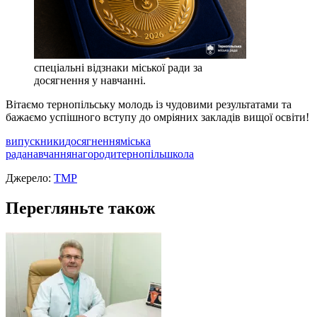
спеціальні відзнаки міської ради за
досягнення у навчанні.
Вітаємо тернопільську молодь із чудовими результатами та
бажаємо успішного вступу до омріяних закладів вищої освіти!
випускники
досягнення
міська
рада
навчання
нагороди
тернопіль
школа
Джерело:
ТМР
Перегляньте також