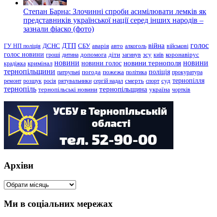
Степан Барна: Злочинні спроби асимілювати лемків як
представників української нації серед інших народів –
зазнали фіаско (фото)
голос
війна
ДТП
ГУ НП поліція
ДСНС
СБУ
аварія
авто
алкоголь
військові
голос новини
зсу
гроші
дитина
допомога
діти
загинув
київ
коронавірус
новини
новини тернополя
новини
новини голос
кримінал
крадіжка
тернопільщини
поліція
патрульні
погода
пожежа
політика
прокуратура
тернопілля
суд
ремонт
розшук
росія
рятувальники
сергій надал
смерть
спорт
тернопіль
тернопільщина
україна
тернопільські новини
чортків
Архіви
Архіви
Ми в соціальних мережах