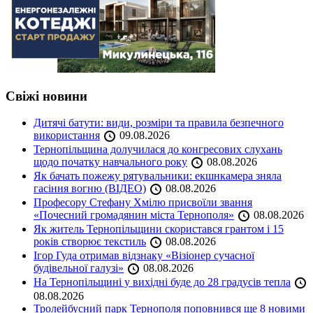
Свіжі новини
Дитячі батути: види, розміри та правила безпечного
використання
09.08.2026
Тернопільщина долучилася до конгресових слухань
щодо початку навчального року
08.08.2026
Як бачать пожежу рятувальники: екшнкамера зняла
гасіння вогню (ВІДЕО)
08.08.2026
Професору Стефану Хмілю присвоїли звання
«Почесний громадянин міста Тернополя»
08.08.2026
Як житель Тернопільщини скористався грантом і 15
років створює текстиль
08.08.2026
Ігор Гуда отримав відзнаку «Візіонер сучасної
будівельної галузі»
08.08.2026
На Тернопільщині у вихідні буде до 28 градусів тепла
08.08.2026
Тролейбусний парк Тернополя поповнився ще 8 новими