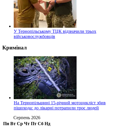
У Тернопільському ТЦК відзначили трьох
військовослужбовців
Кримінал
На Тернопільщині 15-річний мотоцикліст збив
пішохода: до лікарні потрапили троє людей
Серпень 2026
Пн
Вт
Ср
Чт
Пт
Сб
Нд