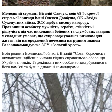
Молодший сержант Віталій Савчук, воїн 68-ї окремої
єгерської бригади імені Олекси Довбуша, ОК «Захід»
Сухопутних військ ЗСУ, здобув високу нагороду.
Проявивши особисту мужність, героїзм, стійкість і
рішучість під час виконання бойових та службових завдань
у складних умовах, що супроводжувалися ризиком для
життя, він нагороджений почесним нагрудним знаком
Головнокомандувача ЗСУ «Золотий хрест».
Воїн родом з Волинської області, Віталій “Сова” борючись з
окупантами здійснив чимало гідних справжнього оборонця
України вчинків. Та декілька з них особливо закарбувалися в
його пам’яті та були відзначені командирами.