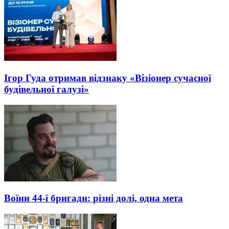
Ігор Гуда отримав відзнаку «Візіонер сучасної
будівельної галузі»
Воїни 44-ї бригади: різні долі, одна мета