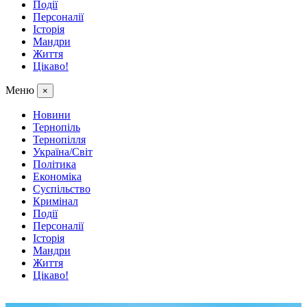
Події
Персоналії
Історія
Мандри
Життя
Цікаво!
Меню
×
Новини
Тернопіль
Тернопілля
Україна/Світ
Політика
Економіка
Суспільство
Кримінал
Події
Персоналії
Історія
Мандри
Життя
Цікаво!