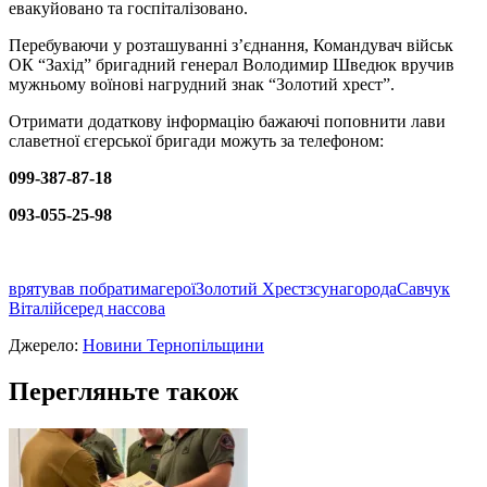
евакуйовано та госпіталізовано.
Перебуваючи у розташуванні з’єднання, Командувач військ
ОК “Захід” бригадний генерал Володимир Шведюк вручив
мужньому воїнові нагрудний знак “Золотий хрест”.
Отримати додаткову інформацію бажаючі поповнити лави
славетної єгерської бригади можуть за телефоном:
099-387-87-18
093-055-25-98
врятував побратима
герої
Золотий Хрест
зсу
нагорода
Савчук
Віталій
серед нас
сова
Джерело:
Новини Тернопільщини
Перегляньте також