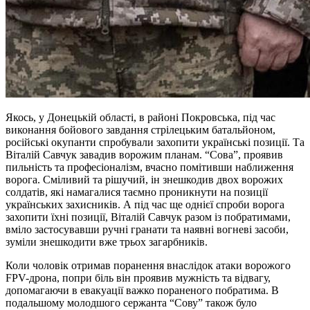
Якось, у Донецькій області, в районі Покровська, під час
виконання бойового завдання стрілецьким батальйоном,
російські окупанти спробували захопити українські позиції. Та
Віталій Савчук завадив ворожим планам. “Сова”, проявив
пильність та професіоналізм, вчасно помітивши наближення
ворога. Сміливий та рішучий, ін знешкодив двох ворожих
солдатів, які намагалися таємно проникнути на позиції
українських захисників. А під час ще однієї спроби ворога
захопити їхні позиції, Віталій Савчук разом із побратимами,
вміло застосувавши ручні гранати та наявні вогневі засоби,
зуміли знешкодити вже трьох загарбників.
Коли чоловік отримав поранення внаслідок атаки ворожого
FPV-дрона, попри біль він проявив мужність та відвагу,
допомагаючи в евакуації важко пораненого побратима. В
подальшому молодшого сержанта “Сову” також було