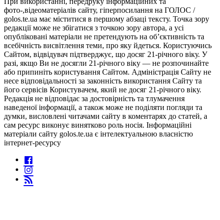
При використанні, передруку інформаційних та
фото-,відеоматеріалів сайту, гіперпосилання на ГОЛОС /
golos.te.ua має міститися в першому абзаці тексту. Точка зору
редакції може не збігатися з точкою зору автора, а усі
опубліковані матеріали не претендують на об’єктивність та
всебічність висвітлення теми, про яку йдеться. Користуючись
Сайтом, відвідувач підтверджує, що досяг 21-річного віку. У
разі, якщо Ви не досягли 21-річного віку — не розпочинайте
або припиніть користування Сайтом. Адміністрація Сайту не
несе відповідальності за законність використання Сайту та
його сервісів Користувачем, який не досяг 21-річного віку.
Редакція не відповідає за достовірність та тлумачення
наведеної інформації, а також може не поділяти погляди та
думки, висловлені читачами сайту в коментарях до статей, а
сам ресурс виконує винятково роль носія. Інформаційні
матеріали сайту golos.te.ua є інтелектуальною власністю
інтернет-ресурсу