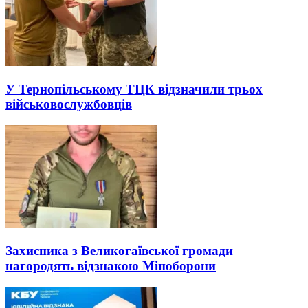
У Тернопільському ТЦК відзначили трьох
військовослужбовців
Захисника з Великогаївської громади
нагородять відзнакою Міноборони