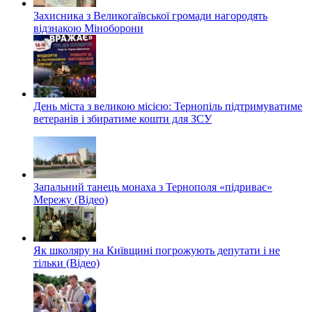
Захисника з Великогаївської громади нагородять
відзнакою Міноборони
День міста з великою місією: Тернопіль підтримуватиме
ветеранів і збиратиме кошти для ЗСУ
Запальний танець монаха з Тернополя «підриває»
Мережу (Відео)
Як школяру на Київщині погрожують депутати і не
тільки (Відео)