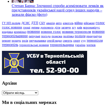
Степан Барна: Злочинні спроби асимілювати лемків як
представників української нації серед інших народів –
зазнали фіаско (фото)
голос
війна
ДТП
ГУ НП поліція
ДСНС
СБУ
аварія
авто
алкоголь
військові
голос новини
зсу
гроші
дитина
допомога
діти
загинув
київ
коронавірус
новини
новини тернополя
новини
новини голос
кримінал
крадіжка
тернопільщини
поліція
патрульні
погода
пожежа
політика
прокуратура
тернопілля
суд
ремонт
розшук
росія
рятувальники
сергій надал
смерть
спорт
тернопіль
тернопільщина
україна
тернопільські новини
чортків
Архіви
Архіви
Ми в соціальних мережах