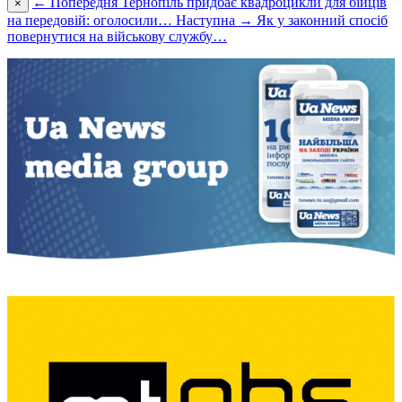
← Попередня
Тернопіль придбає квадроцикли для бійців
×
на передовій: оголосили…
Наступна →
Як у законний спосіб
повернутися на військову службу…