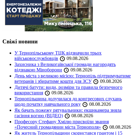
Свіжі новини
У Тернопільському ТЦК відзначили трьох
військовослужбовців
09.08.2026
Захисника з Великогаївської громади нагородять
відзнакою Міноборони
09.08.2026
День міста з великою місією: Тернопіль підтримуватиме
ветеранів і збиратиме кошти для ЗСУ
09.08.2026
Дитячі батути: види, розміри та правила безпечного
використання
09.08.2026
Тернопільщина долучилася до конгресових слухань
щодо початку навчального року
08.08.2026
Як бачать пожежу рятувальники: екшнкамера зняла
гасіння вогню (ВІДЕО)
08.08.2026
Професору Стефану Хмілю присвоїли звання
«Почесний громадянин міста Тернополя»
08.08.2026
Як житель Тернопільщини скористався грантом і 15