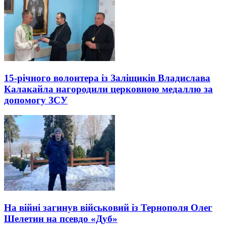
15-річного волонтера із Заліщиків Владислава
Калакайла нагородили церковною медаллю за
допомогу ЗСУ
На війні загинув військовий із Тернополя Олег
Шелетин на псевдо «Дуб»