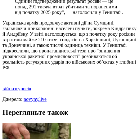
Єдиний підтверджений результат росіян — це
понад 291 тисяча втрат убитими та пораненими
від початку 2025 року”, — наголосили у Генштабі.
Українська армія продовжує активні дії на Сумщині,
звільняючи прикордонні населені пункти, зокрема Кіндратівку
й Андріївку. У звіті наголошується, що з початку року росіяни
втратили майже 210 тисяч солдатів на Харківщині, Луганщині
та Донеччині, а також тисячі одиниць техніки. У Генштабі
підкреслили, що пропагандистські тези про “знищення
української ракетної промисловості” розбиваються об
реальність регулярних ударів по військових об’єктах у глибині
РФ.
війна
зсу
росія
Джерело:
novyny.live
Перегляньте також