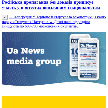
Російська пропаганда без доказів приписує
участь у протестах військовим і націоналістам
← Попередня
У Тернополі стартувала реконструкція байк-
×
парку «Співучка»
Наступна →
Деякі наші підрозділи
знищують по 600-700 московських окупантів…