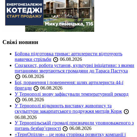
Свіжі новини
Бойова підготовка триває: артилеристи відточують
навички стрільби
06.08.2026
Соцзахист, робота установ, культурні ініціативи: з якими
питаннями звертаються громадяни до Тараса Пастуха
06.08.2026
Бої, поранення і повернення: шлях артилериста 44-ї
бригади
06.08.2026
У Тернополі знову зафіксували температурний рекорд
06.08.2026
У Тернополі відкриють виставку живопису та
скульптури закарпатського подружжя митців Корж
06.08.2026
У Тернопільській громаді призначили уповноваженого з
питань безбар’єрності
06.08.2026
«ТернОпілля» – це нова сторінка розвитку компанії і