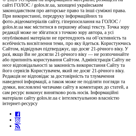
сайті ГОЛОС / golos.te.ua, захищені українським
законодавством про авторське право та інші суміжні права.
При використанні, передруку інформаційних та
фото-,відеоматеріалів сайту, гіперпосилання на ГОЛОС /
golos.te.ua має міститися в першому абзаці тексту. Точка зору
редакції може не збігатися з точкою зору автора, а усі
опубліковані матеріали не претендують на об’єктивність та
всебічність висвітлення теми, про яку йдеться. Користуючись
Сайтом, відвідувач підтверджує, що досяг 21-річного віку. У
разі, якщо Ви не досягли 21-річного віку — не розпочинайте
або припиніть користування Сайтом. Адміністрація Сайту не
несе відповідальності за законність використання Сайту та
його сервісів Користувачем, який не досяг 21-річного віку.
Редакція не відповідає за достовірність та тлумачення
наведеної інформації, а також може не поділяти погляди та
думки, висловлені читачами сайту в коментарях до статей, а
сам ресурс виконує винятково роль носія. Інформаційні
матеріали сайту golos.te.ua є інтелектуальною власністю
інтернет-ресурсу