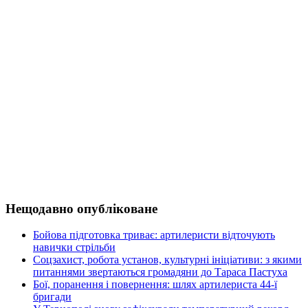
Нещодавно опубліковане
Бойова підготовка триває: артилеристи відточують
навички стрільби
Соцзахист, робота установ, культурні ініціативи: з якими
питаннями звертаються громадяни до Тараса Пастуха
Бої, поранення і повернення: шлях артилериста 44-ї
бригади