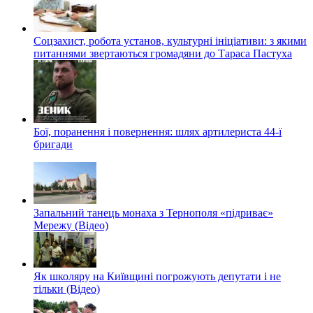
Соцзахист, робота установ, культурні ініціативи: з якими
питаннями звертаються громадяни до Тараса Пастуха
Бої, поранення і повернення: шлях артилериста 44-ї
бригади
Запальний танець монаха з Тернополя «підриває»
Мережу (Відео)
Як школяру на Київщині погрожують депутати і не
тільки (Відео)