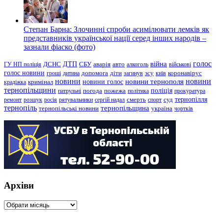
Степан Барна: Злочинні спроби асимілювати лемків як
представників української нації серед інших народів –
зазнали фіаско (фото)
голос
війна
ДТП
ГУ НП поліція
ДСНС
СБУ
аварія
авто
алкоголь
військові
голос новини
зсу
гроші
дитина
допомога
діти
загинув
київ
коронавірус
новини
новини тернополя
новини
новини голос
кримінал
крадіжка
тернопільщини
поліція
патрульні
погода
пожежа
політика
прокуратура
тернопілля
суд
ремонт
розшук
росія
рятувальники
сергій надал
смерть
спорт
тернопіль
тернопільщина
україна
тернопільські новини
чортків
Архіви
Архіви