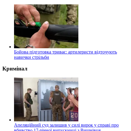
Бойова підготовка триває: артилеристи відточують
навички стрільби
Кримінал
Апеляційний суд залишив у силі вирок у справі про
вбивство 17-річної випускниці з Вишнівця