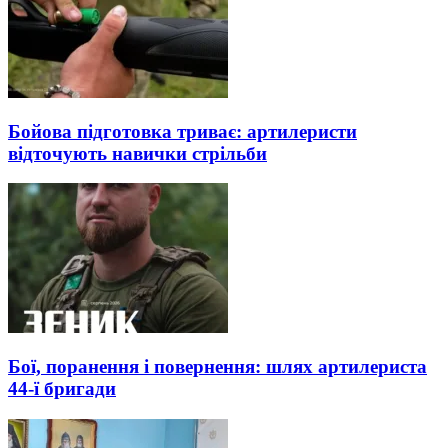
Бойова підготовка триває: артилеристи
відточують навички стрільби
Бої, поранення і повернення: шлях артилериста
44-ї бригади