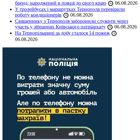
бренд, народжений в повазі до свого краю
06.08.2026
У тролейбусах і маршрутках Тернополя перевірили
роботу кондиціонерів
06.08.2026
Священнику з Тернополя заборонили служити через
участь у зібраннях Київського патріархату
06.08.2026
На Тернопільщині за добу сталося 14 пожеж
06.08.2026