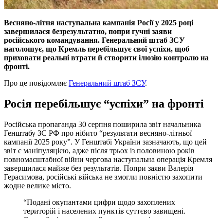
Весняно-літня наступальна кампанія Росії у 2025 році
завершилася безрезультатно, попри гучні заяви
російського командування. Генеральний штаб ЗСУ
наголошує, що Кремль перебільшує свої успіхи, щоб
приховати реальні втрати й створити ілюзію контролю на
фронті.
Про це повідомляє
Генеральний штаб ЗСУ
.
Росія перебільшує “успіхи” на фронті
Російська пропаганда 30 серпня поширила звіт начальника
Генштабу ЗС РФ про нібито “результати весняно-літньої
кампанії 2025 року”. У Генштабі України зазначають, що цей
звіт є маніпуляцією, адже після трьох із половиною років
повномасштабної війни чергова наступальна операція Кремля
завершилася майже без результатів. Попри заяви Валерія
Герасимова, російські війська не змогли повністю захопити
жодне велике місто.
“Подані окупантами цифри щодо захоплених
територій і населених пунктів суттєво завищені.