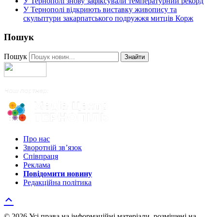
У Тернополі знову зафіксували температурний рекорд
У Тернополі відкриють виставку живопису та
скульптури закарпатського подружжя митців Корж
Пошук
Пошук
Знайти
Про нас
Зворотній зв’язок
Співпраця
Реклама
Повідомити новину
Редакційна політика
© 2026 Усі права на інформаційні матеріали, розміщені на