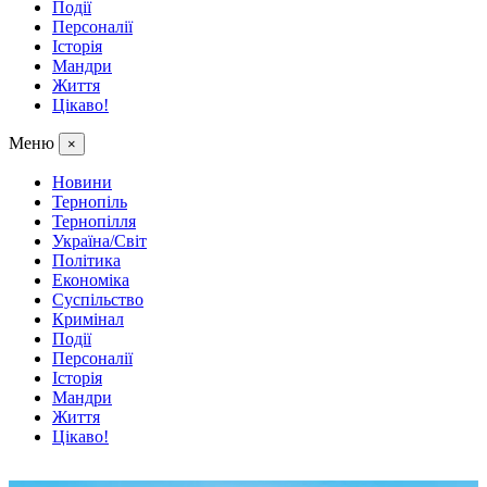
Події
Персоналії
Історія
Мандри
Життя
Цікаво!
Меню
×
Новини
Тернопіль
Тернопілля
Україна/Світ
Політика
Економіка
Суспільство
Кримінал
Події
Персоналії
Історія
Мандри
Життя
Цікаво!