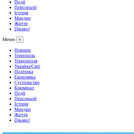
Події
Персоналії
Історія
Мандри
Життя
Цікаво!
Меню
×
Новини
Тернопіль
Тернопілля
Україна/Світ
Політика
Економіка
Суспільство
Кримінал
Події
Персоналії
Історія
Мандри
Життя
Цікаво!