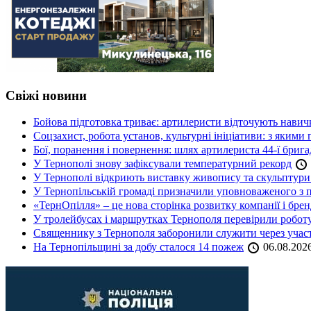
Свіжі новини
Бойова підготовка триває: артилеристи відточують навич
Соцзахист, робота установ, культурні ініціативи: з яким
Бої, поранення і повернення: шлях артилериста 44-ї бриг
У Тернополі знову зафіксували температурний рекорд
У Тернополі відкриють виставку живопису та скульптур
У Тернопільській громаді призначили уповноваженого з п
«ТернОпілля» – це нова сторінка розвитку компанії і бре
У тролейбусах і маршрутках Тернополя перевірили робот
Священнику з Тернополя заборонили служити через участь
На Тернопільщині за добу сталося 14 пожеж
06.08.202