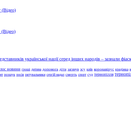
 (Відео)
 (Відео)
ставників української нації серед інших народів – зазнали фіаск
олос новини
зсу
гроші
дитина
допомога
діти
загинув
київ
коронавірус
крадіжка
тернопі
тернопілля
суд
нт
розшук
росія
рятувальники
сергій надал
смерть
спорт