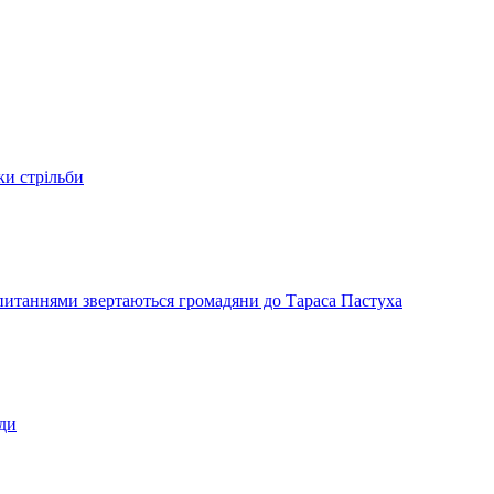
ки стрільби
и питаннями звертаються громадяни до Тараса Пастуха
ади