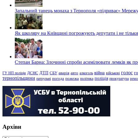
Запальний танець монаха з Тернополя «підриває» Мережу
Як школяру на Київщині погрожують депутати і не тільки
Степан Барна: Злочинні спроби асимілювати лемків як пред
голос
війна
г
ДТП
ГУ НП поліція
ДСНС
СБУ
аварія
авто
алкоголь
військові
тернопільщини
поліція
патрульні
погода
пожежа
політика
прокуратура
ремо
Архіви