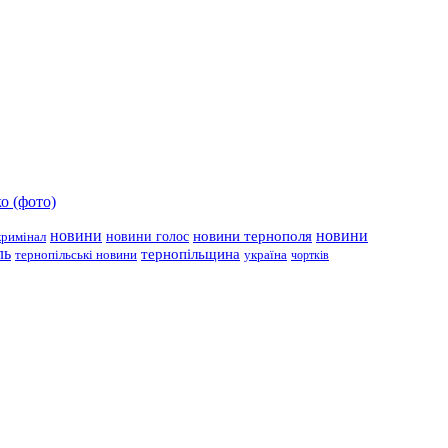
о (фото)
новини
новини тернополя
новини
новини голос
кримінал
ль
тернопільщина
україна
тернопільські новини
чортків