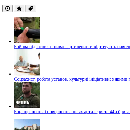
Останні
Популярні
Теги
Бойова підготовка триває: артилеристи відточують навич
Соцзахист, робота установ, культурні ініціативи: з яким
Бої, поранення і повернення: шлях артилериста 44-ї бриг