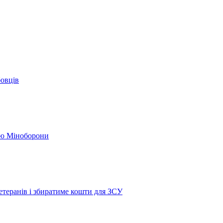
бовців
кою Міноборони
етеранів і збиратиме кошти для ЗСУ