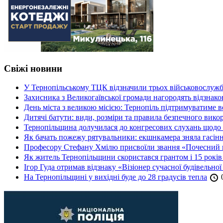
Свіжі новини
У Тернопільському ТЦК відзначили трьох військовослуж
Захисника з Великогаївської громади нагородять відзна
День міста з великою місією: Тернопіль підтримуватиме в
Дитячі батути: види, розміри та правила безпечного вико
Тернопільщина долучилася до конгресових слухань щодо 
Як бачать пожежу рятувальники: екшнкамера зняла гасін
Професору Стефану Хмілю присвоїли звання «Почесний 
Як житель Тернопільщини скористався грантом і 15 років
Ігор Гуда отримав відзнаку «Візіонер сучасної будівельної
На Тернопільщині у вихідні буде до 28 градусів тепла
0