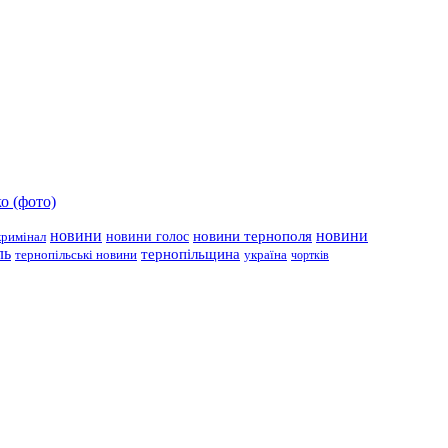
о (фото)
новини
новини тернополя
новини
новини голос
кримінал
ль
тернопільщина
україна
тернопільські новини
чортків