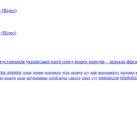
 (Відео)
 (Відео)
ставників української нації серед інших народів – зазнали фіаск
олос новини
зсу
гроші
дитина
допомога
діти
загинув
київ
коронавірус
крадіжка
тернопі
тернопілля
суд
нт
розшук
росія
рятувальники
сергій надал
смерть
спорт