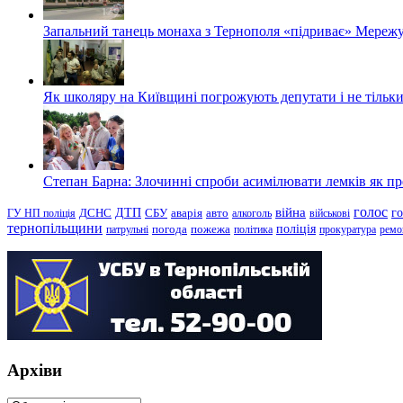
Запальний танець монаха з Тернополя «підриває» Мережу
Як школяру на Київщині погрожують депутати і не тільки
Степан Барна: Злочинні спроби асимілювати лемків як пред
голос
війна
г
ДТП
ГУ НП поліція
ДСНС
СБУ
аварія
авто
алкоголь
військові
тернопільщини
поліція
патрульні
погода
пожежа
політика
прокуратура
ремо
Архіви