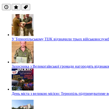
Останні
Популярні
Теги
У Тернопільському ТЦК відзначили трьох військовослуж
Захисника з Великогаївської громади нагородять відзна
День міста з великою місією: Тернопіль підтримуватиме в