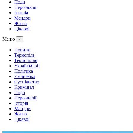
Події
Персоналії
Історія
Мандри
Життя
Цікаво!
Меню
×
Новини
Тернопіль
Тернопілля
Україна/Світ
Політика
Економіка
Суспільство
Кримінал
Події
Персоналії
Історія
Мандри
Життя
Цікаво!