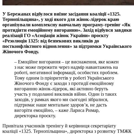
У Бережанах відбулося виїзне засідання коаліції «1325.
Тернопільщина», у ході якого для жінок-лідерок краю
організували комплексну навчальну програму-тренінг «Як
протидіяти емоційному вигоранню». Захід відбувся завдяки
реалізації ГО «Асоціація жінок України» проєкту
«Резолюція 1325: від безпекових викликів до
постконфліктного відновлення» за підтримки Українського
Жіночого Фонду.
– Емоційне вигорання – це виснаження, яке кожен
з нас може пережити через надмір навантажень на
роботі, негативної інформації, особистих проблем.
Тому одним із пріоритетів у роботі Українського
Жіночого Фонду є заходи з протидії емоційному
вигоранню жінок-лідерок, які активно беруть
участь у подоланні викликів війни. Один із таких
заходів, у рамках якого ми сьогодні зібралися,
підтримає наше ментальне здоров’я, не дасть
вигоріти емоційно, – каже Лариса Римар,
директорка проєкту.
Привітала учасників тренінгу й керівниця секретаріату
коаліції «1325. Тернопільщина», директорка з розвитку ТМЖК