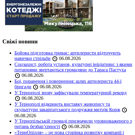
Свіжі новини
Бойова підготовка триває: артилеристи відточують
навички стрільби
06.08.2026
Соцзахист, робота установ, культурні ініціативи: з якими
питаннями звертаються громадяни до Тараса Пастуха
06.08.2026
Бої, поранення і повернення: шлях артилериста 44-ї
бригади
06.08.2026
У Тернополі знову зафіксували температурний рекорд
06.08.2026
У Тернополі відкриють виставку живопису та
скульптури закарпатського подружжя митців Корж
06.08.2026
У Тернопільській громаді призначили уповноваженого з
питань безбар’єрності
06.08.2026
«ТернОпілля» – це нова сторінка розвитку компанії і