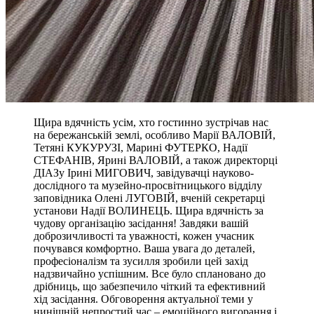
Щира вдячність усім, хто гостинно зустрічав нас
на бережанській землі, особливо Марії ВАЛОВІЙ,
Тетяні КУКУРУЗІ, Марині ФУТЕРКО, Надії
СТЕФАНІВ, Ярині ВАЛОВІЙ, а також директорці
ДІАЗу Ірині МИГОВИЧ, завідувачці науково-
дослідного та музейно-просвітницького відділу
заповідника Олені ЛУГОВІЙ, вченій секретарці
установи Надії ВОЛИНЕЦЬ. Щира вдячність за
чудову організацію засідання! Завдяки вашій
доброзичливості та уважності, кожен учасник
почувався комфортно. Ваша увага до деталей,
професіоналізм та зусилля зробили цей захід
надзвичайно успішним. Все було сплановано до
дрібниць, що забезпечило чіткий та ефективний
хід засідання. Обговорення актуальної теми у
нинішній непростий час – емоційного вигорання і