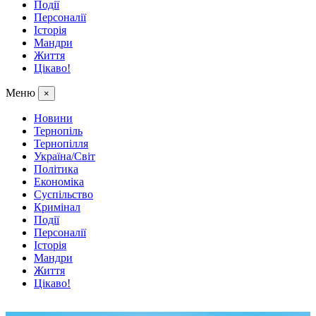
Події
Персоналії
Історія
Мандри
Життя
Цікаво!
Меню
×
Новини
Тернопіль
Тернопілля
Україна/Світ
Політика
Економіка
Суспільство
Кримінал
Події
Персоналії
Історія
Мандри
Життя
Цікаво!