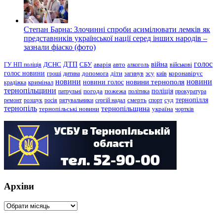
Степан Барна: Злочинні спроби асимілювати лемків як
представників української нації серед інших народів –
зазнали фіаско (фото)
голос
війна
ДТП
ГУ НП поліція
ДСНС
СБУ
аварія
авто
алкоголь
військові
голос новини
зсу
гроші
дитина
допомога
діти
загинув
київ
коронавірус
новини
новини тернополя
новини
новини голос
кримінал
крадіжка
тернопільщини
поліція
патрульні
погода
пожежа
політика
прокуратура
тернопілля
суд
ремонт
розшук
росія
рятувальники
сергій надал
смерть
спорт
тернопіль
тернопільщина
україна
тернопільські новини
чортків
Архіви
Архіви