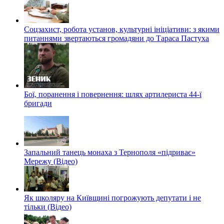
Соцзахист, робота установ, культурні ініціативи: з якими
питаннями звертаються громадяни до Тараса Пастуха
Бої, поранення і повернення: шлях артилериста 44-ї
бригади
Запальний танець монаха з Тернополя «підриває»
Мережу (Відео)
Як школяру на Київщині погрожують депутати і не
тільки (Відео)