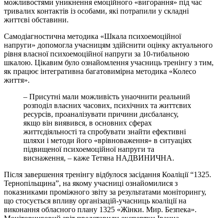
можливостями уникнення емоційного «вигорання» під час
тривалих контактів із особами, які потрапили у складні
життєві обставини.
Самодіагностична методика «Шкала психоемоційної
напруги» допомогла учасницям здійснити оцінку актуального
рівня власної психоемоційної напруги за 10-тибальною
шкалою. Цікавим було ознайомлення учасниць тренінгу з тим,
як працює інтегративна багатовимірна методика «Колесо
життя».
– Присутні мали можливість унаочнити реальний
розподіл власних часових, психічних та життєвих
ресурсів, проаналізувати причини дисбалансу,
якщо він виявився, в основних сферах
життєдіяльності та спробувати знайти ефективні
шляхи і методи його «врівноваження» в ситуаціях
підвищеної психоемоційної напруги та
виснаження, – каже Тетяна НАДВИНИЧНА.
Після завершення тренінгу відбулося засідання Коаліції “1325.
Тернопільщина”, на якому учасниці ознайомилися з
показниками проміжного звіту за результатами моніторингу,
що стосується впливу організацій-учасниць коаліції на
виконання обласного плану 1325 «Жінки. Мир. Безпека».