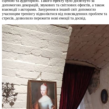
сценою та аудиторією. Такого ефекту було досягнуто за
допомогою декорацій, звукових та світлових ефектів, а також
взаємодії з акторами. Занурення в інший світ допомогло
учасницям тренінгу відволіктися від повсякденних проблем та
стресів, дозволило пережити нові емоції та досвід.