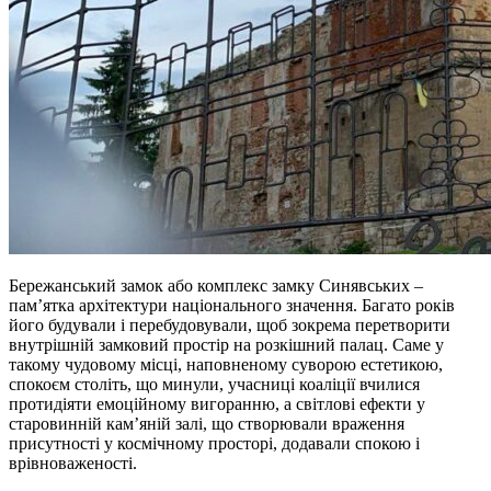
Бережанський замок або комплекс замку Синявських –
пам’ятка архітектури національного значення. Багато років
його будували і перебудовували, щоб зокрема перетворити
внутрішній замковий простір на розкішний палац. Саме у
такому чудовому місці, наповненому суворою естетикою,
спокоєм століть, що минули, учасниці коаліції вчилися
протидіяти емоційному вигоранню, а світлові ефекти у
старовинній кам’яній залі, що створювали враження
присутності у космічному просторі, додавали спокою і
врівноваженості.