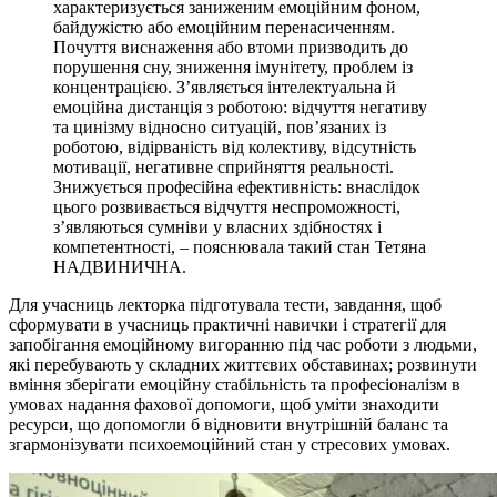
характеризується заниженим емоційним фоном,
байдужістю або емоційним перенасиченням.
Почуття виснаження або втоми призводить до
порушення сну, зниження імунітету, проблем із
концентрацією. З’являється інтелектуальна й
емоційна дистанція з роботою: відчуття негативу
та цинізму відносно ситуацій, пов’язаних із
роботою, відірваність від колективу, відсутність
мотивації, негативне сприйняття реальності.
Знижується професійна ефективність: внаслідок
цього розвивається відчуття неспроможності,
з’являються сумніви у власних здібностях і
компетентності, – пояснювала такий стан Тетяна
НАДВИНИЧНА.
Для учасниць лекторка підготувала тести, завдання, щоб
сформувати в учасниць практичні навички і стратегії для
запобігання емоційному вигоранню під час роботи з людьми,
які перебувають у складних життєвих обставинах; розвинути
вміння зберігати емоційну стабільність та професіоналізм в
умовах надання фахової допомоги, щоб уміти знаходити
ресурси, що допомогли б відновити внутрішній баланс та
згармонізувати психоемоційний стан у стресових умовах.