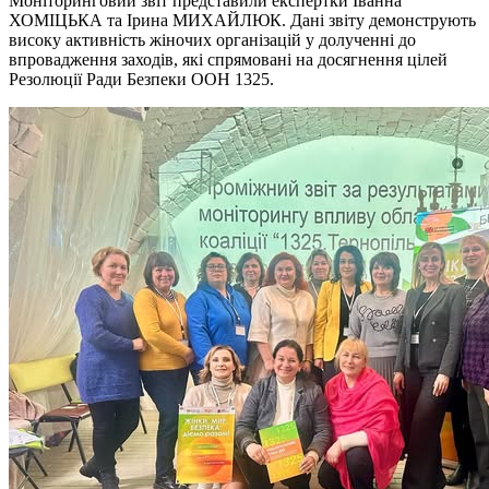
Моніторинговий звіт представили експертки Іванна
ХОМІЦЬКА та Ірина МИХАЙЛЮК. Дані звіту демонструють
високу активність жіночих організацій у долученні до
впровадження заходів, які спрямовані на досягнення цілей
Резолюції Ради Безпеки ООН 1325.