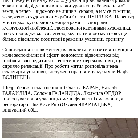
Величезну естетичну насолоду учасниці засідання отримали
також від відвідування виставки уродженця бережанської
землі, а тепер – відомого не лише в Україні, а й у світі митця,
заслуженого художника України Олега ШУПЛЯКА. Перегляд
мистецької купольної відеопрограми — своєрідної
культурологічної лекції, ілюстрованої картинами художника,
що супроводжувалася легкою, медитативною музикою, ще
більше підсилило позитивні враження учасниць тренінгу.
Споглядання творів мистецтва викликали позитивні емоції й
мали заспокійливий ефект, допомогли відволіктися від
проблем, зосередитися на естетичних переживаннях, що
сприяло релаксації. Про роботи митця розповіла вчена
секретарка установи, заслужена працівниця культури Надія
ВОЛИНЕЦЬ.
Щедрі бережанські господині Оксана БАРАН, Наталія
ГАЛАЙДІДА, Соломія ГАЛАЙДІДА, Людмила ФЕДОР
приготували для учасниць смачні фуршетні смаколики, а
ресторатори This Place Pub (Оксана ЧВАРТАЦЬКА) –
вишуканий обід.