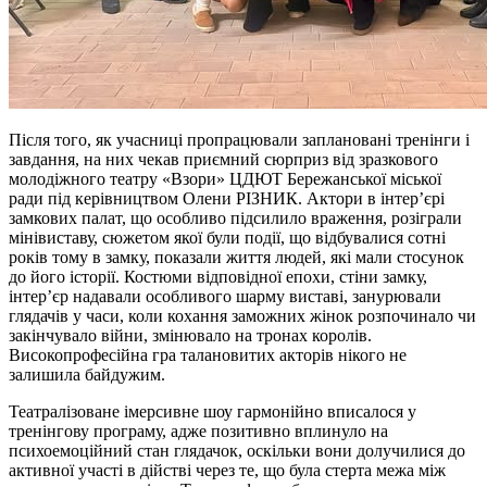
Після того, як учасниці пропрацювали заплановані тренінги і
завдання, на них чекав приємний сюрприз від зразкового
молодіжного театру «Взори» ЦДЮТ Бережанської міської
ради під керівництвом Олени РІЗНИК. Актори в інтер’єрі
замкових палат, що особливо підсилило враження, розіграли
мінівиставу, сюжетом якої були події, що відбувалися сотні
років тому в замку, показали життя людей, які мали стосунок
до його історії. Костюми відповідної епохи, стіни замку,
інтер’єр надавали особливого шарму виставі, занурювали
глядачів у часи, коли кохання заможних жінок розпочинало чи
закінчувало війни, змінювало на тронах королів.
Високопрофесійна гра талановитих акторів нікого не
залишила байдужим.
Театралізоване імерсивне шоу гармонійно вписалося у
тренінгову програму, адже позитивно вплинуло на
психоемоційний стан глядачок, оскільки вони долучилися до
активної участі в дійстві через те, що була стерта межа між