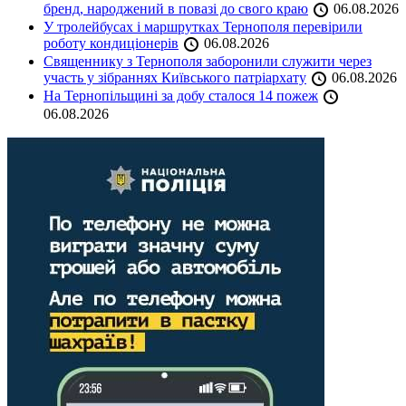
бренд, народжений в повазі до свого краю
06.08.2026
У тролейбусах і маршрутках Тернополя перевірили
роботу кондиціонерів
06.08.2026
Священнику з Тернополя заборонили служити через
участь у зібраннях Київського патріархату
06.08.2026
На Тернопільщині за добу сталося 14 пожеж
06.08.2026