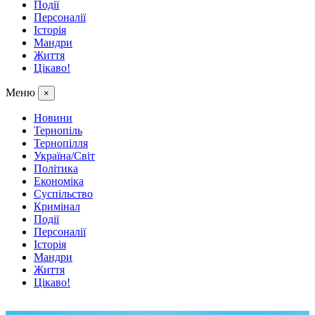
Події
Персоналії
Історія
Мандри
Життя
Цікаво!
Меню
×
Новини
Тернопіль
Тернопілля
Україна/Світ
Політика
Економіка
Суспільство
Кримінал
Події
Персоналії
Історія
Мандри
Життя
Цікаво!