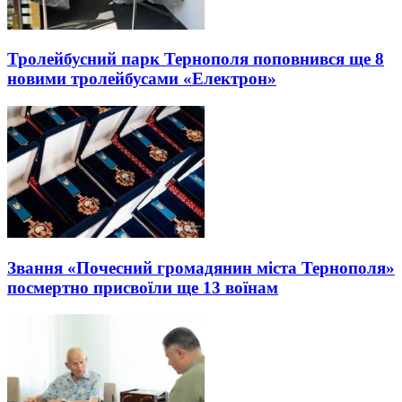
Тролейбусний парк Тернополя поповнився ще 8
новими тролейбусами «Електрон»
Звання «Почесний громадянин міста Тернополя»
посмертно присвоїли ще 13 воїнам