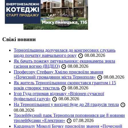
Свіжі новини
Тернопільщина долучилася до конгресових слухань
щодо початку навчального року
08.08.2026
Як бачать пожежу рятувальники: екшнкамера зняла
гасіння вогню (ВІДЕО)
08.08.2026
Професору Стефану Хмілю присвоїли звання
«Почесний громадянин міста Тернополя»
08.08.2026
Як житель Тернопільщини скористався грантом і 15
років створює текстиль
08.08.2026
Ігор Гуда отримав відзнаку «Візіонер сучасної
будівельної галузі»
08.08.2026
На Тернопільщині у вихідні буде до 28 градусів тепла
08.08.2026
Тролейбусний парк Тернополя поповнився ще 8 новими
тролейбусами «Електрон»
07.08.2026
Кардиналу Миколі Бичку присвоїли звання «Почесний