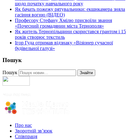
щодо початку навчального року
Як бачать пожежу рятувальники: екшнкамера зняла
гасіння вогню (ВІДЕО)
Професору Стефану Хмілю присвоїли звання
«Почесний громадянин міста Тернополя»
Як житель Тернопільщини скористався грантом і 15
років створює текстиль
Ігор Гуда отримав відзнаку «Візіонер сучасної
будівельної галузі»
Пошук
Пошук
Знайти
Про нас
Зворотній зв’язок
Співпраця