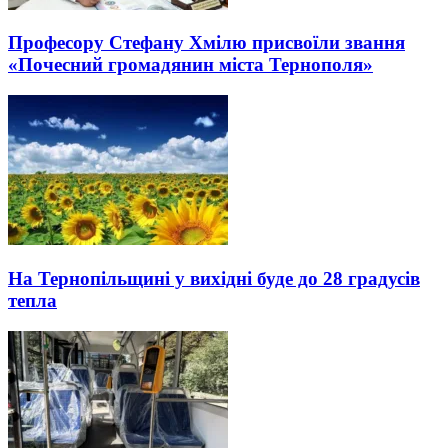
Професору Стефану Хмілю присвоїли звання
«Почесний громадянин міста Тернополя»
На Тернопільщині у вихідні буде до 28 градусів
тепла