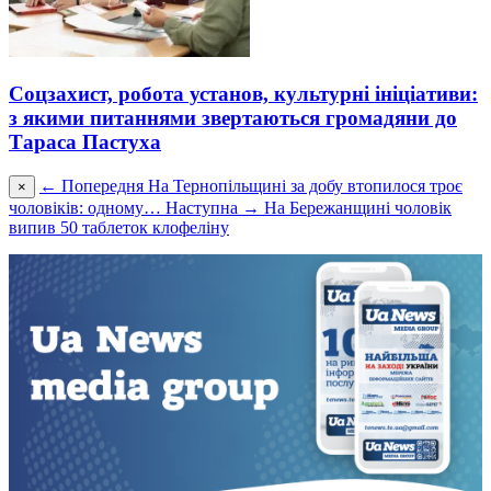
Соцзахист, робота установ, культурні ініціативи:
з якими питаннями звертаються громадяни до
Тараса Пастуха
← Попередня
На Тернопільщині за добу втопилося троє
×
чоловіків: одному…
Наступна →
На Бережанщині чоловік
випив 50 таблеток клофеліну