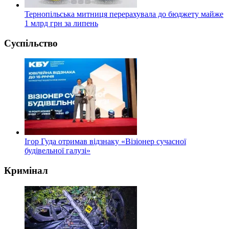
Тернопільська митниця перерахувала до бюджету майже
1 млрд грн за липень
Суспільство
Ігор Гуда отримав відзнаку «Візіонер сучасної
будівельної галузі»
Кримінал