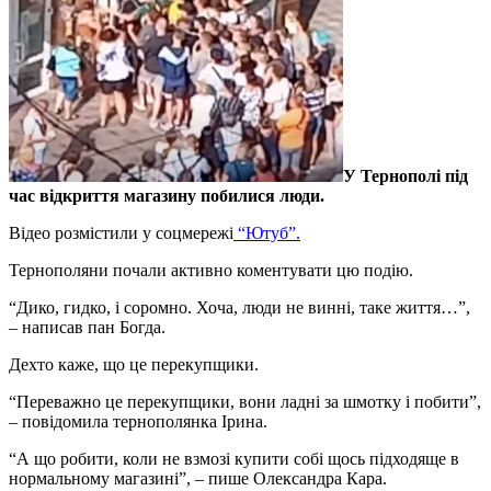
У Тернополі під
час відкриття магазину побилися люди.
Відео розмістили у соцмережі
“Ютуб”.
Тернополяни почали активно коментувати цю подію.
“Дико, гидко, і соромно. Хоча, люди не винні, таке життя…”,
– написав пан Богда.
Дехто каже, що це перекупщики.
“Переважно це перекупщики, вони ладні за шмотку і побити”,
– повідомила тернополянка Ірина.
“А що робити, коли не взмозі купити собі щось підходяще в
нормальному магазині”, – пише Олександра Кара.