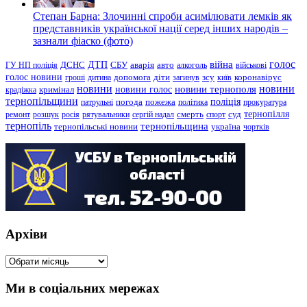
Степан Барна: Злочинні спроби асимілювати лемків як
представників української нації серед інших народів –
зазнали фіаско (фото)
голос
війна
ДТП
ГУ НП поліція
ДСНС
СБУ
аварія
авто
алкоголь
військові
голос новини
зсу
гроші
дитина
допомога
діти
загинув
київ
коронавірус
новини
новини тернополя
новини
новини голос
кримінал
крадіжка
тернопільщини
поліція
патрульні
погода
пожежа
політика
прокуратура
тернопілля
суд
ремонт
розшук
росія
рятувальники
сергій надал
смерть
спорт
тернопіль
тернопільщина
україна
тернопільські новини
чортків
Архіви
Архіви
Ми в соціальних мережах