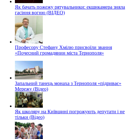
Як бачать пожежу рятувальники: екшнкамера зняла
гасіння вогню (ВІДЕО)
Професору Стефану Хмілю присвоїли звання
«Почесний громадянин міста Тернополя»
Запальний танець монаха з Тернополя «підриває»
Мережу (Відео)
Як школяру на Київщині погрожують депутати і не
тільки (Відео)