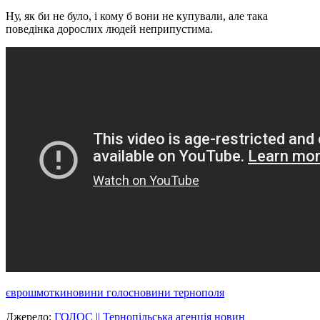
Ну, як би не було, і кому б вони не купували, але така
поведінка дорослих людей неприпустима.
єврошмотки
новини голос
новини тернополя
Джерело:
ГОЛОС || Тернопільська агенція новин