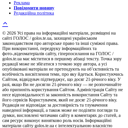
Реклама
Повідомити новину
Редакційна політика
© 2026 Усі права на інформаційні матеріали, розміщені на
сайті ГОЛОС / golos.te.ua, захищені українським
законодавством про авторське право та інші суміжні права.
При використанні, передруку інформаційних та
фото-,відеоматеріалів сайту, гіперпосилання на ГОЛОС /
golos.te.ua має міститися в першому абзаці тексту. Точка зору
редакції може не збігатися з точкою зору автора, а усі
опубліковані матеріали не претендують на об’єктивність та
всебічність висвітлення теми, про яку йдеться. Користуючись
Сайтом, відвідувач підтверджує, що досяг 21-річного віку. У
разі, якщо Ви не досягли 21-річного віку — не розпочинайте
або припиніть користування Сайтом. Адміністрація Сайту не
несе відповідальності за законність використання Сайту та
його сервісів Користувачем, який не досяг 21-річного віку.
Редакція не відповідає за достовірність та тлумачення
наведеної інформації, а також може не поділяти погляди та
думки, висловлені читачами сайту в коментарях до статей, а
сам ресурс виконує винятково роль носія. Інформаційні
матеріали сайту golos.te.ua є інтелектуальною власністю