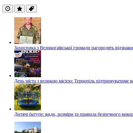
Останні
Популярні
Теги
Захисника з Великогаївської громади нагородять відзна
День міста з великою місією: Тернопіль підтримуватиме в
Дитячі батути: види, розміри та правила безпечного вико