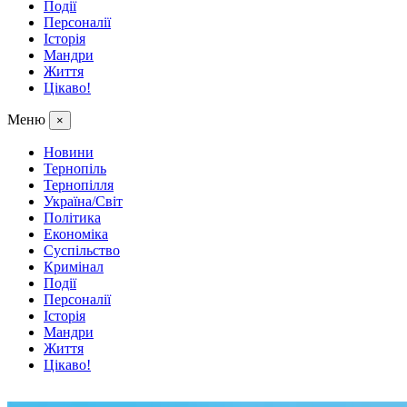
Події
Персоналії
Історія
Мандри
Життя
Цікаво!
Меню
×
Новини
Тернопіль
Тернопілля
Україна/Світ
Політика
Економіка
Суспільство
Кримінал
Події
Персоналії
Історія
Мандри
Життя
Цікаво!