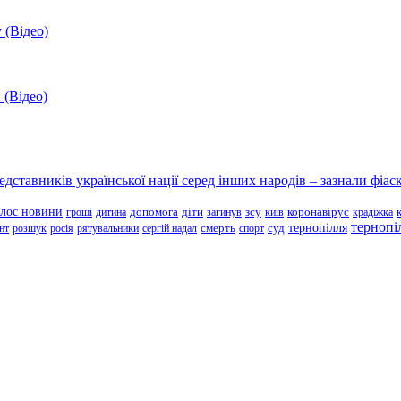
 (Відео)
 (Відео)
ставників української нації серед інших народів – зазнали фіаск
олос новини
зсу
гроші
дитина
допомога
діти
загинув
київ
коронавірус
крадіжка
тернопі
тернопілля
суд
нт
розшук
росія
рятувальники
сергій надал
смерть
спорт