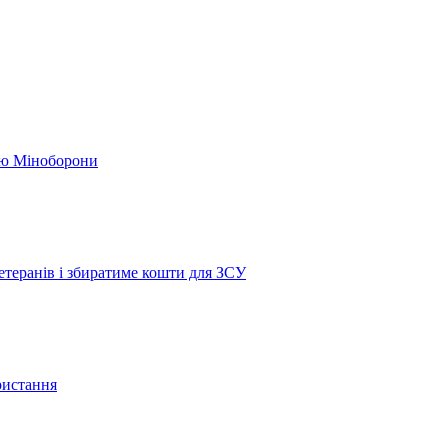
кою Міноборони
етеранів і збиратиме кошти для ЗСУ
ристання