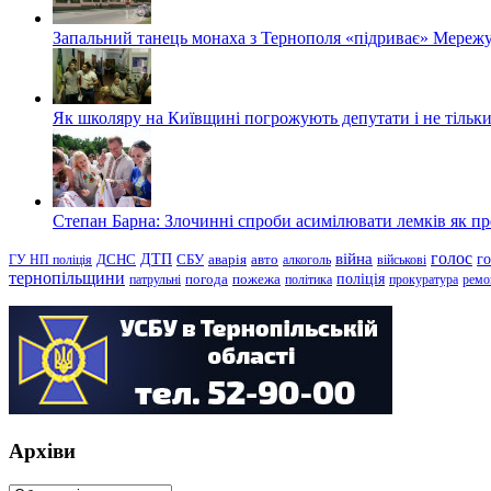
Запальний танець монаха з Тернополя «підриває» Мережу
Як школяру на Київщині погрожують депутати і не тільки
Степан Барна: Злочинні спроби асимілювати лемків як пред
голос
війна
г
ДТП
ГУ НП поліція
ДСНС
СБУ
аварія
авто
алкоголь
військові
тернопільщини
поліція
патрульні
погода
пожежа
політика
прокуратура
ремо
Архіви