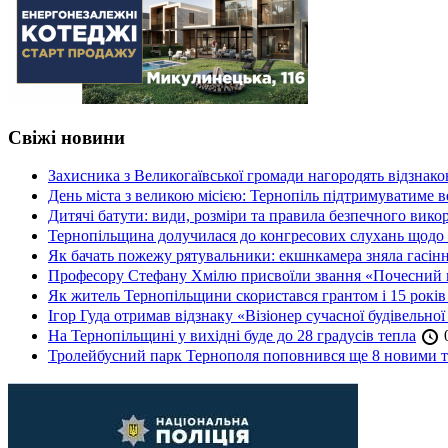
Свіжі новини
Захисника з Великогаївської громади нагородять відзна
День міста з великою місією: Тернопіль підтримуватиме в
Дитячі батути: види, розміри та правила безпечного вико
Тернопільщина долучилася до конгресових слухань щодо 
Як бачать пожежу рятувальники: екшнкамера зняла гасін
Професору Стефану Хмілю присвоїли звання «Почесний 
Як житель Тернопільщини скористався грантом і 15 років
Ігор Гуда отримав відзнаку «Візіонер сучасної будівельної
На Тернопільщині у вихідні буде до 28 градусів тепла
0
Тролейбусний парк Тернополя поповнився ще 8 новими 