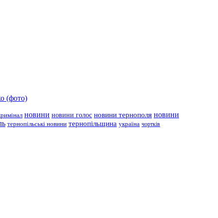
о (фото)
новини
новини тернополя
новини
новини голос
кримінал
ль
тернопільщина
україна
тернопільські новини
чортків