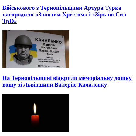
Військового з Тернопільщини Артура Турка
нагородили «Золотим Хрестом» і «Зіркою Сил
ТрО»
На Тернопільщині відкрили меморіальну дошку
воїну зі Львівщини Валерію Качаленку