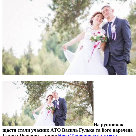
На рушничок
щастя стали учасник АТО Василь Гулька та його наречена
Галина Попович, – пише
Нова Тернопільська газета
.