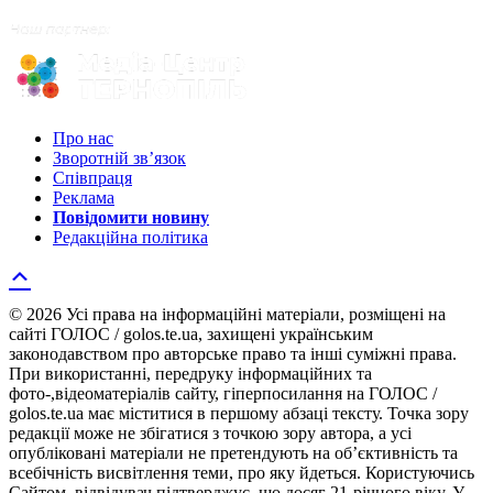
Про нас
Зворотній зв’язок
Співпраця
Реклама
Повідомити новину
Редакційна політика
© 2026 Усі права на інформаційні матеріали, розміщені на
сайті ГОЛОС / golos.te.ua, захищені українським
законодавством про авторське право та інші суміжні права.
При використанні, передруку інформаційних та
фото-,відеоматеріалів сайту, гіперпосилання на ГОЛОС /
golos.te.ua має міститися в першому абзаці тексту. Точка зору
редакції може не збігатися з точкою зору автора, а усі
опубліковані матеріали не претендують на об’єктивність та
всебічність висвітлення теми, про яку йдеться. Користуючись
Сайтом, відвідувач підтверджує, що досяг 21-річного віку. У