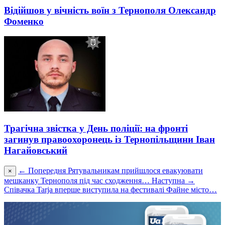
Відійшов у вічність воїн з Тернополя Олександр
Фоменко
Трагічна звістка у День поліції: на фронті
загинув правоохоронець із Тернопільщини Іван
Нагайовський
← Попередня
Рятувальникам прийшлося евакуювати
×
мешканку Тернополя під час сходження…
Наступна →
Співачка Tarja вперше виступила на фестивалі Файне місто…