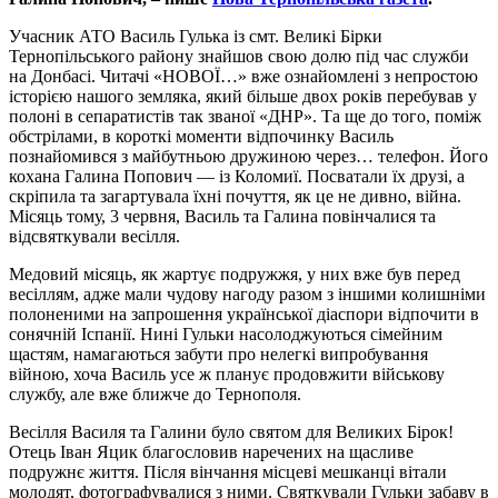
Учасник АТО Василь Гулька із смт. Великі Бірки
Тернопільського району знайшов свою долю під час служби
на Донбасі. Читачі «НОВОЇ…» вже ознайомлені з непростою
історією нашого земляка, який більше двох років перебував у
полоні в сепаратистів так званої «ДНР». Та ще до того, поміж
обстрілами, в короткі моменти відпочинку Василь
познайомився з майбутньою дружиною через… телефон. Його
кохана Галина Попович — із Коломиї. Посватали їх друзі, а
скріпила та загартувала їхні почуття, як це не дивно, війна.
Місяць тому, 3 червня, Василь та Галина повінчалися та
відсвяткували весілля.
Медовий місяць, як жартує подружжя, у них вже був перед
весіллям, адже мали чудову нагоду разом з іншими колишніми
полоненими на запрошення української діаспори відпочити в
сонячній Іспанії. Нині Гульки насолоджуються сімейним
щастям, намагаються забути про нелегкі випробування
війною, хоча Василь усе ж планує продовжити військову
службу, але вже ближче до Тернополя.
Весілля Василя та Галини було святом для Великих Бірок!
Отець Іван Яцик благословив наречених на щасливе
подружнє життя. Після вінчання місцеві мешканці вітали
молодят, фотографувалися з ними. Святкували Гульки забаву в