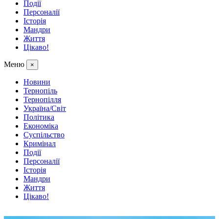
Події
Персоналії
Історія
Мандри
Життя
Цікаво!
Меню
×
Новини
Тернопіль
Тернопілля
Україна/Світ
Політика
Економіка
Суспільство
Кримінал
Події
Персоналії
Історія
Мандри
Життя
Цікаво!