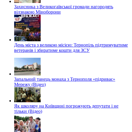
Захисника з Великогаївської громади нагородять
відзнакою Міноборони
День міста з великою місією: Тернопіль підтримуватиме
ветеранів і збиратиме кошти для ЗСУ
Запальний танець монаха з Тернополя «підриває»
Мережу (Відео)
Як школяру на Київщині погрожують депутати і не
тільки (Відео)