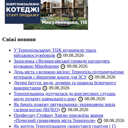
Свіжі новини
У Тернопільському ТЦК відзначили трьох
військовослужбовців
09.08.2026
Захисника з Великогаївської громади нагородять
відзнакою Міноборони
09.08.2026
День міста з великою місією: Тернопіль підтримуватиме
ветеранів і збиратиме кошти для ЗСУ
09.08.2026
Дитячі батути: види, розміри та правила безпечного
використання
09.08.2026
Тернопільщина долучилася до конгресових слухань
щодо початку навчального року
08.08.2026
Як бачать пожежу рятувальники: екшнкамера зняла
гасіння вогню (ВІДЕО)
08.08.2026
Професору Стефану Хмілю присвоїли звання
«Почесний громадянин міста Тернополя»
08.08.2026
Як житель Тернопільщини скористався грантом і 15