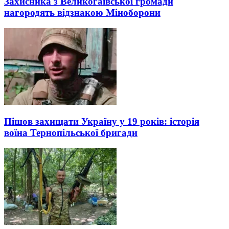
Захисника з Великогаївської громади
нагородять відзнакою Міноборони
Пішов захищати Україну у 19 років: історія
воїна Тернопільської бригади