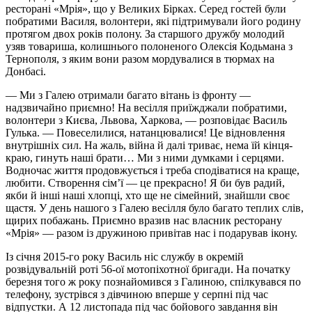
ресторані «Мрія», що у Великих Бірках. Серед гостей були
побратими Василя, волонтери, які підтримували його родину
протягом двох років полону. За старшого дружбу молодий
узяв товариша, колишнього полоненого Олексія Кодьмана з
Тернополя, з яким вони разом мордувалися в тюрмах на
Донбасі.
— Ми з Галею отримали багато вітань із фронту —
надзвичайно приємно! На весілля приїжджали побратими,
волонтери з Києва, Львова, Харкова, — розповідає Василь
Гулька. — Повеселилися, натанцювалися! Це відновлення
внутрішніх сил. На жаль, війна й далі триває, нема їй кінця-
краю, гинуть наші брати… Ми з ними думками і серцями.
Водночас життя продовжується і треба сподіватися на краще,
любити. Створення сім’ї — це прекрасно! Я би був радий,
якби й інші наші хлопці, хто ще не сімейний, знайшли своє
щастя. У день нашого з Галею весілля було багато теплих слів,
щирих побажань. Приємно вразив нас власник ресторану
«Мрія» — разом із дружиною привітав нас і подарував ікону.
Із січня 2015-го року Василь ніс службу в окремій
розвідувальній роті 56-ої мотопіхотної бригади. На початку
березня того ж року познайомився з Галиною, спілкувався по
телефону, зустрівся з дівчиною вперше у серпні під час
відпустки. А 12 листопада під час бойового завдання він