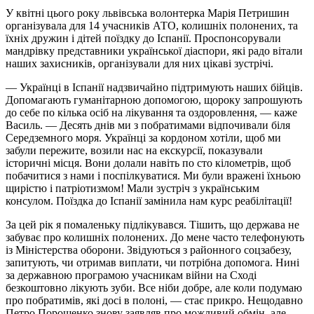
У квітні цього року львівська волонтерка Марія Петришин
організувала для 14 учасників АТО, колишніх полонених, та
їхніх дружин і дітей поїздку до Іспанії. Проспонсорували
мандрівку представники української діаспори, які радо вітали
наших захисників, організували для них цікаві зустрічі.
— Українці в Іспанії надзвичайно підтримують наших бійців.
Допомагають гуманітарною допомогою, щороку запрошують
до себе по кілька осіб на лікування та оздоровлення, — каже
Василь. — Десять днів ми з побратимами відпочивали біля
Середземного моря. Українці за кордоном хотіли, щоб ми
забули пережите, возили нас на екскурсії, показували
історичні місця. Вони долали навіть по сто кілометрів, щоб
побачитися з нами і поспілкуватися. Ми були вражені їхньою
щирістю і патріотизмом! Мали зустріч з українським
консулом. Поїздка до Іспанії замінила нам курс реабілітації!
За цей рік я помаленьку підлікувався. Тішить, що держава не
забуває про колишніх полонених. До мене часто телефонують
із Міністерства оборони. Звідуються з районного соцзабезу,
запитують, чи отримав виплати, чи потрібна допомога. Нині
за державною програмою учасникам війни на Сході
безкоштовно лікують зуби. Все ніби добре, але коли подумаю
про побратимів, які досі в полоні, — стає прикро. Нещодавно
Петро Порошенко знову заявляв про можливий обмін, але,