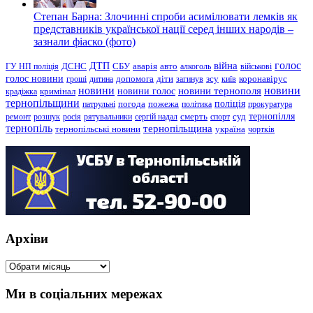
Степан Барна: Злочинні спроби асимілювати лемків як
представників української нації серед інших народів –
зазнали фіаско (фото)
голос
війна
ДТП
ГУ НП поліція
ДСНС
СБУ
аварія
авто
алкоголь
військові
голос новини
зсу
гроші
дитина
допомога
діти
загинув
київ
коронавірус
новини
новини тернополя
новини
новини голос
кримінал
крадіжка
тернопільщини
поліція
патрульні
погода
пожежа
політика
прокуратура
тернопілля
суд
ремонт
розшук
росія
рятувальники
сергій надал
смерть
спорт
тернопіль
тернопільщина
україна
тернопільські новини
чортків
Архіви
Архіви
Ми в соціальних мережах