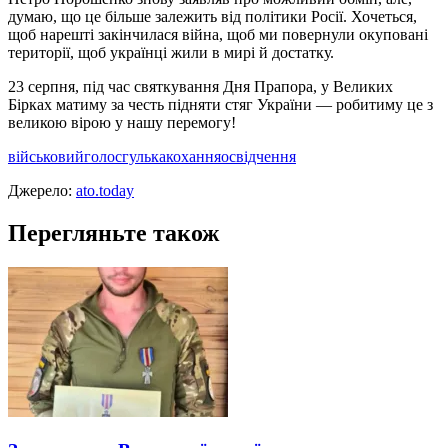
думаю, що це більше залежить від політики Росії. Хочеться,
щоб нарешті закінчилася війна, щоб ми повернули окуповані
території, щоб українці жили в мирі й достатку.
23 серпня, під час святкування Дня Прапора, у Великих
Бірках матиму за честь підняти стяг України — робитиму це з
великою вірою у нашу перемогу!
військовий
голос
гулька
кохання
освідчення
Джерело:
ato.today
Перегляньте також