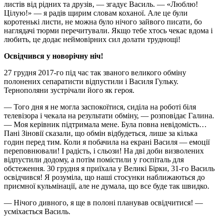
листів від рідних та друзів, — згадує Василь. — «Люблю!
Цілую!» — я радів щирим словам коханої. Але це були
коротенькі листи, не можна було нічого зайвого писати, бо
наглядачі тюрми перечитували. Якщо тебе хтось чекає вдома і
любить, це додає неймовірних сил долати труднощі!
Освідчився у новорічну ніч!
27 грудня 2017-го під час так званого великого обміну
полонених сепаратисти відпустили і Василя Гульку.
Тернополяни зустрічали його як героя.
— Того дня я не могла заспокоїтися, сиділа на роботі біля
телевізора і чекала на результати обміну, — розповідає Галина.
— Моя керівник підтримала мене. Була повна невідомість…
Пані Зіновії сказали, що обмін відбудеться, лише за кілька
годин перед тим. Коли я побачила на екрані Василя — емоції
переповнювали! І радість, і сльози! На дві доби визволених
відпустили додому, а потім помістили у госпіталь для
обстеження. 30 грудня я приїхала у Великі Бірки, 31-го Василь
освідчився! Я розуміла, що наші стосунки наближаються до
приємної кульмінації, але не думала, що все буде так швидко.
— Нічого дивного, я ще в полоні планував освідчитися! —
усміхається Василь.