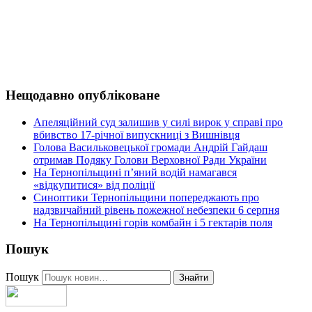
Нещодавно опубліковане
Апеляційний суд залишив у силі вирок у справі про
вбивство 17-річної випускниці з Вишнівця
Голова Васильковецької громади Андрій Гайдаш
отримав Подяку Голови Верховної Ради України
На Тернопільщині п’яний водій намагався
«відкупитися» від поліції
Синоптики Тернопільщини попереджають про
надзвичайний рівень пожежної небезпеки 6 серпня
На Тернопільщині горів комбайн і 5 гектарів поля
Пошук
Пошук
Знайти