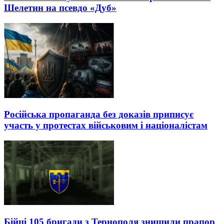
Шелетин на псевдо «Дуб»
Російська пропаганда без доказів приписує
участь у протестах військовим і націоналістам
Бійці 105 бригади з Тернополя знищили прапор