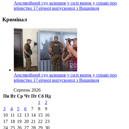
Апеляційний суд залишив у силі вирок у справі про
вбивство 17-річної випускниці з Вишнівця
Кримінал
Апеляційний суд залишив у силі вирок у справі про
вбивство 17-річної випускниці з Вишнівця
Серпень 2026
Пн
Вт
Ср
Чт
Пт
Сб
Нд
1
2
3
4
5
6
7
8
9
10
11
12
13
14
15
16
17
18
19
20
21
22
23
24
25
26
27
28
29
30