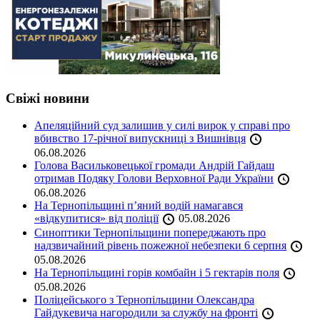
Свіжі новини
Апеляційний суд залишив у силі вирок у справі про
вбивство 17-річної випускниці з Вишнівця
06.08.2026
Голова Васильковецької громади Андрій Гайдаш
отримав Подяку Голови Верховної Ради України
06.08.2026
На Тернопільщині п’яний водій намагався
«відкупитися» від поліції
05.08.2026
Синоптики Тернопільщини попереджають про
надзвичайний рівень пожежної небезпеки 6 серпня
05.08.2026
На Тернопільщині горів комбайн і 5 гектарів поля
05.08.2026
Поліцейського з Тернопільщини Олександра
Гайдукевича нагородили за службу на фронті