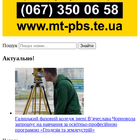
Пошук
Знайти
Актуально!
Галицький фаховий коледж імені В’ячеслава Чорновола
запрошує на навчання за освітньо-професійною
програмою «Геодезія та землеустрій»