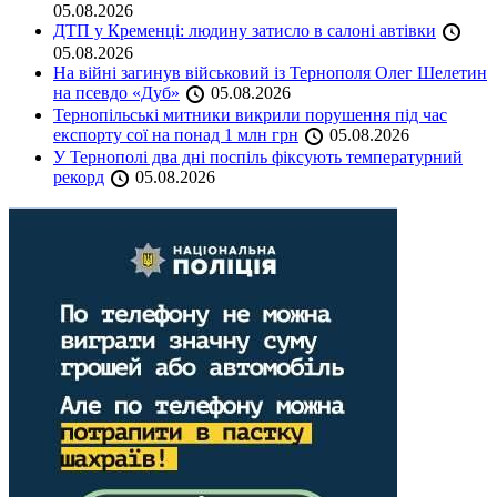
05.08.2026
ДТП у Кременці: людину затисло в салоні автівки
05.08.2026
На війні загинув військовий із Тернополя Олег Шелетин
на псевдо «Дуб»
05.08.2026
Тернопільські митники викрили порушення під час
експорту сої на понад 1 млн грн
05.08.2026
У Тернополі два дні поспіль фіксують температурний
рекорд
05.08.2026