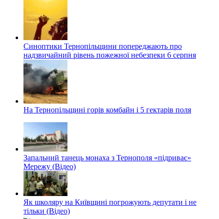
Синоптики Тернопільщини попереджають про
надзвичайний рівень пожежної небезпеки 6 серпня
На Тернопільщині горів комбайн і 5 гектарів поля
Запальний танець монаха з Тернополя «підриває»
Мережу (Відео)
Як школяру на Київщині погрожують депутати і не
тільки (Відео)