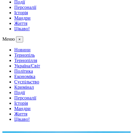
Події
Персоналії
Історія
Мандри
Життя
Цікаво!
Меню
×
Новини
Тернопіль
Тернопілля
Україна/Світ
Політика
Економіка
Суспільство
Кримінал
Події
Персоналії
Історія
Мандри
Життя
Цікаво!