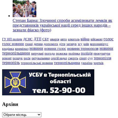
Степан Барна: Злочинні спроби асимілювати лемків як
представників української нації серед інших народів –
зазнали фіаско (фото)
голос
війна
ДТП
ГУ НП поліція
ДСНС
СБУ
аварія
авто
алкоголь
військові
голос новини
зсу
гроші
дитина
допомога
діти
загинув
київ
коронавірус
новини
новини тернополя
новини
новини голос
кримінал
крадіжка
тернопільщини
поліція
патрульні
погода
пожежа
політика
прокуратура
тернопілля
суд
ремонт
розшук
росія
рятувальники
сергій надал
смерть
спорт
тернопіль
тернопільщина
україна
тернопільські новини
чортків
Архіви
Архіви