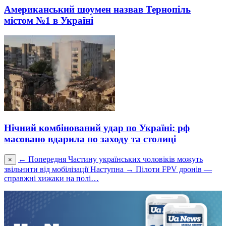
Американський шоумен назвав Тернопіль
містом №1 в Україні
Нічний комбінований удар по Україні: рф
масовано вдарила по заходу та столиці
← Попередня
Частину українських чоловіків можуть
×
звільнити від мобілізації
Наступна →
Пілоти FPV дронів —
справжні хижаки на полі…