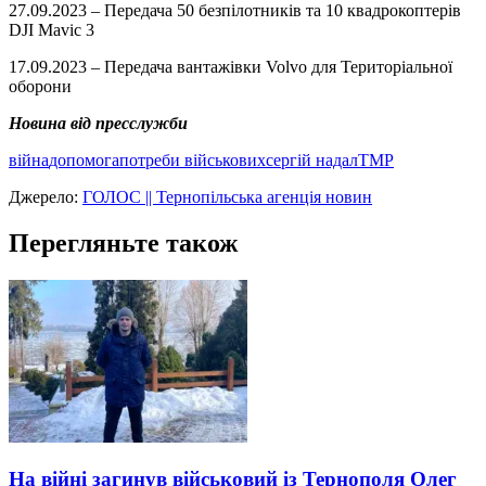
27.09.2023 – Передача 50 безпілотників та 10 квадрокоптерів
DJI Mavic 3
17.09.2023 – Передача вантажівки Volvo для Територіальної
оборони
Новина від пресслужби
війна
допомога
потреби військових
сергій надал
ТМР
Джерело:
ГОЛОС || Тернопільська агенція новин
Перегляньте також
На війні загинув військовий із Тернополя Олег