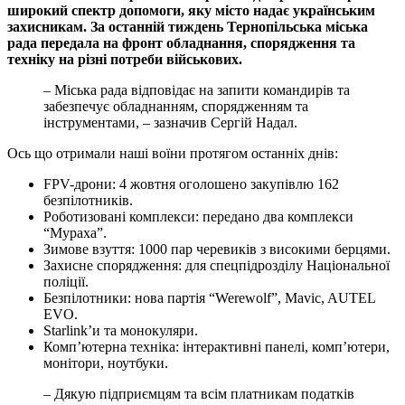
широкий спектр допомоги, яку місто надає українським
захисникам. За останній тиждень Тернопільська міська
рада передала на фронт обладнання, спорядження та
техніку на різні потреби військових.
– Міська рада відповідає на запити командирів та
забезпечує обладнанням, спорядженням та
інструментами, – зазначив Сергій Надал.
Ось що отримали наші воїни протягом останніх днів:
FPV-дрони: 4 жовтня оголошено закупівлю 162
безпілотників.
Роботизовані комплекси: передано два комплекси
“Мураха”.
Зимове взуття: 1000 пар черевиків з високими берцями.
Захисне спорядження: для спецпідрозділу Національної
поліції.
Безпілотники: нова партія “Werewolf”, Mavic, AUTEL
EVO.
Starlink’и та монокуляри.
Комп’ютерна техніка: інтерактивні панелі, комп’ютери,
монітори, ноутбуки.
– Дякую підприємцям та всім платникам податків