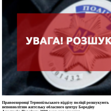
Правоохоронці Тернопільського відділу поліції розшукують
неповнолітню жительку обласного центру Бородіну