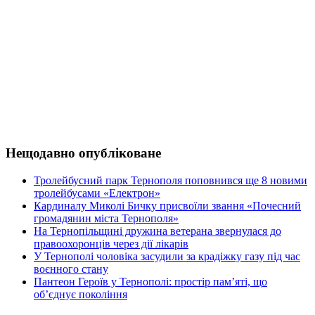
Нещодавно опубліковане
Тролейбусний парк Тернополя поповнився ще 8 новими
тролейбусами «Електрон»
Кардиналу Миколі Бичку присвоїли звання «Почесний
громадянин міста Тернополя»
На Тернопільщині дружина ветерана звернулася до
правоохоронців через дії лікарів
У Тернополі чоловіка засудили за крадіжку газу під час
воєнного стану
Пантеон Героїв у Тернополі: простір пам’яті, що
об’єднує покоління