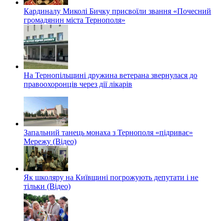
Кардиналу Миколі Бичку присвоїли звання «Почесний
громадянин міста Тернополя»
На Тернопільщині дружина ветерана звернулася до
правоохоронців через дії лікарів
Запальний танець монаха з Тернополя «підриває»
Мережу (Відео)
Як школяру на Київщині погрожують депутати і не
тільки (Відео)