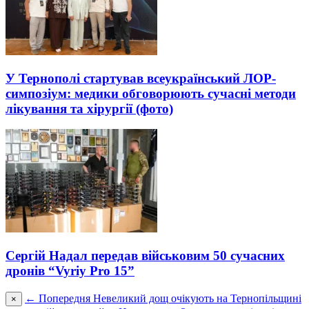
У Тернополі стартував всеукраїнський ЛОР-
симпозіум: медики обговорюють сучасні методи
лікування та хірургії (фото)
Сергій Надал передав військовим 50 сучасних
дронів “Vyriy Pro 15”
← Попередня
Невеликий дощ очікують на Тернопільщині
×