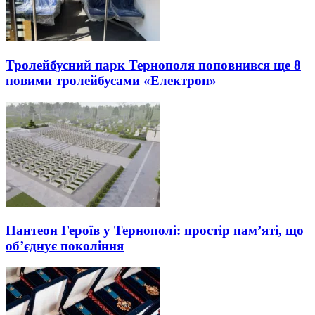
Тролейбусний парк Тернополя поповнився ще 8
новими тролейбусами «Електрон»
Пантеон Героїв у Тернополі: простір пам’яті, що
об’єднує покоління