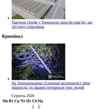
Пантеон Героїв у Тернополі: простір пам’яті, що
об’єднує покоління
Кримінал
На Тернопільщині 15-річний мотоцикліст збив
пішохода: до лікарні потрапили троє людей
Серпень 2026
Пн
Вт
Ср
Чт
Пт
Сб
Нд
1
2