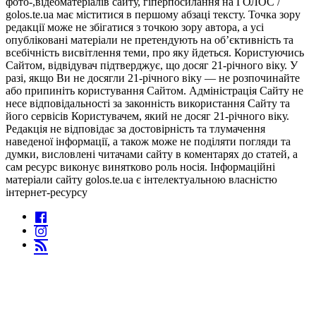
фото-,відеоматеріалів сайту, гіперпосилання на ГОЛОС /
golos.te.ua має міститися в першому абзаці тексту. Точка зору
редакції може не збігатися з точкою зору автора, а усі
опубліковані матеріали не претендують на об’єктивність та
всебічність висвітлення теми, про яку йдеться. Користуючись
Сайтом, відвідувач підтверджує, що досяг 21-річного віку. У
разі, якщо Ви не досягли 21-річного віку — не розпочинайте
або припиніть користування Сайтом. Адміністрація Сайту не
несе відповідальності за законність використання Сайту та
його сервісів Користувачем, який не досяг 21-річного віку.
Редакція не відповідає за достовірність та тлумачення
наведеної інформації, а також може не поділяти погляди та
думки, висловлені читачами сайту в коментарях до статей, а
сам ресурс виконує винятково роль носія. Інформаційні
матеріали сайту golos.te.ua є інтелектуальною власністю
інтернет-ресурсу