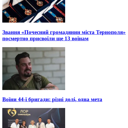
Звання «Почесний громадянин міста Тернополя»
посмертно присвоїли ще 13 воїнам
Воїни 44-ї бригади: різні долі, одна мета