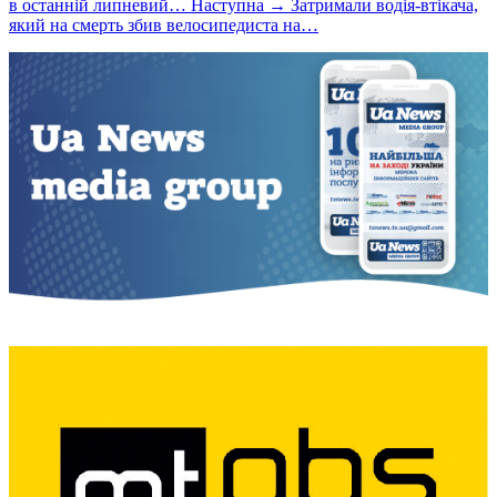
в останній липневий…
Наступна →
Затримали водія-втікача,
який на смерть збив велосипедиста на…