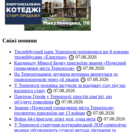
Свіжі новини
Тролейбусний парк Тернополя поповнився ще 8 новими
тролейбусами «Електрон»
07.08.2026
Кардиналу Миколі Бичку присвоїли звання «Почесний
громадянин міста Тернополя»
07.08.2026
На Тернопільщині дружина ветерана звернулася до
правоохоронців через дії лікарів
07.08.2026
У Тернополі чоловіка засудили за крадіжку газу під час
воєнного стану
07.08.2026
Пантеон Героїв у Тернополі: простір пам’яті, що
об’єднує покоління
07.08.2026
Звання «Почесний громадянин міста Тернополя»
посмертно присвоїли ще 13 воїнам
07.08.2026
Воїни 44-ї бригади: різні долі, одна мета
07.08.2026
У Тернополі стартував всеукраїнський ЛОР-симпозіум:
медики обговорюють сучасні методи лікування та