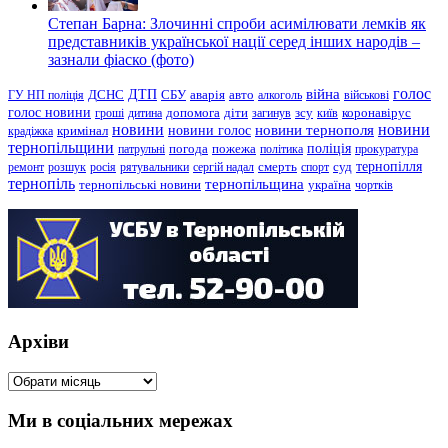
Степан Барна: Злочинні спроби асимілювати лемків як
представників української нації серед інших народів –
зазнали фіаско (фото)
голос
війна
ДТП
ГУ НП поліція
ДСНС
СБУ
аварія
авто
алкоголь
військові
голос новини
зсу
гроші
дитина
допомога
діти
загинув
київ
коронавірус
новини
новини тернополя
новини
новини голос
кримінал
крадіжка
тернопільщини
поліція
патрульні
погода
пожежа
політика
прокуратура
тернопілля
суд
ремонт
розшук
росія
рятувальники
сергій надал
смерть
спорт
тернопіль
тернопільщина
україна
тернопільські новини
чортків
Архіви
Архіви
Ми в соціальних мережах