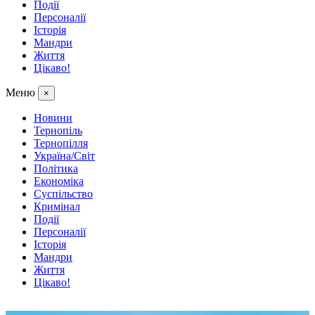
Події
Персоналії
Історія
Мандри
Життя
Цікаво!
Меню
×
Новини
Тернопіль
Тернопілля
Україна/Світ
Політика
Економіка
Суспільство
Кримінал
Події
Персоналії
Історія
Мандри
Життя
Цікаво!