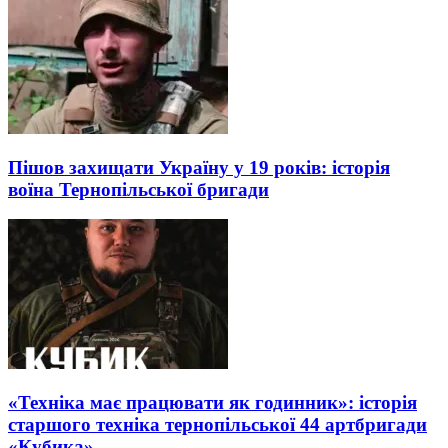
Пішов захищати Україну у 19 років: історія
воїна Тернопільської бригади
«Техніка має працювати як годинник»: історія
старшого техніка тернопільської 44 артбригади
«Кубика»