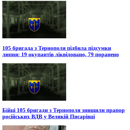
105 бригада з Тернополя підбила підсумки
липня: 19 окупантів ліквідовано, 79 поранено
Бійці 105 бригади з Тернополя знищили прапор
російських ВДВ у Великій Писарівці