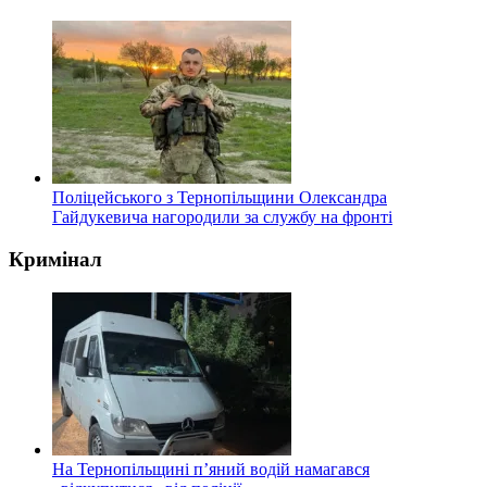
Поліцейського з Тернопільщини Олександра
Гайдукевича нагородили за службу на фронті
Кримінал
На Тернопільщині п’яний водій намагався