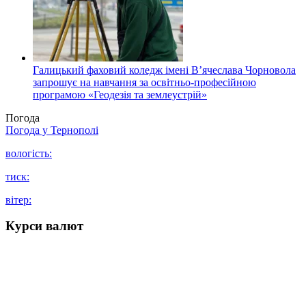
Галицький фаховий коледж імені В’ячеслава Чорновола
запрошує на навчання за освітньо-професійною
програмою «Геодезія та землеустрій»
Погода
Погода у
Тернополі
вологість:
тиск:
вітер:
Курси валют