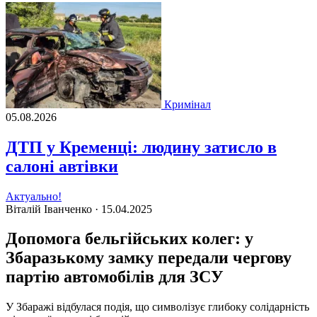
Кримінал
05.08.2026
ДТП у Кременці: людину затисло в
салоні автівки
Актуально!
Віталій Іванченко ·
15.04.2025
Допомога бельгійських колег: у
Збаразькому замку передали чергову
партію автомобілів для ЗСУ
У Збаражі відбулася подія, що символізує глибоку солідарність