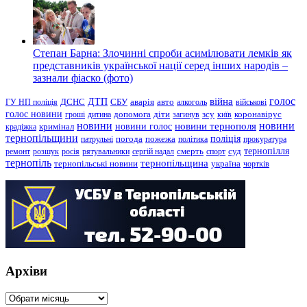
Степан Барна: Злочинні спроби асимілювати лемків як
представників української нації серед інших народів –
зазнали фіаско (фото)
голос
війна
ДТП
ГУ НП поліція
ДСНС
СБУ
аварія
авто
алкоголь
військові
голос новини
зсу
гроші
дитина
допомога
діти
загинув
київ
коронавірус
новини
новини тернополя
новини
новини голос
кримінал
крадіжка
тернопільщини
поліція
патрульні
погода
пожежа
політика
прокуратура
тернопілля
суд
ремонт
розшук
росія
рятувальники
сергій надал
смерть
спорт
тернопіль
тернопільщина
україна
тернопільські новини
чортків
Архіви
Архіви