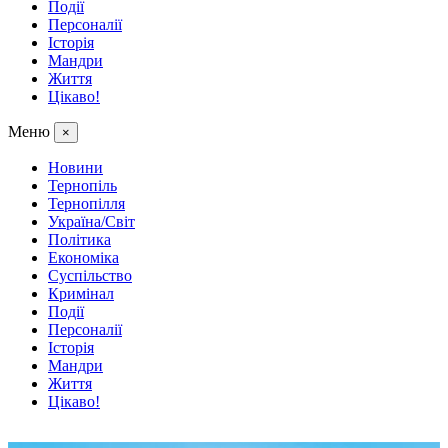
Події
Персоналії
Історія
Мандри
Життя
Цікаво!
Меню
×
Новини
Тернопіль
Тернопілля
Україна/Світ
Політика
Економіка
Суспільство
Кримінал
Події
Персоналії
Історія
Мандри
Життя
Цікаво!