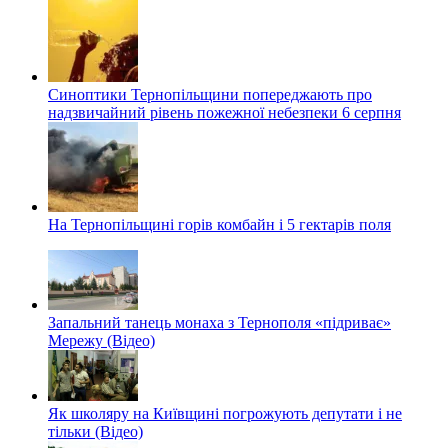
Синоптики Тернопільщини попереджають про
надзвичайний рівень пожежної небезпеки 6 серпня
На Тернопільщині горів комбайн і 5 гектарів поля
Запальний танець монаха з Тернополя «підриває»
Мережу (Відео)
Як школяру на Київщині погрожують депутати і не
тільки (Відео)