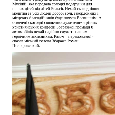
Мусіній, яка передала солодкі подарунки для
наших дітей від дітей Бельгії. Нехай сьогоднішня
молитва за усіх людей доброї волі, закордонних і
місцевих благодійників буде почута Всевишнім. А
освячені сьогодні священнослужителями різних
християнських конфесій Збаразької громади 8
автомобілів нехай надійно служать нашим
героїчним захисникам. Разом – переможемо!» –
сказав міський голова Збаража Роман
Полікровський.