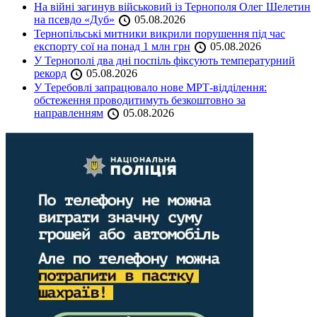
На війні загинув військовий із Тернополя Олег Шелетин
на псевдо «Дуб»
05.08.2026
Тернопільські митники викрили порушення під час
експорту сої на понад 1 млн грн
05.08.2026
У Тернополі два дні поспіль фіксують температурний
рекорд
05.08.2026
У Теребовлі запрацювало нове МРТ-відділення:
обстеження проводитимуть безкоштовно за
направленням
05.08.2026