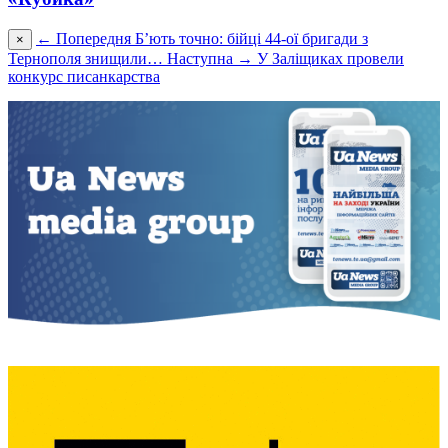
← Попередня
Б’ють точно: бійці 44-ої бригади з
×
Тернополя знищили…
Наступна →
У Заліщиках провели
конкурс писанкарства