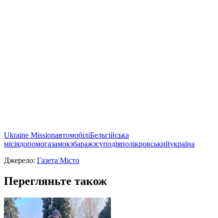
Ukraine Mission
автомобілі
Бельгійська
місія
допомога
замок
збараж
зсу
подія
полікровський
україна
Джерело:
Газета Місто
Перегляньте також