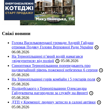
Свіжі новини
Голова Васильковецької громади Андрій Гайдаш
отримав Подяку Голови Верховної Ради України
06.08.2026
На Тернопільщині п’яний водій намагався
«відкупитися» від поліції
05.08.2026
Синоптики Тернопільщини попереджають про
надзвичайний рівень пожежної небезпеки 6 серпня
05.08.2026
На Тернопільщині горів комбайн і 5 гектарів поля
05.08.2026
Поліцейського з Тернопільщини Олександра
Гайдукевича нагородили за службу на фронті
05.08.2026
ДТП у Кременці: людину затисло в салоні автівки
05.08.2026