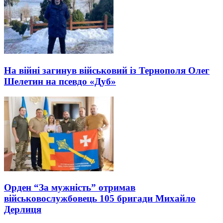
На війні загинув військовий із Тернополя Олег
Шелетин на псевдо «Дуб»
Орден “За мужність” отримав
військовослужбовець 105 бригади Михайло
Дерлиця