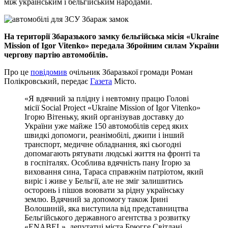
між українським і бельгійським народами.
На території Збаразького замку бельгійська місія «Ukraine
Mission of Igor Vitenko» передала Збройним силам України
чергову партію автомобілів.
Про це
повідомив
очільник Збаразької громади Роман
Полікровський, передає
Газета
Місто.
«Я вдячний за плідну і невтомну працю Голові
місії Social Project «Ukraine Mission of Igor Vitenko»
Ігорю Вітеньку, який організував доставку до
України уже майже 150 автомобілів серед яких
швидкі допомоги, реанімобілі, джипи і інший
транспорт, медичне обладнання, які сьогодні
допомагають рятувати людські життя на фронті та
в госпіталях. Особлива вдячність пану Ігорю за
виховання сина, Тараса справжнім патріотом, який
виріс і живе у Бельгії, але не зміг залишитись
осторонь і пішов воювати за рідну українську
землю. Вдячний за допомогу також Ірині
Волошиній, яка виступила від представництва
Бельгійського державного агентства з розвитку
«ENABEL», депутатці міста Брюгге Світлані