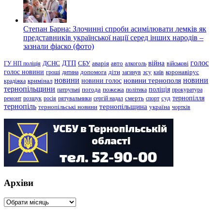
Степан Барна: Злочинні спроби асимілювати лемків як
представників української нації серед інших народів –
зазнали фіаско (фото)
голос
війна
ДТП
ГУ НП поліція
ДСНС
СБУ
аварія
авто
алкоголь
військові
голос новини
зсу
гроші
дитина
допомога
діти
загинув
київ
коронавірус
новини
новини тернополя
новини
новини голос
кримінал
крадіжка
тернопільщини
поліція
патрульні
погода
пожежа
політика
прокуратура
тернопілля
суд
ремонт
розшук
росія
рятувальники
сергій надал
смерть
спорт
тернопіль
тернопільщина
україна
тернопільські новини
чортків
Архіви
Архіви