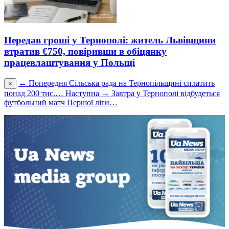
Передав гроші у Тернополі: житель Львівщини
втратив €750, повіривши в обіцянку
працевлаштування у Польщі
← Попередня
Сільська рада на Тернопільщині сплатить
×
понад 200 тис.…
Наступна →
Завтра у Тернополі відбудеться
футбольний матч Першої ліги…