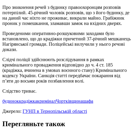
Про зникнення речей з будинку правоохоронцям розповів
потерпілий. 45-річний чоловік розповів, що з його будинку, де
на даний час ніхто не проживає, викрали майно. Грабіжник
проник у помешкання, зламавши замок на вхідних дверях.
Проведеними оперативно-розшуковими заходами було
встановлено, що до крадіжки причетний 37-річний мешканець
Нагірянської громади. Поліцейські вилучили у нього речові
докази.
Слідчі поліції здійснюють розслідування в рамках
кримінального провадження відповідно до ч. 4 ст. 185
(крадіжка, вчинена в умовах воєнного стану) Кримінального
кодексу України. Санкція статті передбачає покарання від
п’яти до восьми років позбавлення волі.
Слідство триває.
будинок
крадіжка
кримінал
Чортківщина
шафа
Джерело:
ГУНП в Тернопільській області
Перегляньте також