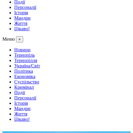
Події
Персоналії
Історія
Мандри
Життя
Цікаво!
Меню
×
Новини
Тернопіль
Тернопілля
Україна/Світ
Політика
Економіка
Суспільство
Кримінал
Події
Персоналії
Історія
Мандри
Життя
Цікаво!