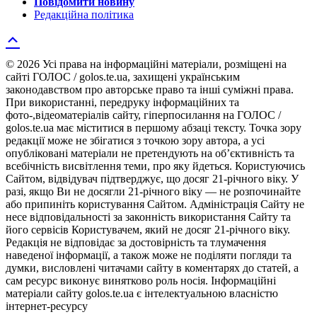
Повідомити новину
Редакційна політика
© 2026 Усі права на інформаційні матеріали, розміщені на
сайті ГОЛОС / golos.te.ua, захищені українським
законодавством про авторське право та інші суміжні права.
При використанні, передруку інформаційних та
фото-,відеоматеріалів сайту, гіперпосилання на ГОЛОС /
golos.te.ua має міститися в першому абзаці тексту. Точка зору
редакції може не збігатися з точкою зору автора, а усі
опубліковані матеріали не претендують на об’єктивність та
всебічність висвітлення теми, про яку йдеться. Користуючись
Сайтом, відвідувач підтверджує, що досяг 21-річного віку. У
разі, якщо Ви не досягли 21-річного віку — не розпочинайте
або припиніть користування Сайтом. Адміністрація Сайту не
несе відповідальності за законність використання Сайту та
його сервісів Користувачем, який не досяг 21-річного віку.
Редакція не відповідає за достовірність та тлумачення
наведеної інформації, а також може не поділяти погляди та
думки, висловлені читачами сайту в коментарях до статей, а
сам ресурс виконує винятково роль носія. Інформаційні
матеріали сайту golos.te.ua є інтелектуальною власністю
інтернет-ресурсу