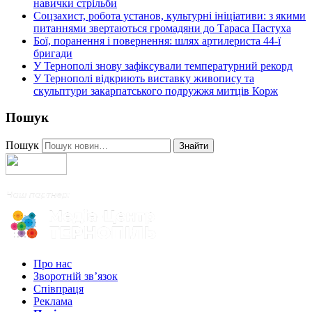
навички стрільби
Соцзахист, робота установ, культурні ініціативи: з якими
питаннями звертаються громадяни до Тараса Пастуха
Бої, поранення і повернення: шлях артилериста 44-ї
бригади
У Тернополі знову зафіксували температурний рекорд
У Тернополі відкриють виставку живопису та
скульптури закарпатського подружжя митців Корж
Пошук
Пошук
Знайти
Про нас
Зворотній зв’язок
Співпраця
Реклама