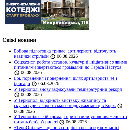
Свіжі новини
Бойова підготовка триває: артилеристи відточують
навички стрільби
06.08.2026
Соцзахист, робота установ, культурні ініціативи: з якими
питаннями звертаються громадяни до Тараса Пастуха
06.08.2026
Бої, поранення і повернення: шлях артилериста 44-ї
бригади
06.08.2026
У Тернополі знову зафіксували температурний рекорд
06.08.2026
У Тернополі відкриють виставку живопису та
скульптури закарпатського подружжя митців Корж
06.08.2026
У Тернопільській громаді призначили уповноваженого з
питань безбар’єрності
06.08.2026
«ТернОпілля» – це нова сторінка розвитку компанії і