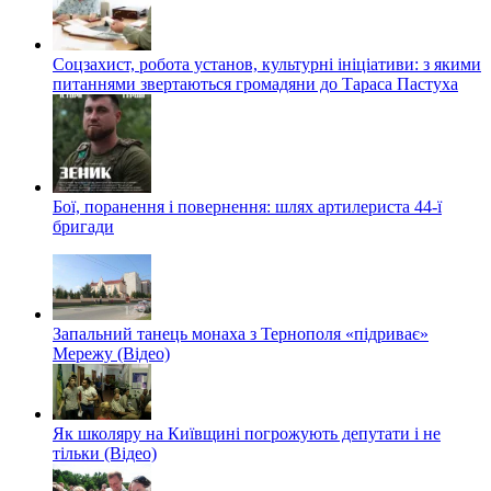
Соцзахист, робота установ, культурні ініціативи: з якими
питаннями звертаються громадяни до Тараса Пастуха
Бої, поранення і повернення: шлях артилериста 44-ї
бригади
Запальний танець монаха з Тернополя «підриває»
Мережу (Відео)
Як школяру на Київщині погрожують депутати і не
тільки (Відео)