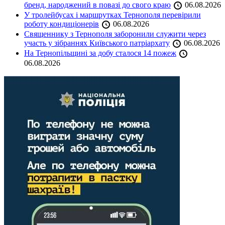
бренд, народжений в повазі до свого краю
06.08.2026
У тролейбусах і маршрутках Тернополя перевірили
роботу кондиціонерів
06.08.2026
Священнику з Тернополя заборонили служити через
участь у зібраннях Київського патріархату
06.08.2026
На Тернопільщині за добу сталося 14 пожеж
06.08.2026