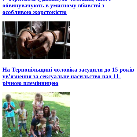
обвинувачують в умисному вбивстві з
особливою жорстокістю
На Тернопільщині чоловіка засудили до 15 років
ув’язнення за сексуальне насильство над 11-
річною племінницею