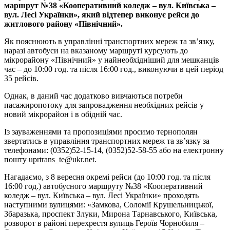
маршрут №38 «Кооперативний коледж – вул. Київська –
вул. Лесi Українки», який вiдтепер виконує рейси до
житлового району «Пiвнiчний».
Як пояснюють в управлiннi транспортних мереж та зв’язку,
наразi автобуси на вказаному маршрутi курсують до
мiкрорайону «Пiвнiчний» у найнеобхiднiший для мешканцiв
час – до 10:00 год. та пiсля 16:00 год., виконуючи в цей перiод
35 рейсiв.
Однак, в даний час додатково вивчаються потреби
пасажиропотоку для запровадження необхiдних рейсiв у
новий мiкрорайон i в обiднiй час.
Iз зауваженнями та пропозицiями просимо тернополян
звертатись в управлiння транспортних мереж та зв’язку за
телефонами: (0352)52-15-14, (0352)52-58-55 або на електронну
пошту uprtrans_te@ukr.net.
Нагадаємо, з 8 вересня окремi рейси (до 10:00 год. та пiсля
16:00 год.) автобусного маршруту №38 «Кооперативний
коледж – вул. Київська – вул. Лесi Українки» проходять
наступними вулицями: «Замкова, Соломiї Крушельницької,
Збаразька, проспект Злуки, Мирона Тарнавського, Київська,
розворот в районi перехрестя вулиць Героїв Чорнобиля –