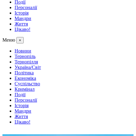
Події
Персоналії
Історія
Мандри
Життя
Цікаво!
Меню
×
Новини
Тернопіль
Тернопілля
Україна/Світ
Політика
Економіка
Суспільство
Кримінал
Події
Персоналії
Історія
Мандри
Життя
Цікаво!