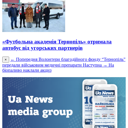
«Футбольна академія Тернопіль» отримала
автобус від угорських партнерів
← Попередня
Волонтери благодійного фонду “Тернопіль”
×
передали військовим медичні препарати
Наступна →
На
біопаливо наклали акциз