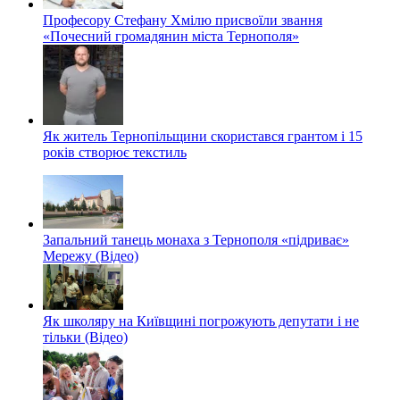
Професору Стефану Хмілю присвоїли звання
«Почесний громадянин міста Тернополя»
Як житель Тернопільщини скористався грантом і 15
років створює текстиль
Запальний танець монаха з Тернополя «підриває»
Мережу (Відео)
Як школяру на Київщині погрожують депутати і не
тільки (Відео)