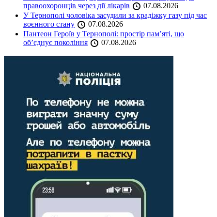
правоохоронців через дії лікарів
07.08.2026
У Тернополі чоловіка засудили за крадіжку газу під час
воєнного стану
07.08.2026
Пантеон Героїв у Тернополі: простір пам’яті, що
об’єднує покоління
07.08.2026