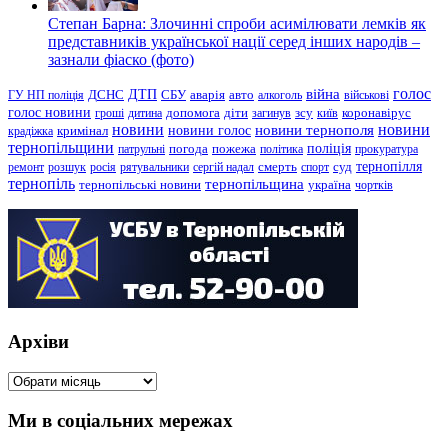
Степан Барна: Злочинні спроби асимілювати лемків як
представників української нації серед інших народів –
зазнали фіаско (фото)
голос
війна
ДТП
ГУ НП поліція
ДСНС
СБУ
аварія
авто
алкоголь
військові
голос новини
зсу
гроші
дитина
допомога
діти
загинув
київ
коронавірус
новини
новини тернополя
новини
новини голос
кримінал
крадіжка
тернопільщини
поліція
патрульні
погода
пожежа
політика
прокуратура
тернопілля
суд
ремонт
розшук
росія
рятувальники
сергій надал
смерть
спорт
тернопіль
тернопільщина
україна
тернопільські новини
чортків
Архіви
Архіви
Ми в соціальних мережах