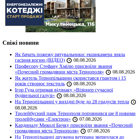
Свіжі новини
Як бачать пожежу рятувальники: екшнкамера зняла
гасіння вогню (ВІДЕО)
08.08.2026
Професору Стефану Хмілю присвоїли звання
«Почесний громадянин міста Тернополя»
08.08.2026
Як житель Тернопільщини скористався грантом і 15
років створює текстиль
08.08.2026
Ігор Гуда отримав відзнаку «Візіонер сучасної
будівельної галузі»
08.08.2026
На Тернопільщині у вихідні буде до 28 градусів тепла
08.08.2026
Тролейбусний парк Тернополя поповнився ще 8 новими
тролейбусами «Електрон»
07.08.2026
Кардиналу Миколі Бичку присвоїли звання «Почесний
громадянин міста Тернополя»
07.08.2026
На Тернопільщині дружина ветерана звернулася до