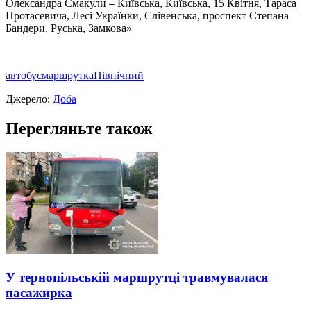
Олександра Смакули – Київська, Київська, 15 Квiтня, Тараса
Протасевича, Лесi Українки, Слiвенська, проспект Степана
Бандери, Руська, Замкова»
автобус
маршрутка
Північний
Джерело:
Доба
Перегляньте також
У тернопільській маршрутці травмувалася
пасажирка