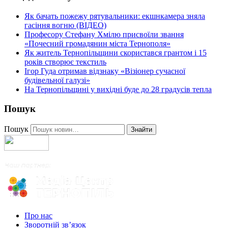
Як бачать пожежу рятувальники: екшнкамера зняла
гасіння вогню (ВІДЕО)
Професору Стефану Хмілю присвоїли звання
«Почесний громадянин міста Тернополя»
Як житель Тернопільщини скористався грантом і 15
років створює текстиль
Ігор Гуда отримав відзнаку «Візіонер сучасної
будівельної галузі»
На Тернопільщині у вихідні буде до 28 градусів тепла
Пошук
Пошук
Знайти
Про нас
Зворотній зв’язок