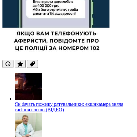
Останні
Популярні
Теги
Як бачать пожежу рятувальники: екшнкамера зняла
гасіння вогню (ВІДЕО)