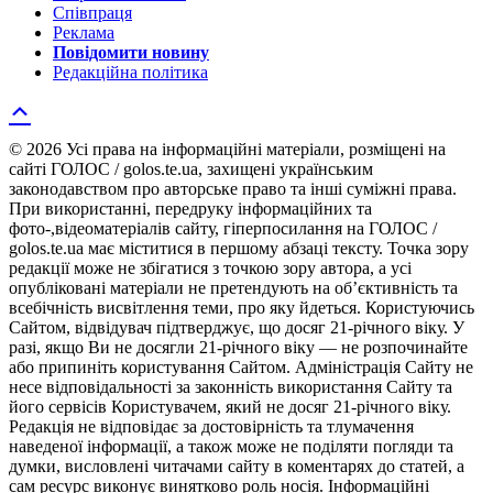
Співпраця
Реклама
Повідомити новину
Редакційна політика
© 2026 Усі права на інформаційні матеріали, розміщені на
сайті ГОЛОС / golos.te.ua, захищені українським
законодавством про авторське право та інші суміжні права.
При використанні, передруку інформаційних та
фото-,відеоматеріалів сайту, гіперпосилання на ГОЛОС /
golos.te.ua має міститися в першому абзаці тексту. Точка зору
редакції може не збігатися з точкою зору автора, а усі
опубліковані матеріали не претендують на об’єктивність та
всебічність висвітлення теми, про яку йдеться. Користуючись
Сайтом, відвідувач підтверджує, що досяг 21-річного віку. У
разі, якщо Ви не досягли 21-річного віку — не розпочинайте
або припиніть користування Сайтом. Адміністрація Сайту не
несе відповідальності за законність використання Сайту та
його сервісів Користувачем, який не досяг 21-річного віку.
Редакція не відповідає за достовірність та тлумачення
наведеної інформації, а також може не поділяти погляди та
думки, висловлені читачами сайту в коментарях до статей, а
сам ресурс виконує винятково роль носія. Інформаційні