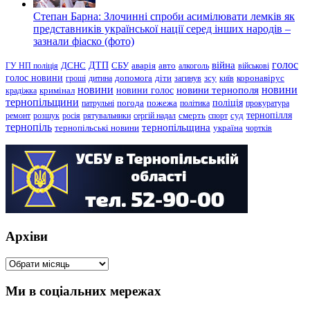
Степан Барна: Злочинні спроби асимілювати лемків як
представників української нації серед інших народів –
зазнали фіаско (фото)
голос
війна
ДТП
ГУ НП поліція
ДСНС
СБУ
аварія
авто
алкоголь
військові
голос новини
зсу
гроші
дитина
допомога
діти
загинув
київ
коронавірус
новини
новини тернополя
новини
новини голос
кримінал
крадіжка
тернопільщини
поліція
патрульні
погода
пожежа
політика
прокуратура
тернопілля
суд
ремонт
розшук
росія
рятувальники
сергій надал
смерть
спорт
тернопіль
тернопільщина
україна
тернопільські новини
чортків
Архіви
Архіви
Ми в соціальних мережах