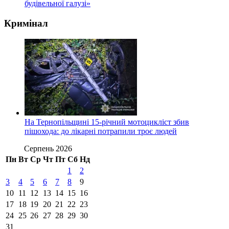
будівельної галузі»
Кримінал
На Тернопільщині 15-річний мотоцикліст збив
пішохода: до лікарні потрапили троє людей
Серпень 2026
Пн
Вт
Ср
Чт
Пт
Сб
Нд
1
2
3
4
5
6
7
8
9
10
11
12
13
14
15
16
17
18
19
20
21
22
23
24
25
26
27
28
29
30
31