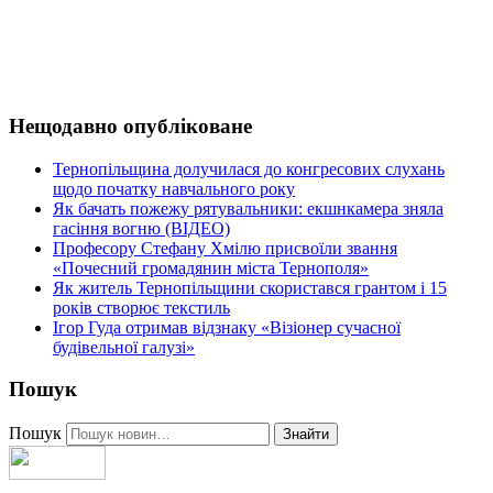
Нещодавно опубліковане
Тернопільщина долучилася до конгресових слухань
щодо початку навчального року
Як бачать пожежу рятувальники: екшнкамера зняла
гасіння вогню (ВІДЕО)
Професору Стефану Хмілю присвоїли звання
«Почесний громадянин міста Тернополя»
Як житель Тернопільщини скористався грантом і 15
років створює текстиль
Ігор Гуда отримав відзнаку «Візіонер сучасної
будівельної галузі»
Пошук
Пошук
Знайти