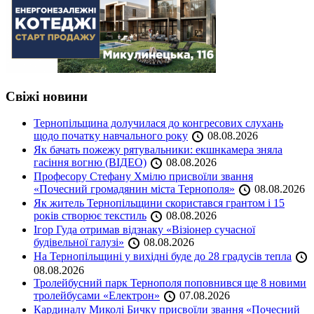
Свіжі новини
Тернопільщина долучилася до конгресових слухань
щодо початку навчального року
08.08.2026
Як бачать пожежу рятувальники: екшнкамера зняла
гасіння вогню (ВІДЕО)
08.08.2026
Професору Стефану Хмілю присвоїли звання
«Почесний громадянин міста Тернополя»
08.08.2026
Як житель Тернопільщини скористався грантом і 15
років створює текстиль
08.08.2026
Ігор Гуда отримав відзнаку «Візіонер сучасної
будівельної галузі»
08.08.2026
На Тернопільщині у вихідні буде до 28 градусів тепла
08.08.2026
Тролейбусний парк Тернополя поповнився ще 8 новими
тролейбусами «Електрон»
07.08.2026
Кардиналу Миколі Бичку присвоїли звання «Почесний