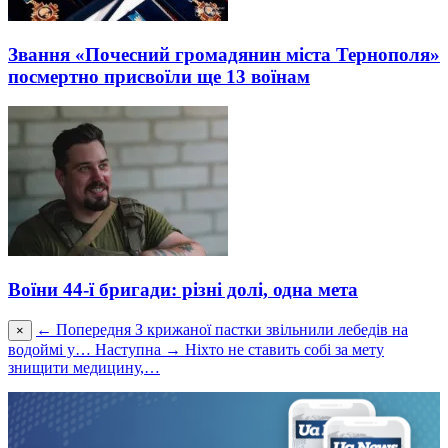
Звання «Почесний громадянин міста Тернополя»
посмертно присвоїли ще 13 воїнам
Воїни 44-ї бригади: різні долі, одна мета
← Попередня
З крижаної пастки звільнили лебедів на
×
водоймі у…
Наступна →
Ніхто не ставить собі за мету
знищити медицину,…