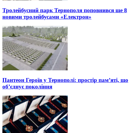
Тролейбусний парк Тернополя поповнився ще 8
новими тролейбусами «Електрон»
Пантеон Героїв у Тернополі: простір пам’яті, що
об’єднує покоління