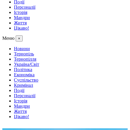
Події
Персоналії
Історія
Мандри
Життя
Цікаво!
Меню
×
Новини
Тернопіль
Тернопілля
Україна/Світ
Політика
Економіка
Суспільство
Кримінал
Події
Персоналії
Історія
Мандри
Життя
Цікаво!