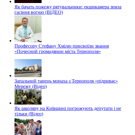
Як бачать пожежу рятувальники: екшнкамера зняла
гасіння вогню (ВІДЕО)
Професору Стефану Хмілю присвоїли звання
«Почесний громадянин міста Тернополя»
Запальний танець монаха з Тернополя «підриває»
Мережу (Відео)
Як школяру на Київщині погрожують депутати і не
тільки (Відео)