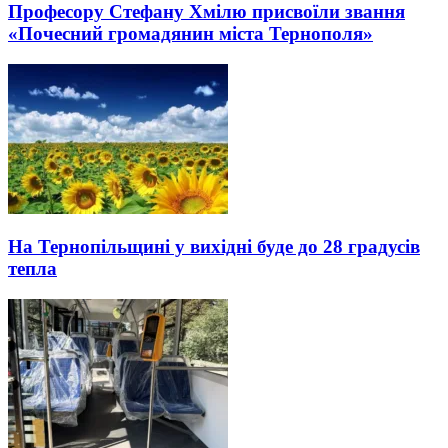
Професору Стефану Хмілю присвоїли звання
«Почесний громадянин міста Тернополя»
На Тернопільщині у вихідні буде до 28 градусів
тепла