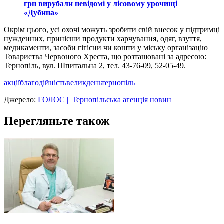
грн вирубали невідомі у лісовому урочищі
«Дубина»
Окрім цього, усі охочі можуть зробити свій внесок у підтримці
нужденних, принісши продукти харчування, одяг, взуття,
медикаменти, засоби гігієни чи кошти у міську організацію
Товариства Червоного Хреста, що розташовані за адресою:
Тернопіль, вул. Шпитальна 2, тел. 43-76-09, 52-05-49.
акції
благодійність
великдень
тернопіль
Джерело:
ГОЛОС || Тернопільська агенція новин
Перегляньте також