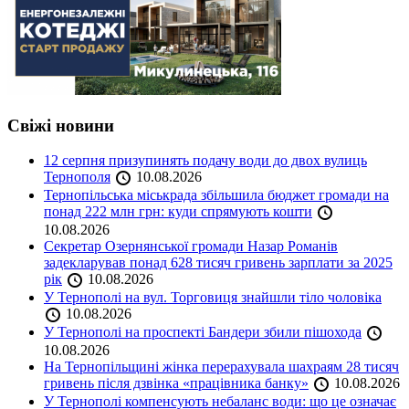
Свіжі новини
12 серпня призупинять подачу води до двох вулиць
Тернополя
10.08.2026
Тернопільська міськрада збільшила бюджет громади на
понад 222 млн грн: куди спрямують кошти
10.08.2026
Секретар Озернянської громади Назар Романів
задекларував понад 628 тисяч гривень зарплати за 2025
рік
10.08.2026
У Тернополі на вул. Торговиця знайшли тіло чоловіка
10.08.2026
У Тернополі на проспекті Бандери збили пішохода
10.08.2026
На Тернопільщині жінка перерахувала шахраям 28 тисяч
гривень після дзвінка «працівника банку»
10.08.2026
У Тернополі компенсують небаланс води: що це означає