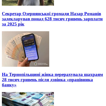
Секретар Озернянської громади Назар Романів
задекларував понад 628 тисяч гривень зарплати
за 2025 рік
На Тернопільщині жінка перерахувала шахраям
28 тисяч гривень після дзвінка «працівника
банку»