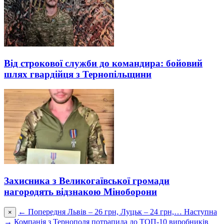
Від строкової служби до командира: бойовий
шлях гвардійця з Тернопільщини
Захисника з Великогаївської громади
нагородять відзнакою Міноборони
← Попередня
Львів – 26 грн, Луцьк – 24 грн,…
Наступна
×
→
Компанія з Тернополя потрапила до ТОП-10 виробників