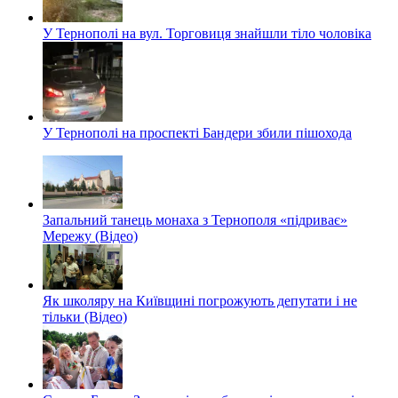
У Тернополі на вул. Торговиця знайшли тіло чоловіка
У Тернополі на проспекті Бандери збили пішохода
Запальний танець монаха з Тернополя «підриває»
Мережу (Відео)
Як школяру на Київщині погрожують депутати і не
тільки (Відео)