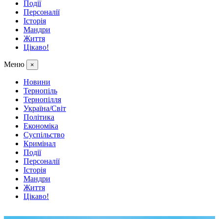
Події
Персоналії
Історія
Мандри
Життя
Цікаво!
Меню
×
Новини
Тернопіль
Тернопілля
Україна/Світ
Політика
Економіка
Суспільство
Кримінал
Події
Персоналії
Історія
Мандри
Життя
Цікаво!