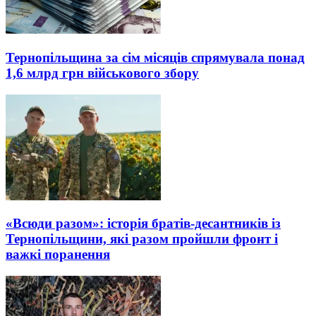
Тернопільщина за сім місяців спрямувала понад
1,6 млрд грн військового збору
«Всюди разом»: історія братів-десантників із
Тернопільщини, які разом пройшли фронт і
важкі поранення