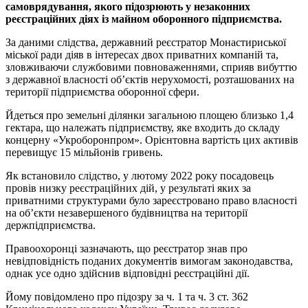
самоврядування, якого підозрюють у незаконних
реєстраційних діях із майном оборонного підприємства.
За даними слідства, державний реєстратор Монастириської
міської ради діяв в інтересах двох приватних компаній та,
зловживаючи службовими повноваженнями, сприяв вибуттю
з державної власності об’єктів нерухомості, розташованих на
території підприємства оборонної сфери.
Йдеться про земельні ділянки загальною площею близько 1,4
гектара, що належать підприємству, яке входить до складу
концерну «Укроборонпром». Орієнтовна вартість цих активів
перевищує 15 мільйонів гривень.
Як встановило слідство, у лютому 2022 року посадовець
провів низку реєстраційних дій, у результаті яких за
приватними структурами було зареєстровано право власності
на об’єкти незавершеного будівництва на території
держпідприємства.
Правоохоронці зазначають, що реєстратор знав про
невідповідність поданих документів вимогам законодавства,
однак усе одно здійснив відповідні реєстраційні дії.
Йому повідомлено про підозру за ч. 1 та ч. 3 ст. 362