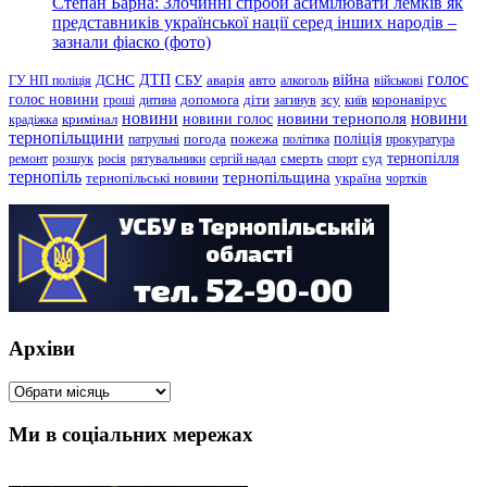
Степан Барна: Злочинні спроби асимілювати лемків як
представників української нації серед інших народів –
зазнали фіаско (фото)
голос
війна
ДТП
ГУ НП поліція
ДСНС
СБУ
аварія
авто
алкоголь
військові
голос новини
зсу
гроші
дитина
допомога
діти
загинув
київ
коронавірус
новини
новини тернополя
новини
новини голос
кримінал
крадіжка
тернопільщини
поліція
патрульні
погода
пожежа
політика
прокуратура
тернопілля
суд
ремонт
розшук
росія
рятувальники
сергій надал
смерть
спорт
тернопіль
тернопільщина
україна
тернопільські новини
чортків
Архіви
Архіви
Ми в соціальних мережах