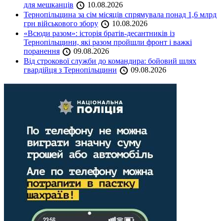
для мешканців
10.08.2026
Тернопільщина за сім місяців спрямувала понад 1,6 млрд
грн військового збору
10.08.2026
«Всюди разом»: історія братів-десантників із
Тернопільщини, які разом пройшли фронт і важкі
поранення
09.08.2026
Від строкової служби до командира: бойовий шлях
гвардійця з Тернопільщини
09.08.2026