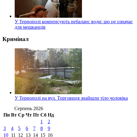
У Тернополі компенсують небаланс води: що це означає
для мешканців
Кримінал
У Тернополі на вул. Торговиця знайшли тіло чоловіка
Серпень 2026
Пн
Вт
Ср
Чт
Пт
Сб
Нд
1
2
3
4
5
6
7
8
9
10
11
12
13
14
15
16