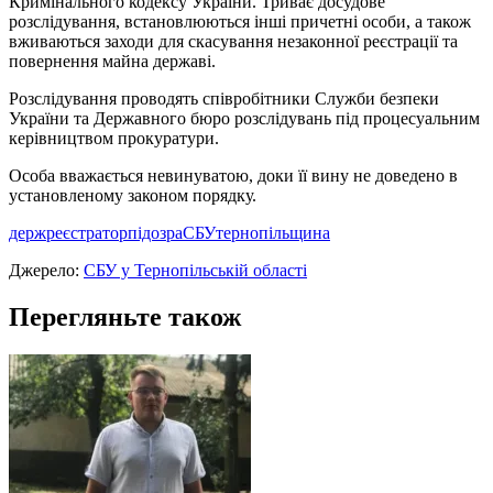
Кримінального кодексу України. Триває досудове
розслідування, встановлюються інші причетні особи, а також
вживаються заходи для скасування незаконної реєстрації та
повернення майна державі.
Розслідування проводять співробітники Служби безпеки
України та Державного бюро розслідувань під процесуальним
керівництвом прокуратури.
Особа вважається невинуватою, доки її вину не доведено в
установленому законом порядку.
держреєстратор
підозра
СБУ
тернопільщина
Джерело:
СБУ у Тернопільській області
Перегляньте також