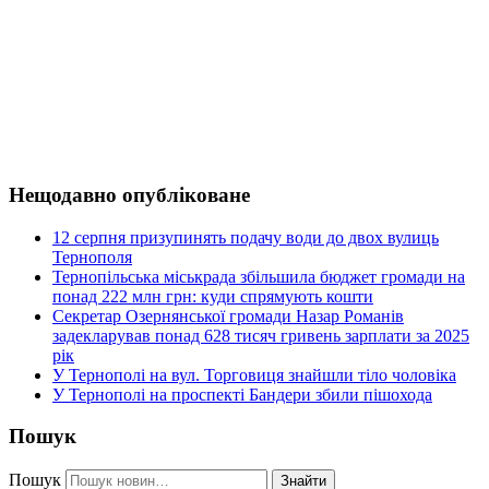
Нещодавно опубліковане
12 серпня призупинять подачу води до двох вулиць
Тернополя
Тернопільська міськрада збільшила бюджет громади на
понад 222 млн грн: куди спрямують кошти
Секретар Озернянської громади Назар Романів
задекларував понад 628 тисяч гривень зарплати за 2025
рік
У Тернополі на вул. Торговиця знайшли тіло чоловіка
У Тернополі на проспекті Бандери збили пішохода
Пошук
Пошук
Знайти