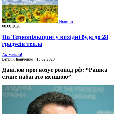
Новини
08.08.2026
На Тернопільщині у вихідні буде до 28
градусів тепла
Актуально!
Віталій Іванченко ·
13.02.2023
Данілов прогнозує розпад рф: “Рашка
стане набагато меншою”