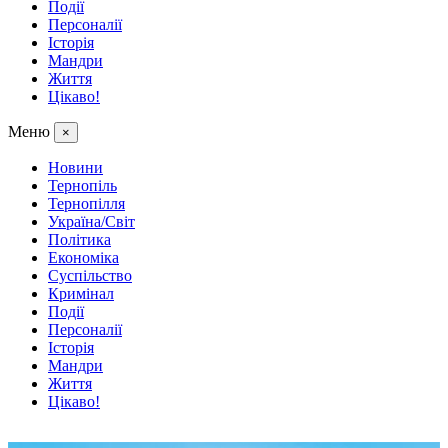
Події
Персоналії
Історія
Мандри
Життя
Цікаво!
Меню
×
Новини
Тернопіль
Тернопілля
Україна/Світ
Політика
Економіка
Суспільство
Кримінал
Події
Персоналії
Історія
Мандри
Життя
Цікаво!