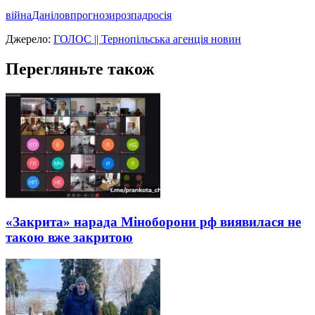
війна
Данілов
прогнози
розпад
росія
Джерело:
ГОЛОС || Тернопільська агенція новин
Перегляньте також
«Закрита» нарада Міноборони рф виявилася не
такою вже закритою