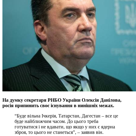
На думку секретаря РНБО України Олексiя Данiлова,
росiя припинить своє iснування в нинiшнiх межах.
“Буде вiльна Iчкерiя, Татарстан, Дагестан – все це
буде найближчим часом. До цього треба
готуватися i не вдавати, що якщо у них є ядерна
зброя, то цього не станеться”, – заявив вiн.