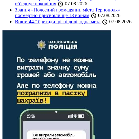
об’єднує покоління
07.08.2026
Звання «Почесний громадянин міста Тернополя»
посмертно присвоїли ще 13 воїнам
07.08.2026
Воїни 44-ї бригади: різні долі, одна мета
07.08.2026