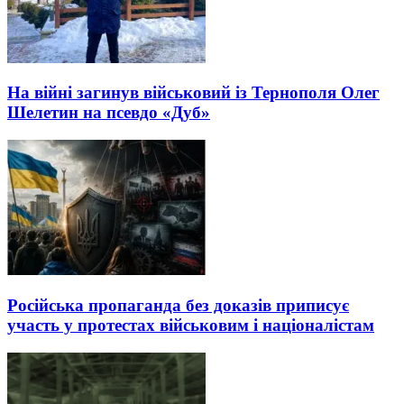
На війні загинув військовий із Тернополя Олег
Шелетин на псевдо «Дуб»
Російська пропаганда без доказів приписує
участь у протестах військовим і націоналістам