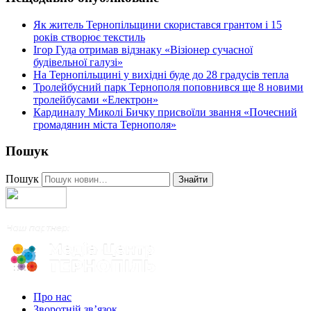
Як житель Тернопільщини скористався грантом і 15
років створює текстиль
Ігор Гуда отримав відзнаку «Візіонер сучасної
будівельної галузі»
На Тернопільщині у вихідні буде до 28 градусів тепла
Тролейбусний парк Тернополя поповнився ще 8 новими
тролейбусами «Електрон»
Кардиналу Миколі Бичку присвоїли звання «Почесний
громадянин міста Тернополя»
Пошук
Пошук
Знайти
Про нас
Зворотній зв’язок