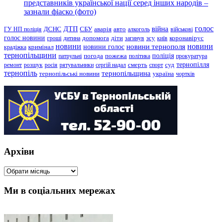
представників української нації серед інших народів –
зазнали фіаско (фото)
голос
війна
ДТП
ГУ НП поліція
ДСНС
СБУ
аварія
авто
алкоголь
військові
голос новини
зсу
гроші
дитина
допомога
діти
загинув
київ
коронавірус
новини
новини тернополя
новини
новини голос
кримінал
крадіжка
тернопільщини
поліція
патрульні
погода
пожежа
політика
прокуратура
тернопілля
суд
ремонт
розшук
росія
рятувальники
сергій надал
смерть
спорт
тернопіль
тернопільщина
україна
тернопільські новини
чортків
Архіви
Архіви
Ми в соціальних мережах