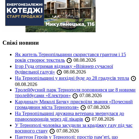
Свіжі новини
Як житель Тернопільщини скористався грантом і 15
років створює текстиль
08.08.2026
Ігор Гуда отримав відзнаку «Візіонер сучасної
будівельної галузі»
08.08.2026
На Тернопільщині у вихідні буде до 28 градусів тепла
08.08.2026
Тролейбусний парк Тернополя поповнився ще 8 новими
тролейбусами «Електрон»
07.08.2026
Кардиналу Миколі Бичку присвоїли звання «Почесний
громадянин міста Тернополя»
07.08.2026
На Тернопільщині дружина ветерана звернулася до
правоохоронців через дії лікарів
07.08.2026
У Тернополі чоловіка засудили за крадіжку газу під час
воєнного стану
07.08.2026
Пантеон Героїв у Тернополі: простір пам’яті, що