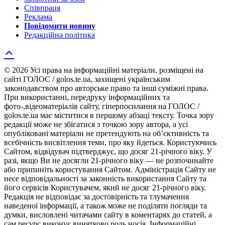
Співпраця
Реклама
Повідомити новину
Редакційна політика
© 2026 Усі права на інформаційні матеріали, розміщені на
сайті ГОЛОС / golos.te.ua, захищені українським
законодавством про авторське право та інші суміжні права.
При використанні, передруку інформаційних та
фото-,відеоматеріалів сайту, гіперпосилання на ГОЛОС /
golos.te.ua має міститися в першому абзаці тексту. Точка зору
редакції може не збігатися з точкою зору автора, а усі
опубліковані матеріали не претендують на об’єктивність та
всебічність висвітлення теми, про яку йдеться. Користуючись
Сайтом, відвідувач підтверджує, що досяг 21-річного віку. У
разі, якщо Ви не досягли 21-річного віку — не розпочинайте
або припиніть користування Сайтом. Адміністрація Сайту не
несе відповідальності за законність використання Сайту та
його сервісів Користувачем, який не досяг 21-річного віку.
Редакція не відповідає за достовірність та тлумачення
наведеної інформації, а також може не поділяти погляди та
думки, висловлені читачами сайту в коментарях до статей, а
сам ресурс виконує винятково роль носія. Інформаційні