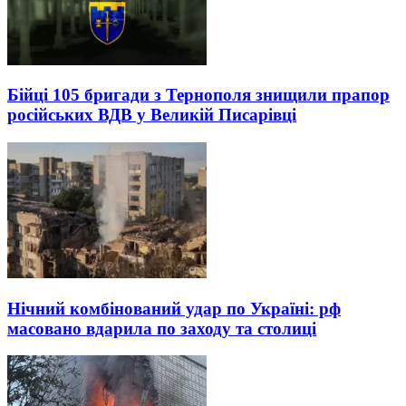
Бійці 105 бригади з Тернополя знищили прапор
російських ВДВ у Великій Писарівці
Нічний комбінований удар по Україні: рф
масовано вдарила по заходу та столиці