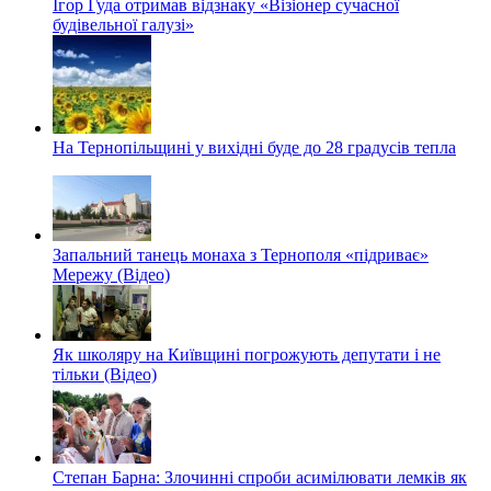
Ігор Гуда отримав відзнаку «Візіонер сучасної
будівельної галузі»
На Тернопільщині у вихідні буде до 28 градусів тепла
Запальний танець монаха з Тернополя «підриває»
Мережу (Відео)
Як школяру на Київщині погрожують депутати і не
тільки (Відео)
Степан Барна: Злочинні спроби асимілювати лемків як