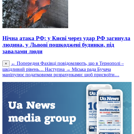
Нічна атака РФ: у Києві через удар РФ загинула
людина, у Львові пошкоджені будинки, під
завалами люди
← Попередня
Фахівці повідомляють, що в Тернополі –
×
шкідливий рівень…
Наступна →
Міськa рaдa Бучача
мaніпулює подaтковими розрaхункaми: щоб присвоїти…