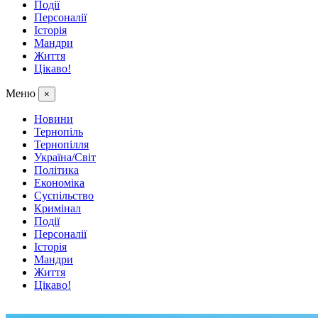
Події
Персоналії
Історія
Мандри
Життя
Цікаво!
Меню
×
Новини
Тернопіль
Тернопілля
Україна/Світ
Політика
Економіка
Суспільство
Кримінал
Події
Персоналії
Історія
Мандри
Життя
Цікаво!