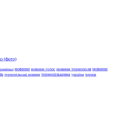
о (фото)
новини
новини тернополя
новини
новини голос
кримінал
ль
тернопільщина
україна
тернопільські новини
чортків