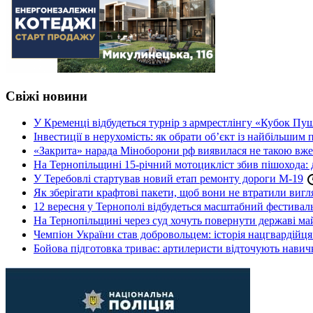
Свіжі новини
У Кременці відбудеться турнір з армрестлінгу «Кубок Пу
Інвестиції в нерухомість: як обрати об’єкт із найбільшим
«Закрита» нарада Міноборони рф виявилася не такою вж
На Тернопільщині 15-річний мотоцикліст збив пішохода: 
У Теребовлі стартував новий етап ремонту дороги М-19
Як зберігати крафтові пакети, щоб вони не втратили вигл
12 вересня у Тернополі відбудеться масштабний фестив
На Тернопільщині через суд хочуть повернути державі май
Чемпіон України став добровольцем: історія нацгвардійц
Бойова підготовка триває: артилеристи відточують навич