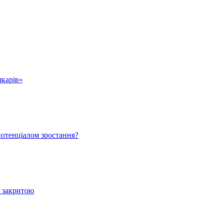
шкарів»
 потенціалом зростання?
е закритою