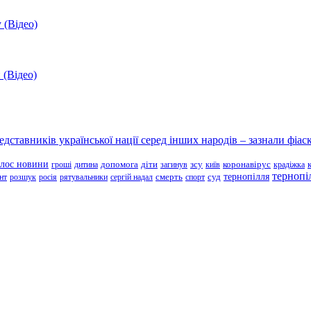
 (Відео)
 (Відео)
ставників української нації серед інших народів – зазнали фіаск
олос новини
зсу
гроші
дитина
допомога
діти
загинув
київ
коронавірус
крадіжка
тернопі
тернопілля
суд
нт
розшук
росія
рятувальники
сергій надал
смерть
спорт