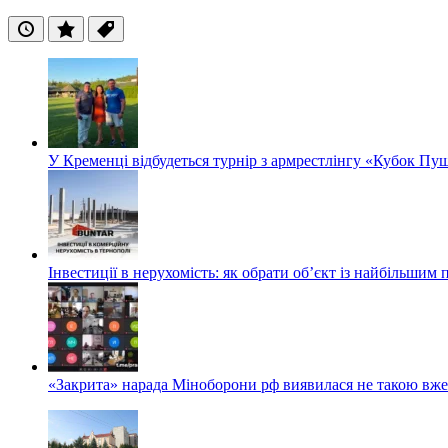
Останні
Популярні
Теги
У Кременці відбудеться турнір з армрестлінгу «Кубок Пу
Інвестиції в нерухомість: як обрати об’єкт із найбільшим
«Закрита» нарада Міноборони рф виявилася не такою вж