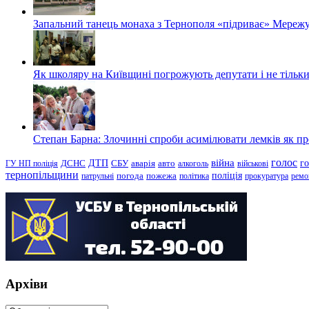
Запальний танець монаха з Тернополя «підриває» Мережу
Як школяру на Київщині погрожують депутати і не тільки
Степан Барна: Злочинні спроби асимілювати лемків як пред
голос
війна
г
ДТП
ГУ НП поліція
ДСНС
СБУ
аварія
авто
алкоголь
військові
тернопільщини
поліція
патрульні
погода
пожежа
політика
прокуратура
ремо
Архіви