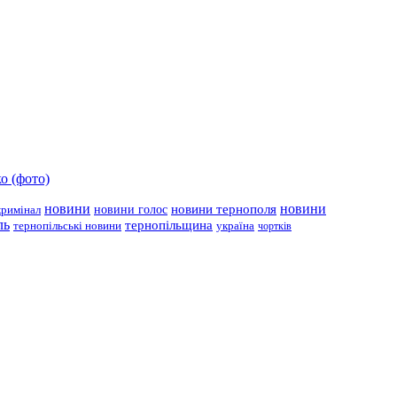
о (фото)
новини
новини тернополя
новини
новини голос
кримінал
ль
тернопільщина
україна
тернопільські новини
чортків