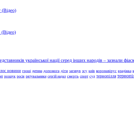
 (Відео)
 (Відео)
ставників української нації серед інших народів – зазнали фіаск
олос новини
зсу
гроші
дитина
допомога
діти
загинув
київ
коронавірус
крадіжка
тернопі
тернопілля
суд
нт
розшук
росія
рятувальники
сергій надал
смерть
спорт