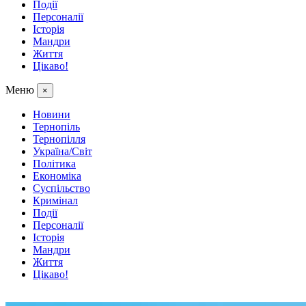
Події
Персоналії
Історія
Мандри
Життя
Цікаво!
Меню
×
Новини
Тернопіль
Тернопілля
Україна/Світ
Політика
Економіка
Суспільство
Кримінал
Події
Персоналії
Історія
Мандри
Життя
Цікаво!