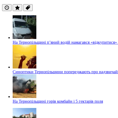
Останні
Популярні
Теги
На Тернопільщині п’яний водій намагався «відкупитися» в
Синоптики Тернопільщини попереджають про надзвичайн
На Тернопільщині горів комбайн і 5 гектарів поля