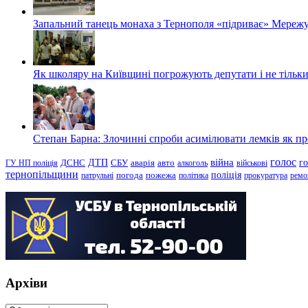
Запальний танець монаха з Тернополя «підриває» Мережу
Як школяру на Київщині погрожують депутати і не тільки
Степан Барна: Злочинні спроби асимілювати лемків як пред
голос
війна
г
ДТП
ГУ НП поліція
ДСНС
СБУ
аварія
авто
алкоголь
військові
тернопільщини
поліція
патрульні
погода
пожежа
політика
прокуратура
ремо
Архіви