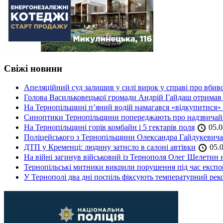
Свіжі новини
Апеляційний суд залишив у силі вирок у справі про вбив
Голова Васильковецької громади Андрій Гайдаш отримав
На Тернопільщині п’яний водій намагався «відкупитися» в
Синоптики Тернопільщини попереджають про надзвичайн
На Тернопільщині горів комбайн і 5 гектарів поля
05.0
Поліцейського з Тернопільщини Олександра Гайдукевича 
ДТП у Кременці: людину затисло в салоні автівки
05.0
На війні загинув військовий із Тернополя Олег Шелетин 
Тернопільські митники викрили порушення під час експор
У Тернополі два дні поспіль фіксують температурний рек