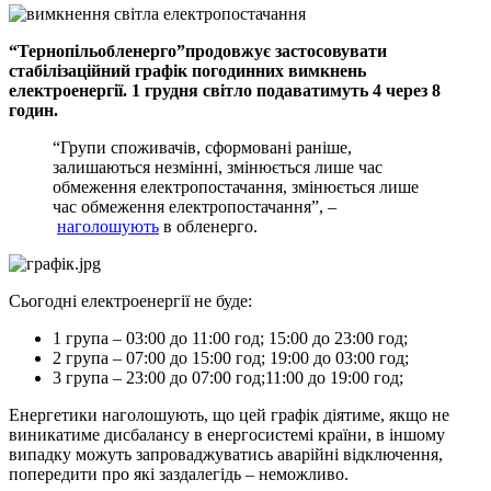
“Тернопiльобленерго”продовжує застосовувати
стабiлiзацiйний графiк погодинних вимкнень
електроенергiї. 1 грудня свiтло подаватимуть 4 через 8
годин.
“Групи споживачiв, сформованi ранiше,
залишаються незмiннi, змiнюється лише час
обмеження електропостачання, змiнюється лише
час обмеження електропостачання”, –
наголошують
в обленерго.
Сьогоднi електроенергiї не буде:
1 група – 03:00 до 11:00 год; 15:00 до 23:00 год;
2 група – 07:00 до 15:00 год; 19:00 до 03:00 год;
3 група – 23:00 до 07:00 год;11:00 до 19:00 год;
Енергетики наголошують, що цей графiк дiятиме, якщо не
виникатиме дисбалансу в енергосистемi країни, в iншому
випадку можуть запроваджуватись аварiйнi вiдключення,
попередити про якi заздалегiдь – неможливо.