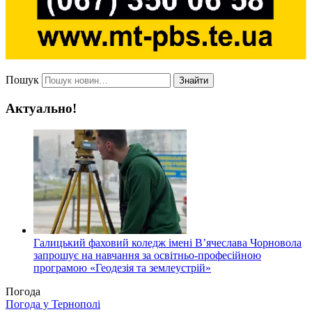
Пошук
Знайти
Актуально!
Галицький фаховий коледж імені В’ячеслава Чорновола
запрошує на навчання за освітньо-професійною
програмою «Геодезія та землеустрій»
Погода
Погода у
Тернополі