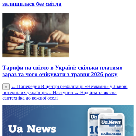
залишилася без світла
Тарифи на світло в Україні: скільки платимо
зараз та чого очікувати з травня 2026 року
← Попередня
В центрі реабілітації «Незламні» у Львові
×
потерпілих українців…
Наступна →
Надійна та якісна
сантехніка до кожної оселі