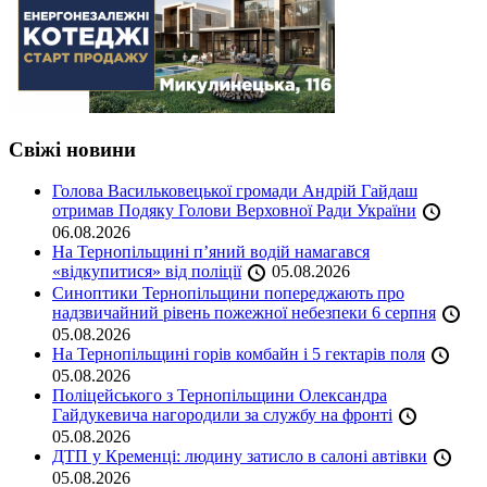
Свіжі новини
Голова Васильковецької громади Андрій Гайдаш
отримав Подяку Голови Верховної Ради України
06.08.2026
На Тернопільщині п’яний водій намагався
«відкупитися» від поліції
05.08.2026
Синоптики Тернопільщини попереджають про
надзвичайний рівень пожежної небезпеки 6 серпня
05.08.2026
На Тернопільщині горів комбайн і 5 гектарів поля
05.08.2026
Поліцейського з Тернопільщини Олександра
Гайдукевича нагородили за службу на фронті
05.08.2026
ДТП у Кременці: людину затисло в салоні автівки
05.08.2026