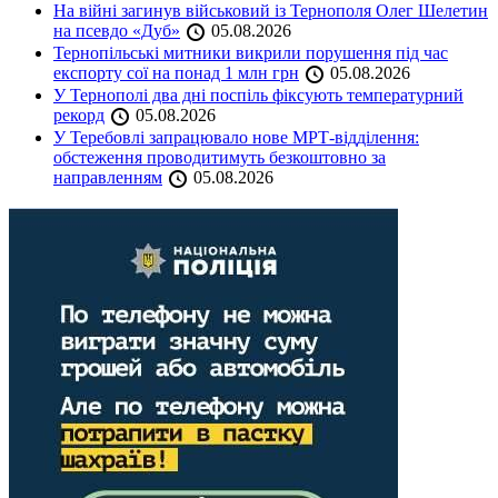
На війні загинув військовий із Тернополя Олег Шелетин
на псевдо «Дуб»
05.08.2026
Тернопільські митники викрили порушення під час
експорту сої на понад 1 млн грн
05.08.2026
У Тернополі два дні поспіль фіксують температурний
рекорд
05.08.2026
У Теребовлі запрацювало нове МРТ-відділення:
обстеження проводитимуть безкоштовно за
направленням
05.08.2026