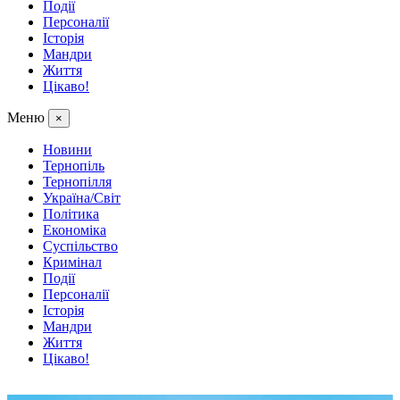
Події
Персоналії
Історія
Мандри
Життя
Цікаво!
Меню
×
Новини
Тернопіль
Тернопілля
Україна/Світ
Політика
Економіка
Суспільство
Кримінал
Події
Персоналії
Історія
Мандри
Життя
Цікаво!