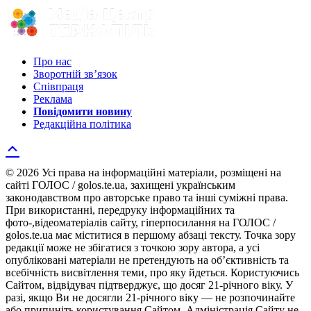
Про нас
Зворотній зв’язок
Співпраця
Реклама
Повідомити новину
Редакційна політика
© 2026 Усі права на інформаційні матеріали, розміщені на
сайті ГОЛОС / golos.te.ua, захищені українським
законодавством про авторське право та інші суміжні права.
При використанні, передруку інформаційних та
фото-,відеоматеріалів сайту, гіперпосилання на ГОЛОС /
golos.te.ua має міститися в першому абзаці тексту. Точка зору
редакції може не збігатися з точкою зору автора, а усі
опубліковані матеріали не претендують на об’єктивність та
всебічність висвітлення теми, про яку йдеться. Користуючись
Сайтом, відвідувач підтверджує, що досяг 21-річного віку. У
разі, якщо Ви не досягли 21-річного віку — не розпочинайте
або припиніть користування Сайтом. Адміністрація Сайту не