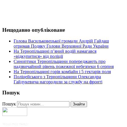
Нещодавно опубліковане
Голова Васильковецької громади Андрій Гайдаш
отримав Подяку Голови Верховної Ради України
На Тернопільщині п’яний водій намагався
«відкупитися» від поліції
Синоптики Тернопільщини попереджають про
надзвичайний рівень пожежної небезпеки 6 серпня
На Тернопільщині горів комбайн і 5 гектарів поля
Поліцейського з Тернопільщини Олександра
Гайдукевича нагородили за службу на фронті
Пошук
Пошук
Знайти