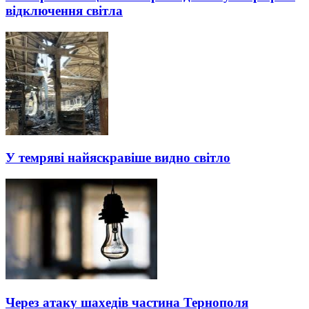
відключення світла
У темряві найяскравіше видно світло
Через атаку шахедів частина Тернополя