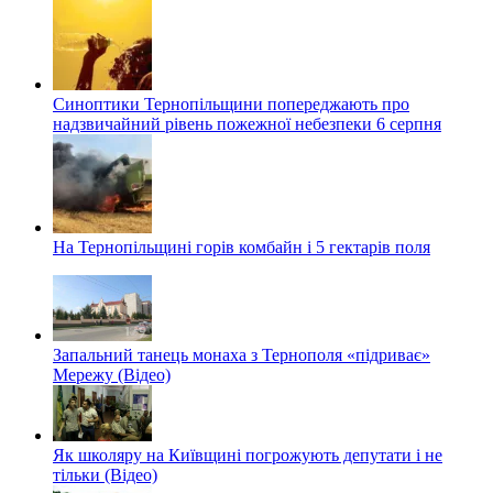
Синоптики Тернопільщини попереджають про
надзвичайний рівень пожежної небезпеки 6 серпня
На Тернопільщині горів комбайн і 5 гектарів поля
Запальний танець монаха з Тернополя «підриває»
Мережу (Відео)
Як школяру на Київщині погрожують депутати і не
тільки (Відео)