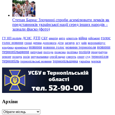
Степан Барна: Злочинні спроби асимілювати лемків як
представників української нації серед інших народів –
зазнали фіаско (фото)
голос
війна
ДТП
ГУ НП поліція
ДСНС
СБУ
аварія
авто
алкоголь
військові
голос новини
зсу
гроші
дитина
допомога
діти
загинув
київ
коронавірус
новини
новини тернополя
новини
новини голос
кримінал
крадіжка
тернопільщини
поліція
патрульні
погода
пожежа
політика
прокуратура
тернопілля
суд
ремонт
розшук
росія
рятувальники
сергій надал
смерть
спорт
тернопіль
тернопільщина
україна
тернопільські новини
чортків
Архіви
Архіви