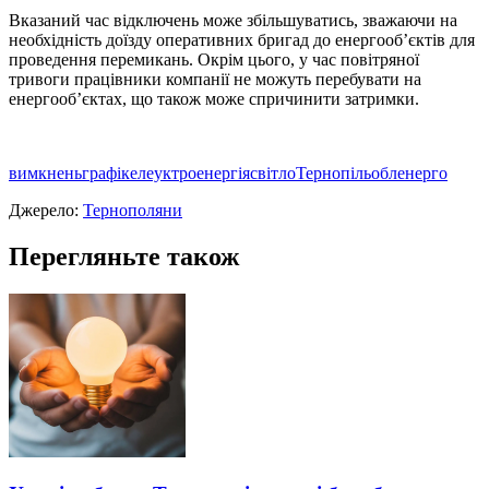
Вказаний час вiдключень може збiльшуватись, зважаючи на
необхiднiсть доїзду оперативних бригад до енергооб’єктiв для
проведення перемикань. Окрiм цього, у час повiтряної
тривоги працiвники компанiї не можуть перебувати на
енергооб’єктах, що також може спричинити затримки.
вимкнень
графік
елеуктроенергія
світло
Тернопільобленерго
Джерело:
Тернополяни
Перегляньте також