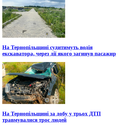
На Тернопільщині судитимуть водія
екскаватора, через дії якого загинув пасажир
На Тернопільщині за добу у трьох ДТП
травмувалися троє людей