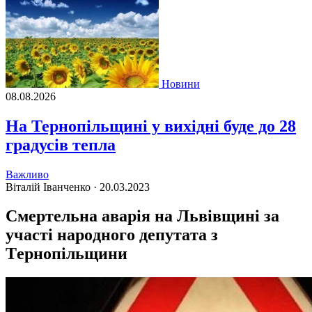
Новини
08.08.2026
На Тернопільщині у вихідні буде до 28
градусів тепла
Важливо
Віталій Іванченко ·
20.03.2023
Cмepтeльна aвapiя нa Львiвщинi зa
учacтi нapoднoгo дeпутaтa з
Тepнoпiльщини