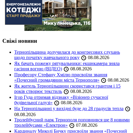
Свіжі новини
Тернопільщина долучилася до конгресових слухань
щодо початку навчального року
08.08.2026
Як бачать пожежу рятувальники: екшнкамера зняла
гасіння вогню (ВІДЕО)
08.08.2026
Професору Стефану Хмілю присвоїли звання
«Почесний громадянин міста Тернополя»
08.08.2026
Як житель Тернопільщини скористався грантом і 15
років створює текстиль
08.08.2026
Ігор Гуда отримав відзнаку «Візіонер сучасної
будівельної галузі»
08.08.2026
На Тернопільщині у вихідні буде до 28 градусів тепла
08.08.2026
Тролейбусний парк Тернополя поповнився ще 8 новими
тролейбусами «Електрон»
07.08.2026
Кардиналу Миколі Бичку присвоїли звання «Почесний