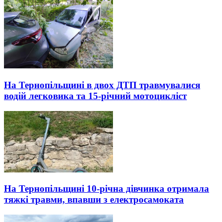
На Тернопільщині в двох ДТП травмувалися
водій легковика та 15-річний мотоцикліст
На Тернопільщині 10-річна дівчинка отримала
тяжкі травми, впавши з електросамоката