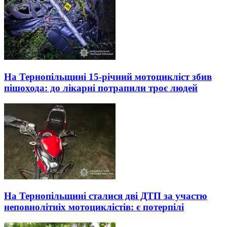
На Тернопільщині 15-річний мотоцикліст збив
пішохода: до лікарні потрапили троє людей
На Тернопільщині сталися дві ДТП за участю
неповнолітніх мотоциклістів: є потерпілі