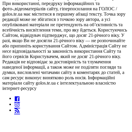
При використанні, передруку інформаційних та
фото-,відеоматеріалів сайту, гіперпосилання на ГОЛОС /
golos.te.ua має міститися в першому абзаці тексту. Точка зору
редакції може не збігатися з точкою зору автора, а усі
опубліковані матеріали не претендують на об’єктивність та
всебічність висвітлення теми, про яку йдеться. Користуючись
Сайтом, відвідувач підтверджує, що досяг 21-річного віку. У
разі, якщо Ви не досягли 21-річного віку — не розпочинайте
або припиніть користування Сайтом. Адміністрація Сайту не
несе відповідальності за законність використання Сайту та
його сервісів Користувачем, який не досяг 21-річного віку.
Редакція не відповідає за достовірність та тлумачення
наведеної інформації, а також може не поділяти погляди та
думки, висловлені читачами сайту в коментарях до статей, а
сам ресурс виконує винятково роль носія. Інформаційні
матеріали сайту golos.te.ua є інтелектуальною власністю
інтернет-ресурсу