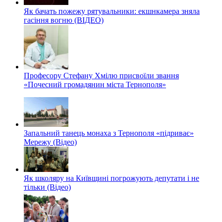
Як бачать пожежу рятувальники: екшнкамера зняла
гасіння вогню (ВІДЕО)
Професору Стефану Хмілю присвоїли звання
«Почесний громадянин міста Тернополя»
Запальний танець монаха з Тернополя «підриває»
Мережу (Відео)
Як школяру на Київщині погрожують депутати і не
тільки (Відео)