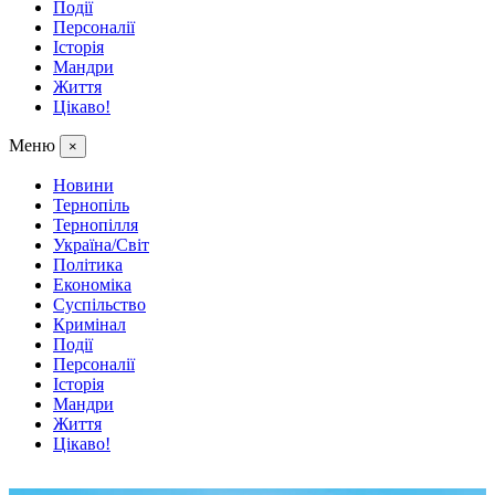
Події
Персоналії
Історія
Мандри
Життя
Цікаво!
Меню
×
Новини
Тернопіль
Тернопілля
Україна/Світ
Політика
Економіка
Суспільство
Кримінал
Події
Персоналії
Історія
Мандри
Життя
Цікаво!