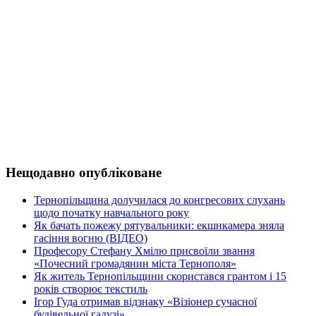
Нещодавно опубліковане
Тернопільщина долучилася до конгресових слухань
щодо початку навчального року
Як бачать пожежу рятувальники: екшнкамера зняла
гасіння вогню (ВІДЕО)
Професору Стефану Хмілю присвоїли звання
«Почесний громадянин міста Тернополя»
Як житель Тернопільщини скористався грантом і 15
років створює текстиль
Ігор Гуда отримав відзнаку «Візіонер сучасної
будівельної галузі»