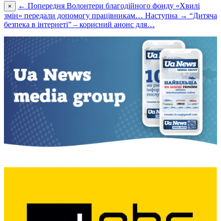
← Попередня
Волонтери благодійного фонду «Хвилі
×
змін» передали допомогу працівникам…
Наступна →
“Дитяча
безпека в інтернеті” – корисний анонс для…