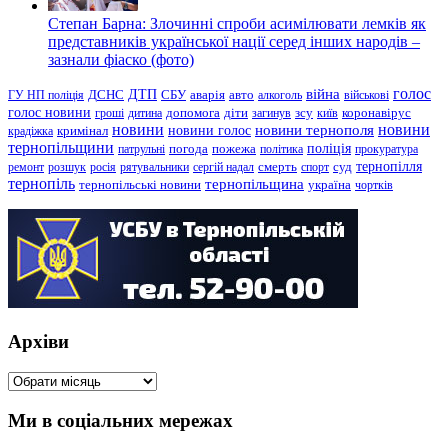
Степан Барна: Злочинні спроби асимілювати лемків як
представників української нації серед інших народів –
зазнали фіаско (фото)
голос
війна
ДТП
ГУ НП поліція
ДСНС
СБУ
аварія
авто
алкоголь
військові
голос новини
зсу
гроші
дитина
допомога
діти
загинув
київ
коронавірус
новини
новини тернополя
новини
новини голос
кримінал
крадіжка
тернопільщини
поліція
патрульні
погода
пожежа
політика
прокуратура
тернопілля
суд
ремонт
розшук
росія
рятувальники
сергій надал
смерть
спорт
тернопіль
тернопільщина
україна
тернопільські новини
чортків
Архіви
Архіви
Ми в соціальних мережах