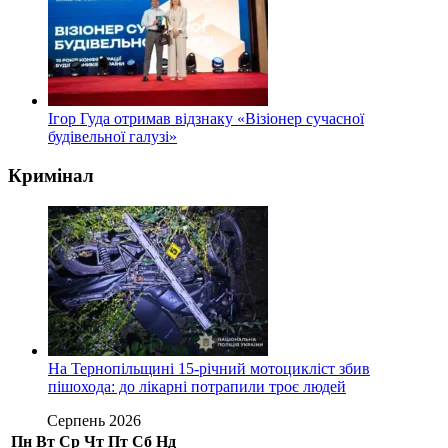
Ігор Гуда отримав відзнаку «Візіонер сучасної
будівельної галузі»
Кримінал
На Тернопільщині 15-річний мотоцикліст збив
пішохода: до лікарні потрапили троє людей
Серпень 2026
Пн
Вт
Ср
Чт
Пт
Сб
Нд