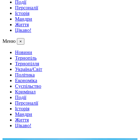
Події
Персоналії
Історія
Мандри
Життя
Цікаво!
Меню
×
Новини
Тернопіль
Тернопілля
Україна/Світ
Політика
Економіка
Суспільство
Кримінал
Події
Персоналії
Історія
Мандри
Життя
Цікаво!