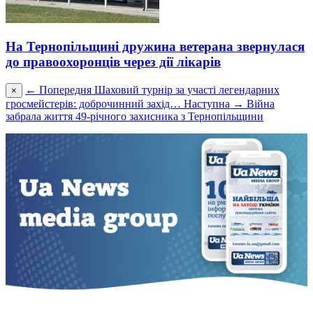
На Тернопільщині дружина ветерана звернулася
до правоохоронців через дії лікарів
← Попередня
Шаховий турнір за участі легендарних
×
гросмейстерів: доброчинний захід…
Наступна →
Війна
забрала життя 49-річного захисника з Тернопільщини