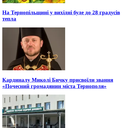
На Тернопільщині у вихідні буде до 28 градусів
тепла
Кардиналу Миколі Бичку присвоїли звання
«Почесний громадянин міста Тернополя»