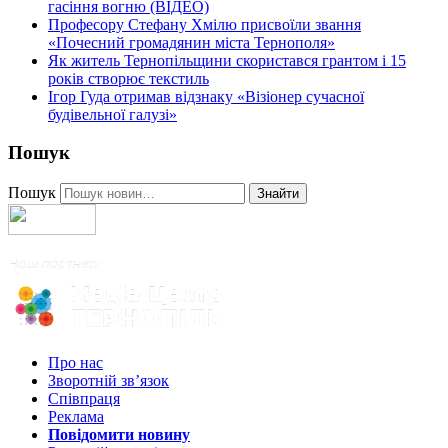
гасіння вогню (ВІДЕО)
Професору Стефану Хмілю присвоїли звання
«Почесний громадянин міста Тернополя»
Як житель Тернопільщини скористався грантом і 15
років створює текстиль
Ігор Гуда отримав відзнаку «Візіонер сучасної
будівельної галузі»
Пошук
Пошук
Знайти
Про нас
Зворотній зв’язок
Співпраця
Реклама
Повідомити новину