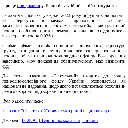
Про це
повідомили
у Тернопільській обласній прокуратурі.
За даними слідства, у червні 2023 року порушник на ділянці,
яка перебуває в межах гідрологічного заказника
загальнодержавного значення «Серетський», зняв ґрунтовий
покрив особливо цінних земель, викопавши за допомогою
трактора ставок на 0,026 га.
Своїми діями чоловік спричинив порушення структури
ґрунту, знищення та зміну видового складу рослинного
покриву об`єкта природно-заповідного фонду. Розслідування
завершено, міру покарання обвинуваченому має визначити
суд.
До слова, заказник «Серетський» входить до складу
природно-заповідного фонду України, охороняється як
національне надбання, щодо якого встановлюється особливий
режим охорони, відтворення й використання.
Фото ілюстративне
Заказник "Серетський"
ставок
суд
тернопільщина
шкода
Джерело:
ГОЛОС || Тернопільська агенція новин