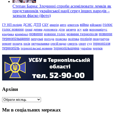
Степан Барна: Злочинні спроби асимілювати лемків як
представників української нації серед інших народів –
зазнали фіаско (фото)
голос
війна
ДТП
ГУ НП поліція
ДСНС
СБУ
аварія
авто
алкоголь
військові
голос новини
зсу
гроші
дитина
допомога
діти
загинув
київ
коронавірус
новини
новини тернополя
новини
новини голос
кримінал
крадіжка
тернопільщини
поліція
патрульні
погода
пожежа
політика
прокуратура
тернопілля
суд
ремонт
розшук
росія
рятувальники
сергій надал
смерть
спорт
тернопіль
тернопільщина
україна
тернопільські новини
чортків
Архіви
Архіви
Ми в соціальних мережах