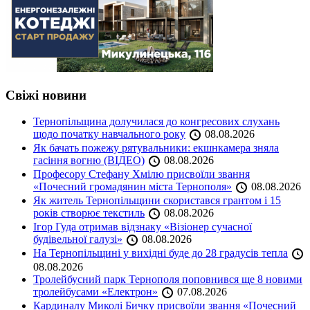
Свіжі новини
Тернопільщина долучилася до конгресових слухань
щодо початку навчального року
08.08.2026
Як бачать пожежу рятувальники: екшнкамера зняла
гасіння вогню (ВІДЕО)
08.08.2026
Професору Стефану Хмілю присвоїли звання
«Почесний громадянин міста Тернополя»
08.08.2026
Як житель Тернопільщини скористався грантом і 15
років створює текстиль
08.08.2026
Ігор Гуда отримав відзнаку «Візіонер сучасної
будівельної галузі»
08.08.2026
На Тернопільщині у вихідні буде до 28 градусів тепла
08.08.2026
Тролейбусний парк Тернополя поповнився ще 8 новими
тролейбусами «Електрон»
07.08.2026
Кардиналу Миколі Бичку присвоїли звання «Почесний