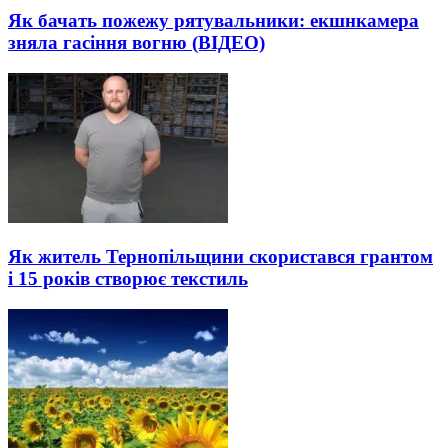
Як бачать пожежу рятувальники: екшнкамера
зняла гасіння вогню (ВІДЕО)
Як житель Тернопільщини скористався грантом
і 15 років створює текстиль