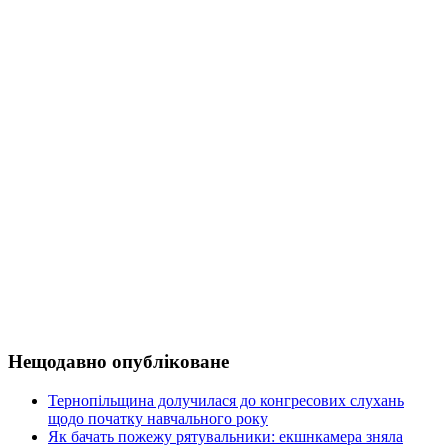
Нещодавно опубліковане
Тернопільщина долучилася до конгресових слухань
щодо початку навчального року
Як бачать пожежу рятувальники: екшнкамера зняла