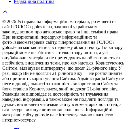
Редакційна політика
© 2026 Усі права на інформаційні матеріали, розміщені на
сайті ГОЛОС / golos.te.ua, захищені українським
законодавством про авторське право та інші суміжні права.
При використанні, передруку інформаційних та
фото-,відеоматеріалів сайту, гіперпосилання на ГОЛОС /
golos.te.ua має міститися в першому абзаці тексту. Точка зору
редакції може не збігатися з точкою зору автора, а усі
опубліковані матеріали не претендують на об’єктивність та
всебічність висвітлення теми, про яку йдеться. Користуючись
Сайтом, відвідувач підтверджує, що досяг 21-річного віку. У
разі, якщо Ви не досягли 21-річного віку — не розпочинайте
або припиніть користування Сайтом. Адміністрація Сайту не
несе відповідальності за законність використання Сайту та
його сервісів Користувачем, який не досяг 21-річного віку.
Редакція не відповідає за достовірність та тлумачення
наведеної інформації, а також може не поділяти погляди та
думки, висловлені читачами сайту в коментарях до статей, а
сам ресурс виконує винятково роль носія. Інформаційні
матеріали сайту golos.te.ua є інтелектуальною власністю
інтернет-ресурсу