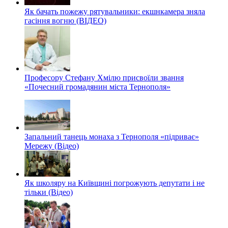
Як бачать пожежу рятувальники: екшнкамера зняла
гасіння вогню (ВІДЕО)
Професору Стефану Хмілю присвоїли звання
«Почесний громадянин міста Тернополя»
Запальний танець монаха з Тернополя «підриває»
Мережу (Відео)
Як школяру на Київщині погрожують депутати і не
тільки (Відео)