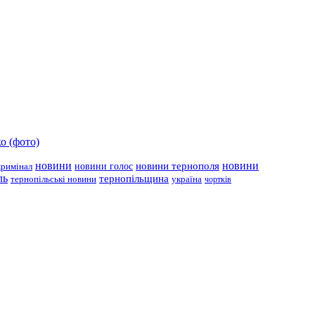
о (фото)
новини
новини тернополя
новини
новини голос
кримінал
ль
тернопільщина
україна
тернопільські новини
чортків