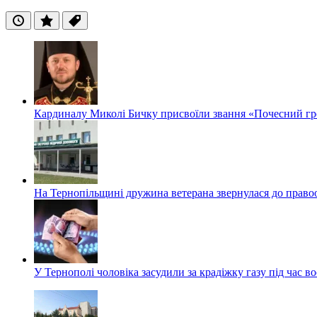
Останні
Популярні
Теги
Кардиналу Миколі Бичку присвоїли звання «Почесний гр
На Тернопільщині дружина ветерана звернулася до правоох
У Тернополі чоловіка засудили за крадіжку газу під час в