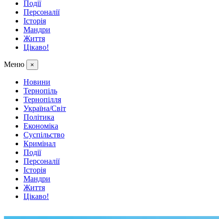
Події
Персоналії
Історія
Мандри
Життя
Цікаво!
Меню
×
Новини
Тернопіль
Тернопілля
Україна/Світ
Політика
Економіка
Суспільство
Кримінал
Події
Персоналії
Історія
Мандри
Життя
Цікаво!