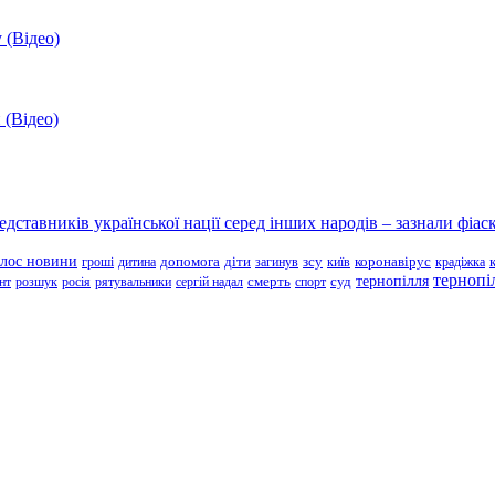
 (Відео)
 (Відео)
ставників української нації серед інших народів – зазнали фіаск
олос новини
зсу
гроші
дитина
допомога
діти
загинув
київ
коронавірус
крадіжка
тернопі
тернопілля
суд
нт
розшук
росія
рятувальники
сергій надал
смерть
спорт