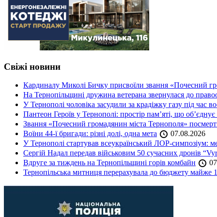
Свіжі новини
Кардиналу Миколі Бичку присвоїли звання «Почесний гр
На Тернопільщині дружина ветерана звернулася до правоох
У Тернополі чоловіка засудили за крадіжку газу під час в
Пантеон Героїв у Тернополі: простір пам’яті, що об’єднує
Звання «Почесний громадянин міста Тернополя» посмерт
Воїни 44-ї бригади: різні долі, одна мета
07.08.2026
У Тернополі стартував всеукраїнський ЛОР-симпозіум: ме
Сергій Надал передав військовим 50 сучасних дронів “Vyr
Вдруге за тиждень на Тернопільщині горів комбайн
07
Тернопільська митниця перерахувала до бюджету майже 1