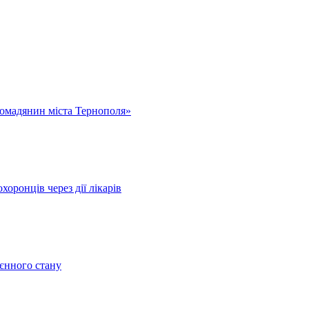
омадянин міста Тернополя»
оронців через дії лікарів
оєнного стану