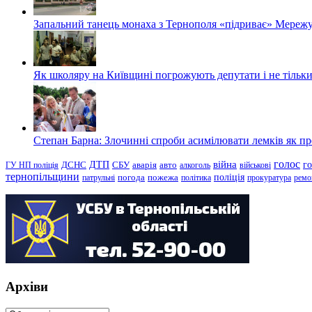
Запальний танець монаха з Тернополя «підриває» Мережу
Як школяру на Київщині погрожують депутати і не тільки
Степан Барна: Злочинні спроби асимілювати лемків як пред
голос
війна
г
ДТП
ГУ НП поліція
ДСНС
СБУ
аварія
авто
алкоголь
військові
тернопільщини
поліція
патрульні
погода
пожежа
політика
прокуратура
ремо
Архіви