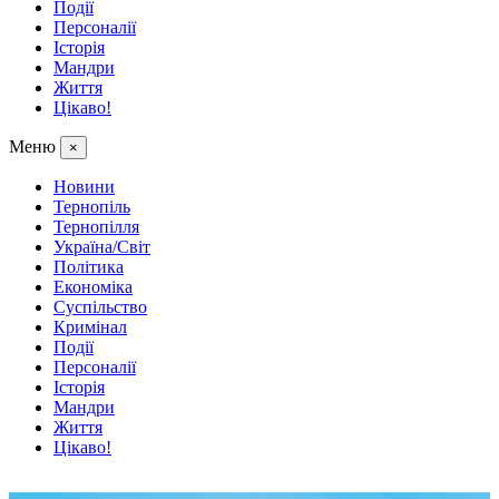
Події
Персоналії
Історія
Мандри
Життя
Цікаво!
Меню
×
Новини
Тернопіль
Тернопілля
Україна/Світ
Політика
Економіка
Суспільство
Кримінал
Події
Персоналії
Історія
Мандри
Життя
Цікаво!