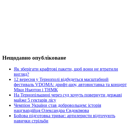
Нещодавно опубліковане
Як зберігати крафтові пакети, щоб вони не втратили
вигляд?
12 вересня у Тернополі відбудеться масштабний
фестиваль VDOMA: дрифт-шоу, автовиставка та концерт
Міки Ньютон і ТНМК
На Тернопільщині через суд хочуть повернути державі
майже 5 гектарів лісу
Чемпіон України став добровольцем: історія
нацгвардійця Олександра Євдокімова
Бойова підготовка триває: артилеристи відточують
навички стрільби