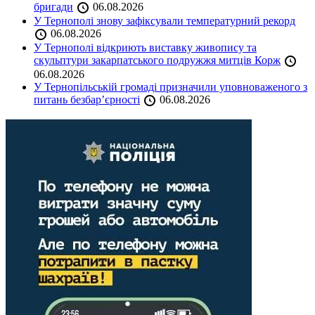
бригади
06.08.2026
У Тернополі знову зафіксували температурний рекорд
06.08.2026
У Тернополі відкриють виставку живопису та
скульптури закарпатського подружжя митців Корж
06.08.2026
У Тернопільській громаді призначили уповноваженого з
питань безбар’єрності
06.08.2026