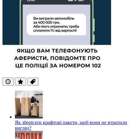
Останні
Популярні
Теги
Як зберігати крафтові пакети, щоб вони не втратили
вигляд?