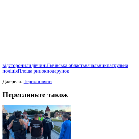
відсторонили
дівчині
Львівська область
начальник
патрульна
поліція
Площа ринок
подарунок
Джерело:
Тернополяни
Перегляньте також