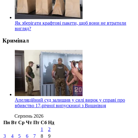
Як зберігати крафтові пакети, щоб вони не втратили
вигляд?
Кримінал
Апеляційний суд залишив у силі вирок у справі про
вбивство 17-річної випускниці з Вишнівця
Серпень 2026
Пн
Вт
Ср
Чт
Пт
Сб
Нд
1
2
3
4
5
6
7
8
9