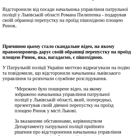
Відсторонили від посади начальника управління патрульної
поліції у Львівській області Романа Пилипенка - подарував
своїй обраниці перепустку на проїзд пішохідною площею
Ринок.
Причиною цьому стало скандальне вiдео, на якому
правоохоронець дарує своїй обраницi перепустку на проїзд
площею Ринок, яка, нагадаємо, є пiшохiдною.
У Патрульнiй полiцiї України миттєво вiдреагували на подiю
та повiдомили, що вiдсторонили начальника львiвського
управлiння та розпочали службове розслiдування.
“Мережею було поширене вiдео, на якому
зображено начальника управлiння патрульної
полiцiї у Львiвськiй областi, який, попередньо,
презентував своїй дiвчинi перепустку на проїзд
площею Ринок у мiстi Львовi.
За вказаними обставинами, керiвництвом
Департаменту патрульної полiцiї прийнято
рiшення про вiдсторонення начальника управлiння