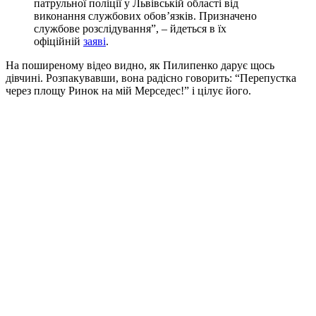
патрульної полiцiї у Львiвськiй областi вiд
виконання службових обов’язкiв. Призначено
службове розслiдування”, – йдеться в їх
офiцiйнiй
заявi
.
На поширеному вiдео видно, як Пилипенко дарує щось
дiвчинi. Розпакувавши, вона радiсно говорить: “Перепустка
через площу Ринок на мiй Мерседес!” i цiлує його.