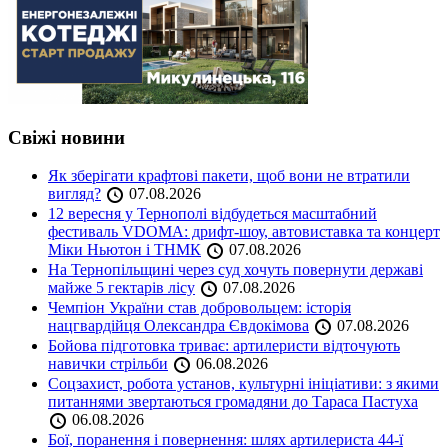
Свіжі новини
Як зберігати крафтові пакети, щоб вони не втратили
вигляд?
07.08.2026
12 вересня у Тернополі відбудеться масштабний
фестиваль VDOMA: дрифт-шоу, автовиставка та концерт
Міки Ньютон і ТНМК
07.08.2026
На Тернопільщині через суд хочуть повернути державі
майже 5 гектарів лісу
07.08.2026
Чемпіон України став добровольцем: історія
нацгвардійця Олександра Євдокімова
07.08.2026
Бойова підготовка триває: артилеристи відточують
навички стрільби
06.08.2026
Соцзахист, робота установ, культурні ініціативи: з якими
питаннями звертаються громадяни до Тараса Пастуха
06.08.2026
Бої, поранення і повернення: шлях артилериста 44-ї