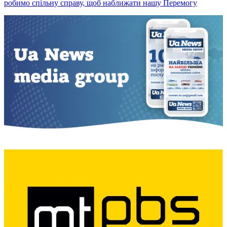
робимо спільну справу, щоб наближати нашу Перемогу