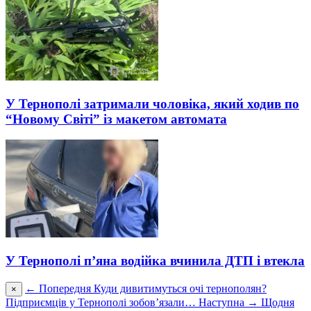
У Тернополі затримали чоловіка, який ходив по
“Новому Світі” із макетом автомата
У Тернополі п’яна водійка вчинила ДТП і втекла
← Попередня
Куди дивитимуться очі тернополян?
×
Підприємців у Тернополі зобов’язали…
Наступна →
Щодня