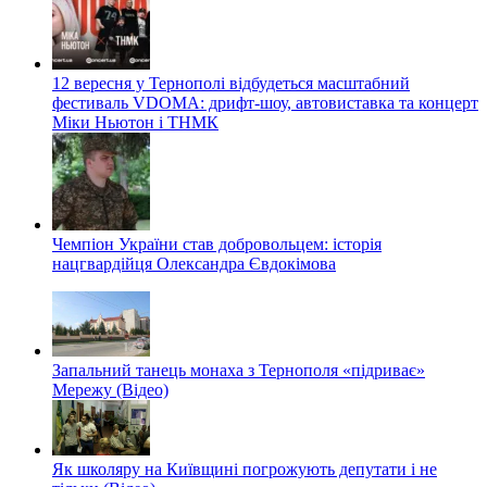
12 вересня у Тернополі відбудеться масштабний
фестиваль VDOMA: дрифт-шоу, автовиставка та концерт
Міки Ньютон і ТНМК
Чемпіон України став добровольцем: історія
нацгвардійця Олександра Євдокімова
Запальний танець монаха з Тернополя «підриває»
Мережу (Відео)
Як школяру на Київщині погрожують депутати і не