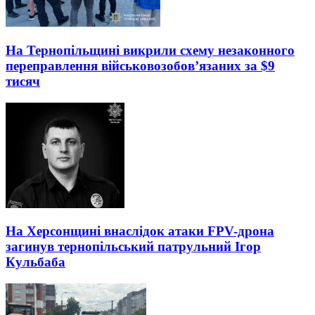
На Тернопільщині викрили схему незаконного
переправлення військовозобов’язаних за $9
тисяч
На Херсонщині внаслідок атаки FPV-дрона
загинув тернопільський патрульний Ігор
Кульбаба