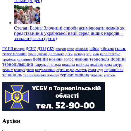
тільки (Відео)
Степан Барна: Злочинні спроби асимілювати лемків як
представників української нації серед інших народів –
зазнали фіаско (фото)
голос
війна
ДТП
ГУ НП поліція
ДСНС
СБУ
аварія
авто
алкоголь
військові
голос новини
зсу
гроші
дитина
допомога
діти
загинув
київ
коронавірус
новини
новини тернополя
новини
новини голос
кримінал
крадіжка
тернопільщини
поліція
патрульні
погода
пожежа
політика
прокуратура
тернопілля
суд
ремонт
розшук
росія
рятувальники
сергій надал
смерть
спорт
тернопіль
тернопільщина
україна
тернопільські новини
чортків
Архіви