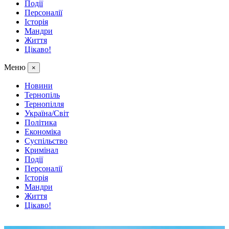
Події
Персоналії
Історія
Мандри
Життя
Цікаво!
Меню
×
Новини
Тернопіль
Тернопілля
Україна/Світ
Політика
Економіка
Суспільство
Кримінал
Події
Персоналії
Історія
Мандри
Життя
Цікаво!