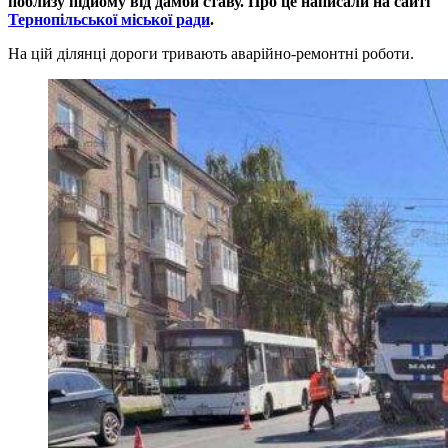
поблизу підйому від дамби ставу. Про це написали на сайті
Тернопільської міської ради
.
На цій ділянці дороги тривають аварійно-ремонтні роботи.