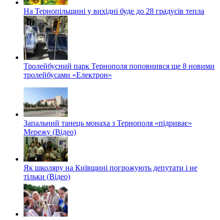
На Тернопільщині у вихідні буде до 28 градусів тепла
Тролейбусний парк Тернополя поповнився ще 8 новими
тролейбусами «Електрон»
Запальний танець монаха з Тернополя «підриває»
Мережу (Відео)
Як школяру на Київщині погрожують депутати і не
тільки (Відео)