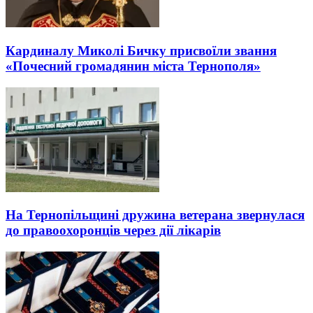
Кардиналу Миколі Бичку присвоїли звання
«Почесний громадянин міста Тернополя»
На Тернопільщині дружина ветерана звернулася
до правоохоронців через дії лікарів