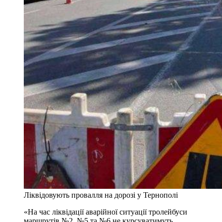
Ліквідовують провалля на дорозі у Тернополі
«На час ліквідації аварійної ситуації тролейбуси
маршрутів №2, №5 та №6 не курсуватимуть