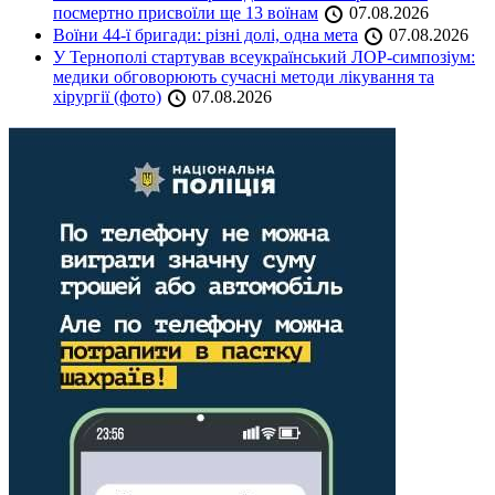
посмертно присвоїли ще 13 воїнам
07.08.2026
Воїни 44-ї бригади: різні долі, одна мета
07.08.2026
У Тернополі стартував всеукраїнський ЛОР-симпозіум:
медики обговорюють сучасні методи лікування та
хірургії (фото)
07.08.2026