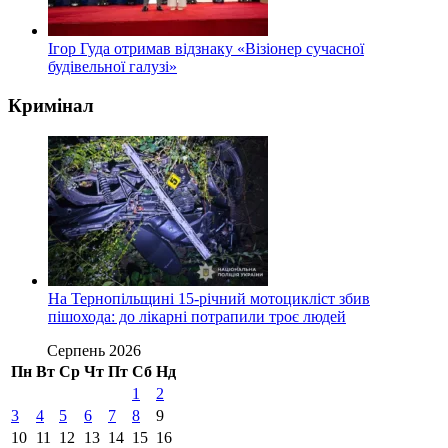
Ігор Гуда отримав відзнаку «Візіонер сучасної
будівельної галузі»
Кримінал
На Тернопільщині 15-річний мотоцикліст збив
пішохода: до лікарні потрапили троє людей
Серпень 2026
Пн
Вт
Ср
Чт
Пт
Сб
Нд
1
2
3
4
5
6
7
8
9
10
11
12
13
14
15
16