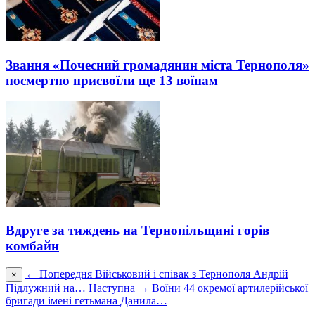
Звання «Почесний громадянин міста Тернополя»
посмертно присвоїли ще 13 воїнам
Вдруге за тиждень на Тернопільщині горів
комбайн
← Попередня
Військовий і співак з Тернополя Андрій
×
Підлужний на…
Наступна →
Воїни 44 окремої артилерійської
бригади імені гетьмана Данила…