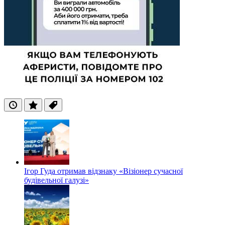
Останні
Популярні
Теги
Ігор Гуда отримав відзнаку «Візіонер сучасної
будівельної галузі»