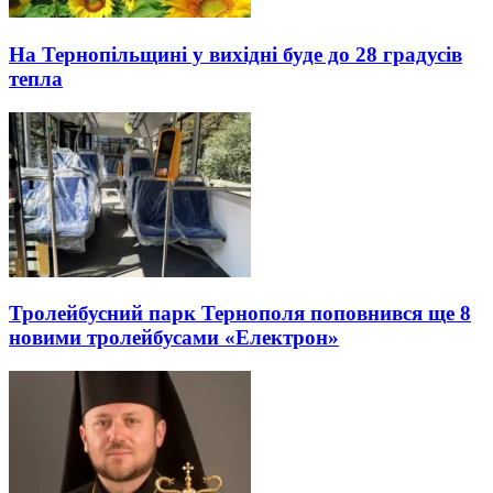
На Тернопільщині у вихідні буде до 28 градусів
тепла
Тролейбусний парк Тернополя поповнився ще 8
новими тролейбусами «Електрон»