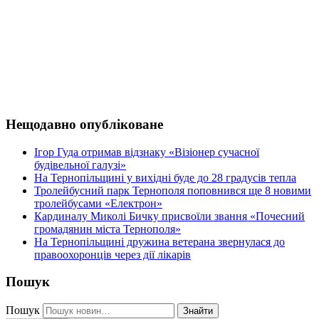
Нещодавно опубліковане
Ігор Гуда отримав відзнаку «Візіонер сучасної
будівельної галузі»
На Тернопільщині у вихідні буде до 28 градусів тепла
Тролейбусний парк Тернополя поповнився ще 8 новими
тролейбусами «Електрон»
Кардиналу Миколі Бичку присвоїли звання «Почесний
громадянин міста Тернополя»
На Тернопільщині дружина ветерана звернулася до
правоохоронців через дії лікарів
Пошук
Пошук
Знайти