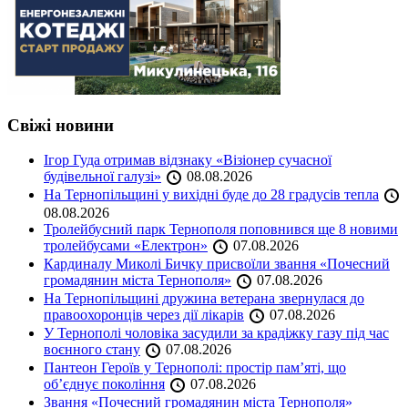
Свіжі новини
Ігор Гуда отримав відзнаку «Візіонер сучасної
будівельної галузі»
08.08.2026
На Тернопільщині у вихідні буде до 28 градусів тепла
08.08.2026
Тролейбусний парк Тернополя поповнився ще 8 новими
тролейбусами «Електрон»
07.08.2026
Кардиналу Миколі Бичку присвоїли звання «Почесний
громадянин міста Тернополя»
07.08.2026
На Тернопільщині дружина ветерана звернулася до
правоохоронців через дії лікарів
07.08.2026
У Тернополі чоловіка засудили за крадіжку газу під час
воєнного стану
07.08.2026
Пантеон Героїв у Тернополі: простір пам’яті, що
об’єднує покоління
07.08.2026
Звання «Почесний громадянин міста Тернополя»