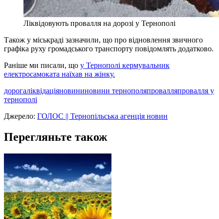
Ліквідовують провалля на дорозі у Тернополі
Також у міськраді зазначили, що про відновлення звичного
графіка руху громадського транспорту повідомлять додатково.
Раніше ми писали, що
у Тернополі кермувальник
електросамоката наїхав на жінку.
дорога
ліквідація
новини
новини тернополя
провалля
провалля у
тернополі
Джерело:
ГОЛОС || Тернопільська агенція новин
Перегляньте також