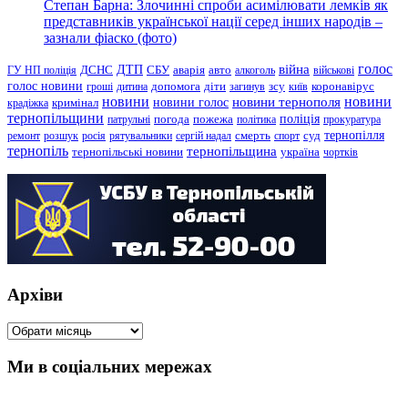
Степан Барна: Злочинні спроби асимілювати лемків як
представників української нації серед інших народів –
зазнали фіаско (фото)
голос
війна
ДТП
ГУ НП поліція
ДСНС
СБУ
аварія
авто
алкоголь
військові
голос новини
зсу
гроші
дитина
допомога
діти
загинув
київ
коронавірус
новини
новини тернополя
новини
новини голос
кримінал
крадіжка
тернопільщини
поліція
патрульні
погода
пожежа
політика
прокуратура
тернопілля
суд
ремонт
розшук
росія
рятувальники
сергій надал
смерть
спорт
тернопіль
тернопільщина
україна
тернопільські новини
чортків
Архіви
Архіви
Ми в соціальних мережах