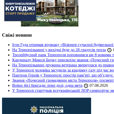
Свіжі новини
Ігор Гуда отримав відзнаку «Візіонер сучасної будівельної
На Тернопільщині у вихідні буде до 28 градусів тепла
0
Тролейбусний парк Тернополя поповнився ще 8 новими 
Кардиналу Миколі Бичку присвоїли звання «Почесний гр
На Тернопільщині дружина ветерана звернулася до правоох
У Тернополі чоловіка засудили за крадіжку газу під час в
Пантеон Героїв у Тернополі: простір пам’яті, що об’єднує
Звання «Почесний громадянин міста Тернополя» посмерт
Воїни 44-ї бригади: різні долі, одна мета
07.08.2026
У Тернополі стартував всеукраїнський ЛОР-симпозіум: ме