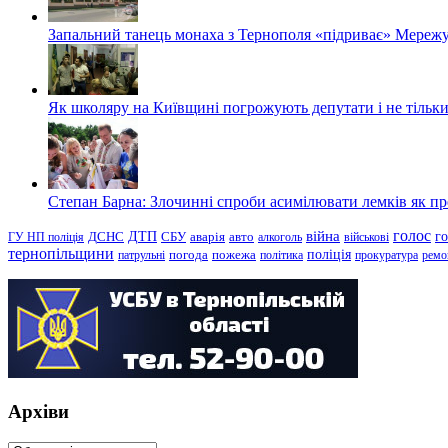
Запальний танець монаха з Тернополя «підриває» Мережу
Як школяру на Київщині погрожують депутати і не тільки
Степан Барна: Злочинні спроби асимілювати лемків як пред
голос
війна
г
ДТП
ГУ НП поліція
ДСНС
СБУ
аварія
авто
алкоголь
військові
тернопільщини
поліція
патрульні
погода
пожежа
політика
прокуратура
ремо
Архіви