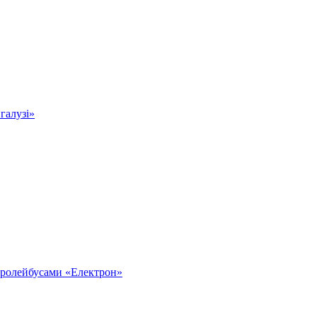
 галузі»
тролейбусами «Електрон»