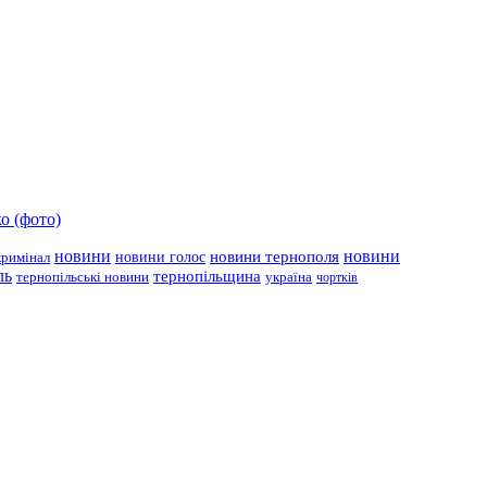
о (фото)
новини
новини тернополя
новини
новини голос
кримінал
ль
тернопільщина
україна
тернопільські новини
чортків