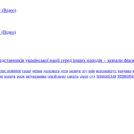
 (Відео)
 (Відео)
ставників української нації серед інших народів – зазнали фіаск
олос новини
зсу
гроші
дитина
допомога
діти
загинув
київ
коронавірус
крадіжка
тернопі
тернопілля
суд
нт
розшук
росія
рятувальники
сергій надал
смерть
спорт