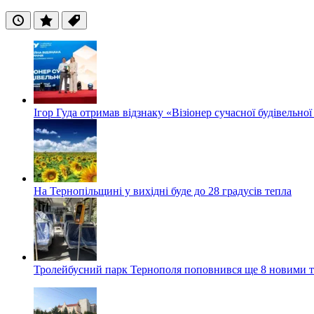
Останні
Популярні
Теги
Ігор Гуда отримав відзнаку «Візіонер сучасної будівельної
На Тернопільщині у вихідні буде до 28 градусів тепла
Тролейбусний парк Тернополя поповнився ще 8 новими 