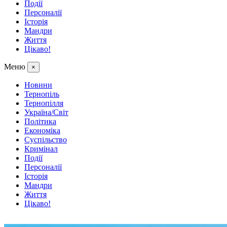
Події
Персоналії
Історія
Мандри
Життя
Цікаво!
Меню
×
Новини
Тернопіль
Тернопілля
Україна/Світ
Політика
Економіка
Суспільство
Кримінал
Події
Персоналії
Історія
Мандри
Життя
Цікаво!