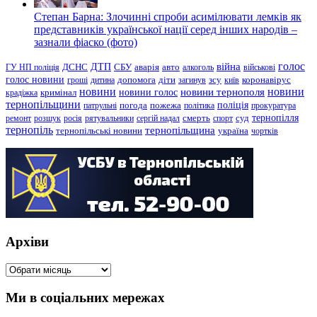
Степан Барна: Злочинні спроби асимілювати лемків як
представників української нації серед інших народів –
зазнали фіаско (фото)
голос
війна
ДТП
ГУ НП поліція
ДСНС
СБУ
аварія
авто
алкоголь
військові
голос новини
зсу
гроші
дитина
допомога
діти
загинув
київ
коронавірус
новини
новини тернополя
новини
новини голос
кримінал
крадіжка
тернопільщини
поліція
патрульні
погода
пожежа
політика
прокуратура
тернопілля
суд
ремонт
розшук
росія
рятувальники
сергій надал
смерть
спорт
тернопіль
тернопільщина
україна
тернопільські новини
чортків
Архіви
Архіви
Ми в соціальних мережах