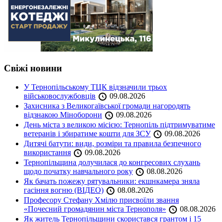
Свіжі новини
У Тернопільському ТЦК відзначили трьох
військовослужбовців
09.08.2026
Захисника з Великогаївської громади нагородять
відзнакою Міноборони
09.08.2026
День міста з великою місією: Тернопіль підтримуватиме
ветеранів і збиратиме кошти для ЗСУ
09.08.2026
Дитячі батути: види, розміри та правила безпечного
використання
09.08.2026
Тернопільщина долучилася до конгресових слухань
щодо початку навчального року
08.08.2026
Як бачать пожежу рятувальники: екшнкамера зняла
гасіння вогню (ВІДЕО)
08.08.2026
Професору Стефану Хмілю присвоїли звання
«Почесний громадянин міста Тернополя»
08.08.2026
Як житель Тернопільщини скористався грантом і 15