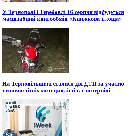
У Тернополі і Теребовлі 16 серпня відбудеться
масштабний книгообмін «Книжкова площа»
На Тернопільщині сталися дві ДТП за участю
неповнолітніх мотоциклістів: є потерпілі