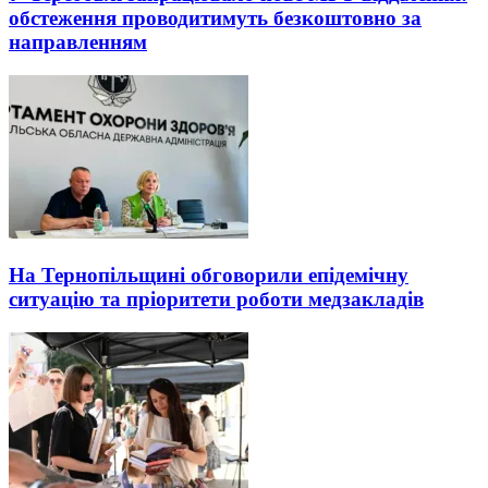
обстеження проводитимуть безкоштовно за
направленням
На Тернопільщині обговорили епідемічну
ситуацію та пріоритети роботи медзакладів