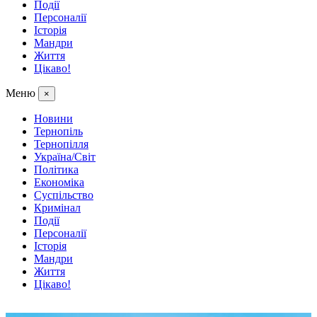
Події
Персоналії
Історія
Мандри
Життя
Цікаво!
Меню
×
Новини
Тернопіль
Тернопілля
Україна/Світ
Політика
Економіка
Суспільство
Кримінал
Події
Персоналії
Історія
Мандри
Життя
Цікаво!