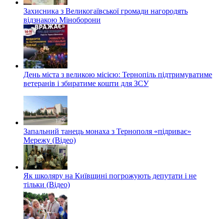
Захисника з Великогаївської громади нагородять
відзнакою Міноборони
День міста з великою місією: Тернопіль підтримуватиме
ветеранів і збиратиме кошти для ЗСУ
Запальний танець монаха з Тернополя «підриває»
Мережу (Відео)
Як школяру на Київщині погрожують депутати і не
тільки (Відео)