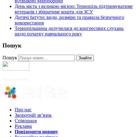
відзнакою Міноборони
День міста з великою місією: Тернопіль підтримуватиме
ветеранів і збиратиме кошти для ЗСУ
Дитячі батути: види, розміри та правила безпечного
використання
Тернопільщина долучилася до конгресових слухань
щодо початку навчального року
Пошук
Пошук
Знайти
Про нас
Зворотній зв’язок
Співпраця
Реклама
Повідомити новину