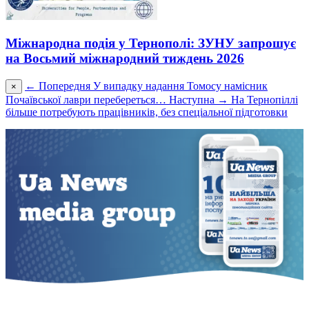
Міжнародна подія у Тернополі: ЗУНУ запрошує
на Восьмий міжнародний тиждень 2026
← Попередня
У випадку надання Томосу намісник
×
Почаївської лаври перебереться…
Наступна →
На Тернопіллі
більше потребують працівників, без спеціальної підготовки