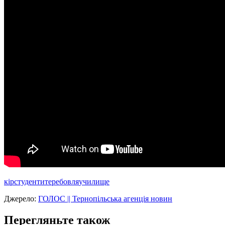
кір
студенти
теребовля
училище
Джерело:
ГОЛОС || Тернопільська агенція новин
Перегляньте також