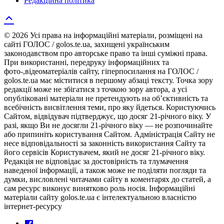
Редакційна політика
© 2026 Усі права на інформаційні матеріали, розміщені на
сайті ГОЛОС / golos.te.ua, захищені українським
законодавством про авторське право та інші суміжні права.
При використанні, передруку інформаційних та
фото-,відеоматеріалів сайту, гіперпосилання на ГОЛОС /
golos.te.ua має міститися в першому абзаці тексту. Точка зору
редакції може не збігатися з точкою зору автора, а усі
опубліковані матеріали не претендують на об’єктивність та
всебічність висвітлення теми, про яку йдеться. Користуючись
Сайтом, відвідувач підтверджує, що досяг 21-річного віку. У
разі, якщо Ви не досягли 21-річного віку — не розпочинайте
або припиніть користування Сайтом. Адміністрація Сайту не
несе відповідальності за законність використання Сайту та
його сервісів Користувачем, який не досяг 21-річного віку.
Редакція не відповідає за достовірність та тлумачення
наведеної інформації, а також може не поділяти погляди та
думки, висловлені читачами сайту в коментарях до статей, а
сам ресурс виконує винятково роль носія. Інформаційні
матеріали сайту golos.te.ua є інтелектуальною власністю
інтернет-ресурсу