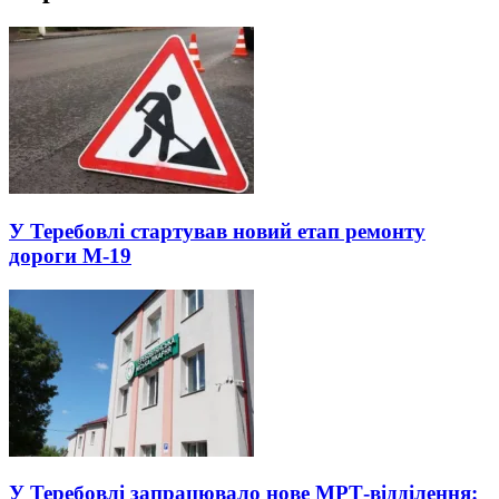
У Теребовлі стартував новий етап ремонту
дороги М-19
У Теребовлі запрацювало нове МРТ-відділення: