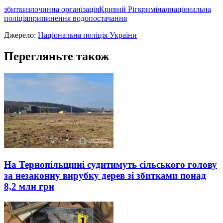
збитки
злочинна організація
Кривий Ріг
кримінал
національна
поліція
припинення водопостачання
Джерело:
Національна поліція України
Перегляньте також
На Тернопільщині судитимуть сільського голову
за незаконну вирубку дерев зі збитками понад
8,2 млн грн