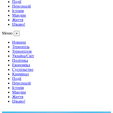
Події
Персоналії
Історія
Мандри
Життя
Цікаво!
Меню
×
Новини
Тернопіль
Тернопілля
Україна/Світ
Політика
Економіка
Суспільство
Кримінал
Події
Персоналії
Історія
Мандри
Життя
Цікаво!