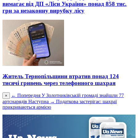
вимагає від ДП «Ліси України» понад 858 тис.
грн за незаконну вирубку лісу
Житель Тернопільщини втратив понад 124
тисячі гривень через телефонного шахрая
← Попередня
У Золотниківській громаді знайшли 77
×
артснарядів
Наступна →
Податкова застерігає: шахраї
прикриваються армією