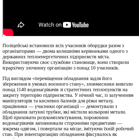
Поліцейські встановили всіх учасників оборудки разом з
організаторами — двома колишніми керівниками одного з
державних теплоенергетичних підприємств міста.
Використовуючи своє службове становище, вони створили
ієрархічну злочинну організацію з понад 10 учасників.
Під виглядом «переміщення обладнання задля його
збереження в умовах воєнного стану», зловмисники вивезли
понад 1140 водонагрівачів зі стратегічних теплопунктів на
закриту територію підприємства. У нічний час, із залученням
маніпуляторів та кисневих балонів для різки металу,
працівники — учасники організації — демонтували з
обладнання латунні трубки, які містили кольорові метали.
Щоб приховати розукомплектування, порожнини
водонагрівачів заповнювали сторонніми предметами —
зокрема одягом, і повертали на місце, імітуючи їхній робочий
стан. При інвентаризаціях обладнання фіксувалось як