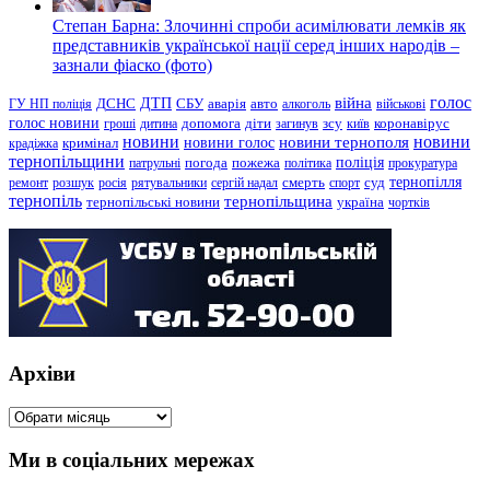
Степан Барна: Злочинні спроби асимілювати лемків як
представників української нації серед інших народів –
зазнали фіаско (фото)
голос
війна
ДТП
ГУ НП поліція
ДСНС
СБУ
аварія
авто
алкоголь
військові
голос новини
зсу
гроші
дитина
допомога
діти
загинув
київ
коронавірус
новини
новини тернополя
новини
новини голос
кримінал
крадіжка
тернопільщини
поліція
патрульні
погода
пожежа
політика
прокуратура
тернопілля
суд
ремонт
розшук
росія
рятувальники
сергій надал
смерть
спорт
тернопіль
тернопільщина
україна
тернопільські новини
чортків
Архіви
Архіви
Ми в соціальних мережах