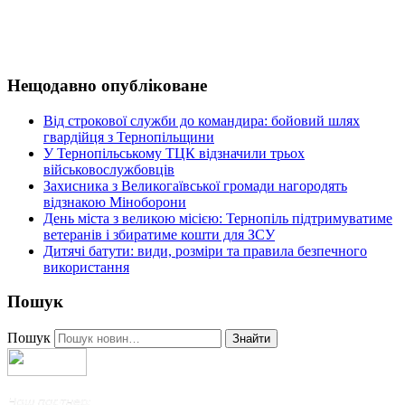
Нещодавно опубліковане
Від строкової служби до командира: бойовий шлях
гвардійця з Тернопільщини
У Тернопільському ТЦК відзначили трьох
військовослужбовців
Захисника з Великогаївської громади нагородять
відзнакою Міноборони
День міста з великою місією: Тернопіль підтримуватиме
ветеранів і збиратиме кошти для ЗСУ
Дитячі батути: види, розміри та правила безпечного
використання
Пошук
Пошук
Знайти