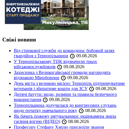
Свіжі новини
Від строкової служби до командира: бойовий шлях
гвардійця з Тернопільщини
09.08.2026
У Тернопільському ТЦК відзначили трьох
військовослужбовців
09.08.2026
Захисника з Великогаївської громади нагородять
відзнакою Міноборони
09.08.2026
День міста з великою місією: Тернопіль підтримуватиме
ветеранів і збиратиме кошти для ЗСУ
09.08.2026
Дитячі батути: види, розміри та правила безпечного
використання
09.08.2026
Тернопільщина долучилася до конгресових слухань
щодо початку навчального року
08.08.2026
Як бачать пожежу рятувальники: екшнкамера зняла
гасіння вогню (ВІДЕО)
08.08.2026
Професору Стефану Хмілю присвоїли звання