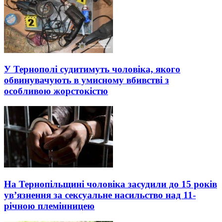
У Тернополі судитимуть чоловіка, якого
обвинувачують в умисному вбивстві з
особливою жорстокістю
На Тернопільщині чоловіка засудили до 15 років
ув’язнення за сексуальне насильство над 11-
річною племінницею