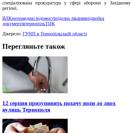
спеціалізована прокуратура у сфері оборони у Західному
регіоні.
ВЛК
неправдиві відомості
підозра лікарям
підробка
документів
тернопіль
ТЦК
Джерело:
ГУНП в Тернопільській області
Перегляньте також
12 серпня призупинять подачу води до двох
вулиць Тернополя