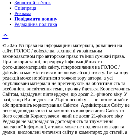
Зворотній зв’язок
Співпраця
Реклама
Повідомити новину
Редакційна політика
© 2026 Усі права на інформаційні матеріали, розміщені на
сайті ГОЛОС / golos.te.ua, захищені українським
законодавством про авторське право та інші суміжні права.
При використанні, передруку інформаційних та
фото-,відеоматеріалів сайту, гіперпосилання на ГОЛОС /
golos.te.ua має міститися в першому абзаці тексту. Точка зору
редакції може не збігатися з точкою зору автора, а усі
опубліковані матеріали не претендують на об’єктивність та
всебічність висвітлення теми, про яку йдеться. Користуючись
Сайтом, відвідувач підтверджує, що досяг 21-річного віку. У
разі, якщо Ви не досягли 21-річного віку — не розпочинайте
або припиніть користування Сайтом. Адміністрація Сайту не
несе відповідальності за законність використання Сайту та
його сервісів Користувачем, який не досяг 21-річного віку.
Редакція не відповідає за достовірність та тлумачення
наведеної інформації, а також може не поділяти погляди та
думки, висловлені читачами сайту в коментарях до статей, а