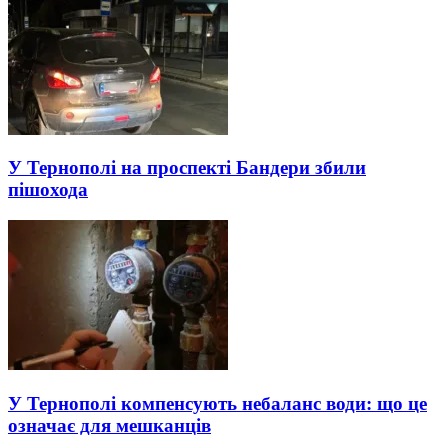
У Тернополі на проспекті Бандери збили
пішохода
У Тернополі компенсують небаланс води: що це
означає для мешканців