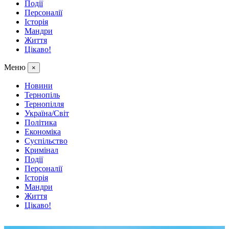
Події
Персоналії
Історія
Мандри
Життя
Цікаво!
Меню
×
Новини
Тернопіль
Тернопілля
Україна/Світ
Політика
Економіка
Суспільство
Кримінал
Події
Персоналії
Історія
Мандри
Життя
Цікаво!