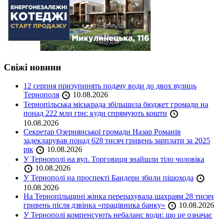
Свіжі новини
12 серпня призупинять подачу води до двох вулиць
Тернополя
10.08.2026
Тернопільська міськрада збільшила бюджет громади на
понад 222 млн грн: куди спрямують кошти
10.08.2026
Секретар Озернянської громади Назар Романів
задекларував понад 628 тисяч гривень зарплати за 2025
рік
10.08.2026
У Тернополі на вул. Торговиця знайшли тіло чоловіка
10.08.2026
У Тернополі на проспекті Бандери збили пішохода
10.08.2026
На Тернопільщині жінка перерахувала шахраям 28 тисяч
гривень після дзвінка «працівника банку»
10.08.2026
У Тернополі компенсують небаланс води: що це означає