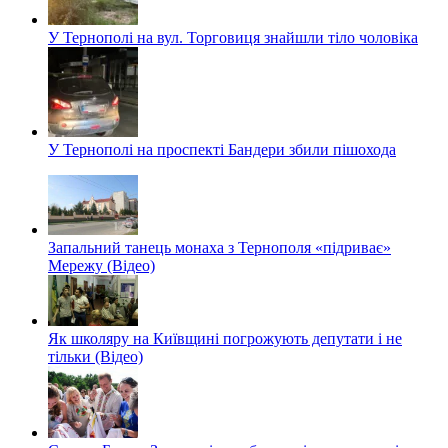
У Тернополі на вул. Торговиця знайшли тіло чоловіка
У Тернополі на проспекті Бандери збили пішохода
Запальний танець монаха з Тернополя «підриває»
Мережу (Відео)
Як школяру на Київщині погрожують депутати і не
тільки (Відео)