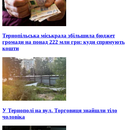
Тернопільська міськрада збільшила бюджет
громади на понад 222 млн грн: куди спрямують
кошти
У Тернополі на вул. Торговиця знайшли тіло
чоловіка