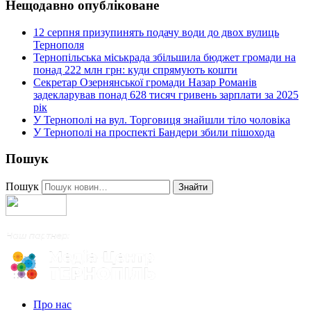
Нещодавно опубліковане
12 серпня призупинять подачу води до двох вулиць
Тернополя
Тернопільська міськрада збільшила бюджет громади на
понад 222 млн грн: куди спрямують кошти
Секретар Озернянської громади Назар Романів
задекларував понад 628 тисяч гривень зарплати за 2025
рік
У Тернополі на вул. Торговиця знайшли тіло чоловіка
У Тернополі на проспекті Бандери збили пішохода
Пошук
Пошук
Знайти
Про нас