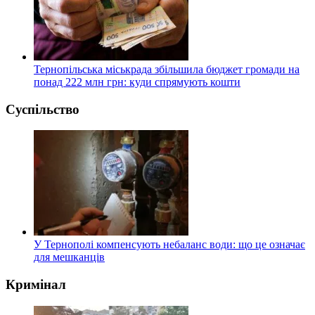
Тернопільська міськрада збільшила бюджет громади на
понад 222 млн грн: куди спрямують кошти
Суспільство
У Тернополі компенсують небаланс води: що це означає
для мешканців
Кримінал