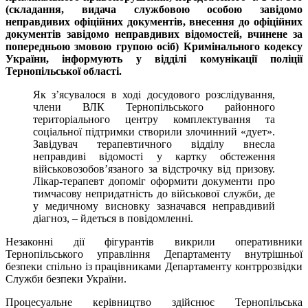
(складання, видача службовою особою завідомо
неправдивих офіційних документів, внесення до офіційних
документів завідомо неправдивих відомостей, вчинене за
попередньою змовою групою осіб) Кримінального кодексу
України, інформують у відділі комунікації поліції
Тернопільської області.
Як з’ясувалося в ході досудового розслідування,
члени ВЛК Тернопільського районного
територіального центру комплектування та
соціальної підтримки створили злочинний «дует».
Завідувач терапевтичного відділу внесла
неправдиві відомості у картку обстеження
військовозобов’язаного за відстрочку від призову.
Лікар-терапевт допоміг оформити документи про
тимчасову непридатність до військової служби, де
у медичному висновку зазначався неправдивий
діагноз, – йдеться в повідомленні.
Незаконні дії фігурантів викрили оперативники
Тернопільського управління Департаменту внутрішньої
безпеки спільно із працівниками Департаменту контррозвідки
Служби безпеки України.
Процесуальне керівництво здійснює Тернопільська