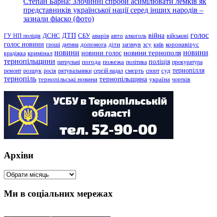
Степан Барна: Злочинні спроби асимілювати лемків як
представників української нації серед інших народів –
зазнали фіаско (фото)
голос
війна
ДТП
ГУ НП поліція
ДСНС
СБУ
аварія
авто
алкоголь
військові
голос новини
зсу
гроші
дитина
допомога
діти
загинув
київ
коронавірус
новини
новини тернополя
новини
новини голос
кримінал
крадіжка
тернопільщини
поліція
патрульні
погода
пожежа
політика
прокуратура
тернопілля
суд
ремонт
розшук
росія
рятувальники
сергій надал
смерть
спорт
тернопіль
тернопільщина
україна
тернопільські новини
чортків
Архіви
Архіви
Ми в соціальних мережах