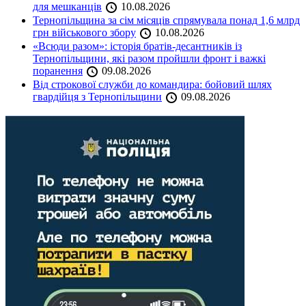
для мешканців
10.08.2026
Тернопільщина за сім місяців спрямувала понад 1,6 млрд
грн військового збору
10.08.2026
«Всюди разом»: історія братів-десантників із
Тернопільщини, які разом пройшли фронт і важкі
поранення
09.08.2026
Від строкової служби до командира: бойовий шлях
гвардійця з Тернопільщини
09.08.2026