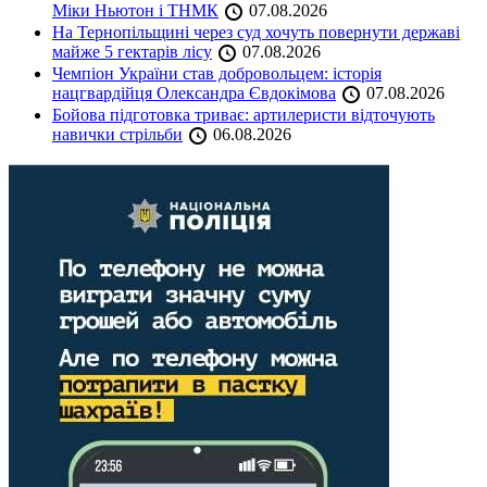
Міки Ньютон і ТНМК
07.08.2026
На Тернопільщині через суд хочуть повернути державі
майже 5 гектарів лісу
07.08.2026
Чемпіон України став добровольцем: історія
нацгвардійця Олександра Євдокімова
07.08.2026
Бойова підготовка триває: артилеристи відточують
навички стрільби
06.08.2026