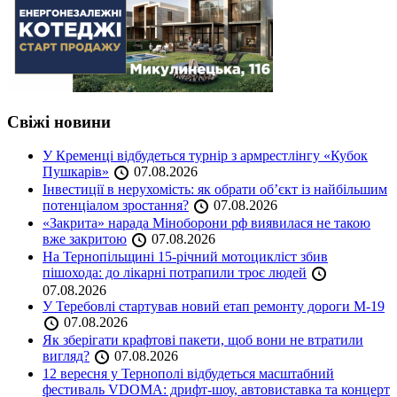
Свіжі новини
У Кременці відбудеться турнір з армрестлінгу «Кубок
Пушкарів»
07.08.2026
Інвестиції в нерухомість: як обрати об’єкт із найбільшим
потенціалом зростання?
07.08.2026
«Закрита» нарада Міноборони рф виявилася не такою
вже закритою
07.08.2026
На Тернопільщині 15-річний мотоцикліст збив
пішохода: до лікарні потрапили троє людей
07.08.2026
У Теребовлі стартував новий етап ремонту дороги М-19
07.08.2026
Як зберігати крафтові пакети, щоб вони не втратили
вигляд?
07.08.2026
12 вересня у Тернополі відбудеться масштабний
фестиваль VDOMA: дрифт-шоу, автовиставка та концерт