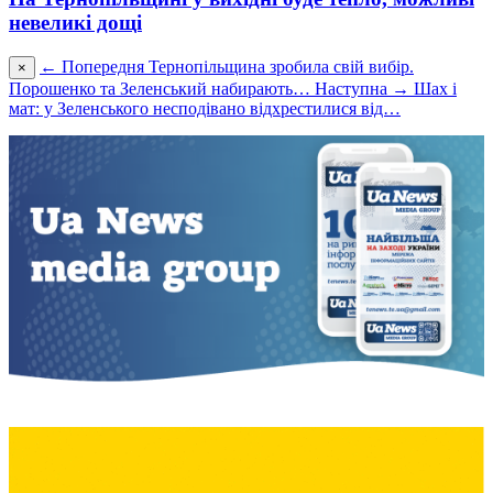
невеликі дощі
← Попередня
Тернопільщина зробила свій вибір.
×
Порошенко та Зеленський набирають…
Наступна →
Шах і
мат: у Зеленського несподівано відхрестилися від…