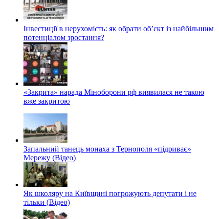
Інвестиції в нерухомість: як обрати об’єкт із найбільшим
потенціалом зростання?
«Закрита» нарада Міноборони рф виявилася не такою
вже закритою
Запальний танець монаха з Тернополя «підриває»
Мережу (Відео)
Як школяру на Київщині погрожують депутати і не
тільки (Відео)