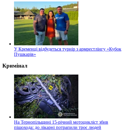
У Кременці відбудеться турнір з армрестлінгу «Кубок
Пушкарів»
Кримінал
На Тернопільщині 15-річний мотоцикліст збив
пішохода: до лікарні потрапили троє людей