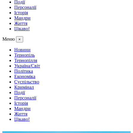
Події
Персоналії
Історія
Мандри
Життя
Цікаво!
Меню
×
Новини
Тернопіль
Тернопілля
Україна/Світ
Політика
Економіка
Суспільство
Кримінал
Події
Персоналії
Історія
Мандри
Життя
Цікаво!