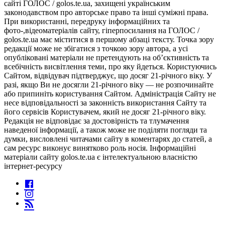
сайті ГОЛОС / golos.te.ua, захищені українським
законодавством про авторське право та інші суміжні права.
При використанні, передруку інформаційних та
фото-,відеоматеріалів сайту, гіперпосилання на ГОЛОС /
golos.te.ua має міститися в першому абзаці тексту. Точка зору
редакції може не збігатися з точкою зору автора, а усі
опубліковані матеріали не претендують на об’єктивність та
всебічність висвітлення теми, про яку йдеться. Користуючись
Сайтом, відвідувач підтверджує, що досяг 21-річного віку. У
разі, якщо Ви не досягли 21-річного віку — не розпочинайте
або припиніть користування Сайтом. Адміністрація Сайту не
несе відповідальності за законність використання Сайту та
його сервісів Користувачем, який не досяг 21-річного віку.
Редакція не відповідає за достовірність та тлумачення
наведеної інформації, а також може не поділяти погляди та
думки, висловлені читачами сайту в коментарях до статей, а
сам ресурс виконує винятково роль носія. Інформаційні
матеріали сайту golos.te.ua є інтелектуальною власністю
інтернет-ресурсу