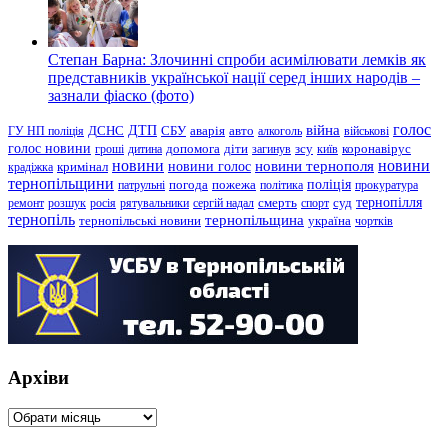
Степан Барна: Злочинні спроби асимілювати лемків як
представників української нації серед інших народів –
зазнали фіаско (фото)
голос
війна
ДТП
ГУ НП поліція
ДСНС
СБУ
аварія
авто
алкоголь
військові
голос новини
зсу
гроші
дитина
допомога
діти
загинув
київ
коронавірус
новини
новини тернополя
новини
новини голос
кримінал
крадіжка
тернопільщини
поліція
патрульні
погода
пожежа
політика
прокуратура
тернопілля
суд
ремонт
розшук
росія
рятувальники
сергій надал
смерть
спорт
тернопіль
тернопільщина
україна
тернопільські новини
чортків
Архіви
Архіви