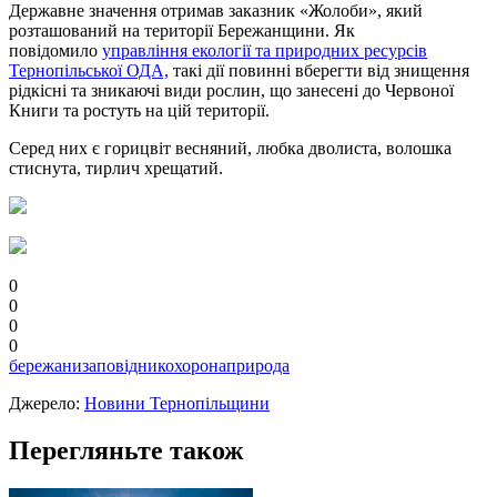
Державне значення отримав заказник «Жолоби», який
розташований на території Бережанщини. Як
повідомило
управління екології та природних ресурсів
Тернопільської ОДА,
такі дії повинні вберегти від знищення
рідкісні та зникаючі види рослин, що занесені до Червоної
Книги та ростуть на цій території.
Серед них є горицвіт весняний, любка дволиста, волошка
стиснута, тирлич хрещатий.
0
0
0
0
бережани
заповідник
охорона
природа
Джерело:
Новини Тернопільщини
Перегляньте також