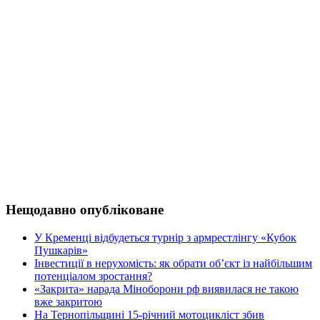
Нещодавно опубліковане
У Кременці відбудеться турнір з армрестлінгу «Кубок
Пушкарів»
Інвестиції в нерухомість: як обрати об’єкт із найбільшим
потенціалом зростання?
«Закрита» нарада Міноборони рф виявилася не такою
вже закритою
На Тернопільщині 15-річний мотоцикліст збив