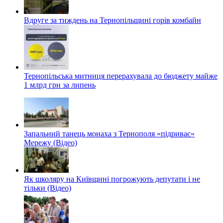
Вдруге за тиждень на Тернопільщині горів комбайн
Тернопільська митниця перерахувала до бюджету майже
1 млрд грн за липень
Запальний танець монаха з Тернополя «підриває»
Мережу (Відео)
Як школяру на Київщині погрожують депутати і не
тільки (Відео)