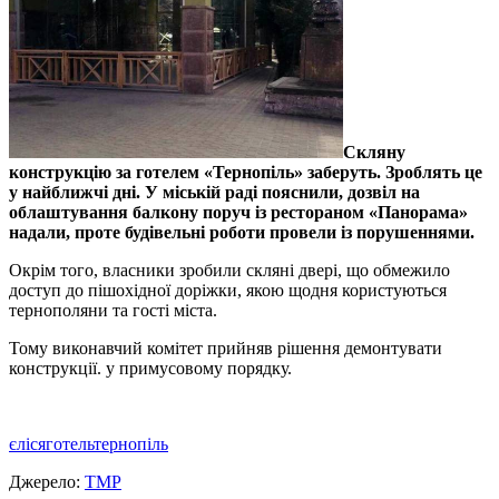
Скляну
конструкцію за готелем «Тернопіль» заберуть. Зроблять це
у найближчі дні. У міській раді пояснили, дозвіл на
облаштування балкону поруч із рестораном «Панорама»
надали, проте будівельні роботи провели із порушеннями.
Окрім того, власники зробили скляні двері, що обмежило
доступ до пішохідної доріжки, якою щодня користуються
тернополяни та гості міста.
Тому виконавчий комітет прийняв рішення демонтувати
конструкції. у примусовому порядку.
єліся
готель
тернопіль
Джерело:
ТМР