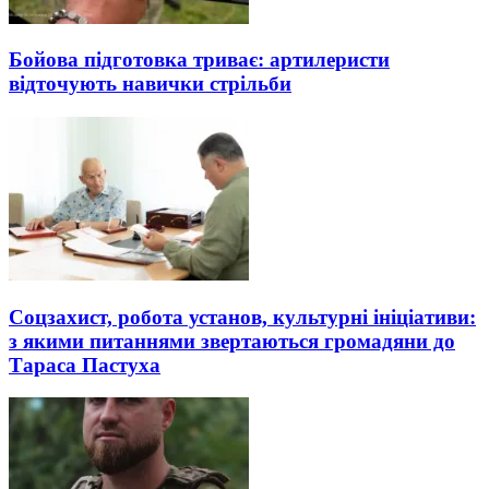
Бойова підготовка триває: артилеристи
відточують навички стрільби
Соцзахист, робота установ, культурні ініціативи:
з якими питаннями звертаються громадяни до
Тараса Пастуха