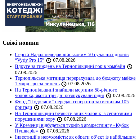
Свіжі новини
Сергій Надал передав військовим 50 сучасних дронів
“Vyriy Pro 15”
07.08.2026
Вдруге за тиждень на Тернопільщині горів комбайн
07.08.2026
Тернопільська митниця перерахувала до бюджету майже
1 млрд грн за липень
07.08.2026
На Тернопільщині знайшли мертвим 58-річного
чоловіка, якого три дні розшукували рідні
07.08.2026
Фонд “Подоляни” передав генератор захисникам 105
бригади
07.08.2026
На Тернопільщині безвісти зник чоловік із серйозними
порушеннями зору
07.08.2026
У Кременці відбудеться турнір з армрестлінгу «Кубок
Пушкарів»
07.08.2026
Інвестиції в нерухомість: як обрати об’єкт із найбільшим