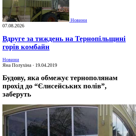
Новини
07.08.2026
Вдруге за тиждень на Тернопільщині
горів комбайн
Новини
Яна Полухіна ·
19.04.2019
Будову, яка обмежує тернополянам
прохід до “Єлисейських полів”,
заберуть