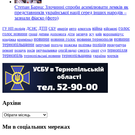
Степан Барна: Злочинні спроби асимілювати лемків як
представників української нації серед інших народів –
зазнали фіаско (фото)
голос
війна
ДТП
ГУ НП поліція
ДСНС
СБУ
аварія
авто
алкоголь
військові
голос новини
зсу
гроші
дитина
допомога
діти
загинув
київ
коронавірус
новини
новини тернополя
новини
новини голос
кримінал
крадіжка
тернопільщини
поліція
патрульні
погода
пожежа
політика
прокуратура
тернопілля
суд
ремонт
розшук
росія
рятувальники
сергій надал
смерть
спорт
тернопіль
тернопільщина
україна
тернопільські новини
чортків
Архіви
Архіви
Ми в соціальних мережах