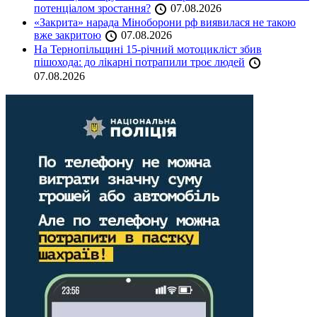
потенціалом зростання?
07.08.2026
«Закрита» нарада Міноборони рф виявилася не такою
вже закритою
07.08.2026
На Тернопільщині 15-річний мотоцикліст збив
пішохода: до лікарні потрапили троє людей
07.08.2026