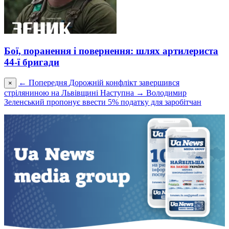
Бої, поранення і повернення: шлях артилериста
44-ї бригади
← Попередня
Дорожній конфлікт завершився
×
стріляниною на Львівщині
Наступна →
Володимир
Зеленський пропонує ввести 5% податку для заробітчан