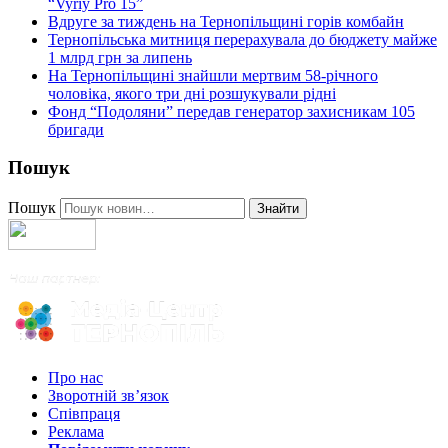
“Vyriy Pro 15”
Вдруге за тиждень на Тернопільщині горів комбайн
Тернопільська митниця перерахувала до бюджету майже
1 млрд грн за липень
На Тернопільщині знайшли мертвим 58-річного
чоловіка, якого три дні розшукували рідні
Фонд “Подоляни” передав генератор захисникам 105
бригади
Пошук
Пошук
Знайти
Про нас
Зворотній зв’язок
Співпраця
Реклама