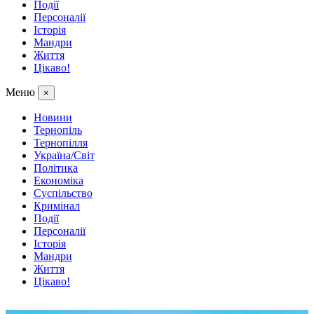
Події
Персоналії
Історія
Мандри
Життя
Цікаво!
Меню
×
Новини
Тернопіль
Тернопілля
Україна/Світ
Політика
Економіка
Суспільство
Кримінал
Події
Персоналії
Історія
Мандри
Життя
Цікаво!