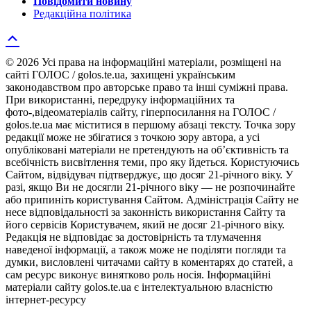
Повідомити новину
Редакційна політика
© 2026 Усі права на інформаційні матеріали, розміщені на
сайті ГОЛОС / golos.te.ua, захищені українським
законодавством про авторське право та інші суміжні права.
При використанні, передруку інформаційних та
фото-,відеоматеріалів сайту, гіперпосилання на ГОЛОС /
golos.te.ua має міститися в першому абзаці тексту. Точка зору
редакції може не збігатися з точкою зору автора, а усі
опубліковані матеріали не претендують на об’єктивність та
всебічність висвітлення теми, про яку йдеться. Користуючись
Сайтом, відвідувач підтверджує, що досяг 21-річного віку. У
разі, якщо Ви не досягли 21-річного віку — не розпочинайте
або припиніть користування Сайтом. Адміністрація Сайту не
несе відповідальності за законність використання Сайту та
його сервісів Користувачем, який не досяг 21-річного віку.
Редакція не відповідає за достовірність та тлумачення
наведеної інформації, а також може не поділяти погляди та
думки, висловлені читачами сайту в коментарях до статей, а
сам ресурс виконує винятково роль носія. Інформаційні
матеріали сайту golos.te.ua є інтелектуальною власністю
інтернет-ресурсу