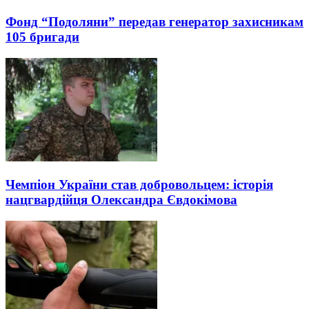
Фонд “Подоляни” передав генератор захисникам
105 бригади
Чемпіон України став добровольцем: історія
нацгвардійця Олександра Євдокімова